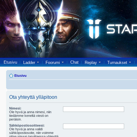
Etusivu
Chat
Ladder
Foorumi
Replay
Turnaukset
Etusivu
Ota yhteyttä ylläpitoon
Nimesi:
Ole hyvä ja anna nimesi, niin
tiedämme keneltä viesti on
peräisin.
Sähköpostiosoitteesi:
Ole hyvä ja anna validi
sähköpostiosoite, niin voimme
ottaa sinuun tarvittaessa yhteyttä.