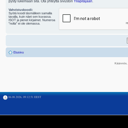
pysty lukemaan sitä. Ota yhteyttä sivuston
Ylläpitäjään
.
Vahvistuskoodi:
Syötä koodi täsmälleen samalla
tavalla, kuin näet sen kuvassa.
ISOT ja pienet kirjaimet. Numeroa
"nolla" ei ole olemassa.
Etusivu
Käännös, 
06.08.2026, 09:12:51 EEST