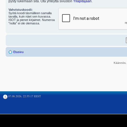
pysty lukemaan sitä. Ota yhteyttä sivuston
Ylläpitäjään
.
Vahvistuskoodi:
Syötä koodi täsmälleen samalla
tavalla, kuin näet sen kuvassa.
ISOT ja pienet kirjaimet. Numeroa
"nolla" ei ole olemassa.
Etusivu
Käännös, 
07.08.2026, 22:55:17 EEST