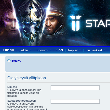
Etusivu
Chat
Ladder
Foorumi
Replay
Turnaukset
Etusivu
Ota yhteyttä ylläpitoon
Nimesi:
Ole hyvä ja anna nimesi, niin
tiedämme keneltä viesti on
peräisin.
Sähköpostiosoitteesi:
Ole hyvä ja anna validi
sähköpostiosoite, niin voimme
ottaa sinuun tarvittaessa yhteyttä.