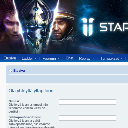
Etusivu
Chat
Ladder
Foorumi
Replay
Turnaukset
Etusivu
Ota yhteyttä ylläpitoon
Nimesi:
Ole hyvä ja anna nimesi, niin
tiedämme keneltä viesti on
peräisin.
Sähköpostiosoitteesi:
Ole hyvä ja anna validi
sähköpostiosoite, niin voimme
ottaa sinuun tarvittaessa yhteyttä.