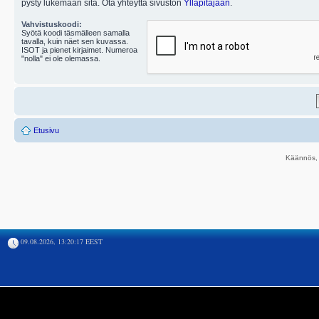
pysty lukemaan sitä. Ota yhteyttä sivuston
Ylläpitäjään
.
Vahvistuskoodi:
Syötä koodi täsmälleen samalla
tavalla, kuin näet sen kuvassa.
ISOT ja pienet kirjaimet. Numeroa
"nolla" ei ole olemassa.
Etusivu
Käännös, 
09.08.2026, 13:20:17 EEST