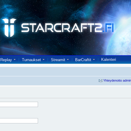
Kalenteri
Replay
Turnaukset
Streamit
BarCraftit
Yhteydenotto admin