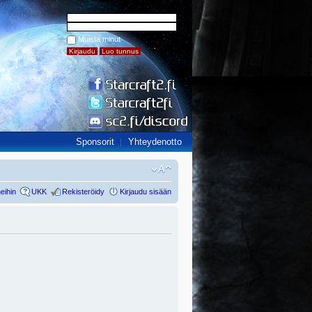
Muista minut
Sponsorit
Yhteydenotto
eihin
UKK
Rekisteröidy
Kirjaudu sisään