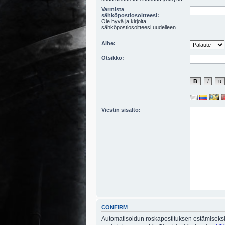
Varmista
sähköpostiosoitteesi:
Ole hyvä ja kirjoita
sähköpostiosoitteesi uudelleen.
Aihe:
Otsikko:
Viestin sisältö:
CONFIRM
Automatisoidun roskapostituksen estämiseksi