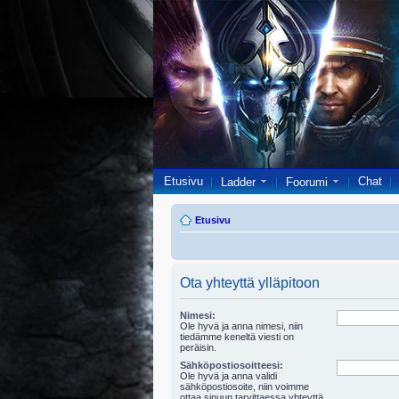
Etusivu
Chat
Ladder
Foorumi
Etusivu
Ota yhteyttä ylläpitoon
Nimesi:
Ole hyvä ja anna nimesi, niin
tiedämme keneltä viesti on
peräisin.
Sähköpostiosoitteesi:
Ole hyvä ja anna validi
sähköpostiosoite, niin voimme
ottaa sinuun tarvittaessa yhteyttä.