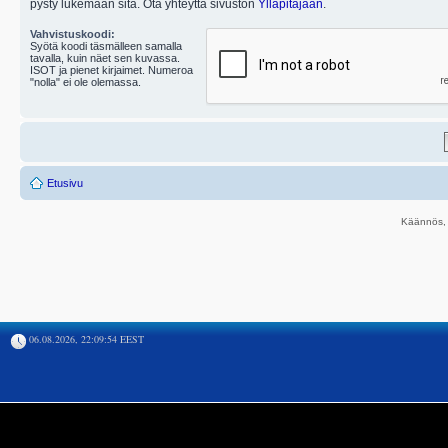
pysty lukemaan sitä. Ota yhteyttä sivuston
Ylläpitäjään
.
Vahvistuskoodi:
Syötä koodi täsmälleen samalla
tavalla, kuin näet sen kuvassa.
ISOT ja pienet kirjaimet. Numeroa
"nolla" ei ole olemassa.
Etusivu
Käännös, 
06.08.2026, 22:09:54 EEST