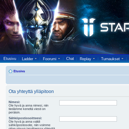
Etusivu
Chat
Ladder
Foorumi
Replay
Turnaukset
Etusivu
Ota yhteyttä ylläpitoon
Nimesi:
Ole hyvä ja anna nimesi, niin
tiedämme keneltä viesti on
peräisin.
Sähköpostiosoitteesi:
Ole hyvä ja anna validi
sähköpostiosoite, niin voimme
ottaa sinuun tarvittaessa yhteyttä.