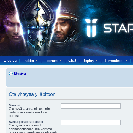
Etusivu
Chat
Ladder
Foorumi
Replay
Turnaukset
Etusivu
Ota yhteyttä ylläpitoon
Nimesi:
Ole hyvä ja anna nimesi, niin
tiedämme keneltä viesti on
peräisin.
Sähköpostiosoitteesi:
Ole hyvä ja anna validi
sähköpostiosoite, niin voimme
ottaa sinuun tarvittaessa yhteyttä.