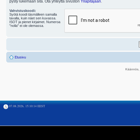
pysty lukemaan sitä. Ota yhteyttä sivuston
Ylläpitäjään
.
Vahvistuskoodi:
Syötä koodi täsmälleen samalla
tavalla, kuin näet sen kuvassa.
ISOT ja pienet kirjaimet. Numeroa
"nolla" ei ole olemassa.
Etusivu
Käännös, 
07.08.2026, 15:10:14 EEST