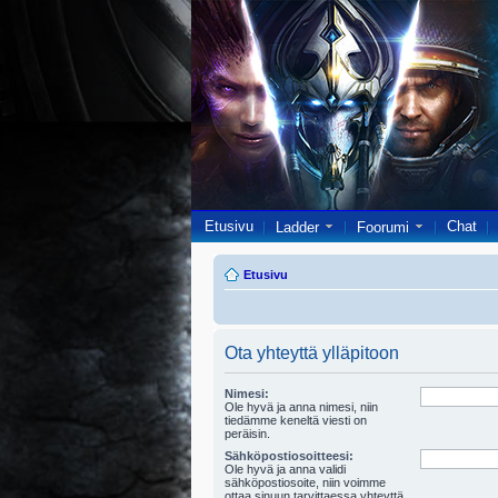
Etusivu
Chat
Ladder
Foorumi
Etusivu
Ota yhteyttä ylläpitoon
Nimesi:
Ole hyvä ja anna nimesi, niin
tiedämme keneltä viesti on
peräisin.
Sähköpostiosoitteesi:
Ole hyvä ja anna validi
sähköpostiosoite, niin voimme
ottaa sinuun tarvittaessa yhteyttä.