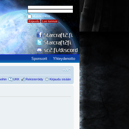
Muista minut
Sponsorit
Yhteydenotto
eihin
UKK
Rekisteröidy
Kirjaudu sisään