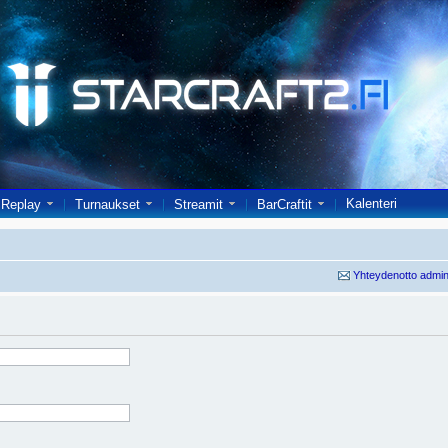
Kalenteri
Replay
Turnaukset
Streamit
BarCraftit
Yhteydenotto admin