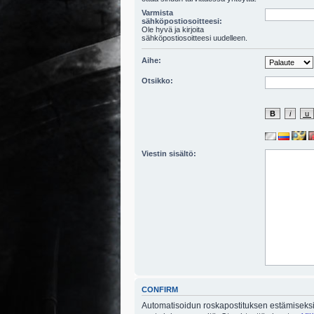
Varmista
sähköpostiosoitteesi:
Ole hyvä ja kirjoita
sähköpostiosoitteesi uudelleen.
Aihe:
Otsikko:
Viestin sisältö:
CONFIRM
Automatisoidun roskapostituksen estämiseksi