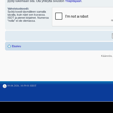
pysty lukemaan sitä. Ota yhteyttä sivuston
Ylläpitäjään
.
Vahvistuskoodi:
Syötä koodi täsmälleen samalla
tavalla, kuin näet sen kuvassa.
ISOT ja pienet kirjaimet. Numeroa
"nolla" ei ole olemassa.
Etusivu
Käännös, 
09.08.2026, 10:59:01 EEST