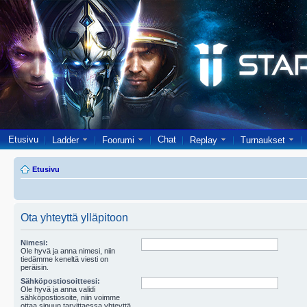
Etusivu
Chat
Ladder
Foorumi
Replay
Turnaukset
Etusivu
Ota yhteyttä ylläpitoon
Nimesi:
Ole hyvä ja anna nimesi, niin
tiedämme keneltä viesti on
peräisin.
Sähköpostiosoitteesi:
Ole hyvä ja anna validi
sähköpostiosoite, niin voimme
ottaa sinuun tarvittaessa yhteyttä.