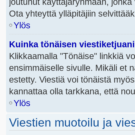
joutunut käyttäjäryhmään, jonka v
Ota yhteyttä ylläpitäjiin selvittää
Ylös
Kuinka tönäisen viestiketjuan
Klikkaamalla "Tönäise" linkkiä voi
ensimmäiselle sivulle. Mikäli et 
estetty. Viestiä voi tönäistä myös
kannattaa olla tarkkana, että no
Ylös
Viestien muotoilu ja vies