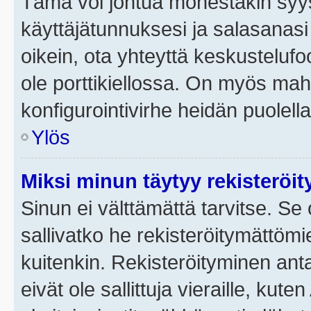
Tämä voi johtua monestakin syyst
käyttäjätunnuksesi ja salasanasi 
oikein, ota yhteyttä keskustelufo
ole porttikiellossa. On myös mahdo
konfigurointivirhe heidän puolella
Ylös
Miksi minun täytyy rekisteröit
Sinun ei välttämättä tarvitse. Se 
sallivatko he rekisteröitymättömi
kuitenkin. Rekisteröityminen anta
eivät ole sallittuja vieraille, ku