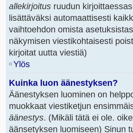
allekirjoitus
ruudun kirjoittaessasi
lisättäväksi automaattisesti kaikk
vaihtoehdon omista asetuksistasi.
näkymisen viestikohtaisesti poist
kirjoitat uutta viestiä)
Ylös
Kuinka luon äänestyksen?
Äänestyksen luominen on helppoa.
muokkaat viestiketjun ensimmäis
äänestys
. (Mikäli tätä ei ole. oik
äänsetyksen luomiseen) Sinun tu