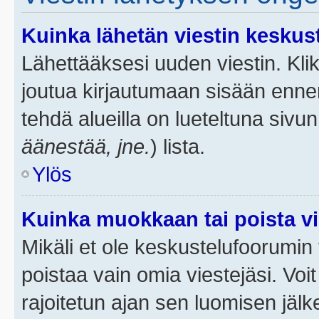
Kuinka lähetän viestin keskus
Lähettääksesi uuden viestin. Kl
joutua kirjautumaan sisään ennen 
tehdä alueilla on lueteltuna sivun
äänestää, jne.
) lista.
Ylös
Kuinka muokkaan tai poista vi
Mikäli et ole keskustelufoorumin y
poistaa vain omia viestejäsi. Voi
rajoitetun ajan sen luomisen jäl