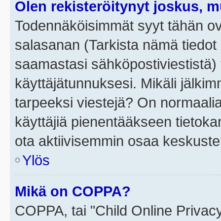
Olen rekisteröitynyt joskus, 
Todennäköisimmät syyt tähän ova
salasanan (Tarkista nämä tiedot
saamastasi sähköpostiviestistä) t
käyttäjätunnuksesi. Mikäli jälkim
tarpeeksi viestejä? On normaalia, 
käyttäjiä pienentääkseen tietoka
ota aktiivisemmin osaa keskustel
Ylös
Mikä on COPPA?
COPPA, tai "Child Online Privac