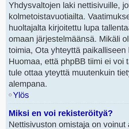
Yhdysvaltojen laki nettisivuille, j
kolmetoistavuotiailta. Vaatimuk
huoltajalta kirjoitettu lupa tallen
omaan järjestelmäänsä. Mikäli o
toimia, Ota yhteyttä paikallisee
Huomaa, että phpBB tiimi ei voi t
tule ottaa yteyttä muutenkuin tiet
alempana.
Ylös
Miksi en voi rekisteröityä?
Nettisivuston omistaja on voinut a