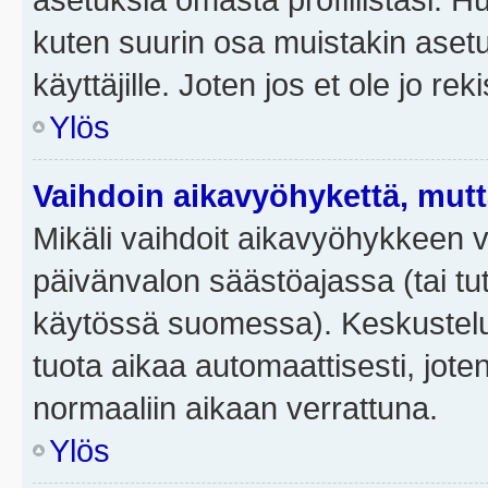
kuten suurin osa muistakin asetuks
käyttäjille. Joten jos et ole jo rek
Ylös
Vaihdoin aikavyöhykettä, mutta 
Mikäli vaihdoit aikavyöhykkeen 
päivänvalon säästöajassa (tai tut
käytössä suomessa). Keskusteluf
tuota aikaa automaattisesti, joten
normaaliin aikaan verrattuna.
Ylös