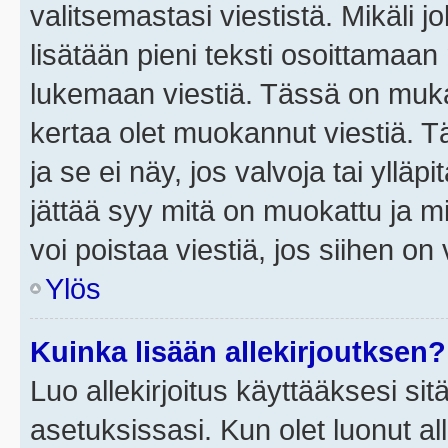
valitsemastasi viestistä. Mikäli jo
lisätään pieni teksti osoittama
lukemaan viestiä. Tässä on mu
kertaa olet muokannut viestiä. Tä
ja se ei näy, jos valvoja tai yllä
jättää syy mitä on muokattu ja mi
voi poistaa viestiä, jos siihen on 
Ylös
Kuinka lisään allekirjoutksen?
Luo allekirjoitus käyttääksesi si
asetuksissasi. Kun olet luonut all