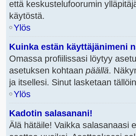
että keskustelufoorumin ylläpitä
käytöstä.
Ylös
Kuinka estän käyttäjänimeni n
Omassa profiilissasi löytyy aset
asetuksen kohtaan
päällä
. Näkym
ja itsellesi. Sinut lasketaan tällö
Ylös
Kadotin salasanani!
Älä hätäile! Vaikka salasanaasi 