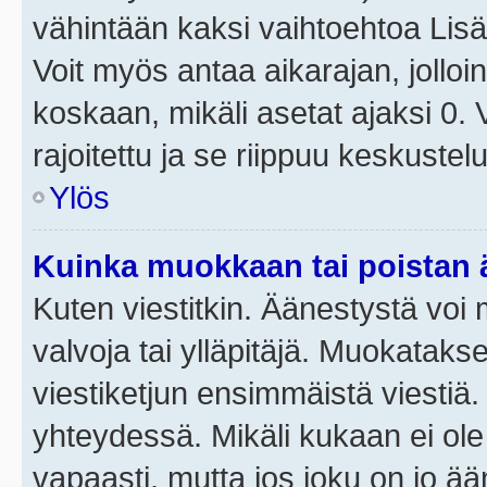
vähintään kaksi vaihtoehtoa Lisää
Voit myös antaa aikarajan, jolloi
koskaan, mikäli asetat ajaksi 0.
rajoitettu ja se riippuu keskustel
Ylös
Kuinka muokkaan tai poistan
Kuten viestitkin. Äänestystä voi
valvoja tai ylläpitäjä. Muokatak
viestiketjun ensimmäistä viestiä
yhteydessä. Mikäli kukaan ei ol
vapaasti, mutta jos joku on jo ä