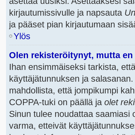
asettaa uusiksi. Asettaaksesi s
kirjautumissivulle ja napsauta
Un
ja pääset pian kirjautumaan sisä
Ylös
Olen rekisteröitynyt, mutta en 
Ihan ensimmäiseksi tarkista, että
käyttäjätunnuksen ja salasanan.
mahdollista, että jompikumpi kah
COPPA-tuki on päällä ja
olet rek
Sinun tulee noudattaa saamiasi oh
varma, etteivät käyttäjätunnukse