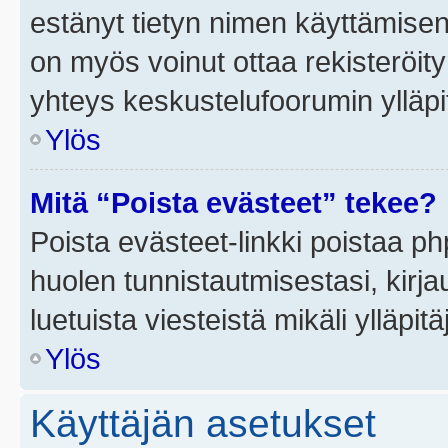
estänyt tietyn nimen käyttämisen
on myös voinut ottaa rekisteröi
yhteys keskustelufoorumin ylläpit
Ylös
Mitä “Poista evästeet” tekee?
Poista evästeet-linkki poistaa p
huolen tunnistautmisestasi, kirja
luetuista viesteistä mikäli ylläpitä
Ylös
Käyttäjän asetukset