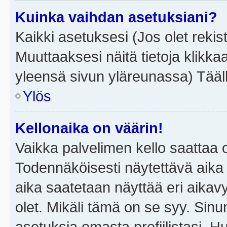
Kuinka vaihdan asetuksiani?
Kaikki asetuksesi (Jos olet rekist
Muuttaaksesi näitä tietoja klikka
yleensä sivun yläreunassa) Tääll
Ylös
Kellonaika on väärin!
Vaikka palvelimen kello saattaa 
Todennäköisesti näytettävä aika
aika saatetaan näyttää eri aika
olet. Mikäli tämä on se syy. Si
asetuksia omasta profiilistasi. 