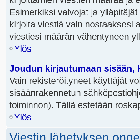
Esimerkiksi valvojat ja ylläpitäjä
kirjoita viestiä vain nostaakses
viestiesi määrän vähentyneen yl
Ylös
Joudun kirjautumaan sisään, k
Vain rekisteröityneet käyttäjät v
sisäänrakennetun sähköpostiohjel
toiminnon). Tällä estetään roskap
Ylös
Viestin lähetyksen ong