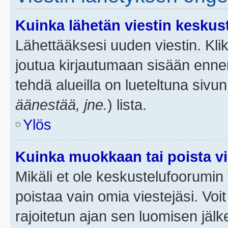
Kuinka lähetän viestin keskus
Lähettääksesi uuden viestin. Kl
joutua kirjautumaan sisään ennen 
tehdä alueilla on lueteltuna sivun
äänestää, jne.
) lista.
Ylös
Kuinka muokkaan tai poista vi
Mikäli et ole keskustelufoorumin y
poistaa vain omia viestejäsi. Voi
rajoitetun ajan sen luomisen jäl