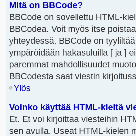
Mitä on BBCode?
BBCode on sovellettu HTML-kieles
BBCodea. Voit myös itse poistaa
yhteydessä. BBCode on tyyliltään
ympäröidään hakasuluilla [ ja ] e
paremmat mahdollisuudet muotoill
BBCodesta saat viestin kirjoituss
Ylös
Voinko käyttää HTML-kieltä vi
Et. Et voi kirjoittaa viesteihin H
sen avulla. Useat HTML-kielen m