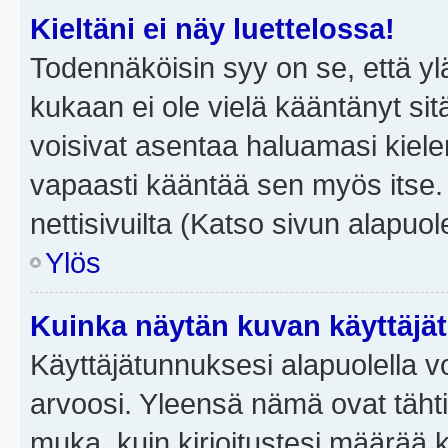
Kieltäni ei näy luettelossa!
Todennäköisin syy on se, että yläp
kukaan ei ole vielä kääntänyt sitä 
voisivat asentaa haluamasi kiele
vapaasti kääntää sen myös itse.
nettisivuilta (Katso sivun alapuole
Ylös
Kuinka näytän kuvan käyttäjä
Käyttäjätunnuksesi alapuolella vo
arvoosi. Yleensä nämä ovat tähtiä 
muka, kuin kirjoitustesi määrää 