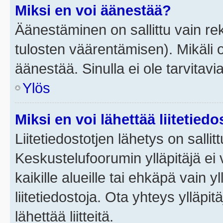
Miksi en voi äänestää?
Äänestäminen on sallittu vain rek
tulosten väärentämisen). Mikäli ol
äänestää. Sinulla ei ole tarvitavi
Ylös
Miksi en voi lähettää liitetied
Liitetiedostotjen lähetys on sallit
Keskustelufoorumin ylläpitäjä ei v
kaikille alueille tai ehkäpä vain 
liitetiedostoja. Ota yhteys ylläpit
lähettää liitteitä.