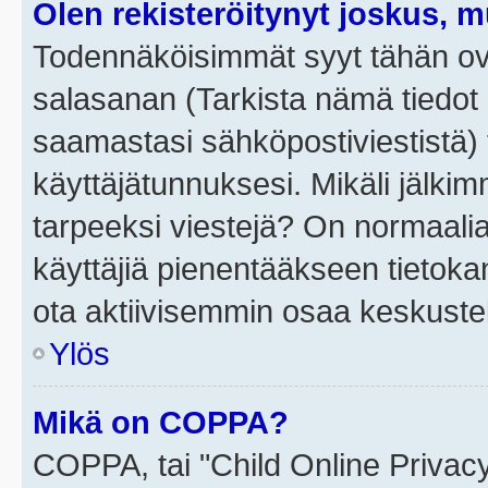
Olen rekisteröitynyt joskus, 
Todennäköisimmät syyt tähän ova
salasanan (Tarkista nämä tiedot
saamastasi sähköpostiviestistä) t
käyttäjätunnuksesi. Mikäli jälkim
tarpeeksi viestejä? On normaalia, 
käyttäjiä pienentääkseen tietoka
ota aktiivisemmin osaa keskustel
Ylös
Mikä on COPPA?
COPPA, tai "Child Online Privac