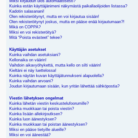
Miksi kirjaudun ulos automaattisesti?
Kuinka estän käyttäjänimeni näkymästä paikallaolijoiden listassa?
Kadotin salasanani!
Olen rekisteröitynyt, mutta en voi kirjautua sisään!
Olen rekisteröitynyt joskus, mutta en pääse enää kirjautumaan?!
Mikä on COPPA?
Miksi en voi rekisteröityä?
Mitä “Poista evästeet” tekee?
Käyttäjän asetukset
Kuinka vaihdan asetuksiani?
Kellonaika on väärin!
Vaihdoin aikavyöhykettä, mutta kello on silti väärin!
Kieltäni ei näy luettelossa!
Kuinka näytän kuvan käyttäjätunnukseni alapuolella?
Kuinka vaihdan arvoani?
Joudun kirjautumaan sisään, kun yritän lähettää sähköpostia?
Viestin lähetyksen ongelmat
Kuinka lähetän viestin keskustelufoorumille?
Kuinka muokkaan tai poista viestin?
Kuinka lisään allekirjoutksen?
Kuinka luon äänestyksen?
Kuinka muokkaan tai poistan äänestyksen?
Miksi en pääse tietyille alueille?
Miksi en voi äänestää?