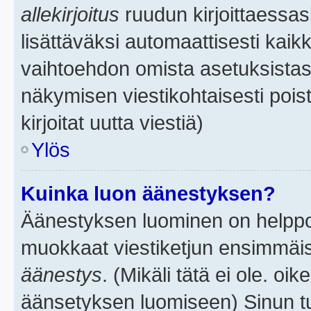
allekirjoitus
ruudun kirjoittaessasi
lisättäväksi automaattisesti kaikk
vaihtoehdon omista asetuksistasi.
näkymisen viestikohtaisesti poist
kirjoitat uutta viestiä)
Ylös
Kuinka luon äänestyksen?
Äänestyksen luominen on helppoa.
muokkaat viestiketjun ensimmäis
äänestys
. (Mikäli tätä ei ole. oik
äänsetyksen luomiseen) Sinun tu