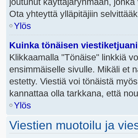
joutunut käyttäjäryhmään, jonka v
Ota yhteyttä ylläpitäjiin selvittää
Ylös
Kuinka tönäisen viestiketjuan
Klikkaamalla "Tönäise" linkkiä voi
ensimmäiselle sivulle. Mikäli et 
estetty. Viestiä voi tönäistä myös
kannattaa olla tarkkana, että no
Ylös
Viestien muotoilu ja vies