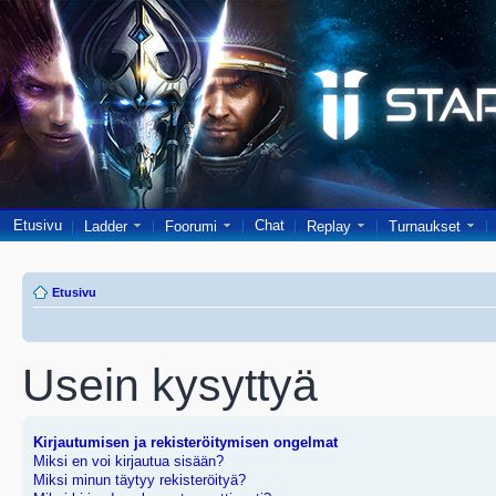
Etusivu
Chat
Ladder
Foorumi
Replay
Turnaukset
Etusivu
Usein kysyttyä
Kirjautumisen ja rekisteröitymisen ongelmat
Miksi en voi kirjautua sisään?
Miksi minun täytyy rekisteröityä?