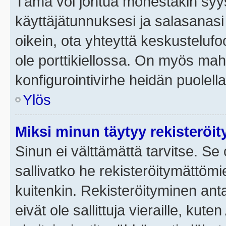
Tämä voi johtua monestakin syyst
käyttäjätunnuksesi ja salasanasi 
oikein, ota yhteyttä keskustelufo
ole porttikiellossa. On myös mahdo
konfigurointivirhe heidän puolella
Ylös
Miksi minun täytyy rekisteröit
Sinun ei välttämättä tarvitse. Se 
sallivatko he rekisteröitymättömi
kuitenkin. Rekisteröityminen anta
eivät ole sallittuja vieraille, ku