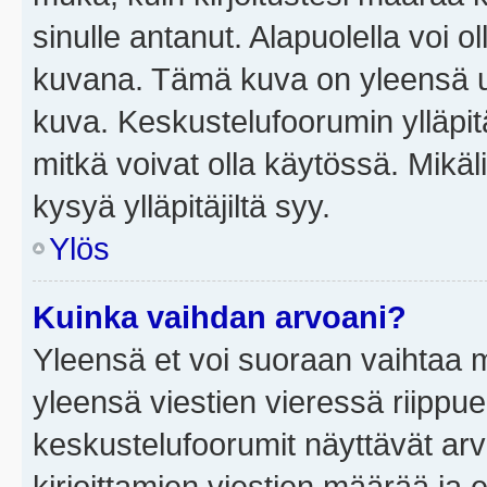
sinulle antanut. Alapuolella voi 
kuvana. Tämä kuva on yleensä un
kuva. Keskustelufoorumin ylläpit
mitkä voivat olla käytössä. Mikäl
kysyä ylläpitäjiltä syy.
Ylös
Kuinka vaihdan arvoani?
Yleensä et voi suoraan vaihtaa 
yleensä viestien vieressä riippu
keskustelufoorumit näyttävät ar
kirjoittamien viestien määrää ja er