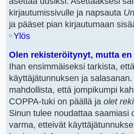
asettaa uusiksi. Asettaaksesi s
kirjautumissivulle ja napsauta
Un
ja pääset pian kirjautumaan sisä
Ylös
Olen rekisteröitynyt, mutta en 
Ihan ensimmäiseksi tarkista, että
käyttäjätunnuksen ja salasanan.
mahdollista, että jompikumpi kah
COPPA-tuki on päällä ja
olet rek
Sinun tulee noudattaa saamiasi oh
varma, etteivät käyttäjätunnukse