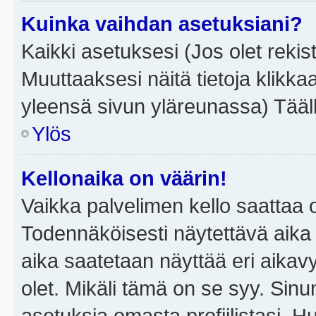
Kuinka vaihdan asetuksiani?
Kaikki asetuksesi (Jos olet rekist
Muuttaaksesi näitä tietoja klikka
yleensä sivun yläreunassa) Tääll
Ylös
Kellonaika on väärin!
Vaikka palvelimen kello saattaa 
Todennäköisesti näytettävä aika
aika saatetaan näyttää eri aika
olet. Mikäli tämä on se syy. Si
asetuksia omasta profiilistasi. 