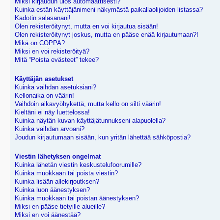
Miksi kirjaudun ulos automaattisesti?
Kuinka estän käyttäjänimeni näkymästä paikallaolijoiden listassa?
Kadotin salasanani!
Olen rekisteröitynyt, mutta en voi kirjautua sisään!
Olen rekisteröitynyt joskus, mutta en pääse enää kirjautumaan?!
Mikä on COPPA?
Miksi en voi rekisteröityä?
Mitä “Poista evästeet” tekee?
Käyttäjän asetukset
Kuinka vaihdan asetuksiani?
Kellonaika on väärin!
Vaihdoin aikavyöhykettä, mutta kello on silti väärin!
Kieltäni ei näy luettelossa!
Kuinka näytän kuvan käyttäjätunnukseni alapuolella?
Kuinka vaihdan arvoani?
Joudun kirjautumaan sisään, kun yritän lähettää sähköpostia?
Viestin lähetyksen ongelmat
Kuinka lähetän viestin keskustelufoorumille?
Kuinka muokkaan tai poista viestin?
Kuinka lisään allekirjoutksen?
Kuinka luon äänestyksen?
Kuinka muokkaan tai poistan äänestyksen?
Miksi en pääse tietyille alueille?
Miksi en voi äänestää?