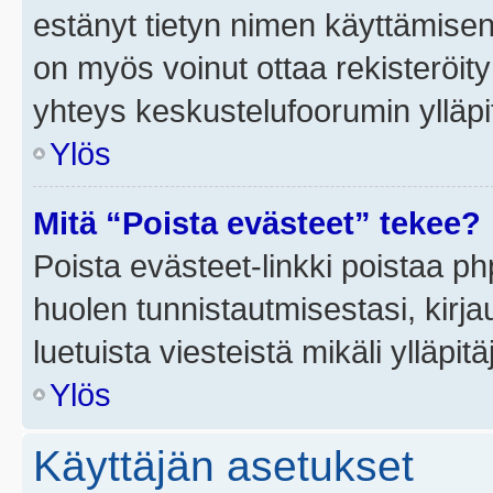
estänyt tietyn nimen käyttämisen
on myös voinut ottaa rekisteröi
yhteys keskustelufoorumin ylläpit
Ylös
Mitä “Poista evästeet” tekee?
Poista evästeet-linkki poistaa p
huolen tunnistautmisestasi, kirja
luetuista viesteistä mikäli ylläpitä
Ylös
Käyttäjän asetukset