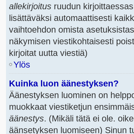
allekirjoitus
ruudun kirjoittaessasi
lisättäväksi automaattisesti kaikk
vaihtoehdon omista asetuksistasi.
näkymisen viestikohtaisesti poist
kirjoitat uutta viestiä)
Ylös
Kuinka luon äänestyksen?
Äänestyksen luominen on helppoa.
muokkaat viestiketjun ensimmäis
äänestys
. (Mikäli tätä ei ole. oik
äänsetyksen luomiseen) Sinun tu