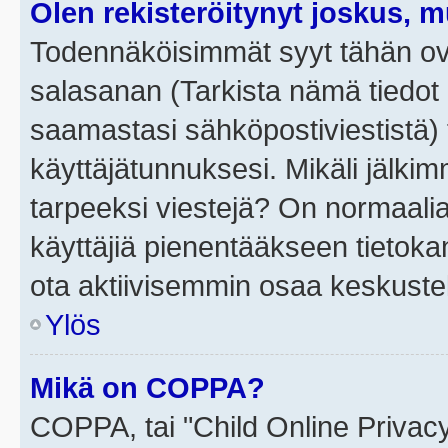
Olen rekisteröitynyt joskus, 
Todennäköisimmät syyt tähän ova
salasanan (Tarkista nämä tiedot
saamastasi sähköpostiviestistä) t
käyttäjätunnuksesi. Mikäli jälkim
tarpeeksi viestejä? On normaalia, 
käyttäjiä pienentääkseen tietoka
ota aktiivisemmin osaa keskustel
Ylös
Mikä on COPPA?
COPPA, tai "Child Online Privac