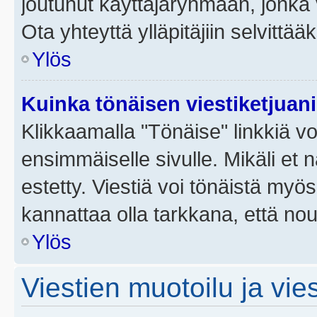
joutunut käyttäjäryhmään, jonka v
Ota yhteyttä ylläpitäjiin selvittää
Ylös
Kuinka tönäisen viestiketjuan
Klikkaamalla "Tönäise" linkkiä voi
ensimmäiselle sivulle. Mikäli et 
estetty. Viestiä voi tönäistä myös
kannattaa olla tarkkana, että no
Ylös
Viestien muotoilu ja vies