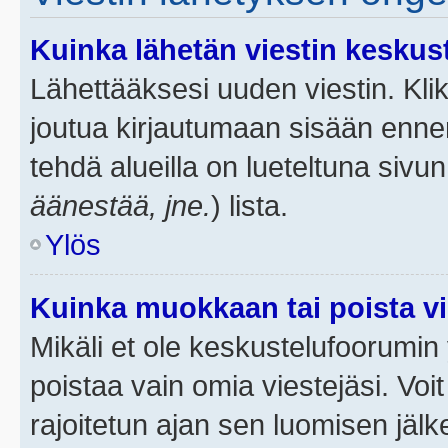
Kuinka lähetän viestin keskus
Lähettääksesi uuden viestin. Kl
joutua kirjautumaan sisään ennen 
tehdä alueilla on lueteltuna sivun
äänestää, jne.
) lista.
Ylös
Kuinka muokkaan tai poista vi
Mikäli et ole keskustelufoorumin y
poistaa vain omia viestejäsi. Voi
rajoitetun ajan sen luomisen jäl