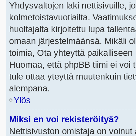
Yhdysvaltojen laki nettisivuille, j
kolmetoistavuotiailta. Vaatimuk
huoltajalta kirjoitettu lupa tallen
omaan järjestelmäänsä. Mikäli o
toimia, Ota yhteyttä paikallisee
Huomaa, että phpBB tiimi ei voi t
tule ottaa yteyttä muutenkuin tiet
alempana.
Ylös
Miksi en voi rekisteröityä?
Nettisivuston omistaja on voinut a