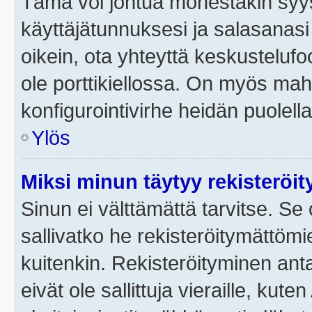
Tämä voi johtua monestakin syyst
käyttäjätunnuksesi ja salasanasi 
oikein, ota yhteyttä keskustelufo
ole porttikiellossa. On myös mahdo
konfigurointivirhe heidän puolella
Ylös
Miksi minun täytyy rekisteröit
Sinun ei välttämättä tarvitse. Se 
sallivatko he rekisteröitymättömi
kuitenkin. Rekisteröityminen anta
eivät ole sallittuja vieraille, ku