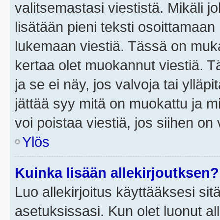
valitsemastasi viestistä. Mikäli jo
lisätään pieni teksti osoittama
lukemaan viestiä. Tässä on mu
kertaa olet muokannut viestiä. Tä
ja se ei näy, jos valvoja tai yllä
jättää syy mitä on muokattu ja mi
voi poistaa viestiä, jos siihen on 
Ylös
Kuinka lisään allekirjoutksen?
Luo allekirjoitus käyttääksesi si
asetuksissasi. Kun olet luonut all