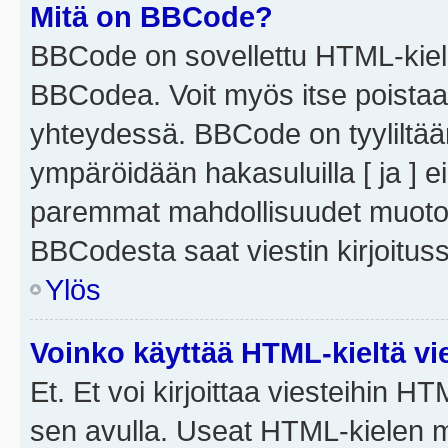
Mitä on BBCode?
BBCode on sovellettu HTML-kieles
BBCodea. Voit myös itse poistaa
yhteydessä. BBCode on tyyliltään
ympäröidään hakasuluilla [ ja ] e
paremmat mahdollisuudet muotoill
BBCodesta saat viestin kirjoituss
Ylös
Voinko käyttää HTML-kieltä vi
Et. Et voi kirjoittaa viesteihin H
sen avulla. Useat HTML-kielen m