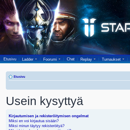
Etusivu
Chat
Ladder
Foorumi
Replay
Turnaukset
Etusivu
Usein kysyttyä
Kirjautumisen ja rekisteröitymisen ongelmat
Miksi en voi kirjautua sisään?
Miksi minun täytyy rekisteröityä?