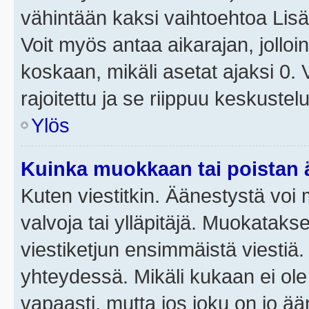
vähintään kaksi vaihtoehtoa Lisää
Voit myös antaa aikarajan, jolloi
koskaan, mikäli asetat ajaksi 0.
rajoitettu ja se riippuu keskustel
Ylös
Kuinka muokkaan tai poistan
Kuten viestitkin. Äänestystä voi
valvoja tai ylläpitäjä. Muokatak
viestiketjun ensimmäistä viestiä
yhteydessä. Mikäli kukaan ei ol
vapaasti, mutta jos joku on jo ä