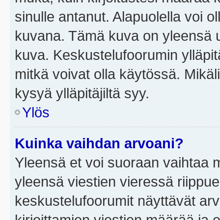
sinulle antanut. Alapuolella voi 
kuvana. Tämä kuva on yleensä un
kuva. Keskustelufoorumin ylläpit
mitkä voivat olla käytössä. Mikäl
kysyä ylläpitäjiltä syy.
Ylös
Kuinka vaihdan arvoani?
Yleensä et voi suoraan vaihtaa 
yleensä viestien vieressä riippu
keskustelufoorumit näyttävät ar
kirjoittamien viestien määrää ja er