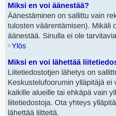
Miksi en voi äänestää?
Äänestäminen on sallittu vain rek
tulosten väärentämisen). Mikäli ol
äänestää. Sinulla ei ole tarvitavi
Ylös
Miksi en voi lähettää liitetied
Liitetiedostotjen lähetys on sallit
Keskustelufoorumin ylläpitäjä ei v
kaikille alueille tai ehkäpä vain 
liitetiedostoja. Ota yhteys ylläpit
lähettää liitteitä.