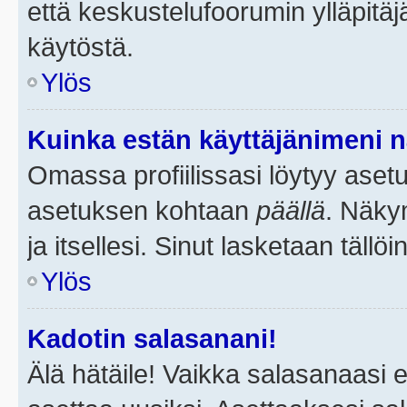
että keskustelufoorumin ylläpitä
käytöstä.
Ylös
Kuinka estän käyttäjänimeni n
Omassa profiilissasi löytyy aset
asetuksen kohtaan
päällä
. Näkym
ja itsellesi. Sinut lasketaan tällö
Ylös
Kadotin salasanani!
Älä hätäile! Vaikka salasanaasi 