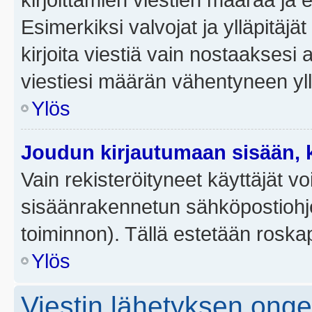
Esimerkiksi valvojat ja ylläpitäjä
kirjoita viestiä vain nostaakses
viestiesi määrän vähentyneen yl
Ylös
Joudun kirjautumaan sisään, k
Vain rekisteröityneet käyttäjät v
sisäänrakennetun sähköpostiohjel
toiminnon). Tällä estetään roskap
Ylös
Viestin lähetyksen ong