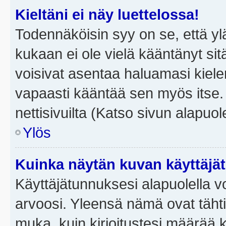
Kieltäni ei näy luettelossa!
Todennäköisin syy on se, että yläp
kukaan ei ole vielä kääntänyt sitä 
voisivat asentaa haluamasi kiele
vapaasti kääntää sen myös itse.
nettisivuilta (Katso sivun alapuole
Ylös
Kuinka näytän kuvan käyttäjä
Käyttäjätunnuksesi alapuolella vo
arvoosi. Yleensä nämä ovat tähtiä 
muka, kuin kirjoitustesi määrää 