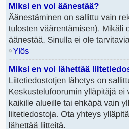
Miksi en voi äänestää?
Äänestäminen on sallittu vain rek
tulosten väärentämisen). Mikäli ol
äänestää. Sinulla ei ole tarvitavi
Ylös
Miksi en voi lähettää liitetied
Liitetiedostotjen lähetys on sallit
Keskustelufoorumin ylläpitäjä ei v
kaikille alueille tai ehkäpä vain 
liitetiedostoja. Ota yhteys ylläpit
lähettää liitteitä.