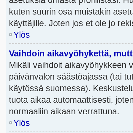
kuten suurin osa muistakin asetuks
käyttäjille. Joten jos et ole jo rek
Ylös
Vaihdoin aikavyöhykettä, mutta 
Mikäli vaihdoit aikavyöhykkeen 
päivänvalon säästöajassa (tai tut
käytössä suomessa). Keskusteluf
tuota aikaa automaattisesti, joten
normaaliin aikaan verrattuna.
Ylös