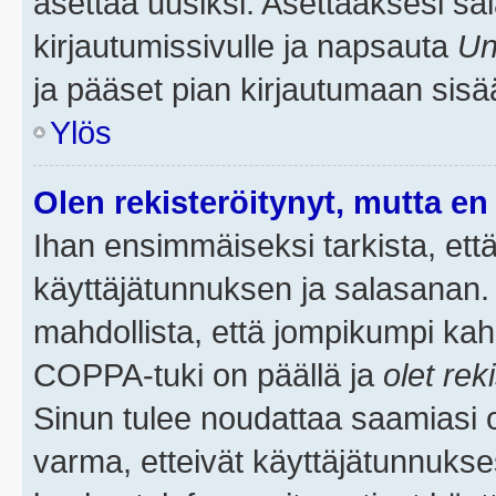
asettaa uusiksi. Asettaaksesi s
kirjautumissivulle ja napsauta
Un
ja pääset pian kirjautumaan sisä
Ylös
Olen rekisteröitynyt, mutta en 
Ihan ensimmäiseksi tarkista, että
käyttäjätunnuksen ja salasanan.
mahdollista, että jompikumpi kah
COPPA-tuki on päällä ja
olet rek
Sinun tulee noudattaa saamiasi oh
varma, etteivät käyttäjätunnukse