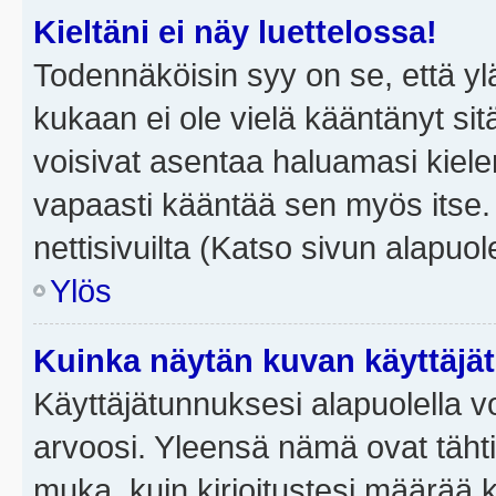
Kieltäni ei näy luettelossa!
Todennäköisin syy on se, että yläp
kukaan ei ole vielä kääntänyt sitä 
voisivat asentaa haluamasi kiele
vapaasti kääntää sen myös itse.
nettisivuilta (Katso sivun alapuole
Ylös
Kuinka näytän kuvan käyttäjä
Käyttäjätunnuksesi alapuolella vo
arvoosi. Yleensä nämä ovat tähtiä 
muka, kuin kirjoitustesi määrää 