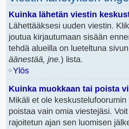
Kuinka lähetän viestin keskus
Lähettääksesi uuden viestin. Kl
joutua kirjautumaan sisään ennen 
tehdä alueilla on lueteltuna sivun
äänestää, jne.
) lista.
Ylös
Kuinka muokkaan tai poista vi
Mikäli et ole keskustelufoorumin y
poistaa vain omia viestejäsi. Voi
rajoitetun ajan sen luomisen jäl