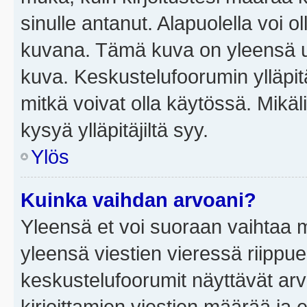
sinulle antanut. Alapuolella voi 
kuvana. Tämä kuva on yleensä un
kuva. Keskustelufoorumin ylläpit
mitkä voivat olla käytössä. Mikäl
kysyä ylläpitäjiltä syy.
Ylös
Kuinka vaihdan arvoani?
Yleensä et voi suoraan vaihtaa 
yleensä viestien vieressä riippu
keskustelufoorumit näyttävät ar
kirjoittamien viestien määrää ja er