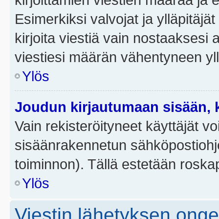
Esimerkiksi valvojat ja ylläpitäjä
kirjoita viestiä vain nostaakses
viestiesi määrän vähentyneen yl
Ylös
Joudun kirjautumaan sisään, k
Vain rekisteröityneet käyttäjät v
sisäänrakennetun sähköpostiohjel
toiminnon). Tällä estetään roskap
Ylös
Viestin lähetyksen ong