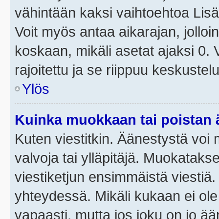
vähintään kaksi vaihtoehtoa Lisää
Voit myös antaa aikarajan, jolloi
koskaan, mikäli asetat ajaksi 0.
rajoitettu ja se riippuu keskustel
Ylös
Kuinka muokkaan tai poistan
Kuten viestitkin. Äänestystä voi
valvoja tai ylläpitäjä. Muokatak
viestiketjun ensimmäistä viestiä
yhteydessä. Mikäli kukaan ei ol
vapaasti, mutta jos joku on jo ä