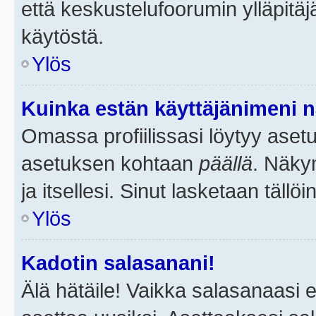
että keskustelufoorumin ylläpitä
käytöstä.
Ylös
Kuinka estän käyttäjänimeni n
Omassa profiilissasi löytyy aset
asetuksen kohtaan
päällä
. Näkym
ja itsellesi. Sinut lasketaan tällö
Ylös
Kadotin salasanani!
Älä hätäile! Vaikka salasanaasi 