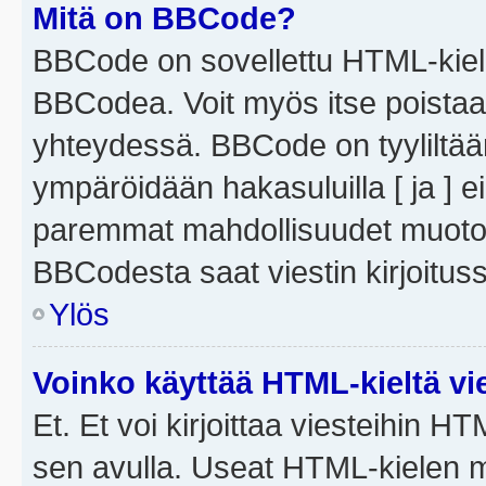
Mitä on BBCode?
BBCode on sovellettu HTML-kieles
BBCodea. Voit myös itse poistaa
yhteydessä. BBCode on tyyliltään
ympäröidään hakasuluilla [ ja ] e
paremmat mahdollisuudet muotoill
BBCodesta saat viestin kirjoituss
Ylös
Voinko käyttää HTML-kieltä vi
Et. Et voi kirjoittaa viesteihin H
sen avulla. Useat HTML-kielen m