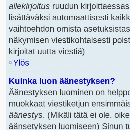
allekirjoitus
ruudun kirjoittaessasi
lisättäväksi automaattisesti kaikk
vaihtoehdon omista asetuksistasi.
näkymisen viestikohtaisesti poist
kirjoitat uutta viestiä)
Ylös
Kuinka luon äänestyksen?
Äänestyksen luominen on helppoa.
muokkaat viestiketjun ensimmäis
äänestys
. (Mikäli tätä ei ole. oik
äänsetyksen luomiseen) Sinun tu