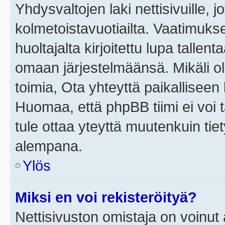
Yhdysvaltojen laki nettisivuille, j
kolmetoistavuotiailta. Vaatimuk
huoltajalta kirjoitettu lupa tallen
omaan järjestelmäänsä. Mikäli o
toimia, Ota yhteyttä paikallisee
Huomaa, että phpBB tiimi ei voi t
tule ottaa yteyttä muutenkuin tiet
alempana.
Ylös
Miksi en voi rekisteröityä?
Nettisivuston omistaja on voinut a