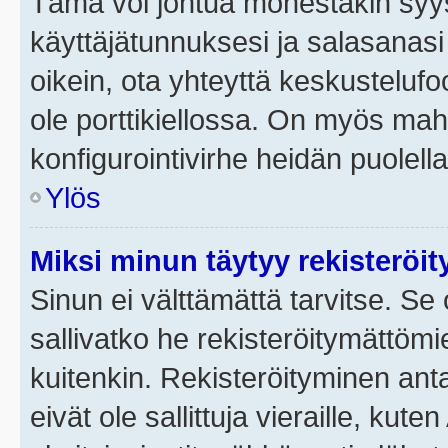
Tämä voi johtua monestakin syyst
käyttäjätunnuksesi ja salasanasi 
oikein, ota yhteyttä keskustelufo
ole porttikiellossa. On myös mahdo
konfigurointivirhe heidän puolella
Ylös
Miksi minun täytyy rekisteröit
Sinun ei välttämättä tarvitse. Se 
sallivatko he rekisteröitymättömi
kuitenkin. Rekisteröityminen anta
eivät ole sallittuja vieraille, ku