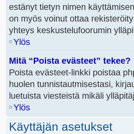
estänyt tietyn nimen käyttämisen
on myös voinut ottaa rekisteröi
yhteys keskustelufoorumin ylläpit
Ylös
Mitä “Poista evästeet” tekee?
Poista evästeet-linkki poistaa p
huolen tunnistautmisestasi, kirja
luetuista viesteistä mikäli ylläpitä
Ylös
Käyttäjän asetukset