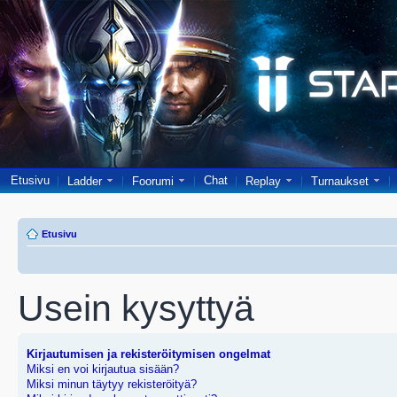
Etusivu
Chat
Ladder
Foorumi
Replay
Turnaukset
Etusivu
Usein kysyttyä
Kirjautumisen ja rekisteröitymisen ongelmat
Miksi en voi kirjautua sisään?
Miksi minun täytyy rekisteröityä?