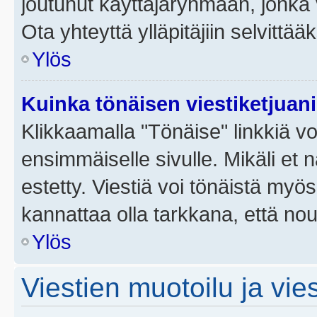
joutunut käyttäjäryhmään, jonka v
Ota yhteyttä ylläpitäjiin selvittää
Ylös
Kuinka tönäisen viestiketjuan
Klikkaamalla "Tönäise" linkkiä voi
ensimmäiselle sivulle. Mikäli et 
estetty. Viestiä voi tönäistä myös
kannattaa olla tarkkana, että no
Ylös
Viestien muotoilu ja vies