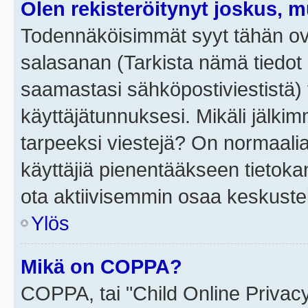
Olen rekisteröitynyt joskus, 
Todennäköisimmät syyt tähän ova
salasanan (Tarkista nämä tiedot
saamastasi sähköpostiviestistä) t
käyttäjätunnuksesi. Mikäli jälkim
tarpeeksi viestejä? On normaalia, 
käyttäjiä pienentääkseen tietoka
ota aktiivisemmin osaa keskustel
Ylös
Mikä on COPPA?
COPPA, tai "Child Online Privac