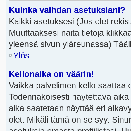
Kuinka vaihdan asetuksiani?
Kaikki asetuksesi (Jos olet rekist
Muuttaaksesi näitä tietoja klikka
yleensä sivun yläreunassa) Tääll
Ylös
Kellonaika on väärin!
Vaikka palvelimen kello saattaa 
Todennäköisesti näytettävä aika
aika saatetaan näyttää eri aika
olet. Mikäli tämä on se syy. Si
asetuksia omasta profiilistasi. 