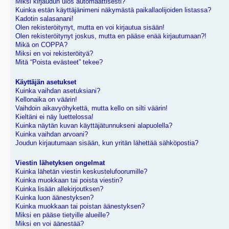
Miksi kirjaudun ulos automaattisesti?
Kuinka estän käyttäjänimeni näkymästä paikallaolijoiden listassa?
Kadotin salasanani!
Olen rekisteröitynyt, mutta en voi kirjautua sisään!
Olen rekisteröitynyt joskus, mutta en pääse enää kirjautumaan?!
Mikä on COPPA?
Miksi en voi rekisteröityä?
Mitä “Poista evästeet” tekee?
Käyttäjän asetukset
Kuinka vaihdan asetuksiani?
Kellonaika on väärin!
Vaihdoin aikavyöhykettä, mutta kello on silti väärin!
Kieltäni ei näy luettelossa!
Kuinka näytän kuvan käyttäjätunnukseni alapuolella?
Kuinka vaihdan arvoani?
Joudun kirjautumaan sisään, kun yritän lähettää sähköpostia?
Viestin lähetyksen ongelmat
Kuinka lähetän viestin keskustelufoorumille?
Kuinka muokkaan tai poista viestin?
Kuinka lisään allekirjoutksen?
Kuinka luon äänestyksen?
Kuinka muokkaan tai poistan äänestyksen?
Miksi en pääse tietyille alueille?
Miksi en voi äänestää?