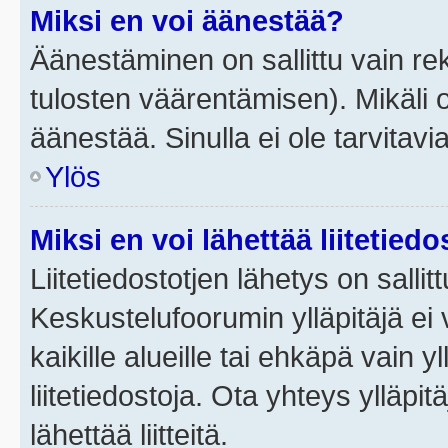
Miksi en voi äänestää?
Äänestäminen on sallittu vain rek
tulosten väärentämisen). Mikäli ol
äänestää. Sinulla ei ole tarvitavi
Ylös
Miksi en voi lähettää liitetied
Liitetiedostotjen lähetys on sallit
Keskustelufoorumin ylläpitäjä ei v
kaikille alueille tai ehkäpä vain 
liitetiedostoja. Ota yhteys ylläpit
lähettää liitteitä.