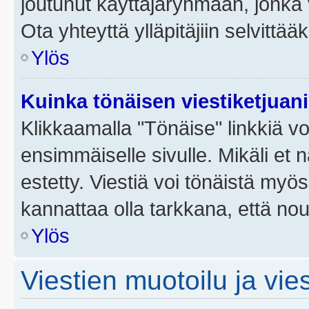
joutunut käyttäjäryhmään, jonka v
Ota yhteyttä ylläpitäjiin selvittää
Ylös
Kuinka tönäisen viestiketjuan
Klikkaamalla "Tönäise" linkkiä voi
ensimmäiselle sivulle. Mikäli et 
estetty. Viestiä voi tönäistä myös
kannattaa olla tarkkana, että no
Ylös
Viestien muotoilu ja vies