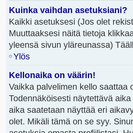
Kuinka vaihdan asetuksiani?
Kaikki asetuksesi (Jos olet rekist
Muuttaaksesi näitä tietoja klikka
yleensä sivun yläreunassa) Tääll
Ylös
Kellonaika on väärin!
Vaikka palvelimen kello saattaa 
Todennäköisesti näytettävä aika
aika saatetaan näyttää eri aika
olet. Mikäli tämä on se syy. Si
asetuksia omasta profiilistasi. 