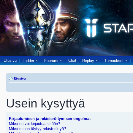
Etusivu
Chat
Ladder
Foorumi
Replay
Turnaukset
Etusivu
Usein kysyttyä
Kirjautumisen ja rekisteröitymisen ongelmat
Miksi en voi kirjautua sisään?
Miksi minun täytyy rekisteröityä?