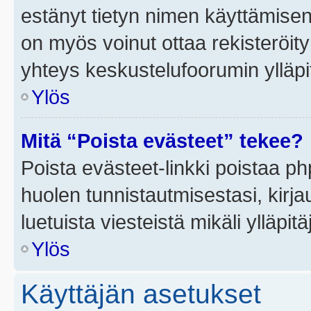
estänyt tietyn nimen käyttämisen
on myös voinut ottaa rekisteröi
yhteys keskustelufoorumin ylläpit
Ylös
Mitä “Poista evästeet” tekee?
Poista evästeet-linkki poistaa p
huolen tunnistautmisestasi, kirja
luetuista viesteistä mikäli ylläpitä
Ylös
Käyttäjän asetukset