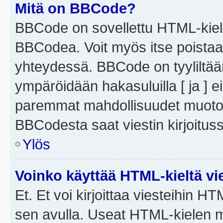
Mitä on BBCode?
BBCode on sovellettu HTML-kieles
BBCodea. Voit myös itse poistaa
yhteydessä. BBCode on tyyliltään
ympäröidään hakasuluilla [ ja ] e
paremmat mahdollisuudet muotoill
BBCodesta saat viestin kirjoituss
Ylös
Voinko käyttää HTML-kieltä vi
Et. Et voi kirjoittaa viesteihin H
sen avulla. Useat HTML-kielen m