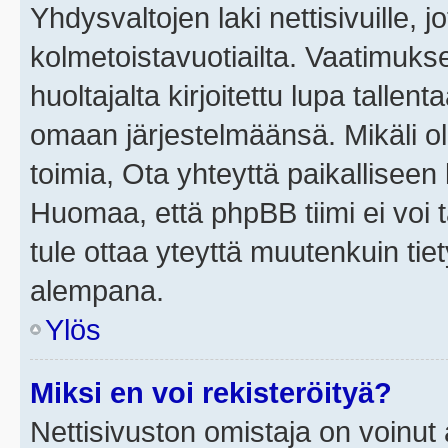
Yhdysvaltojen laki nettisivuille, j
kolmetoistavuotiailta. Vaatimuk
huoltajalta kirjoitettu lupa tallen
omaan järjestelmäänsä. Mikäli o
toimia, Ota yhteyttä paikallisee
Huomaa, että phpBB tiimi ei voi t
tule ottaa yteyttä muutenkuin tiet
alempana.
Ylös
Miksi en voi rekisteröityä?
Nettisivuston omistaja on voinut a