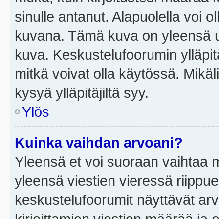
sinulle antanut. Alapuolella voi 
kuvana. Tämä kuva on yleensä un
kuva. Keskustelufoorumin ylläpit
mitkä voivat olla käytössä. Mikäl
kysyä ylläpitäjiltä syy.
Ylös
Kuinka vaihdan arvoani?
Yleensä et voi suoraan vaihtaa 
yleensä viestien vieressä riippu
keskustelufoorumit näyttävät ar
kirjoittamien viestien määrää ja er