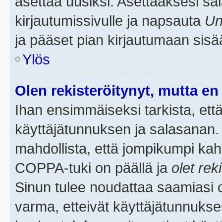
asettaa uusiksi. Asettaaksesi s
kirjautumissivulle ja napsauta
Un
ja pääset pian kirjautumaan sisä
Ylös
Olen rekisteröitynyt, mutta en 
Ihan ensimmäiseksi tarkista, että
käyttäjätunnuksen ja salasanan.
mahdollista, että jompikumpi kah
COPPA-tuki on päällä ja
olet rek
Sinun tulee noudattaa saamiasi oh
varma, etteivät käyttäjätunnukse