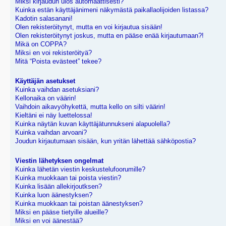
Miksi kirjaudun ulos automaattisesti?
Kuinka estän käyttäjänimeni näkymästä paikallaolijoiden listassa?
Kadotin salasanani!
Olen rekisteröitynyt, mutta en voi kirjautua sisään!
Olen rekisteröitynyt joskus, mutta en pääse enää kirjautumaan?!
Mikä on COPPA?
Miksi en voi rekisteröityä?
Mitä “Poista evästeet” tekee?
Käyttäjän asetukset
Kuinka vaihdan asetuksiani?
Kellonaika on väärin!
Vaihdoin aikavyöhykettä, mutta kello on silti väärin!
Kieltäni ei näy luettelossa!
Kuinka näytän kuvan käyttäjätunnukseni alapuolella?
Kuinka vaihdan arvoani?
Joudun kirjautumaan sisään, kun yritän lähettää sähköpostia?
Viestin lähetyksen ongelmat
Kuinka lähetän viestin keskustelufoorumille?
Kuinka muokkaan tai poista viestin?
Kuinka lisään allekirjoutksen?
Kuinka luon äänestyksen?
Kuinka muokkaan tai poistan äänestyksen?
Miksi en pääse tietyille alueille?
Miksi en voi äänestää?