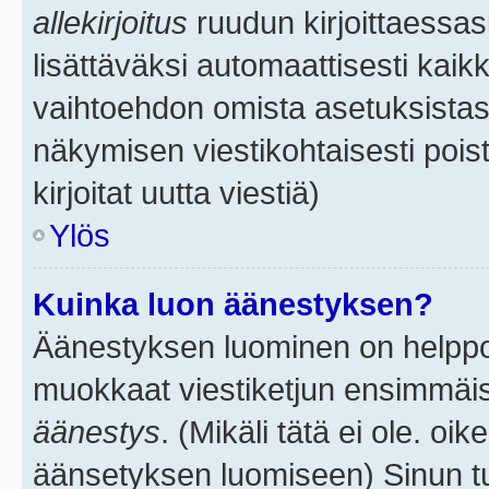
allekirjoitus
ruudun kirjoittaessasi
lisättäväksi automaattisesti kaikk
vaihtoehdon omista asetuksistasi.
näkymisen viestikohtaisesti poist
kirjoitat uutta viestiä)
Ylös
Kuinka luon äänestyksen?
Äänestyksen luominen on helppoa.
muokkaat viestiketjun ensimmäis
äänestys
. (Mikäli tätä ei ole. oik
äänsetyksen luomiseen) Sinun tu