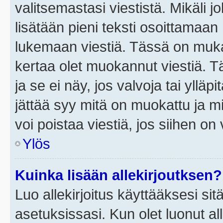
valitsemastasi viestistä. Mikäli jo
lisätään pieni teksti osoittama
lukemaan viestiä. Tässä on mu
kertaa olet muokannut viestiä. Tä
ja se ei näy, jos valvoja tai yllä
jättää syy mitä on muokattu ja mi
voi poistaa viestiä, jos siihen on 
Ylös
Kuinka lisään allekirjoutksen?
Luo allekirjoitus käyttääksesi si
asetuksissasi. Kun olet luonut all