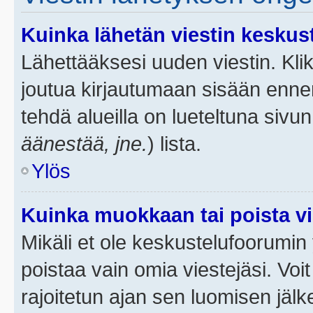
Kuinka lähetän viestin keskus
Lähettääksesi uuden viestin. Kl
joutua kirjautumaan sisään ennen 
tehdä alueilla on lueteltuna sivun
äänestää, jne.
) lista.
Ylös
Kuinka muokkaan tai poista vi
Mikäli et ole keskustelufoorumin y
poistaa vain omia viestejäsi. Voi
rajoitetun ajan sen luomisen jäl