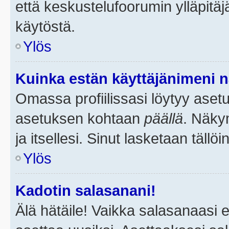
että keskustelufoorumin ylläpitä
käytöstä.
Ylös
Kuinka estän käyttäjänimeni n
Omassa profiilissasi löytyy aset
asetuksen kohtaan
päällä
. Näkym
ja itsellesi. Sinut lasketaan tällö
Ylös
Kadotin salasanani!
Älä hätäile! Vaikka salasanaasi 