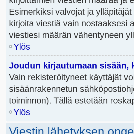
Esimerkiksi valvojat ja ylläpitäjä
kirjoita viestiä vain nostaakses
viestiesi määrän vähentyneen yl
Ylös
Joudun kirjautumaan sisään, k
Vain rekisteröityneet käyttäjät v
sisäänrakennetun sähköpostiohjel
toiminnon). Tällä estetään roskap
Ylös
Viestin lähetyksen ong