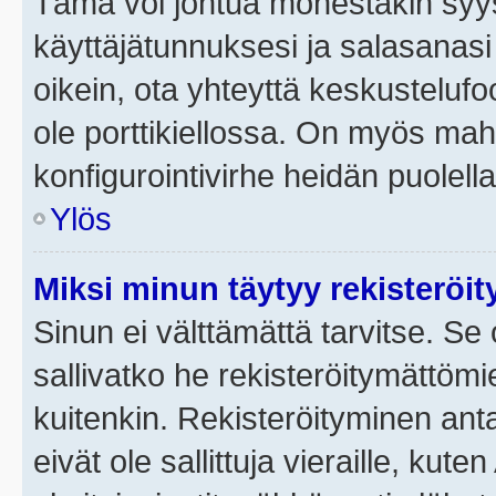
Tämä voi johtua monestakin syyst
käyttäjätunnuksesi ja salasanasi 
oikein, ota yhteyttä keskustelufo
ole porttikiellossa. On myös mahdo
konfigurointivirhe heidän puolella
Ylös
Miksi minun täytyy rekisteröit
Sinun ei välttämättä tarvitse. Se 
sallivatko he rekisteröitymättömi
kuitenkin. Rekisteröityminen anta
eivät ole sallittuja vieraille, ku