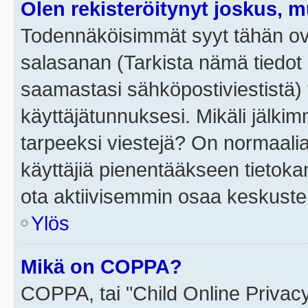
Olen rekisteröitynyt joskus, 
Todennäköisimmät syyt tähän ova
salasanan (Tarkista nämä tiedot
saamastasi sähköpostiviestistä) t
käyttäjätunnuksesi. Mikäli jälkim
tarpeeksi viestejä? On normaalia, 
käyttäjiä pienentääkseen tietoka
ota aktiivisemmin osaa keskustel
Ylös
Mikä on COPPA?
COPPA, tai "Child Online Privac