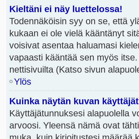
Kieltäni ei näy luettelossa!
Todennäköisin syy on se, että yläp
kukaan ei ole vielä kääntänyt sitä 
voisivat asentaa haluamasi kiele
vapaasti kääntää sen myös itse.
nettisivuilta (Katso sivun alapuole
Ylös
Kuinka näytän kuvan käyttäjä
Käyttäjätunnuksesi alapuolella vo
arvoosi. Yleensä nämä ovat tähtiä 
muka, kuin kirjoitustesi määrää 