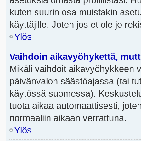
kuten suurin osa muistakin asetuks
käyttäjille. Joten jos et ole jo rek
Ylös
Vaihdoin aikavyöhykettä, mutta 
Mikäli vaihdoit aikavyöhykkeen 
päivänvalon säästöajassa (tai tut
käytössä suomessa). Keskusteluf
tuota aikaa automaattisesti, joten
normaaliin aikaan verrattuna.
Ylös