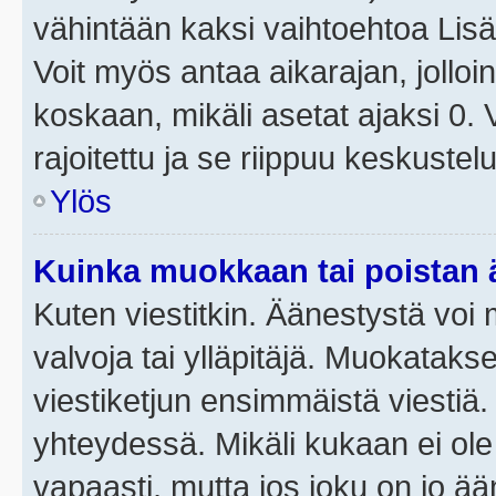
vähintään kaksi vaihtoehtoa Lisää
Voit myös antaa aikarajan, jolloi
koskaan, mikäli asetat ajaksi 0.
rajoitettu ja se riippuu keskustel
Ylös
Kuinka muokkaan tai poistan
Kuten viestitkin. Äänestystä voi
valvoja tai ylläpitäjä. Muokatak
viestiketjun ensimmäistä viestiä
yhteydessä. Mikäli kukaan ei ol
vapaasti, mutta jos joku on jo ä