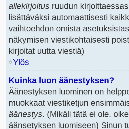
allekirjoitus
ruudun kirjoittaessasi
lisättäväksi automaattisesti kaikk
vaihtoehdon omista asetuksistasi.
näkymisen viestikohtaisesti poist
kirjoitat uutta viestiä)
Ylös
Kuinka luon äänestyksen?
Äänestyksen luominen on helppoa.
muokkaat viestiketjun ensimmäis
äänestys
. (Mikäli tätä ei ole. oik
äänsetyksen luomiseen) Sinun tu