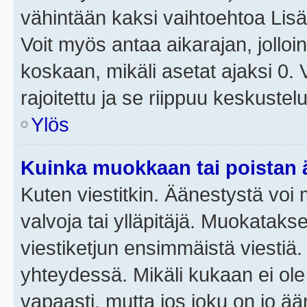
vähintään kaksi vaihtoehtoa Lisää
Voit myös antaa aikarajan, jolloi
koskaan, mikäli asetat ajaksi 0.
rajoitettu ja se riippuu keskustel
Ylös
Kuinka muokkaan tai poistan
Kuten viestitkin. Äänestystä voi
valvoja tai ylläpitäjä. Muokatak
viestiketjun ensimmäistä viestiä
yhteydessä. Mikäli kukaan ei ol
vapaasti, mutta jos joku on jo ä