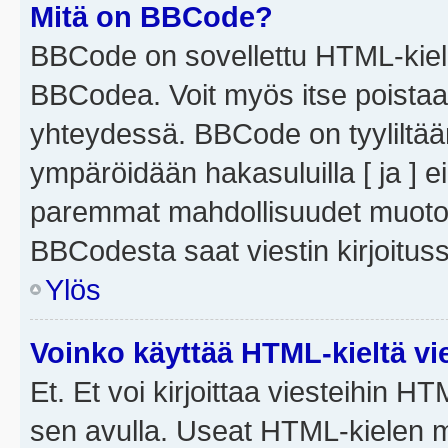
Mitä on BBCode?
BBCode on sovellettu HTML-kieles
BBCodea. Voit myös itse poistaa
yhteydessä. BBCode on tyyliltään
ympäröidään hakasuluilla [ ja ] e
paremmat mahdollisuudet muotoill
BBCodesta saat viestin kirjoituss
Ylös
Voinko käyttää HTML-kieltä vi
Et. Et voi kirjoittaa viesteihin H
sen avulla. Useat HTML-kielen m