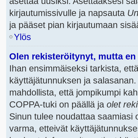
asettaa uusiksi. Asettaaksesi s
kirjautumissivulle ja napsauta
Un
ja pääset pian kirjautumaan sisä
Ylös
Olen rekisteröitynyt, mutta en 
Ihan ensimmäiseksi tarkista, että
käyttäjätunnuksen ja salasanan.
mahdollista, että jompikumpi kah
COPPA-tuki on päällä ja
olet rek
Sinun tulee noudattaa saamiasi oh
varma, etteivät käyttäjätunnukse