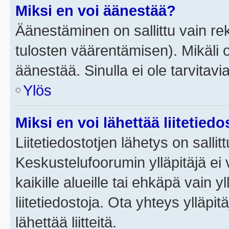
Miksi en voi äänestää?
Äänestäminen on sallittu vain rek
tulosten väärentämisen). Mikäli ol
äänestää. Sinulla ei ole tarvitavi
Ylös
Miksi en voi lähettää liitetied
Liitetiedostotjen lähetys on sallit
Keskustelufoorumin ylläpitäjä ei v
kaikille alueille tai ehkäpä vain 
liitetiedostoja. Ota yhteys ylläpit
lähettää liitteitä.