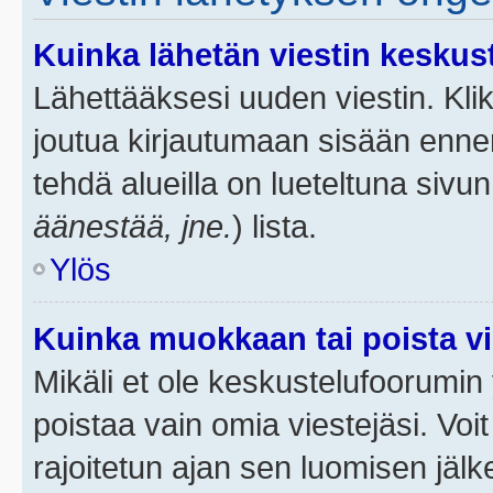
Kuinka lähetän viestin keskus
Lähettääksesi uuden viestin. Kl
joutua kirjautumaan sisään ennen 
tehdä alueilla on lueteltuna sivun
äänestää, jne.
) lista.
Ylös
Kuinka muokkaan tai poista vi
Mikäli et ole keskustelufoorumin y
poistaa vain omia viestejäsi. Voi
rajoitetun ajan sen luomisen jäl