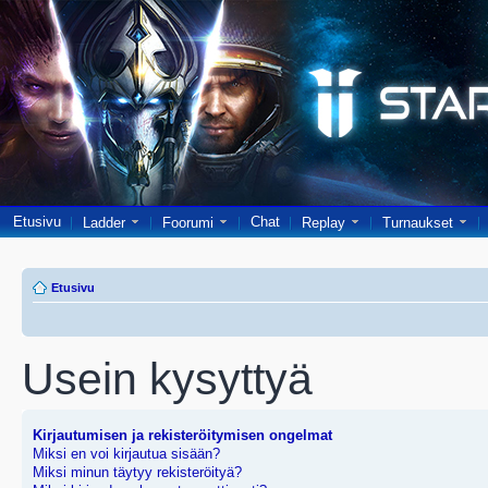
Etusivu
Chat
Ladder
Foorumi
Replay
Turnaukset
Etusivu
Usein kysyttyä
Kirjautumisen ja rekisteröitymisen ongelmat
Miksi en voi kirjautua sisään?
Miksi minun täytyy rekisteröityä?