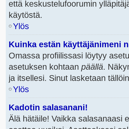
että keskustelufoorumin ylläpitä
käytöstä.
Ylös
Kuinka estän käyttäjänimeni n
Omassa profiilissasi löytyy aset
asetuksen kohtaan
päällä
. Näkym
ja itsellesi. Sinut lasketaan tällö
Ylös
Kadotin salasanani!
Älä hätäile! Vaikka salasanaasi 