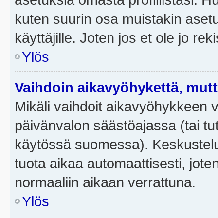
kuten suurin osa muistakin asetuks
käyttäjille. Joten jos et ole jo rek
Ylös
Vaihdoin aikavyöhykettä, mutta 
Mikäli vaihdoit aikavyöhykkeen 
päivänvalon säästöajassa (tai tut
käytössä suomessa). Keskusteluf
tuota aikaa automaattisesti, joten
normaaliin aikaan verrattuna.
Ylös