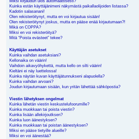
Miksi kirjaudun ulos automaattisesti?
Kuinka estän käyttäjänimeni näkymästä paikallaolijoiden listassa?
Kadotin salasanani!
Olen rekisteröitynyt, mutta en voi kirjautua sisään!
Olen rekisteröitynyt joskus, mutta en pääse enää kirjautumaan?!
Mikä on COPPA?
Miksi en voi rekisteröityä?
Mitä “Poista evästeet” tekee?
Käyttäjän asetukset
Kuinka vaihdan asetuksiani?
Kellonaika on väärin!
Vaihdoin aikavyöhykettä, mutta kello on silti väärin!
Kieltäni ei näy luettelossa!
Kuinka näytän kuvan käyttäjätunnukseni alapuolella?
Kuinka vaihdan arvoani?
Joudun kirjautumaan sisään, kun yritän lähettää sähköpostia?
Viestin lähetyksen ongelmat
Kuinka lähetän viestin keskustelufoorumille?
Kuinka muokkaan tai poista viestin?
Kuinka lisään allekirjoutksen?
Kuinka luon äänestyksen?
Kuinka muokkaan tai poistan äänestyksen?
Miksi en pääse tietyille alueille?
Miksi en voi äänestää?