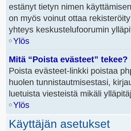
estänyt tietyn nimen käyttämisen
on myös voinut ottaa rekisteröi
yhteys keskustelufoorumin ylläpit
Ylös
Mitä “Poista evästeet” tekee?
Poista evästeet-linkki poistaa p
huolen tunnistautmisestasi, kirja
luetuista viesteistä mikäli ylläpitä
Ylös
Käyttäjän asetukset