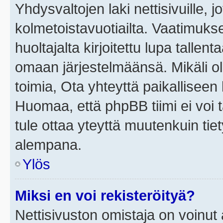
Yhdysvaltojen laki nettisivuille, j
kolmetoistavuotiailta. Vaatimuk
huoltajalta kirjoitettu lupa tallen
omaan järjestelmäänsä. Mikäli o
toimia, Ota yhteyttä paikallisee
Huomaa, että phpBB tiimi ei voi t
tule ottaa yteyttä muutenkuin tiet
alempana.
Ylös
Miksi en voi rekisteröityä?
Nettisivuston omistaja on voinut a