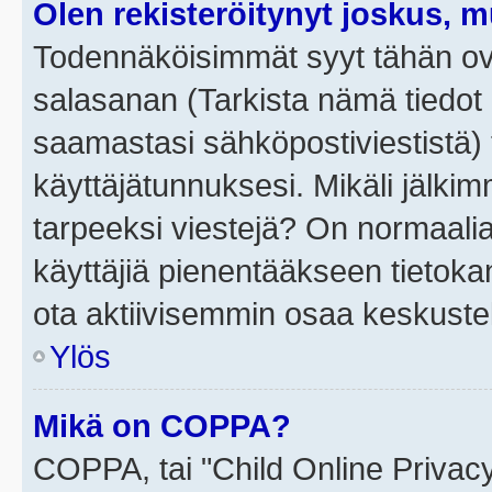
Olen rekisteröitynyt joskus, 
Todennäköisimmät syyt tähän ova
salasanan (Tarkista nämä tiedot
saamastasi sähköpostiviestistä) t
käyttäjätunnuksesi. Mikäli jälkim
tarpeeksi viestejä? On normaalia, 
käyttäjiä pienentääkseen tietoka
ota aktiivisemmin osaa keskustel
Ylös
Mikä on COPPA?
COPPA, tai "Child Online Privac