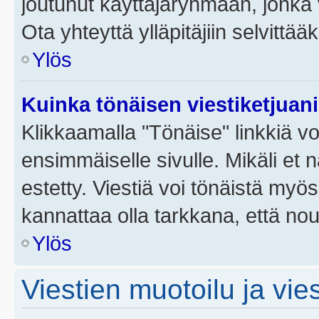
joutunut käyttäjäryhmään, jonka v
Ota yhteyttä ylläpitäjiin selvittää
Ylös
Kuinka tönäisen viestiketjuan
Klikkaamalla "Tönäise" linkkiä voi
ensimmäiselle sivulle. Mikäli et 
estetty. Viestiä voi tönäistä myös
kannattaa olla tarkkana, että no
Ylös
Viestien muotoilu ja vies