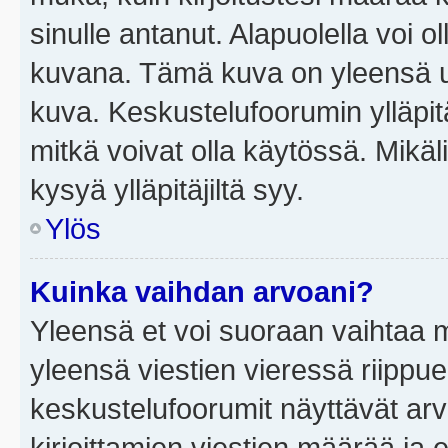
sinulle antanut. Alapuolella voi 
kuvana. Tämä kuva on yleensä un
kuva. Keskustelufoorumin ylläpit
mitkä voivat olla käytössä. Mikäl
kysyä ylläpitäjiltä syy.
Ylös
Kuinka vaihdan arvoani?
Yleensä et voi suoraan vaihtaa 
yleensä viestien vieressä riippu
keskustelufoorumit näyttävät ar
kirjoittamien viestien määrää ja er