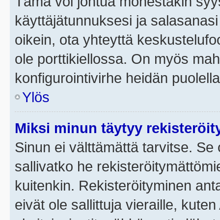
Tämä voi johtua monestakin syyst
käyttäjätunnuksesi ja salasanasi 
oikein, ota yhteyttä keskustelufo
ole porttikiellossa. On myös mahdo
konfigurointivirhe heidän puolella
Ylös
Miksi minun täytyy rekisteröit
Sinun ei välttämättä tarvitse. Se 
sallivatko he rekisteröitymättömi
kuitenkin. Rekisteröityminen anta
eivät ole sallittuja vieraille, ku