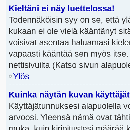
Kieltäni ei näy luettelossa!
Todennäköisin syy on se, että yläp
kukaan ei ole vielä kääntänyt sitä 
voisivat asentaa haluamasi kiele
vapaasti kääntää sen myös itse.
nettisivuilta (Katso sivun alapuole
Ylös
Kuinka näytän kuvan käyttäjä
Käyttäjätunnuksesi alapuolella vo
arvoosi. Yleensä nämä ovat tähtiä 
muka, kuin kirjoitustesi määrää 