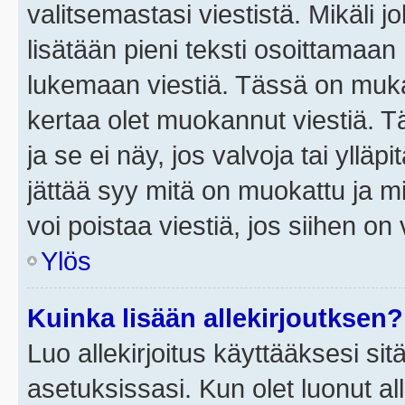
valitsemastasi viestistä. Mikäli jo
lisätään pieni teksti osoittama
lukemaan viestiä. Tässä on mu
kertaa olet muokannut viestiä. Tä
ja se ei näy, jos valvoja tai yllä
jättää syy mitä on muokattu ja mi
voi poistaa viestiä, jos siihen on 
Ylös
Kuinka lisään allekirjoutksen?
Luo allekirjoitus käyttääksesi si
asetuksissasi. Kun olet luonut all