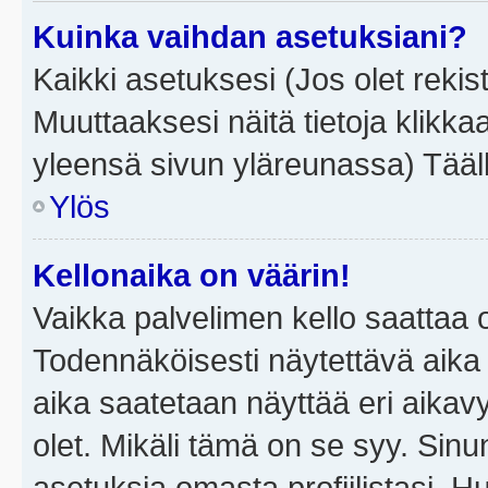
Kuinka vaihdan asetuksiani?
Kaikki asetuksesi (Jos olet rekist
Muuttaaksesi näitä tietoja klikka
yleensä sivun yläreunassa) Tääll
Ylös
Kellonaika on väärin!
Vaikka palvelimen kello saattaa 
Todennäköisesti näytettävä aika
aika saatetaan näyttää eri aika
olet. Mikäli tämä on se syy. Si
asetuksia omasta profiilistasi. 