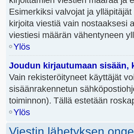
Esimerkiksi valvojat ja ylläpitäjä
kirjoita viestiä vain nostaakses
viestiesi määrän vähentyneen yl
Ylös
Joudun kirjautumaan sisään, k
Vain rekisteröityneet käyttäjät v
sisäänrakennetun sähköpostiohjel
toiminnon). Tällä estetään roskap
Ylös
Viestin lähetyksen ong