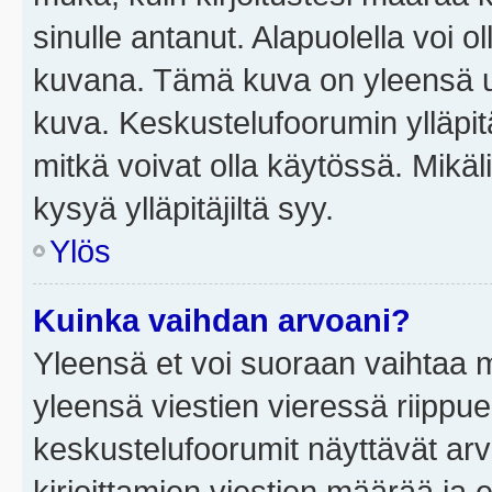
sinulle antanut. Alapuolella voi 
kuvana. Tämä kuva on yleensä un
kuva. Keskustelufoorumin ylläpit
mitkä voivat olla käytössä. Mikäl
kysyä ylläpitäjiltä syy.
Ylös
Kuinka vaihdan arvoani?
Yleensä et voi suoraan vaihtaa 
yleensä viestien vieressä riippu
keskustelufoorumit näyttävät ar
kirjoittamien viestien määrää ja er