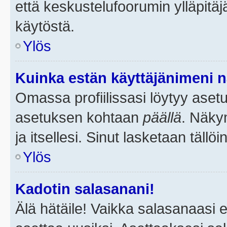
että keskustelufoorumin ylläpitä
käytöstä.
Ylös
Kuinka estän käyttäjänimeni n
Omassa profiilissasi löytyy aset
asetuksen kohtaan
päällä
. Näkym
ja itsellesi. Sinut lasketaan tällö
Ylös
Kadotin salasanani!
Älä hätäile! Vaikka salasanaasi 