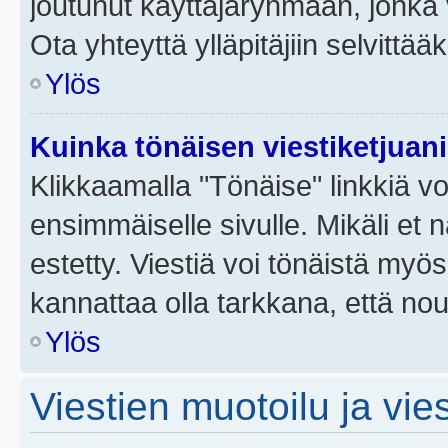
joutunut käyttäjäryhmään, jonka v
Ota yhteyttä ylläpitäjiin selvittää
Ylös
Kuinka tönäisen viestiketjuan
Klikkaamalla "Tönäise" linkkiä voi
ensimmäiselle sivulle. Mikäli et 
estetty. Viestiä voi tönäistä myös
kannattaa olla tarkkana, että no
Ylös
Viestien muotoilu ja vies