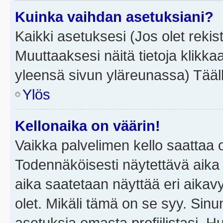
Kuinka vaihdan asetuksiani?
Kaikki asetuksesi (Jos olet rekist
Muuttaaksesi näitä tietoja klikka
yleensä sivun yläreunassa) Tääll
Ylös
Kellonaika on väärin!
Vaikka palvelimen kello saattaa 
Todennäköisesti näytettävä aika
aika saatetaan näyttää eri aika
olet. Mikäli tämä on se syy. Si
asetuksia omasta profiilistasi. 