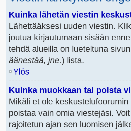
Kuinka lähetän viestin keskus
Lähettääksesi uuden viestin. Kl
joutua kirjautumaan sisään ennen 
tehdä alueilla on lueteltuna sivun
äänestää, jne.
) lista.
Ylös
Kuinka muokkaan tai poista vi
Mikäli et ole keskustelufoorumin y
poistaa vain omia viestejäsi. Voi
rajoitetun ajan sen luomisen jäl