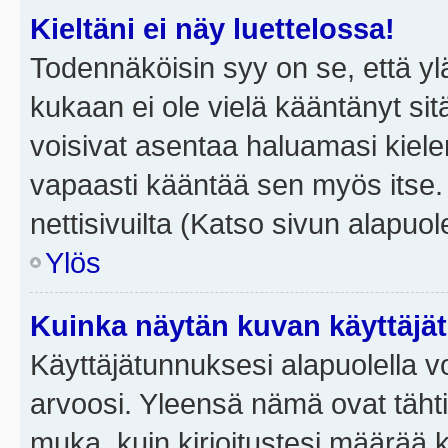
Kieltäni ei näy luettelossa!
Todennäköisin syy on se, että yläp
kukaan ei ole vielä kääntänyt sitä 
voisivat asentaa haluamasi kiele
vapaasti kääntää sen myös itse.
nettisivuilta (Katso sivun alapuole
Ylös
Kuinka näytän kuvan käyttäjä
Käyttäjätunnuksesi alapuolella vo
arvoosi. Yleensä nämä ovat tähtiä 
muka, kuin kirjoitustesi määrää 