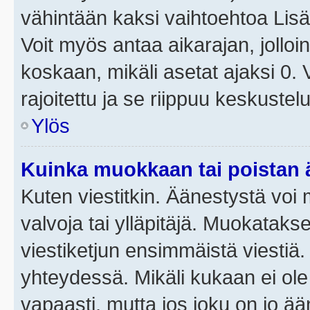
vähintään kaksi vaihtoehtoa Lisää
Voit myös antaa aikarajan, jolloi
koskaan, mikäli asetat ajaksi 0.
rajoitettu ja se riippuu keskustel
Ylös
Kuinka muokkaan tai poistan
Kuten viestitkin. Äänestystä voi
valvoja tai ylläpitäjä. Muokatak
viestiketjun ensimmäistä viestiä
yhteydessä. Mikäli kukaan ei ol
vapaasti, mutta jos joku on jo ä