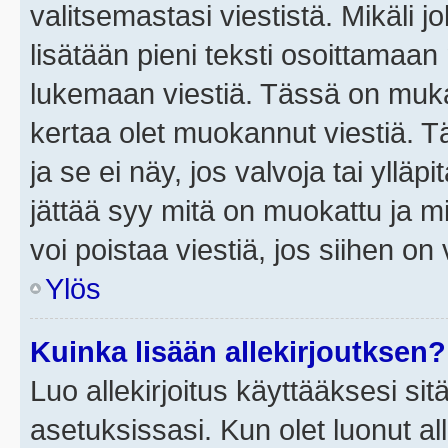
valitsemastasi viestistä. Mikäli jo
lisätään pieni teksti osoittama
lukemaan viestiä. Tässä on mu
kertaa olet muokannut viestiä. Tä
ja se ei näy, jos valvoja tai yllä
jättää syy mitä on muokattu ja mi
voi poistaa viestiä, jos siihen on 
Ylös
Kuinka lisään allekirjoutksen?
Luo allekirjoitus käyttääksesi si
asetuksissasi. Kun olet luonut all