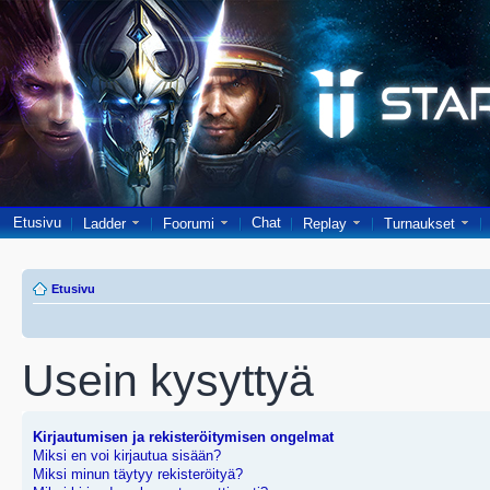
Etusivu
Chat
Ladder
Foorumi
Replay
Turnaukset
Etusivu
Usein kysyttyä
Kirjautumisen ja rekisteröitymisen ongelmat
Miksi en voi kirjautua sisään?
Miksi minun täytyy rekisteröityä?