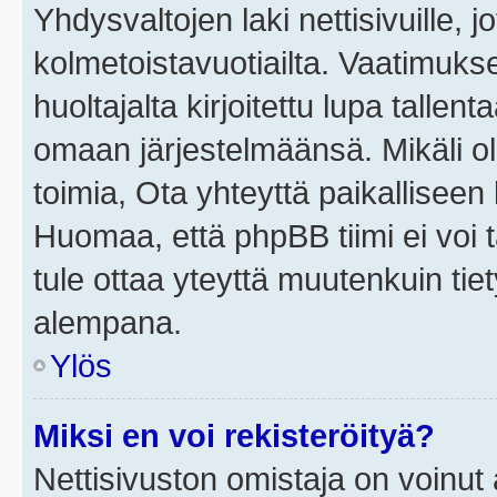
Yhdysvaltojen laki nettisivuille, j
kolmetoistavuotiailta. Vaatimuk
huoltajalta kirjoitettu lupa tallen
omaan järjestelmäänsä. Mikäli o
toimia, Ota yhteyttä paikallisee
Huomaa, että phpBB tiimi ei voi t
tule ottaa yteyttä muutenkuin tiet
alempana.
Ylös
Miksi en voi rekisteröityä?
Nettisivuston omistaja on voinut a