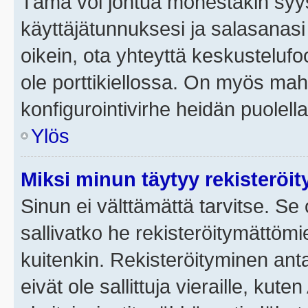
Tämä voi johtua monestakin syyst
käyttäjätunnuksesi ja salasanasi 
oikein, ota yhteyttä keskustelufo
ole porttikiellossa. On myös mahdo
konfigurointivirhe heidän puolella
Ylös
Miksi minun täytyy rekisteröit
Sinun ei välttämättä tarvitse. Se 
sallivatko he rekisteröitymättömi
kuitenkin. Rekisteröityminen anta
eivät ole sallittuja vieraille, ku