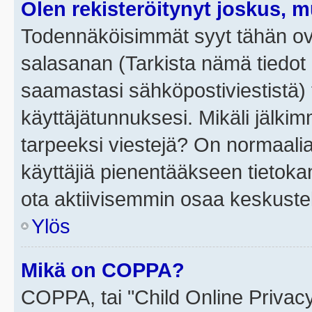
Olen rekisteröitynyt joskus, 
Todennäköisimmät syyt tähän ova
salasanan (Tarkista nämä tiedot
saamastasi sähköpostiviestistä) t
käyttäjätunnuksesi. Mikäli jälkim
tarpeeksi viestejä? On normaalia, 
käyttäjiä pienentääkseen tietoka
ota aktiivisemmin osaa keskustel
Ylös
Mikä on COPPA?
COPPA, tai "Child Online Privac