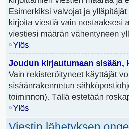
Esimerkiksi valvojat ja ylläpitäjä
kirjoita viestiä vain nostaakses
viestiesi määrän vähentyneen yl
Ylös
Joudun kirjautumaan sisään, k
Vain rekisteröityneet käyttäjät v
sisäänrakennetun sähköpostiohjel
toiminnon). Tällä estetään roskap
Ylös
Viestin lähetyksen ong