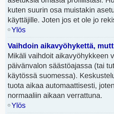
kuten suurin osa muistakin asetuks
käyttäjille. Joten jos et ole jo rek
Ylös
Vaihdoin aikavyöhykettä, mutta 
Mikäli vaihdoit aikavyöhykkeen 
päivänvalon säästöajassa (tai tut
käytössä suomessa). Keskusteluf
tuota aikaa automaattisesti, joten
normaaliin aikaan verrattuna.
Ylös