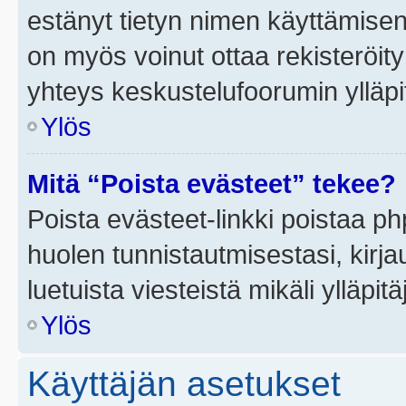
estänyt tietyn nimen käyttämisen
on myös voinut ottaa rekisteröi
yhteys keskustelufoorumin ylläpit
Ylös
Mitä “Poista evästeet” tekee?
Poista evästeet-linkki poistaa p
huolen tunnistautmisestasi, kirja
luetuista viesteistä mikäli ylläpitä
Ylös
Käyttäjän asetukset