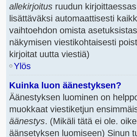
allekirjoitus
ruudun kirjoittaessasi
lisättäväksi automaattisesti kaikk
vaihtoehdon omista asetuksistasi.
näkymisen viestikohtaisesti poist
kirjoitat uutta viestiä)
Ylös
Kuinka luon äänestyksen?
Äänestyksen luominen on helppoa.
muokkaat viestiketjun ensimmäis
äänestys
. (Mikäli tätä ei ole. oik
äänsetyksen luomiseen) Sinun tu