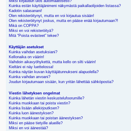
Miksi kirjaudun ulos automaattisesti?
Kuinka estän käyttäjänimeni näkymästä paikallaolijoiden listassa?
Kadotin salasanani!
Olen rekisteröitynyt, mutta en voi kirjautua sisään!
Olen rekisteröitynyt joskus, mutta en pääse enää kirjautumaan?!
Mikä on COPPA?
Miksi en voi rekisteröityä?
Mitä “Poista evästeet” tekee?
Käyttäjän asetukset
Kuinka vaihdan asetuksiani?
Kellonaika on väärin!
Vaihdoin aikavyöhykettä, mutta kello on silti väärin!
Kieltäni ei näy luettelossa!
Kuinka näytän kuvan käyttäjätunnukseni alapuolella?
Kuinka vaihdan arvoani?
Joudun kirjautumaan sisään, kun yritän lähettää sähköpostia?
Viestin lähetyksen ongelmat
Kuinka lähetän viestin keskustelufoorumille?
Kuinka muokkaan tai poista viestin?
Kuinka lisään allekirjoutksen?
Kuinka luon äänestyksen?
Kuinka muokkaan tai poistan äänestyksen?
Miksi en pääse tietyille alueille?
Miksi en voi äänestää?