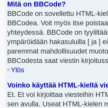
Mitä on BBCode?
BBCode on sovellettu HTML-kieles
BBCodea. Voit myös itse poistaa
yhteydessä. BBCode on tyyliltään
ympäröidään hakasuluilla [ ja ] e
paremmat mahdollisuudet muotoill
BBCodesta saat viestin kirjoituss
Ylös
Voinko käyttää HTML-kieltä vi
Et. Et voi kirjoittaa viesteihin H
sen avulla. Useat HTML-kielen m