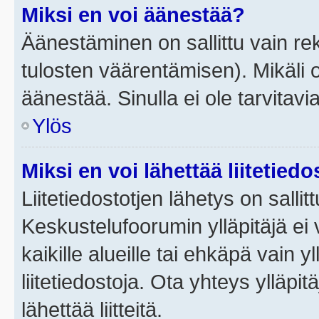
Miksi en voi äänestää?
Äänestäminen on sallittu vain rek
tulosten väärentämisen). Mikäli ol
äänestää. Sinulla ei ole tarvitavi
Ylös
Miksi en voi lähettää liitetied
Liitetiedostotjen lähetys on sallit
Keskustelufoorumin ylläpitäjä ei v
kaikille alueille tai ehkäpä vain 
liitetiedostoja. Ota yhteys ylläpit
lähettää liitteitä.