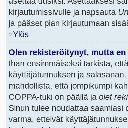
asettaa uusiksi. Asettaaksesi s
kirjautumissivulle ja napsauta
Un
ja pääset pian kirjautumaan sisä
Ylös
Olen rekisteröitynyt, mutta en 
Ihan ensimmäiseksi tarkista, että
käyttäjätunnuksen ja salasanan.
mahdollista, että jompikumpi kah
COPPA-tuki on päällä ja
olet rek
Sinun tulee noudattaa saamiasi oh
varma, etteivät käyttäjätunnukse