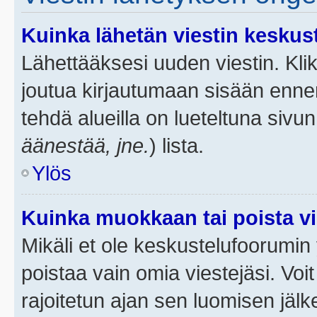
Kuinka lähetän viestin keskus
Lähettääksesi uuden viestin. Kl
joutua kirjautumaan sisään ennen 
tehdä alueilla on lueteltuna sivun
äänestää, jne.
) lista.
Ylös
Kuinka muokkaan tai poista vi
Mikäli et ole keskustelufoorumin y
poistaa vain omia viestejäsi. Voi
rajoitetun ajan sen luomisen jäl