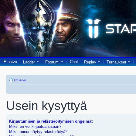
Etusivu
Chat
Ladder
Foorumi
Replay
Turnaukset
Etusivu
Usein kysyttyä
Kirjautumisen ja rekisteröitymisen ongelmat
Miksi en voi kirjautua sisään?
Miksi minun täytyy rekisteröityä?