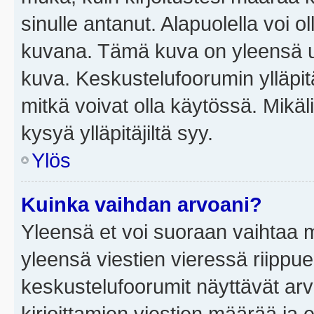
sinulle antanut. Alapuolella voi 
kuvana. Tämä kuva on yleensä un
kuva. Keskustelufoorumin ylläpit
mitkä voivat olla käytössä. Mikäl
kysyä ylläpitäjiltä syy.
Ylös
Kuinka vaihdan arvoani?
Yleensä et voi suoraan vaihtaa 
yleensä viestien vieressä riippu
keskustelufoorumit näyttävät ar
kirjoittamien viestien määrää ja er