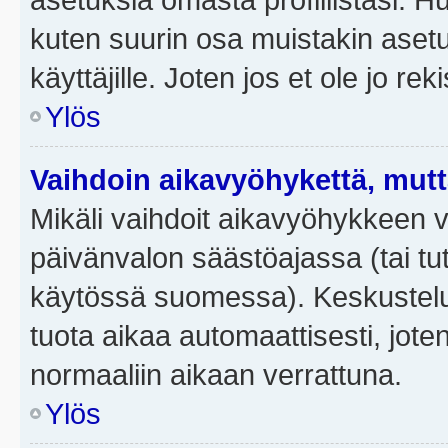
kuten suurin osa muistakin asetuks
käyttäjille. Joten jos et ole jo rek
Ylös
Vaihdoin aikavyöhykettä, mutta 
Mikäli vaihdoit aikavyöhykkeen 
päivänvalon säästöajassa (tai tut
käytössä suomessa). Keskusteluf
tuota aikaa automaattisesti, joten
normaaliin aikaan verrattuna.
Ylös