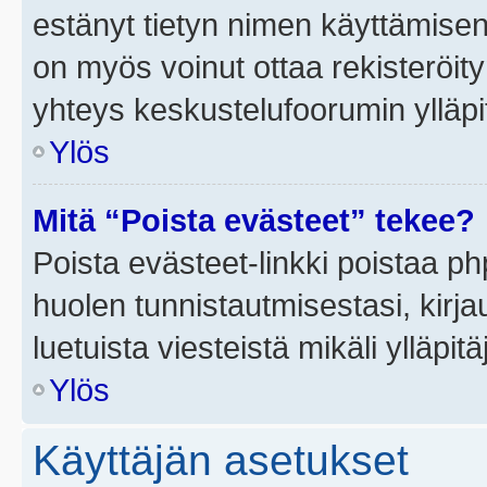
estänyt tietyn nimen käyttämisen
on myös voinut ottaa rekisteröi
yhteys keskustelufoorumin ylläpit
Ylös
Mitä “Poista evästeet” tekee?
Poista evästeet-linkki poistaa p
huolen tunnistautmisestasi, kirja
luetuista viesteistä mikäli ylläpitä
Ylös
Käyttäjän asetukset