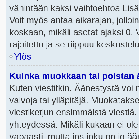
vähintään kaksi vaihtoehtoa Lisää
Voit myös antaa aikarajan, jolloi
koskaan, mikäli asetat ajaksi 0.
rajoitettu ja se riippuu keskustel
Ylös
Kuinka muokkaan tai poistan
Kuten viestitkin. Äänestystä voi
valvoja tai ylläpitäjä. Muokatak
viestiketjun ensimmäistä viestiä
yhteydessä. Mikäli kukaan ei ol
vapaasti, mutta jos joku on jo ä