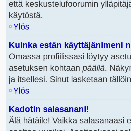
että keskustelufoorumin ylläpitä
käytöstä.
Ylös
Kuinka estän käyttäjänimeni n
Omassa profiilissasi löytyy aset
asetuksen kohtaan
päällä
. Näkym
ja itsellesi. Sinut lasketaan tällö
Ylös
Kadotin salasanani!
Älä hätäile! Vaikka salasanaasi 