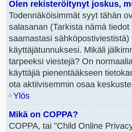
Olen rekisteröitynyt joskus, 
Todennäköisimmät syyt tähän ova
salasanan (Tarkista nämä tiedot
saamastasi sähköpostiviestistä) t
käyttäjätunnuksesi. Mikäli jälkim
tarpeeksi viestejä? On normaalia, 
käyttäjiä pienentääkseen tietoka
ota aktiivisemmin osaa keskustel
Ylös
Mikä on COPPA?
COPPA, tai "Child Online Privac