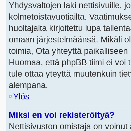
Yhdysvaltojen laki nettisivuille, j
kolmetoistavuotiailta. Vaatimuk
huoltajalta kirjoitettu lupa tallen
omaan järjestelmäänsä. Mikäli o
toimia, Ota yhteyttä paikallisee
Huomaa, että phpBB tiimi ei voi t
tule ottaa yteyttä muutenkuin tiet
alempana.
Ylös
Miksi en voi rekisteröityä?
Nettisivuston omistaja on voinut a