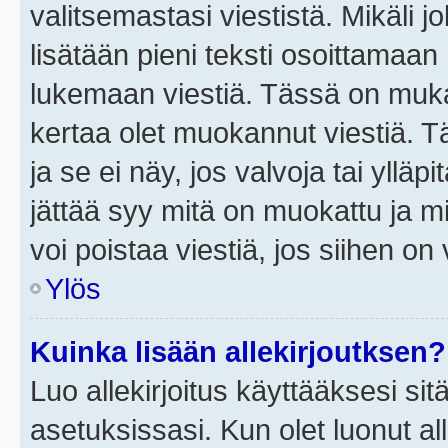
valitsemastasi viestistä. Mikäli jo
lisätään pieni teksti osoittama
lukemaan viestiä. Tässä on mu
kertaa olet muokannut viestiä. Tä
ja se ei näy, jos valvoja tai yllä
jättää syy mitä on muokattu ja mi
voi poistaa viestiä, jos siihen on 
Ylös
Kuinka lisään allekirjoutksen?
Luo allekirjoitus käyttääksesi si
asetuksissasi. Kun olet luonut all