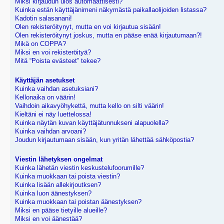
Miksi kirjaudun ulos automaattisesti?
Kuinka estän käyttäjänimeni näkymästä paikallaolijoiden listassa?
Kadotin salasanani!
Olen rekisteröitynyt, mutta en voi kirjautua sisään!
Olen rekisteröitynyt joskus, mutta en pääse enää kirjautumaan?!
Mikä on COPPA?
Miksi en voi rekisteröityä?
Mitä “Poista evästeet” tekee?
Käyttäjän asetukset
Kuinka vaihdan asetuksiani?
Kellonaika on väärin!
Vaihdoin aikavyöhykettä, mutta kello on silti väärin!
Kieltäni ei näy luettelossa!
Kuinka näytän kuvan käyttäjätunnukseni alapuolella?
Kuinka vaihdan arvoani?
Joudun kirjautumaan sisään, kun yritän lähettää sähköpostia?
Viestin lähetyksen ongelmat
Kuinka lähetän viestin keskustelufoorumille?
Kuinka muokkaan tai poista viestin?
Kuinka lisään allekirjoutksen?
Kuinka luon äänestyksen?
Kuinka muokkaan tai poistan äänestyksen?
Miksi en pääse tietyille alueille?
Miksi en voi äänestää?