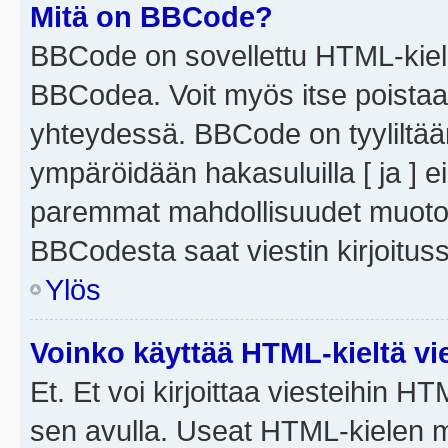
Mitä on BBCode?
BBCode on sovellettu HTML-kieles
BBCodea. Voit myös itse poistaa
yhteydessä. BBCode on tyyliltään
ympäröidään hakasuluilla [ ja ] e
paremmat mahdollisuudet muotoill
BBCodesta saat viestin kirjoituss
Ylös
Voinko käyttää HTML-kieltä vi
Et. Et voi kirjoittaa viesteihin H
sen avulla. Useat HTML-kielen m