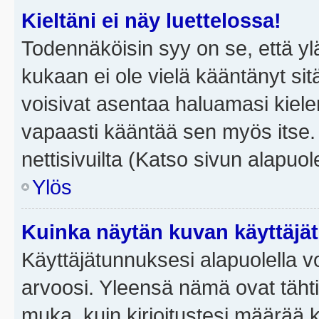
Kieltäni ei näy luettelossa!
Todennäköisin syy on se, että yläp
kukaan ei ole vielä kääntänyt sitä 
voisivat asentaa haluamasi kiele
vapaasti kääntää sen myös itse.
nettisivuilta (Katso sivun alapuole
Ylös
Kuinka näytän kuvan käyttäjä
Käyttäjätunnuksesi alapuolella vo
arvoosi. Yleensä nämä ovat tähtiä 
muka, kuin kirjoitustesi määrää 