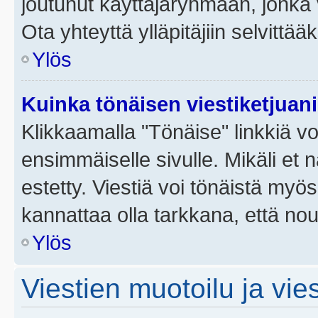
joutunut käyttäjäryhmään, jonka v
Ota yhteyttä ylläpitäjiin selvittää
Ylös
Kuinka tönäisen viestiketjuan
Klikkaamalla "Tönäise" linkkiä voi
ensimmäiselle sivulle. Mikäli et 
estetty. Viestiä voi tönäistä myös
kannattaa olla tarkkana, että no
Ylös
Viestien muotoilu ja vies