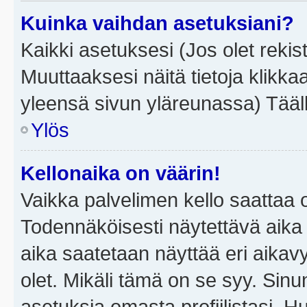
Kuinka vaihdan asetuksiani?
Kaikki asetuksesi (Jos olet rekist
Muuttaaksesi näitä tietoja klikka
yleensä sivun yläreunassa) Tääll
Ylös
Kellonaika on väärin!
Vaikka palvelimen kello saattaa 
Todennäköisesti näytettävä aika
aika saatetaan näyttää eri aika
olet. Mikäli tämä on se syy. Si
asetuksia omasta profiilistasi. 