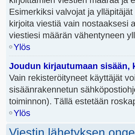
Esimerkiksi valvojat ja ylläpitäjä
kirjoita viestiä vain nostaakses
viestiesi määrän vähentyneen yl
Ylös
Joudun kirjautumaan sisään, k
Vain rekisteröityneet käyttäjät v
sisäänrakennetun sähköpostiohjel
toiminnon). Tällä estetään roskap
Ylös
Viestin lähetyksen ong