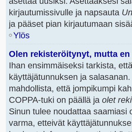
asettaa uusiksi. Asettaaksesi s
kirjautumissivulle ja napsauta
Un
ja pääset pian kirjautumaan sisä
Ylös
Olen rekisteröitynyt, mutta en 
Ihan ensimmäiseksi tarkista, että
käyttäjätunnuksen ja salasanan.
mahdollista, että jompikumpi kah
COPPA-tuki on päällä ja
olet rek
Sinun tulee noudattaa saamiasi oh
varma, etteivät käyttäjätunnukse