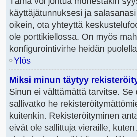
Tämä voi johtua monestakin syyst
käyttäjätunnuksesi ja salasanasi 
oikein, ota yhteyttä keskustelufo
ole porttikiellossa. On myös mahdo
konfigurointivirhe heidän puolella
Ylös
Miksi minun täytyy rekisteröit
Sinun ei välttämättä tarvitse. Se 
sallivatko he rekisteröitymättömi
kuitenkin. Rekisteröityminen anta
eivät ole sallittuja vieraille, ku