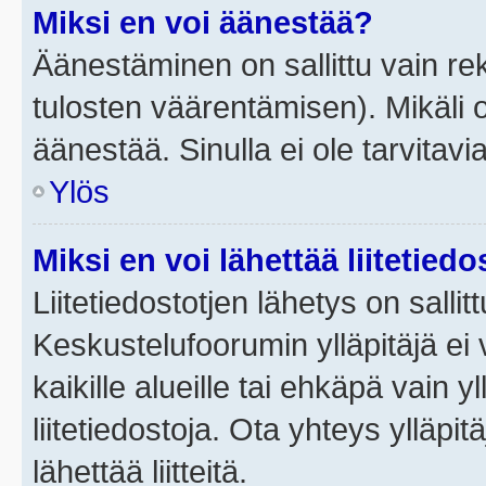
Miksi en voi äänestää?
Äänestäminen on sallittu vain rek
tulosten väärentämisen). Mikäli ol
äänestää. Sinulla ei ole tarvitavi
Ylös
Miksi en voi lähettää liitetied
Liitetiedostotjen lähetys on sallit
Keskustelufoorumin ylläpitäjä ei v
kaikille alueille tai ehkäpä vain 
liitetiedostoja. Ota yhteys ylläpit
lähettää liitteitä.