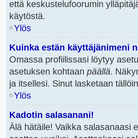
että keskustelufoorumin ylläpitä
käytöstä.
Ylös
Kuinka estän käyttäjänimeni n
Omassa profiilissasi löytyy aset
asetuksen kohtaan
päällä
. Näkym
ja itsellesi. Sinut lasketaan tällö
Ylös
Kadotin salasanani!
Älä hätäile! Vaikka salasanaasi 