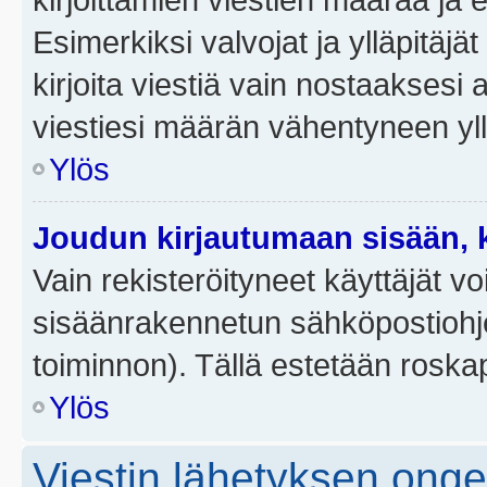
Esimerkiksi valvojat ja ylläpitäjä
kirjoita viestiä vain nostaakses
viestiesi määrän vähentyneen yl
Ylös
Joudun kirjautumaan sisään, k
Vain rekisteröityneet käyttäjät v
sisäänrakennetun sähköpostiohjel
toiminnon). Tällä estetään roskap
Ylös
Viestin lähetyksen ong