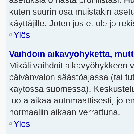
kuten suurin osa muistakin asetuks
käyttäjille. Joten jos et ole jo rek
Ylös
Vaihdoin aikavyöhykettä, mutta 
Mikäli vaihdoit aikavyöhykkeen 
päivänvalon säästöajassa (tai tut
käytössä suomessa). Keskusteluf
tuota aikaa automaattisesti, joten
normaaliin aikaan verrattuna.
Ylös