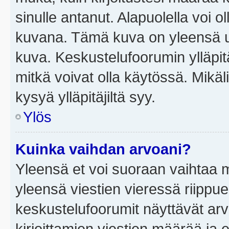
sinulle antanut. Alapuolella voi 
kuvana. Tämä kuva on yleensä un
kuva. Keskustelufoorumin ylläpit
mitkä voivat olla käytössä. Mikäl
kysyä ylläpitäjiltä syy.
Ylös
Kuinka vaihdan arvoani?
Yleensä et voi suoraan vaihtaa 
yleensä viestien vieressä riippu
keskustelufoorumit näyttävät ar
kirjoittamien viestien määrää ja er