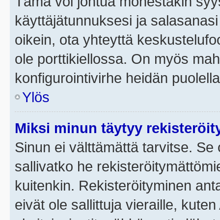
Tämä voi johtua monestakin syyst
käyttäjätunnuksesi ja salasanasi 
oikein, ota yhteyttä keskustelufo
ole porttikiellossa. On myös mahdo
konfigurointivirhe heidän puolella
Ylös
Miksi minun täytyy rekisteröit
Sinun ei välttämättä tarvitse. Se 
sallivatko he rekisteröitymättömi
kuitenkin. Rekisteröityminen anta
eivät ole sallittuja vieraille, ku