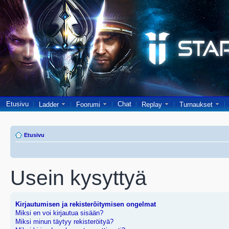
Etusivu
Chat
Ladder
Foorumi
Replay
Turnaukset
Etusivu
Usein kysyttyä
Kirjautumisen ja rekisteröitymisen ongelmat
Miksi en voi kirjautua sisään?
Miksi minun täytyy rekisteröityä?