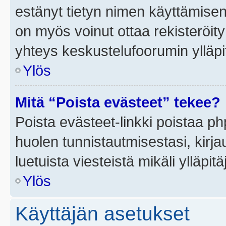
estänyt tietyn nimen käyttämisen
on myös voinut ottaa rekisteröi
yhteys keskustelufoorumin ylläpit
Ylös
Mitä “Poista evästeet” tekee?
Poista evästeet-linkki poistaa p
huolen tunnistautmisestasi, kirja
luetuista viesteistä mikäli ylläpitä
Ylös
Käyttäjän asetukset