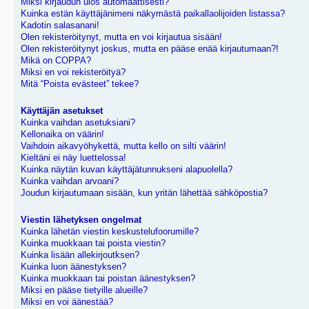
Miksi kirjaudun ulos automaattisesti?
Kuinka estän käyttäjänimeni näkymästä paikallaolijoiden listassa?
Kadotin salasanani!
Olen rekisteröitynyt, mutta en voi kirjautua sisään!
Olen rekisteröitynyt joskus, mutta en pääse enää kirjautumaan?!
Mikä on COPPA?
Miksi en voi rekisteröityä?
Mitä “Poista evästeet” tekee?
Käyttäjän asetukset
Kuinka vaihdan asetuksiani?
Kellonaika on väärin!
Vaihdoin aikavyöhykettä, mutta kello on silti väärin!
Kieltäni ei näy luettelossa!
Kuinka näytän kuvan käyttäjätunnukseni alapuolella?
Kuinka vaihdan arvoani?
Joudun kirjautumaan sisään, kun yritän lähettää sähköpostia?
Viestin lähetyksen ongelmat
Kuinka lähetän viestin keskustelufoorumille?
Kuinka muokkaan tai poista viestin?
Kuinka lisään allekirjoutksen?
Kuinka luon äänestyksen?
Kuinka muokkaan tai poistan äänestyksen?
Miksi en pääse tietyille alueille?
Miksi en voi äänestää?