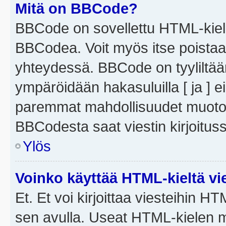
Mitä on BBCode?
BBCode on sovellettu HTML-kieles
BBCodea. Voit myös itse poistaa
yhteydessä. BBCode on tyyliltään
ympäröidään hakasuluilla [ ja ] e
paremmat mahdollisuudet muotoill
BBCodesta saat viestin kirjoituss
Ylös
Voinko käyttää HTML-kieltä vi
Et. Et voi kirjoittaa viesteihin H
sen avulla. Useat HTML-kielen m