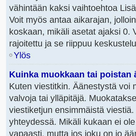
vähintään kaksi vaihtoehtoa Lisää
Voit myös antaa aikarajan, jolloi
koskaan, mikäli asetat ajaksi 0.
rajoitettu ja se riippuu keskustel
Ylös
Kuinka muokkaan tai poistan
Kuten viestitkin. Äänestystä voi
valvoja tai ylläpitäjä. Muokatak
viestiketjun ensimmäistä viestiä
yhteydessä. Mikäli kukaan ei ol
vapaasti, mutta jos joku on jo ä