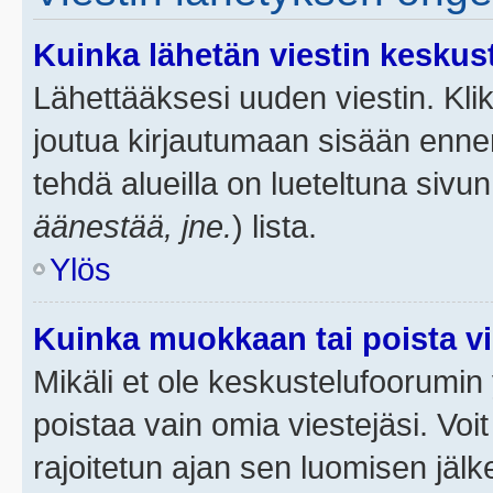
Kuinka lähetän viestin keskus
Lähettääksesi uuden viestin. Kl
joutua kirjautumaan sisään ennen 
tehdä alueilla on lueteltuna sivun
äänestää, jne.
) lista.
Ylös
Kuinka muokkaan tai poista vi
Mikäli et ole keskustelufoorumin y
poistaa vain omia viestejäsi. Voi
rajoitetun ajan sen luomisen jäl