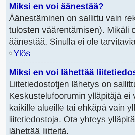
Miksi en voi äänestää?
Äänestäminen on sallittu vain rek
tulosten väärentämisen). Mikäli ol
äänestää. Sinulla ei ole tarvitavi
Ylös
Miksi en voi lähettää liitetied
Liitetiedostotjen lähetys on sallit
Keskustelufoorumin ylläpitäjä ei v
kaikille alueille tai ehkäpä vain 
liitetiedostoja. Ota yhteys ylläpit
lähettää liitteitä.