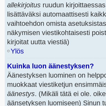
allekirjoitus
ruudun kirjoittaessasi
lisättäväksi automaattisesti kaikk
vaihtoehdon omista asetuksistasi.
näkymisen viestikohtaisesti poist
kirjoitat uutta viestiä)
Ylös
Kuinka luon äänestyksen?
Äänestyksen luominen on helppoa.
muokkaat viestiketjun ensimmäis
äänestys
. (Mikäli tätä ei ole. oik
äänsetyksen luomiseen) Sinun tu