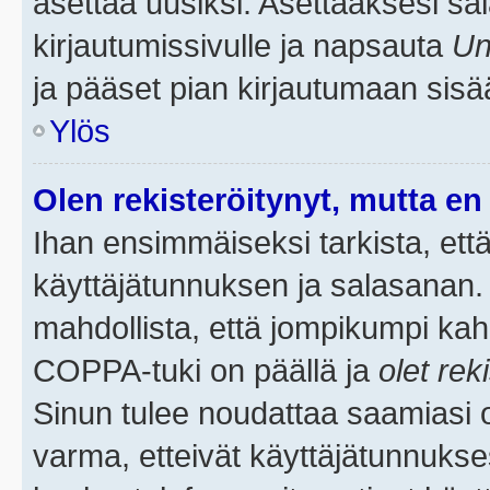
asettaa uusiksi. Asettaaksesi s
kirjautumissivulle ja napsauta
Un
ja pääset pian kirjautumaan sisä
Ylös
Olen rekisteröitynyt, mutta en 
Ihan ensimmäiseksi tarkista, että
käyttäjätunnuksen ja salasanan.
mahdollista, että jompikumpi kah
COPPA-tuki on päällä ja
olet rek
Sinun tulee noudattaa saamiasi oh
varma, etteivät käyttäjätunnukse