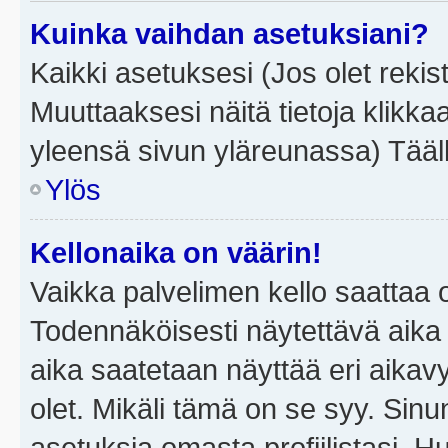
Kuinka vaihdan asetuksiani?
Kaikki asetuksesi (Jos olet rekist
Muuttaaksesi näitä tietoja klikka
yleensä sivun yläreunassa) Tääll
Ylös
Kellonaika on väärin!
Vaikka palvelimen kello saattaa 
Todennäköisesti näytettävä aika
aika saatetaan näyttää eri aika
olet. Mikäli tämä on se syy. Si
asetuksia omasta profiilistasi. 