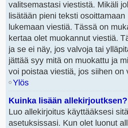
valitsemastasi viestistä. Mikäli jo
lisätään pieni teksti osoittama
lukemaan viestiä. Tässä on mu
kertaa olet muokannut viestiä. Tä
ja se ei näy, jos valvoja tai yllä
jättää syy mitä on muokattu ja mi
voi poistaa viestiä, jos siihen on 
Ylös
Kuinka lisään allekirjoutksen?
Luo allekirjoitus käyttääksesi si
asetuksissasi. Kun olet luonut all