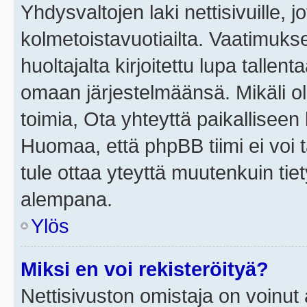
Yhdysvaltojen laki nettisivuille, j
kolmetoistavuotiailta. Vaatimuk
huoltajalta kirjoitettu lupa tallen
omaan järjestelmäänsä. Mikäli o
toimia, Ota yhteyttä paikallisee
Huomaa, että phpBB tiimi ei voi t
tule ottaa yteyttä muutenkuin tiet
alempana.
Ylös
Miksi en voi rekisteröityä?
Nettisivuston omistaja on voinut a