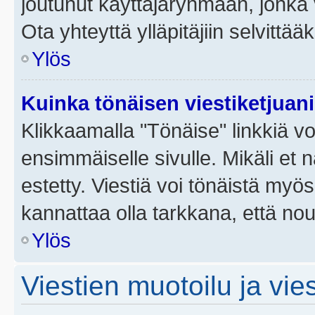
joutunut käyttäjäryhmään, jonka v
Ota yhteyttä ylläpitäjiin selvittää
Ylös
Kuinka tönäisen viestiketjuan
Klikkaamalla "Tönäise" linkkiä voi
ensimmäiselle sivulle. Mikäli et 
estetty. Viestiä voi tönäistä myös
kannattaa olla tarkkana, että no
Ylös
Viestien muotoilu ja vies