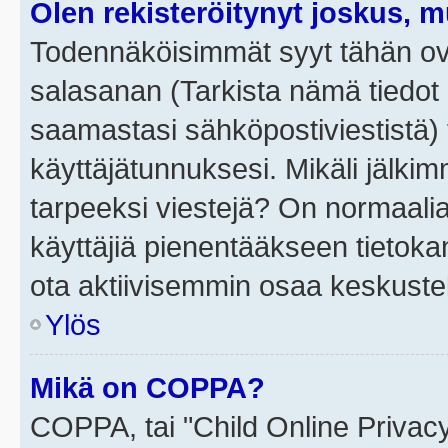
Olen rekisteröitynyt joskus, 
Todennäköisimmät syyt tähän ova
salasanan (Tarkista nämä tiedot
saamastasi sähköpostiviestistä) t
käyttäjätunnuksesi. Mikäli jälkim
tarpeeksi viestejä? On normaalia, 
käyttäjiä pienentääkseen tietoka
ota aktiivisemmin osaa keskustel
Ylös
Mikä on COPPA?
COPPA, tai "Child Online Privac