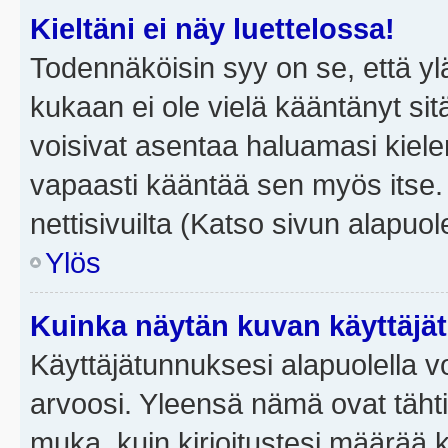
Kieltäni ei näy luettelossa!
Todennäköisin syy on se, että yläp
kukaan ei ole vielä kääntänyt sitä 
voisivat asentaa haluamasi kiele
vapaasti kääntää sen myös itse.
nettisivuilta (Katso sivun alapuole
Ylös
Kuinka näytän kuvan käyttäjä
Käyttäjätunnuksesi alapuolella vo
arvoosi. Yleensä nämä ovat tähtiä 
muka, kuin kirjoitustesi määrää 