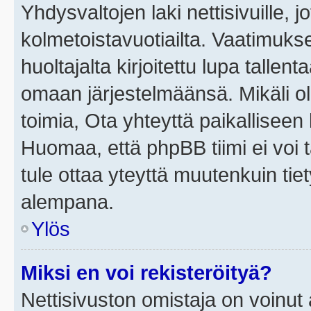
Yhdysvaltojen laki nettisivuille, j
kolmetoistavuotiailta. Vaatimuk
huoltajalta kirjoitettu lupa tallen
omaan järjestelmäänsä. Mikäli o
toimia, Ota yhteyttä paikallisee
Huomaa, että phpBB tiimi ei voi t
tule ottaa yteyttä muutenkuin tiet
alempana.
Ylös
Miksi en voi rekisteröityä?
Nettisivuston omistaja on voinut a