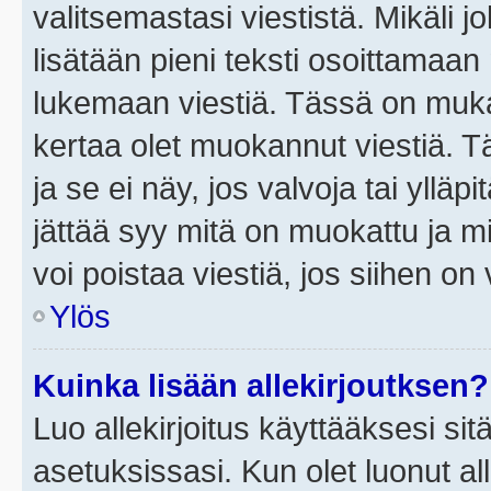
valitsemastasi viestistä. Mikäli jo
lisätään pieni teksti osoittama
lukemaan viestiä. Tässä on mu
kertaa olet muokannut viestiä. Tä
ja se ei näy, jos valvoja tai yllä
jättää syy mitä on muokattu ja mi
voi poistaa viestiä, jos siihen on 
Ylös
Kuinka lisään allekirjoutksen?
Luo allekirjoitus käyttääksesi si
asetuksissasi. Kun olet luonut all