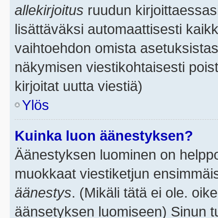
allekirjoitus
ruudun kirjoittaessasi
lisättäväksi automaattisesti kaikk
vaihtoehdon omista asetuksistasi.
näkymisen viestikohtaisesti poist
kirjoitat uutta viestiä)
Ylös
Kuinka luon äänestyksen?
Äänestyksen luominen on helppoa.
muokkaat viestiketjun ensimmäis
äänestys
. (Mikäli tätä ei ole. oik
äänsetyksen luomiseen) Sinun tu