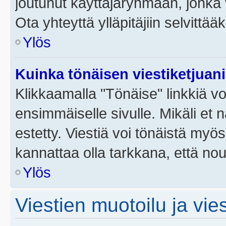
joutunut käyttäjäryhmään, jonka v
Ota yhteyttä ylläpitäjiin selvittää
Ylös
Kuinka tönäisen viestiketjuan
Klikkaamalla "Tönäise" linkkiä voi
ensimmäiselle sivulle. Mikäli et 
estetty. Viestiä voi tönäistä myös
kannattaa olla tarkkana, että no
Ylös
Viestien muotoilu ja vies