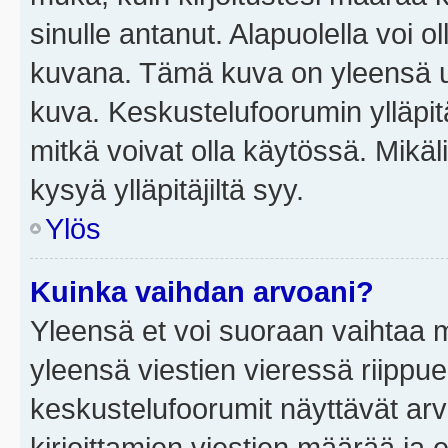
sinulle antanut. Alapuolella voi 
kuvana. Tämä kuva on yleensä un
kuva. Keskustelufoorumin ylläpit
mitkä voivat olla käytössä. Mikäl
kysyä ylläpitäjiltä syy.
Ylös
Kuinka vaihdan arvoani?
Yleensä et voi suoraan vaihtaa 
yleensä viestien vieressä riippu
keskustelufoorumit näyttävät ar
kirjoittamien viestien määrää ja er