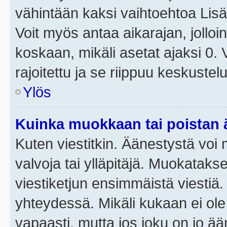
vähintään kaksi vaihtoehtoa Lisää
Voit myös antaa aikarajan, jolloi
koskaan, mikäli asetat ajaksi 0.
rajoitettu ja se riippuu keskustel
Ylös
Kuinka muokkaan tai poistan
Kuten viestitkin. Äänestystä voi
valvoja tai ylläpitäjä. Muokatak
viestiketjun ensimmäistä viestiä
yhteydessä. Mikäli kukaan ei ol
vapaasti, mutta jos joku on jo ä