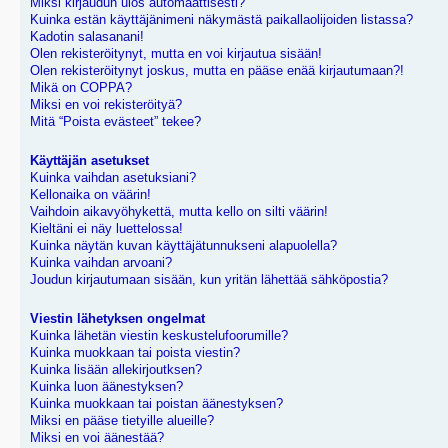
Miksi kirjaudun ulos automaattisesti?
Kuinka estän käyttäjänimeni näkymästä paikallaolijoiden listassa?
Kadotin salasanani!
Olen rekisteröitynyt, mutta en voi kirjautua sisään!
Olen rekisteröitynyt joskus, mutta en pääse enää kirjautumaan?!
Mikä on COPPA?
Miksi en voi rekisteröityä?
Mitä “Poista evästeet” tekee?
Käyttäjän asetukset
Kuinka vaihdan asetuksiani?
Kellonaika on väärin!
Vaihdoin aikavyöhykettä, mutta kello on silti väärin!
Kieltäni ei näy luettelossa!
Kuinka näytän kuvan käyttäjätunnukseni alapuolella?
Kuinka vaihdan arvoani?
Joudun kirjautumaan sisään, kun yritän lähettää sähköpostia?
Viestin lähetyksen ongelmat
Kuinka lähetän viestin keskustelufoorumille?
Kuinka muokkaan tai poista viestin?
Kuinka lisään allekirjoutksen?
Kuinka luon äänestyksen?
Kuinka muokkaan tai poistan äänestyksen?
Miksi en pääse tietyille alueille?
Miksi en voi äänestää?