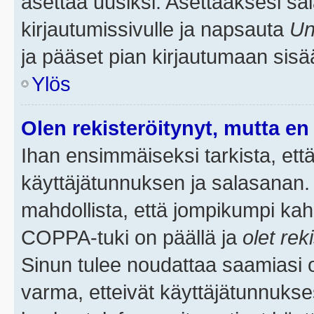
asettaa uusiksi. Asettaaksesi s
kirjautumissivulle ja napsauta
Un
ja pääset pian kirjautumaan sisä
Ylös
Olen rekisteröitynyt, mutta en 
Ihan ensimmäiseksi tarkista, että
käyttäjätunnuksen ja salasanan.
mahdollista, että jompikumpi kah
COPPA-tuki on päällä ja
olet rek
Sinun tulee noudattaa saamiasi oh
varma, etteivät käyttäjätunnukse