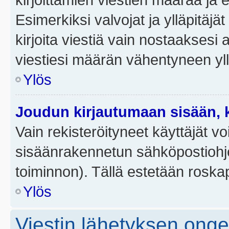
Esimerkiksi valvojat ja ylläpitäjä
kirjoita viestiä vain nostaakses
viestiesi määrän vähentyneen yl
Ylös
Joudun kirjautumaan sisään, k
Vain rekisteröityneet käyttäjät v
sisäänrakennetun sähköpostiohjel
toiminnon). Tällä estetään roskap
Ylös
Viestin lähetyksen ong