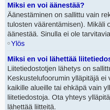
Miksi en voi äänestää?
Äänestäminen on sallittu vain rek
tulosten väärentämisen). Mikäli ol
äänestää. Sinulla ei ole tarvitavi
Ylös
Miksi en voi lähettää liitetied
Liitetiedostotjen lähetys on sallit
Keskustelufoorumin ylläpitäjä ei v
kaikille alueille tai ehkäpä vain 
liitetiedostoja. Ota yhteys ylläpit
lähettää liitteitä.