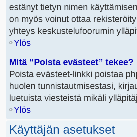
estänyt tietyn nimen käyttämisen
on myös voinut ottaa rekisteröi
yhteys keskustelufoorumin ylläpit
Ylös
Mitä “Poista evästeet” tekee?
Poista evästeet-linkki poistaa p
huolen tunnistautmisestasi, kirja
luetuista viesteistä mikäli ylläpitä
Ylös
Käyttäjän asetukset