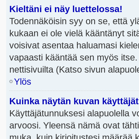
Kieltäni ei näy luettelossa!
Todennäköisin syy on se, että yläp
kukaan ei ole vielä kääntänyt sitä 
voisivat asentaa haluamasi kiele
vapaasti kääntää sen myös itse.
nettisivuilta (Katso sivun alapuole
Ylös
Kuinka näytän kuvan käyttäjä
Käyttäjätunnuksesi alapuolella vo
arvoosi. Yleensä nämä ovat tähtiä 
muka, kuin kirjoitustesi määrää 