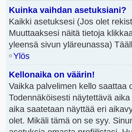
Kuinka vaihdan asetuksiani?
Kaikki asetuksesi (Jos olet rekist
Muuttaaksesi näitä tietoja klikka
yleensä sivun yläreunassa) Tääll
Ylös
Kellonaika on väärin!
Vaikka palvelimen kello saattaa 
Todennäköisesti näytettävä aika
aika saatetaan näyttää eri aika
olet. Mikäli tämä on se syy. Si
asetuksia omasta profiilistasi. 