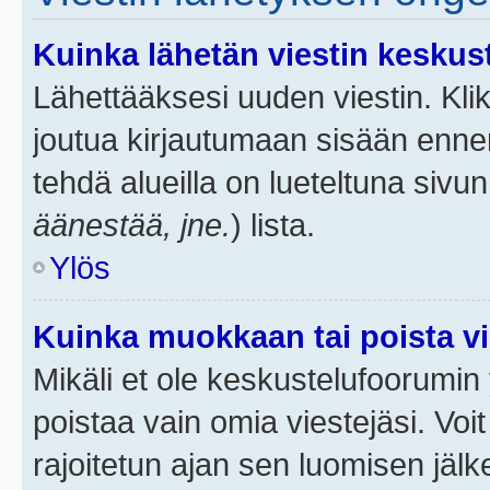
Kuinka lähetän viestin keskus
Lähettääksesi uuden viestin. Kl
joutua kirjautumaan sisään ennen 
tehdä alueilla on lueteltuna sivun
äänestää, jne.
) lista.
Ylös
Kuinka muokkaan tai poista vi
Mikäli et ole keskustelufoorumin y
poistaa vain omia viestejäsi. Voi
rajoitetun ajan sen luomisen jäl