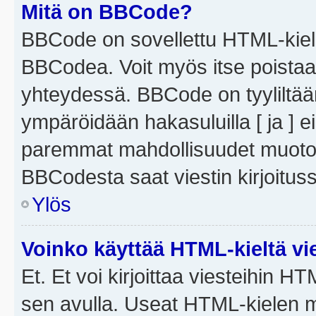
Mitä on BBCode?
BBCode on sovellettu HTML-kieles
BBCodea. Voit myös itse poistaa
yhteydessä. BBCode on tyyliltään
ympäröidään hakasuluilla [ ja ] e
paremmat mahdollisuudet muotoill
BBCodesta saat viestin kirjoituss
Ylös
Voinko käyttää HTML-kieltä vi
Et. Et voi kirjoittaa viesteihin H
sen avulla. Useat HTML-kielen m