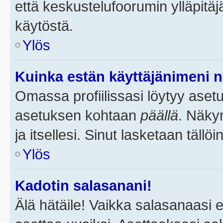
että keskustelufoorumin ylläpitä
käytöstä.
Ylös
Kuinka estän käyttäjänimeni n
Omassa profiilissasi löytyy aset
asetuksen kohtaan
päällä
. Näkym
ja itsellesi. Sinut lasketaan tällö
Ylös
Kadotin salasanani!
Älä hätäile! Vaikka salasanaasi 