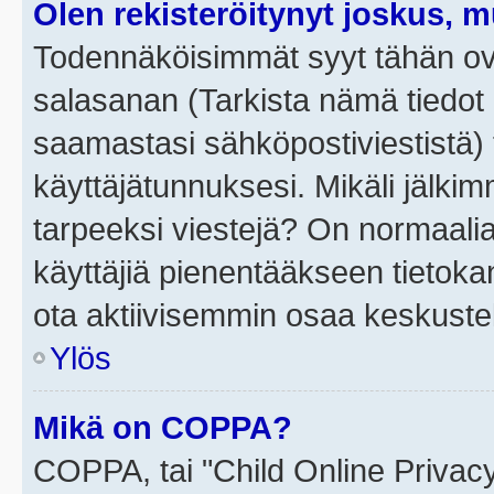
Olen rekisteröitynyt joskus, 
Todennäköisimmät syyt tähän ova
salasanan (Tarkista nämä tiedot
saamastasi sähköpostiviestistä) t
käyttäjätunnuksesi. Mikäli jälkim
tarpeeksi viestejä? On normaalia, 
käyttäjiä pienentääkseen tietoka
ota aktiivisemmin osaa keskustel
Ylös
Mikä on COPPA?
COPPA, tai "Child Online Privac