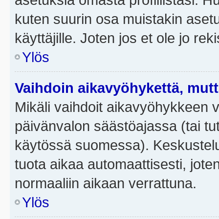
kuten suurin osa muistakin asetuks
käyttäjille. Joten jos et ole jo rek
Ylös
Vaihdoin aikavyöhykettä, mutta 
Mikäli vaihdoit aikavyöhykkeen 
päivänvalon säästöajassa (tai tut
käytössä suomessa). Keskusteluf
tuota aikaa automaattisesti, joten
normaaliin aikaan verrattuna.
Ylös