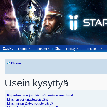
Etusivu
Chat
Ladder
Foorumi
Replay
Turnaukset
Etusivu
Usein kysyttyä
Kirjautumisen ja rekisteröitymisen ongelmat
Miksi en voi kirjautua sisään?
Miksi minun täytyy rekisteröityä?