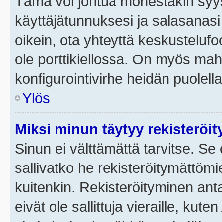
Tämä voi johtua monestakin syyst
käyttäjätunnuksesi ja salasanasi 
oikein, ota yhteyttä keskustelufo
ole porttikiellossa. On myös mahdo
konfigurointivirhe heidän puolella
Ylös
Miksi minun täytyy rekisteröit
Sinun ei välttämättä tarvitse. Se 
sallivatko he rekisteröitymättömi
kuitenkin. Rekisteröityminen anta
eivät ole sallittuja vieraille, ku