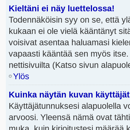
Kieltäni ei näy luettelossa!
Todennäköisin syy on se, että yläp
kukaan ei ole vielä kääntänyt sitä 
voisivat asentaa haluamasi kiele
vapaasti kääntää sen myös itse.
nettisivuilta (Katso sivun alapuole
Ylös
Kuinka näytän kuvan käyttäjä
Käyttäjätunnuksesi alapuolella vo
arvoosi. Yleensä nämä ovat tähtiä 
muka, kuin kirjoitustesi määrää 