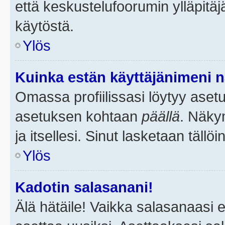
että keskustelufoorumin ylläpitä
käytöstä.
Ylös
Kuinka estän käyttäjänimeni n
Omassa profiilissasi löytyy aset
asetuksen kohtaan
päällä
. Näkym
ja itsellesi. Sinut lasketaan tällö
Ylös
Kadotin salasanani!
Älä hätäile! Vaikka salasanaasi 