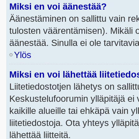
Miksi en voi äänestää?
Äänestäminen on sallittu vain rek
tulosten väärentämisen). Mikäli ol
äänestää. Sinulla ei ole tarvitavi
Ylös
Miksi en voi lähettää liitetied
Liitetiedostotjen lähetys on sallit
Keskustelufoorumin ylläpitäjä ei v
kaikille alueille tai ehkäpä vain 
liitetiedostoja. Ota yhteys ylläpit
lähettää liitteitä.