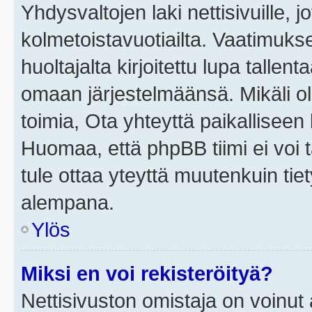
Yhdysvaltojen laki nettisivuille, j
kolmetoistavuotiailta. Vaatimuk
huoltajalta kirjoitettu lupa tallen
omaan järjestelmäänsä. Mikäli o
toimia, Ota yhteyttä paikallisee
Huomaa, että phpBB tiimi ei voi t
tule ottaa yteyttä muutenkuin tiet
alempana.
Ylös
Miksi en voi rekisteröityä?
Nettisivuston omistaja on voinut a