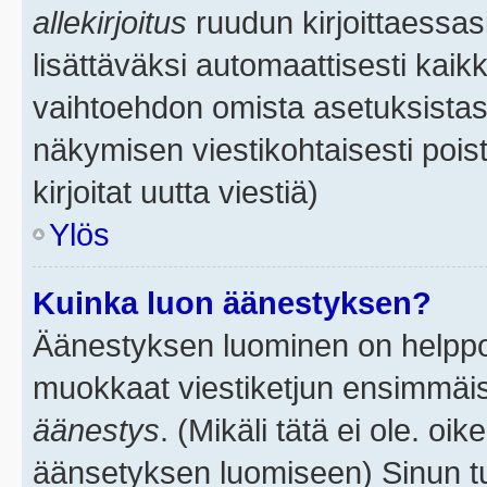
allekirjoitus
ruudun kirjoittaessasi
lisättäväksi automaattisesti kaikk
vaihtoehdon omista asetuksistasi.
näkymisen viestikohtaisesti poist
kirjoitat uutta viestiä)
Ylös
Kuinka luon äänestyksen?
Äänestyksen luominen on helppoa.
muokkaat viestiketjun ensimmäis
äänestys
. (Mikäli tätä ei ole. oik
äänsetyksen luomiseen) Sinun tu