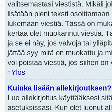
valitsemastasi viestistä. Mikäli jo
lisätään pieni teksti osoittama
lukemaan viestiä. Tässä on mu
kertaa olet muokannut viestiä. Tä
ja se ei näy, jos valvoja tai yllä
jättää syy mitä on muokattu ja mi
voi poistaa viestiä, jos siihen on 
Ylös
Kuinka lisään allekirjoutksen?
Luo allekirjoitus käyttääksesi si
asetuksissasi. Kun olet luonut all