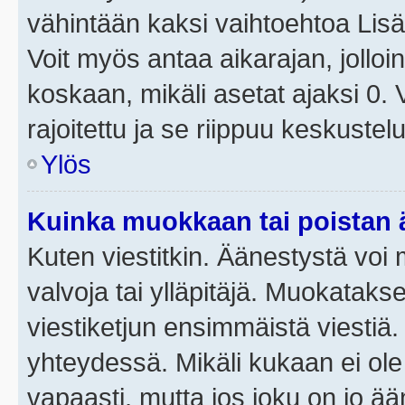
vähintään kaksi vaihtoehtoa Lisää
Voit myös antaa aikarajan, jolloi
koskaan, mikäli asetat ajaksi 0.
rajoitettu ja se riippuu keskustel
Ylös
Kuinka muokkaan tai poistan
Kuten viestitkin. Äänestystä voi
valvoja tai ylläpitäjä. Muokatak
viestiketjun ensimmäistä viestiä
yhteydessä. Mikäli kukaan ei ol
vapaasti, mutta jos joku on jo ä