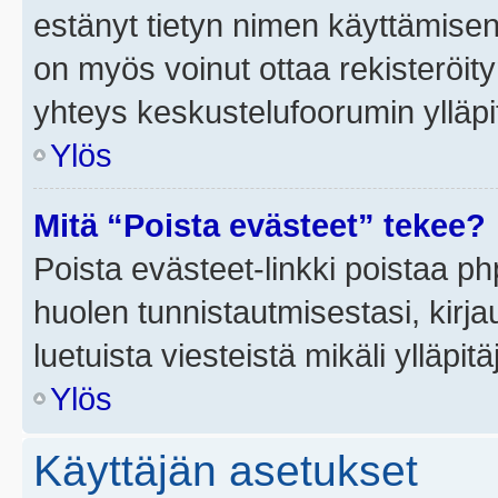
estänyt tietyn nimen käyttämisen
on myös voinut ottaa rekisteröi
yhteys keskustelufoorumin ylläpit
Ylös
Mitä “Poista evästeet” tekee?
Poista evästeet-linkki poistaa p
huolen tunnistautmisestasi, kirja
luetuista viesteistä mikäli ylläpitä
Ylös
Käyttäjän asetukset