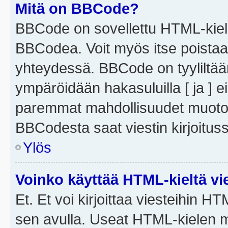
Mitä on BBCode?
BBCode on sovellettu HTML-kieles
BBCodea. Voit myös itse poistaa
yhteydessä. BBCode on tyyliltään
ympäröidään hakasuluilla [ ja ] e
paremmat mahdollisuudet muotoill
BBCodesta saat viestin kirjoituss
Ylös
Voinko käyttää HTML-kieltä vi
Et. Et voi kirjoittaa viesteihin H
sen avulla. Useat HTML-kielen m