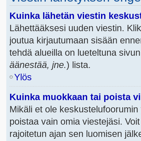
Kuinka lähetän viestin keskus
Lähettääksesi uuden viestin. Kl
joutua kirjautumaan sisään ennen 
tehdä alueilla on lueteltuna sivun
äänestää, jne.
) lista.
Ylös
Kuinka muokkaan tai poista vi
Mikäli et ole keskustelufoorumin y
poistaa vain omia viestejäsi. Voi
rajoitetun ajan sen luomisen jäl