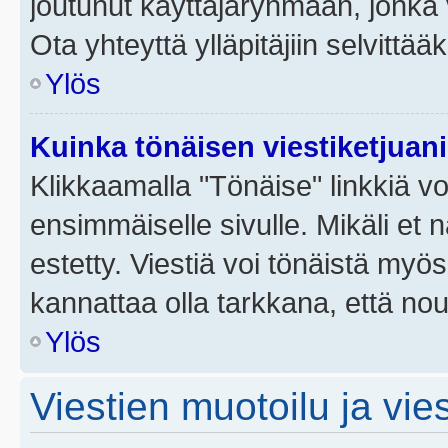
joutunut käyttäjäryhmään, jonka v
Ota yhteyttä ylläpitäjiin selvittää
Ylös
Kuinka tönäisen viestiketjuan
Klikkaamalla "Tönäise" linkkiä voi
ensimmäiselle sivulle. Mikäli et 
estetty. Viestiä voi tönäistä myös
kannattaa olla tarkkana, että no
Ylös
Viestien muotoilu ja vies