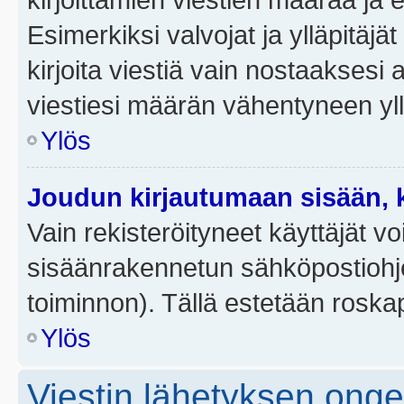
Esimerkiksi valvojat ja ylläpitäjä
kirjoita viestiä vain nostaakses
viestiesi määrän vähentyneen yl
Ylös
Joudun kirjautumaan sisään, k
Vain rekisteröityneet käyttäjät v
sisäänrakennetun sähköpostiohjel
toiminnon). Tällä estetään roskap
Ylös
Viestin lähetyksen ong