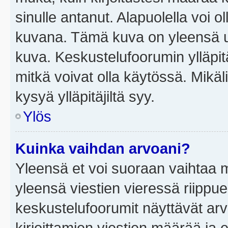
sinulle antanut. Alapuolella voi 
kuvana. Tämä kuva on yleensä un
kuva. Keskustelufoorumin ylläpit
mitkä voivat olla käytössä. Mikäl
kysyä ylläpitäjiltä syy.
Ylös
Kuinka vaihdan arvoani?
Yleensä et voi suoraan vaihtaa 
yleensä viestien vieressä riippu
keskustelufoorumit näyttävät ar
kirjoittamien viestien määrää ja er