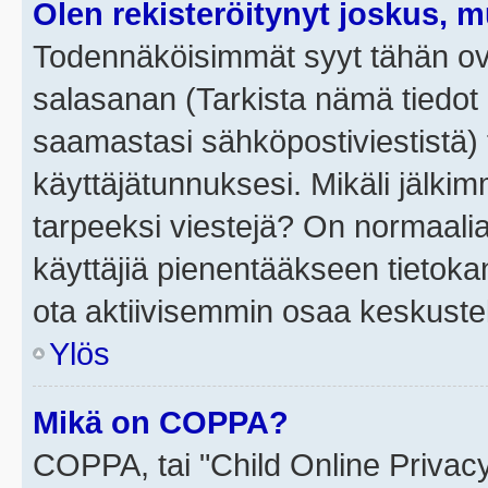
Olen rekisteröitynyt joskus, 
Todennäköisimmät syyt tähän ova
salasanan (Tarkista nämä tiedot
saamastasi sähköpostiviestistä) t
käyttäjätunnuksesi. Mikäli jälkim
tarpeeksi viestejä? On normaalia, 
käyttäjiä pienentääkseen tietoka
ota aktiivisemmin osaa keskustel
Ylös
Mikä on COPPA?
COPPA, tai "Child Online Privac