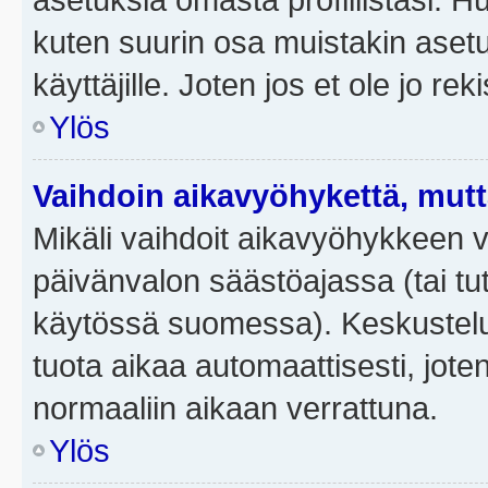
kuten suurin osa muistakin asetuks
käyttäjille. Joten jos et ole jo rek
Ylös
Vaihdoin aikavyöhykettä, mutta 
Mikäli vaihdoit aikavyöhykkeen 
päivänvalon säästöajassa (tai tut
käytössä suomessa). Keskusteluf
tuota aikaa automaattisesti, joten
normaaliin aikaan verrattuna.
Ylös