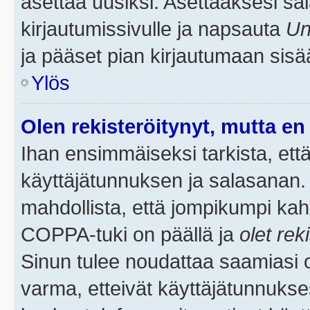
asettaa uusiksi. Asettaaksesi s
kirjautumissivulle ja napsauta
Un
ja pääset pian kirjautumaan sisä
Ylös
Olen rekisteröitynyt, mutta en 
Ihan ensimmäiseksi tarkista, että
käyttäjätunnuksen ja salasanan.
mahdollista, että jompikumpi kah
COPPA-tuki on päällä ja
olet rek
Sinun tulee noudattaa saamiasi oh
varma, etteivät käyttäjätunnukse