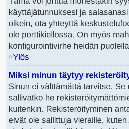
Tämä voi johtua monestakin syyst
käyttäjätunnuksesi ja salasanasi 
oikein, ota yhteyttä keskustelufo
ole porttikiellossa. On myös mahdo
konfigurointivirhe heidän puolella
Ylös
Miksi minun täytyy rekisteröit
Sinun ei välttämättä tarvitse. Se 
sallivatko he rekisteröitymättömi
kuitenkin. Rekisteröityminen anta
eivät ole sallittuja vieraille, ku