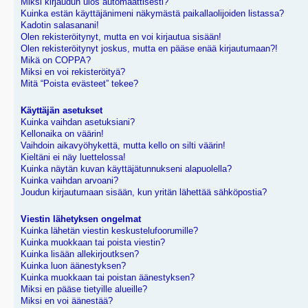
Miksi kirjaudun ulos automaattisesti?
Kuinka estän käyttäjänimeni näkymästä paikallaolijoiden listassa?
Kadotin salasanani!
Olen rekisteröitynyt, mutta en voi kirjautua sisään!
Olen rekisteröitynyt joskus, mutta en pääse enää kirjautumaan?!
Mikä on COPPA?
Miksi en voi rekisteröityä?
Mitä “Poista evästeet” tekee?
Käyttäjän asetukset
Kuinka vaihdan asetuksiani?
Kellonaika on väärin!
Vaihdoin aikavyöhykettä, mutta kello on silti väärin!
Kieltäni ei näy luettelossa!
Kuinka näytän kuvan käyttäjätunnukseni alapuolella?
Kuinka vaihdan arvoani?
Joudun kirjautumaan sisään, kun yritän lähettää sähköpostia?
Viestin lähetyksen ongelmat
Kuinka lähetän viestin keskustelufoorumille?
Kuinka muokkaan tai poista viestin?
Kuinka lisään allekirjoutksen?
Kuinka luon äänestyksen?
Kuinka muokkaan tai poistan äänestyksen?
Miksi en pääse tietyille alueille?
Miksi en voi äänestää?