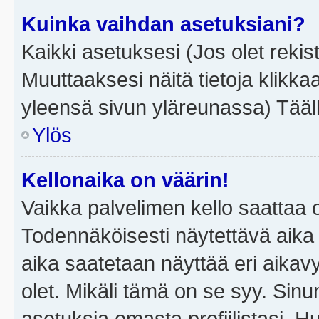
Kuinka vaihdan asetuksiani?
Kaikki asetuksesi (Jos olet rekist
Muuttaaksesi näitä tietoja klikka
yleensä sivun yläreunassa) Tääll
Ylös
Kellonaika on väärin!
Vaikka palvelimen kello saattaa 
Todennäköisesti näytettävä aika
aika saatetaan näyttää eri aika
olet. Mikäli tämä on se syy. Si
asetuksia omasta profiilistasi. 