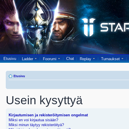
Etusivu
Chat
Ladder
Foorumi
Replay
Turnaukset
Etusivu
Usein kysyttyä
Kirjautumisen ja rekisteröitymisen ongelmat
Miksi en voi kirjautua sisään?
Miksi minun täytyy rekisteröityä?