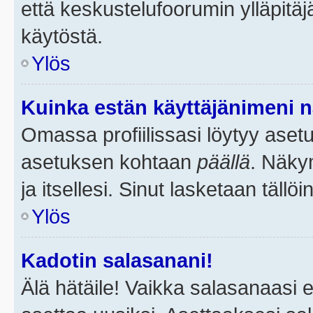
että keskustelufoorumin ylläpitä
käytöstä.
Ylös
Kuinka estän käyttäjänimeni n
Omassa profiilissasi löytyy aset
asetuksen kohtaan
päällä
. Näkym
ja itsellesi. Sinut lasketaan tällö
Ylös
Kadotin salasanani!
Älä hätäile! Vaikka salasanaasi 