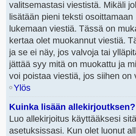
valitsemastasi viestistä. Mikäli jo
lisätään pieni teksti osoittama
lukemaan viestiä. Tässä on mu
kertaa olet muokannut viestiä. Tä
ja se ei näy, jos valvoja tai yllä
jättää syy mitä on muokattu ja mi
voi poistaa viestiä, jos siihen on 
Ylös
Kuinka lisään allekirjoutksen?
Luo allekirjoitus käyttääksesi si
asetuksissasi. Kun olet luonut all