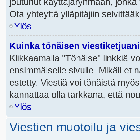
joutunut käyttäjäryhmään, jonka v
Ota yhteyttä ylläpitäjiin selvittää
Ylös
Kuinka tönäisen viestiketjuan
Klikkaamalla "Tönäise" linkkiä voi
ensimmäiselle sivulle. Mikäli et 
estetty. Viestiä voi tönäistä myös
kannattaa olla tarkkana, että no
Ylös
Viestien muotoilu ja vies