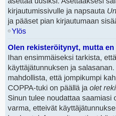
asettaa uusiksi. Asettaaksesi s
kirjautumissivulle ja napsauta
Un
ja pääset pian kirjautumaan sisä
Ylös
Olen rekisteröitynyt, mutta en 
Ihan ensimmäiseksi tarkista, että
käyttäjätunnuksen ja salasanan.
mahdollista, että jompikumpi kah
COPPA-tuki on päällä ja
olet rek
Sinun tulee noudattaa saamiasi oh
varma, etteivät käyttäjätunnukse