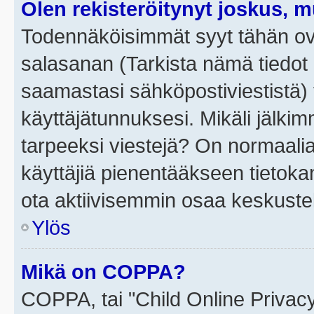
Olen rekisteröitynyt joskus, 
Todennäköisimmät syyt tähän ova
salasanan (Tarkista nämä tiedot
saamastasi sähköpostiviestistä) t
käyttäjätunnuksesi. Mikäli jälkim
tarpeeksi viestejä? On normaalia, 
käyttäjiä pienentääkseen tietoka
ota aktiivisemmin osaa keskustel
Ylös
Mikä on COPPA?
COPPA, tai "Child Online Privac