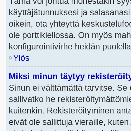
Tämä voi johtua monestakin syyst
käyttäjätunnuksesi ja salasanasi 
oikein, ota yhteyttä keskustelufo
ole porttikiellossa. On myös mahdo
konfigurointivirhe heidän puolella
Ylös
Miksi minun täytyy rekisteröit
Sinun ei välttämättä tarvitse. Se 
sallivatko he rekisteröitymättömi
kuitenkin. Rekisteröityminen anta
eivät ole sallittuja vieraille, ku