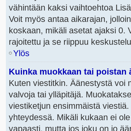
vähintään kaksi vaihtoehtoa Lisää
Voit myös antaa aikarajan, jolloi
koskaan, mikäli asetat ajaksi 0.
rajoitettu ja se riippuu keskustel
Ylös
Kuinka muokkaan tai poistan
Kuten viestitkin. Äänestystä voi
valvoja tai ylläpitäjä. Muokatak
viestiketjun ensimmäistä viestiä
yhteydessä. Mikäli kukaan ei ol
vapaasti, mutta jos joku on jo ä