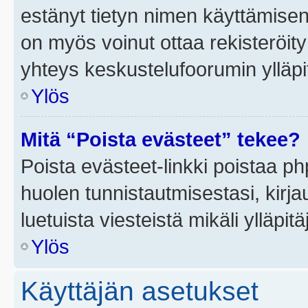
estänyt tietyn nimen käyttämisen
on myös voinut ottaa rekisteröi
yhteys keskustelufoorumin ylläpit
Ylös
Mitä “Poista evästeet” tekee?
Poista evästeet-linkki poistaa p
huolen tunnistautmisestasi, kirja
luetuista viesteistä mikäli ylläpitä
Ylös
Käyttäjän asetukset