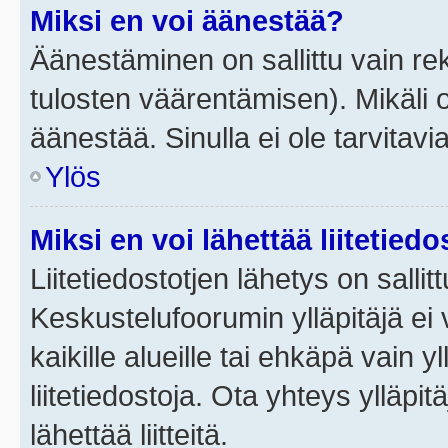
Miksi en voi äänestää?
Äänestäminen on sallittu vain rek
tulosten väärentämisen). Mikäli ol
äänestää. Sinulla ei ole tarvitavi
Ylös
Miksi en voi lähettää liitetied
Liitetiedostotjen lähetys on sallit
Keskustelufoorumin ylläpitäjä ei v
kaikille alueille tai ehkäpä vain 
liitetiedostoja. Ota yhteys ylläpit
lähettää liitteitä.