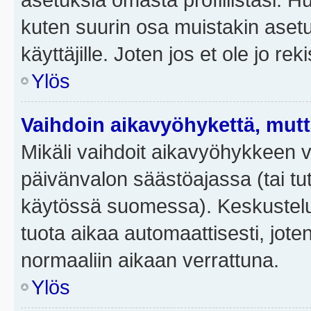
kuten suurin osa muistakin asetuks
käyttäjille. Joten jos et ole jo rek
Ylös
Vaihdoin aikavyöhykettä, mutta 
Mikäli vaihdoit aikavyöhykkeen 
päivänvalon säästöajassa (tai tut
käytössä suomessa). Keskusteluf
tuota aikaa automaattisesti, joten
normaaliin aikaan verrattuna.
Ylös