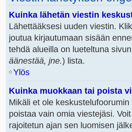
Kuinka lähetän viestin keskus
Lähettääksesi uuden viestin. Kl
joutua kirjautumaan sisään ennen 
tehdä alueilla on lueteltuna sivun
äänestää, jne.
) lista.
Ylös
Kuinka muokkaan tai poista vi
Mikäli et ole keskustelufoorumin y
poistaa vain omia viestejäsi. Voi
rajoitetun ajan sen luomisen jäl