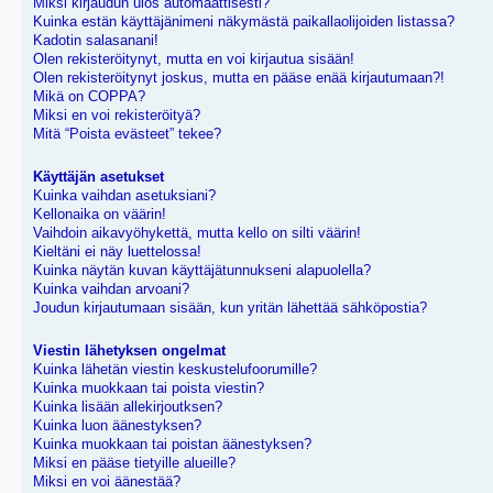
Miksi kirjaudun ulos automaattisesti?
Kuinka estän käyttäjänimeni näkymästä paikallaolijoiden listassa?
Kadotin salasanani!
Olen rekisteröitynyt, mutta en voi kirjautua sisään!
Olen rekisteröitynyt joskus, mutta en pääse enää kirjautumaan?!
Mikä on COPPA?
Miksi en voi rekisteröityä?
Mitä “Poista evästeet” tekee?
Käyttäjän asetukset
Kuinka vaihdan asetuksiani?
Kellonaika on väärin!
Vaihdoin aikavyöhykettä, mutta kello on silti väärin!
Kieltäni ei näy luettelossa!
Kuinka näytän kuvan käyttäjätunnukseni alapuolella?
Kuinka vaihdan arvoani?
Joudun kirjautumaan sisään, kun yritän lähettää sähköpostia?
Viestin lähetyksen ongelmat
Kuinka lähetän viestin keskustelufoorumille?
Kuinka muokkaan tai poista viestin?
Kuinka lisään allekirjoutksen?
Kuinka luon äänestyksen?
Kuinka muokkaan tai poistan äänestyksen?
Miksi en pääse tietyille alueille?
Miksi en voi äänestää?