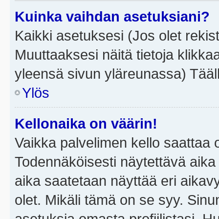
Kuinka vaihdan asetuksiani?
Kaikki asetuksesi (Jos olet rekist
Muuttaaksesi näitä tietoja klikka
yleensä sivun yläreunassa) Tääll
Ylös
Kellonaika on väärin!
Vaikka palvelimen kello saattaa 
Todennäköisesti näytettävä aika
aika saatetaan näyttää eri aika
olet. Mikäli tämä on se syy. Si
asetuksia omasta profiilistasi. 