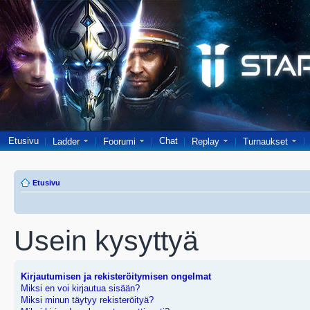
Etusivu
Chat
Ladder
Foorumi
Replay
Turnaukset
Etusivu
Usein kysyttyä
Kirjautumisen ja rekisteröitymisen ongelmat
Miksi en voi kirjautua sisään?
Miksi minun täytyy rekisteröityä?