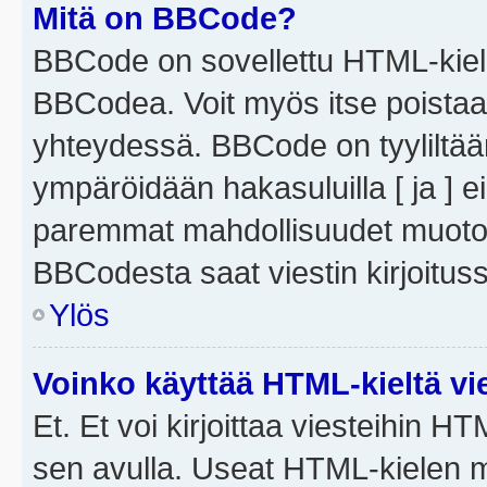
Mitä on BBCode?
BBCode on sovellettu HTML-kieles
BBCodea. Voit myös itse poistaa
yhteydessä. BBCode on tyyliltään
ympäröidään hakasuluilla [ ja ] e
paremmat mahdollisuudet muotoill
BBCodesta saat viestin kirjoituss
Ylös
Voinko käyttää HTML-kieltä vi
Et. Et voi kirjoittaa viesteihin H
sen avulla. Useat HTML-kielen m