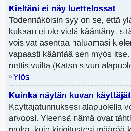
Kieltäni ei näy luettelossa!
Todennäköisin syy on se, että yläp
kukaan ei ole vielä kääntänyt sitä 
voisivat asentaa haluamasi kiele
vapaasti kääntää sen myös itse.
nettisivuilta (Katso sivun alapuole
Ylös
Kuinka näytän kuvan käyttäjä
Käyttäjätunnuksesi alapuolella vo
arvoosi. Yleensä nämä ovat tähtiä 
muka, kuin kirjoitustesi määrää 