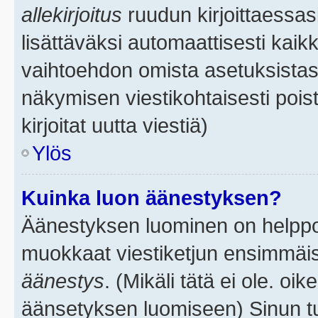
allekirjoitus
ruudun kirjoittaessasi
lisättäväksi automaattisesti kaikk
vaihtoehdon omista asetuksistasi.
näkymisen viestikohtaisesti poist
kirjoitat uutta viestiä)
Ylös
Kuinka luon äänestyksen?
Äänestyksen luominen on helppoa.
muokkaat viestiketjun ensimmäis
äänestys
. (Mikäli tätä ei ole. oik
äänsetyksen luomiseen) Sinun tu