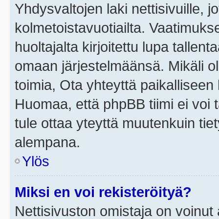
Yhdysvaltojen laki nettisivuille, j
kolmetoistavuotiailta. Vaatimuk
huoltajalta kirjoitettu lupa tallen
omaan järjestelmäänsä. Mikäli o
toimia, Ota yhteyttä paikallisee
Huomaa, että phpBB tiimi ei voi t
tule ottaa yteyttä muutenkuin tiet
alempana.
Ylös
Miksi en voi rekisteröityä?
Nettisivuston omistaja on voinut a