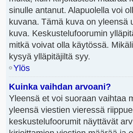
sinulle antanut. Alapuolella voi 
kuvana. Tämä kuva on yleensä un
kuva. Keskustelufoorumin ylläpit
mitkä voivat olla käytössä. Mikäl
kysyä ylläpitäjiltä syy.
Ylös
Kuinka vaihdan arvoani?
Yleensä et voi suoraan vaihtaa 
yleensä viestien vieressä riippu
keskustelufoorumit näyttävät ar
kirjoittamien viestien määrää ja er