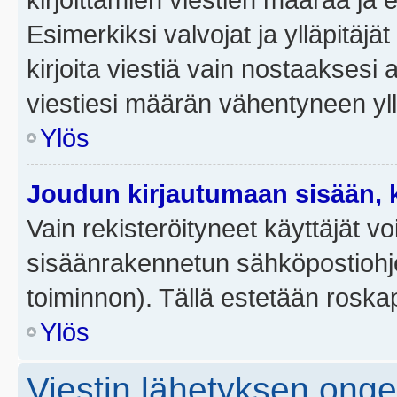
Esimerkiksi valvojat ja ylläpitäjä
kirjoita viestiä vain nostaakses
viestiesi määrän vähentyneen yl
Ylös
Joudun kirjautumaan sisään, k
Vain rekisteröityneet käyttäjät v
sisäänrakennetun sähköpostiohjel
toiminnon). Tällä estetään roskap
Ylös
Viestin lähetyksen ong