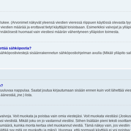
lukee. (Arvonimet näkyvät yleensä viestien vieressä riippuen käytössä olevasta tyy
iestien määrää ja erottavat tietyt käyttäjät toisistaaan. Esimerkiksi valvojat ja ylläp
dennäköisesti huomaat vain viestiesi määrän vähentyneen ylläpidon toimesta.
hettää sähköpostia?
ä sähköpostiviestejä sisäänrakennetun sähköpostiohjelman avulla (Mikäli ylläpito sal
e?
uuluvaa nappulaa. Saatat joutua kirjautumaan sisään ennen kuin voit lähettää viesti
t äänestää, jne.
) lista.
i valvoja. Voit muokata ja poistaa vain omia viestejäsi. Voit muokata viestiäsi (Josku
i viestistä. Mikäli joku on jo vastannut viestiisi. Siihen lisätään pieni teksti oso
ärä, kuinka monta kertaa olet muokannut viestiä. Tämä näkyy vain, jos viestiin on j
jättää syy mitä on muokattu ja miksi). Huomaa, että normaali käyttäjä ei voi poistaa v