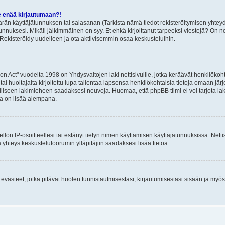
e enää kirjautumaan?!
rän käyttäjätunnuksen tai salasanan (Tarkista nämä tiedot rekisteröitymisen yhteyd
tunnuksesi. Mikäli jälkimmäinen on syy. Et ehkä kirjoittanut tarpeeksi viestejä? On nor
Rekisteröidy uudelleen ja ota aktiivisemmin osaa keskusteluihin.
n Act" vuodelta 1998 on Yhdysvaltojen laki nettisivuille, jotka keräävät henkilökohtai
 huoltajalta kirjoitettu lupa tallentaa lapsensa henkilökohtaisia tietoja omaan jä
lliseen lakimieheen saadaksesi neuvoja. Huomaa, että phpBB tiimi ei voi tarjota laki
sta on lisää alempana.
iellon IP-osoitteellesi tai estänyt tietyn nimen käyttämisen käyttäjätunnuksissa. Net
 yhteys keskustelufoorumin ylläpitäjiin saadaksesi lisää tietoa.
västeet, jotka pitävät huolen tunnistautmisestasi, kirjautumisestasi sisään ja myös p