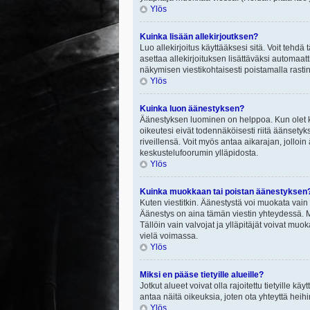
Ylös
Kuinka lisään allekirjoutksen?
Luo allekirjoitus käyttääksesi sitä. Voit tehdä
asettaa allekirjoituksen lisättäväksi automaatt
näkymisen viestikohtaisesti poistamalla rastin a
Ylös
Kuinka luon äänestyksen?
Äänestyksen luominen on helppoa. Kun olet ki
oikeutesi eivät todennäköisesti riitä äänsety
riveillensä. Voit myös antaa aikarajan, jolloin
keskustelufoorumin ylläpidosta.
Ylös
Kuinka muokkaan tai poistan äänestyksen
Kuten viestitkin. Äänestystä voi muokata vain
Äänestys on aina tämän viestin yhteydessä. Mi
Tällöin vain valvojat ja ylläpitäjät voivat 
vielä voimassa.
Ylös
Miksi en pääse tietyille alueille?
Jotkut alueet voivat olla rajoitettu tietyille käyt
antaa näitä oikeuksia, joten ota yhteyttä heihi
Ylös