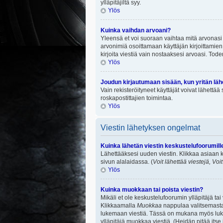
ylläpitäjiltä syy.
Ylös
Kuinka vaihdan arvoani?
Yleensä et voi suoraan vaihtaa mitä arvonasi 
arvonimiä osoittamaan käyttäjän kirjoittamien v
kirjoita viestiä vain nostaaksesi arvoasi. To
Ylös
Joudun kirjautumaan sisään, kun yritän lä
Vain rekisteröityneet käyttäjät voivat lähettä
roskapostittajien toimintaa.
Ylös
Viestin lähetyksen ongelmat
Kuinka lähetän viestin keskustelufoorumill
Lähettääksesi uuden viestin. Klikkaa asiaan k
sivun alalaidassa. (
Voit lähettää viestejä, Voi
Ylös
Kuinka muokkaan tai poista viestin?
Mikäli et ole keskustelufoorumin ylläpitäjä ta
Klikkaamalla
Muokkaa
nappulaa valitsemastas
lukemaan viestiä. Tässä on mukana myös lukumä
ylläpitäjä muokkaa viestiä. (Heidän pitää itse 