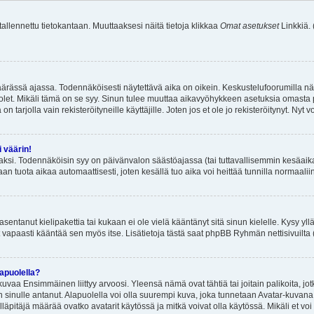
 tallennettu tietokantaan. Muuttaaksesi näitä tietoja klikkaa
Omat asetukset
Linkkiä.
äärässä ajassa. Todennäköisesti näytettävä aika on oikein. Keskustelufoorumilla nä
et. Mikäli tämä on se syy. Sinun tulee muuttaa aikavyöhykkeen asetuksia omasta p
 tarjolla vain rekisteröityneille käyttäjille. Joten jos et ole jo rekisteröitynyt. Nyt vo
i väärin!
aksi. Todennäköisin syy on päivänvalon säästöajassa (tai tuttavallisemmin kesäaika
n tuota aikaa automaattisesti, joten kesällä tuo aika voi heittää tunnilla normaalii
asentanut kielipakettia tai kukaan ei ole vielä kääntänyt sitä sinun kielelle. Kysy yll
 vapaasti kääntää sen myös itse. Lisätietoja tästä saat phpBB Ryhmän nettisivuilta 
apuolella?
uvaa Ensimmäinen liittyy arvoosi. Yleensä nämä ovat tähtiä tai joitain palikoita, jot
 sinulle antanut. Alapuolella voi olla suurempi kuva, joka tunnetaan Avatar-kuvana
äpitäjä määrää ovatko avatarit käytössä ja mitkä voivat olla käytössä. Mikäli et voi