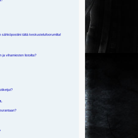
ä?
 sähköpostiini tältä keskustelufoorumilta!
n ja vihamiesten listoilta?
?
stiketjut?
t.
 seurantaan?
?