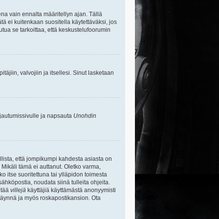
na vain ennalta määritellyn ajan. Tällä
tä ei kuitenkaan suositella käytettäväksi, jos
uutua se tarkoittaa, että keskustelufoorumin
itäjiin, valvojiin ja itsellesi. Sinut lasketaan
rjautumissivulle ja napsauta
Unohdin
lista, että jompikumpi kahdesta asiasta on
 Mikäli tämä ei auttanut. Oletko varma,
ko itse suoritettuna tai ylläpidon toimesta
sähköpostia, noudata siinä tulleita ohjeita.
ntää
villejä
käyttäjiä käyttämästä anonyymisti
e täynnä ja myös roskapostikansion. Ota