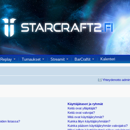
Kalenteri
Replay
Turnaukset
Streamit
BarCraftit
Yhteydenotto admin
Käyttäjätasot ja ryhmät
Keitä ovat ylläpitäjät?
Keitä ovat valvojat?
Mitä ovat käyttäjäryhmät?
oiden listassa?
Kuinka liityn käyttäjäryhmään?
Kuinka pääsen käyttäjäryhmän valvojaksi?