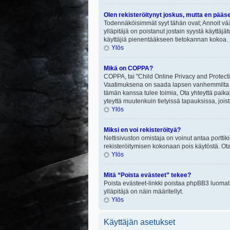
Olen rekisteröitynyt joskus, mutta en pääs
Todennäköisimmät syyt tähän ovat; Annoit vää
ylläpitäjä on poistanut jostain syystä käyttäjä
käyttäjiä pienentääkseen tietokannan kokoa. 
Ylös
Mikä on COPPA?
COPPA, tai "Child Online Privacy and Protectio
Vaatimuksena on saada lapsen vanhemmilta tai
tämän kanssa tulee toimia, Ota yhteyttä paika
yteyttä muutenkuin tietyissä tapauksissa, joi
Ylös
Miksi en voi rekisteröityä?
Nettisivuston omistaja on voinut antaa porttik
rekisteröitymisen kokonaan pois käytöstä. Ota
Ylös
Mitä “Poista evästeet” tekee?
Poista evästeet-linkki poistaa phpBB3 luomat e
ylläpitäjä on näin määritellyt.
Ylös
Käyttäjän asetukset