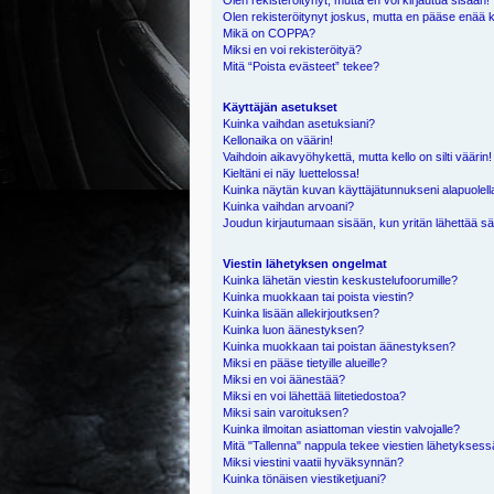
Olen rekisteröitynyt, mutta en voi kirjautua sisään!
Olen rekisteröitynyt joskus, mutta en pääse enää 
Mikä on COPPA?
Miksi en voi rekisteröityä?
Mitä “Poista evästeet” tekee?
Käyttäjän asetukset
Kuinka vaihdan asetuksiani?
Kellonaika on väärin!
Vaihdoin aikavyöhykettä, mutta kello on silti väärin!
Kieltäni ei näy luettelossa!
Kuinka näytän kuvan käyttäjätunnukseni alapuolell
Kuinka vaihdan arvoani?
Joudun kirjautumaan sisään, kun yritän lähettää s
Viestin lähetyksen ongelmat
Kuinka lähetän viestin keskustelufoorumille?
Kuinka muokkaan tai poista viestin?
Kuinka lisään allekirjoutksen?
Kuinka luon äänestyksen?
Kuinka muokkaan tai poistan äänestyksen?
Miksi en pääse tietyille alueille?
Miksi en voi äänestää?
Miksi en voi lähettää liitetiedostoa?
Miksi sain varoituksen?
Kuinka ilmoitan asiattoman viestin valvojalle?
Mitä "Tallenna" nappula tekee viestien lähetykses
Miksi viestini vaatii hyväksynnän?
Kuinka tönäisen viestiketjuani?