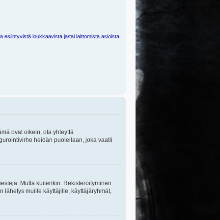
 esiintyvistä loukkaavista ja/tai laittomista asioista
ämä ovat oikein, ota yhteyttä
gurointivirhe heidän puolellaan, joka vaatii
viestejä. Mutta kuitenkin. Rekisteröityminen
n lähetys muille käyttäjille, käyttäjäryhmät,