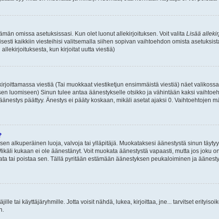
 tämän omissa asetuksissasi. Kun olet luonut allekirjoituksen. Voit valita
Lisää allekir
isesti kaikkiin viesteihisi valitsemalla siihen sopivan vaihtoehdon omista asetuksista
llekirjoituksesta, kun kirjoitat uutta viestiä)
rjoittamassa viestiä (Tai muokkaat viestiketjun ensimmäistä viestiä) näet valikos
ksen luomiseen) Sinun tulee antaa äänestykselle otsikko ja vähintään kaksi vaihtoeh
 äänestys päättyy. Änestys ei pääty koskaan, mikäli asetat ajaksi 0. Vaihtoehtojen mä
?
 sen alkuperäinen luoja, valvoja tai ylläpitäjä. Muokataksesi äänestystä sinun täyty
käli kukaan ei ole äänestänyt. Voit muokata äänestystä vapaasti, mutta jos joku on
muokata tai poistaa sen. Tällä pyritään estämään äänestyksen peukaloiminen ja ääne
täjille tai käyttäjäryhmille. Jotta voisit nähdä, lukea, kirjoittaa, jne... tarvitset erityiso
n.