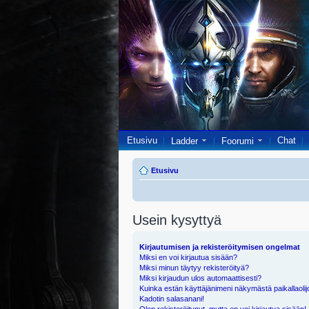
Etusivu
Chat
Ladder
Foorumi
Etusivu
Usein kysyttyä
Kirjautumisen ja rekisteröitymisen ongelmat
Miksi en voi kirjautua sisään?
Miksi minun täytyy rekisteröityä?
Miksi kirjaudun ulos automaattisesti?
Kuinka estän käyttäjänimeni näkymästä paikallaolij
Kadotin salasanani!