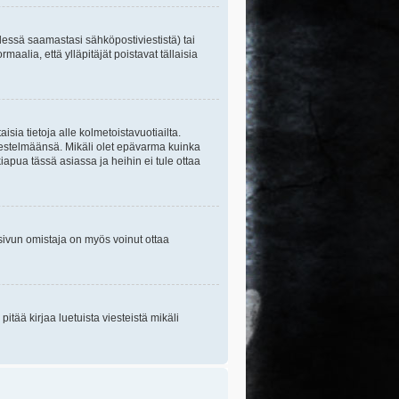
essä saamastasi sähköpostiviestistä) tai
maalia, että ylläpitäjät poistavat tällaisia
sia tietoja alle kolmetoistavuotiailta.
rjestelmäänsä. Mikäli olet epävarma kuinka
apua tässä asiassa ja heihin ei tule ottaa
tisivun omistaja on myös voinut ottaa
itää kirjaa luetuista viesteistä mikäli