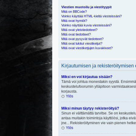
Viestien muotoilu ja viestityypit
Mitä on BBCode?
Voinko käyttää HTML-kieltä viesteissäni?
Mitä ovat hymiöt?
Voinko näyttää kuvia viesteissäni?
Mitä ovat yleistiedotteet?
Mitä ovat tiedotteet?
Mitä ovat pysyvät tiedotteet?
Mitä ovat lukitut viestiketjut?
Mitä ovat viestiketjujen kuvakkeet?
Kirjautumisen ja rekisteröitymisen
Miksi en voi kirjautua sisään?
Tämä voi johtua monestakin syystä. Ensimmäisek
keskustelufoorumin ylläpitoon varmistaaksesi, 
korjausta.
Ylös
Miksi minun täytyy rekisteröityä?
Sinun ei välttämättä tarvitse. Se on keskustelu
antaa muitakin toimintoja käyttöösi, jotka eivät
jne... Rekisteröityminen vie vain pienen hetke
Ylös