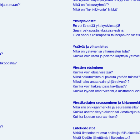
Miksi joillain käyttäjäryhmä näkyy erivärisen
kirjautumaan?!
Mikä on "oletusryhmä"?
Mikä on "henkilökunta" linkki?
Yksityisviestit
En voi lähettää yksitysiviestejä!
Saan roskapostia yksityisviestinä!
Olen saanut roskapostia tai herjaavan viestin
Ystävät ja vihamiehet
Mikä on ystävien ja vihamiesten lista?
a?
Kuinka voin lisätä ja poistaa käyttäjiä ystävie
ähköpostia?
Viestien etsiminen
Kuinka voin etsiä viestejä?
Miksi hakutoiminto ei palauta yhtään tulosta
Miksi haku antaa vain tyhjän sivun?!?
Kuinka voin hakea toisia käyttäjiä??
Kuinka löydän omat viestini ja aloittamani vie
Viestiketjujen seuraaminen ja kirjanmerki
Mikä ero on kirjanmerkillä ja seuraamisella?
Kuinka asetan tietyn alueen tai viestiketjun
Kuinka lopetan seuraamisen?
sä?
Liitetiedostot
Mitkä liitetiedostot ovat sallittuja tällä alueella
Mistä löydän lähettämäni liitetiedostot?