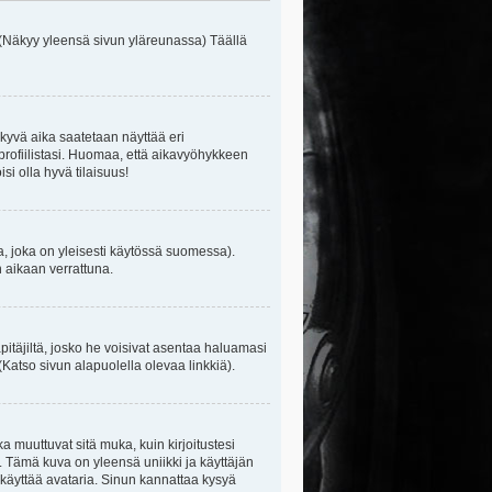
 (Näkyy yleensä sivun yläreunassa) Täällä
kyvä aika saatetaan näyttää eri
rofiilistasi. Huomaa, että aikavyöhykkeen
isi olla hyvä tilaisuus!
, joka on yleisesti käytössä suomessa).
n aikaan verrattuna.
äpitäjiltä, josko he voisivat asentaa haluamasi
(Katso sivun alapuolella olevaa linkkiä).
ka muuttuvat sitä muka, kuin kirjoitustesi
. Tämä kuva on yleensä uniikki ja käyttäjän
 käyttää avataria. Sinun kannattaa kysyä