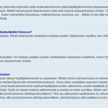
n jokaisella käynnillä
rastia keskustelufoorumi pitää käyttäjätunnuksesi kirjautunee
asi. Mikäli haluat pysyä kirjautuneena laita rasti ruutuun kirjautuessassi sisään. Tä
 Kuten esimerkiksi kirjastossa, nettikahvilassa, koulussa, jne... Mikäli et näe tätä r
töstä.
allaolijoiden listassa?
kallaolo
. Mikäli laitat tämän asetuksen kohtaan
päällä
. Näkymisesi rajoittuu vain ylläp
 palauttaa. Se voidaan asettaa uusiksi. Asettaaksesi salasanan uudelleen, mene ki
pian kirjautumaan sisään.
 sisään!
armasti oikean käyttäjätunnuksen ja salasanan. Mikäli nämä ovat kunnossa on mahdol
et rekisteröitynyt alle kolmetoistavuotiaana
. Sinun tulee noudattaa saamiasi ohjeita.
Useat keskustelufoorumit vaativat käyttäjätunnusten aktivoinnin uusilta käyttäjiltä jo
idyit. Siellä oli ohjeet mukana aktivoinnista ja kuinka se tulee suorittaa. Mikäli sait 
että annoit toimivan sähköpostiosoitteen? Yksi syy aktivoinnin vaatimiseen on vähe
a, että annoit toimivan sähköpostiosoitteen, olet tarkistanut, että laatikkosi ei ol