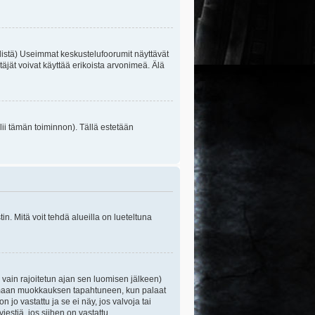
listä) Useimmat keskustelufoorumit näyttävät
itäjät voivat käyttää erikoista arvonimeä. Älä
lii tämän toiminnon). Tällä estetään
n. Mitä voit tehdä alueilla on lueteltuna
s vain rajoitetun ajan sen luomisen jälkeen)
ittamaan muokkauksen tapahtuneen, kun palaat
o vastattu ja se ei näy, jos valvoja tai
iestiä, jos siihen on vastattu.