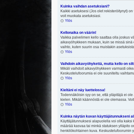
Kuinka vaihdan asetuksiani?
Kaikki asetuksesi (Jos olet rekisteröitynyt) on
voit muokata asetuksiasi.
Ylös
Kellonaika on väärin!
Vaikka palvelimen kello saattaa olla joskus v
aikavyöhykkeen mukaan, kuin se missä sinä ol
vaihto, kuten suurin osa muistakin asetuksista on
Ylös
Vaihdoin aikavyöhykettä, mutta kello on silt
Mikäli vaihdoit aikavyöhykkeen varmasti oike
Keskustelufoorumia ei ole suuniteltu vaihtamaa
Ylös
Kieltäni ei näy luettelossa!
Todennäköisin syy on se, että yläpitäjä ei ole 
kielen. Mikäli käännöstä ei ole olemassa. Voit
Ylös
Kuinka näytän kuvan käyttäjätunnukseni al
Käyttäjätunnuksesi alapuolella voi olla kaksi k
määrää kasvaa tai minkä statuksen ylläpito on
henkilökohtainen kuva. Keskustelufoorumin yll