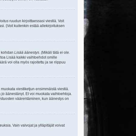
joitus
ruudun kirjoittaessasi viestiä. Voit
si. (Voit kuitenkin estää allekirjoituksen
sa kohdan
Lisää äänestys
. (Mikäli tätä ei ole.
toa Lisää kaikki vaihtoehdot omille
ärä voi olla myös rajoitettu ja se riippuu
y muokata viestiketjun ensimmäistä viestiä.
 jo äänestänyt. Et voi muokata vaihtoehtoja.
stystuosten väärentäminen, kun äänestys on
ikeuksia. Vain valvojat ja ylläpitäjät voivat