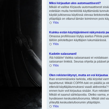
Miksi kirjaudun ulos automaattisesti?
Mikäli et valitse
Kirjaudu automaattisesti sisää
estetään muita henkilöitä käyttämästä tunnuksi
käytät julkisessa käytössä olevaa tietokonetta.
ylläpitäjä on ottanut tämän toiminnon pois käy
Ylös
Kuinka estän käyttäjänimeni näkymästä paik
Omassa profiilissasi löytyy asetus
Piilota pai
tällöin piilotettujen käyttäjien lukumäärässä.
Ylös
Kadotin salasanani!
Älä hätäile! Vaikka salasanaasi ei voidakaan
salasanan
linkkiä. Seuraa ohjeita ja pääset 
Ylös
Olen rekisteröitynyt, mutta en voi kirjautua
Ihan ensimmäiseksi tarkista, että kirjoitat v
tapahtunut. Mikäli COPPA-tuki on päällä ja
ol
etteivät käyttäjätunnuksesi vaadi aktivointia? 
ennen kuin voit kirjautua sisään. Kun rekisterö
Mikäli et saanut sähköpostia. Oletko varma, 
hyväkseen keskustelufoorumia. Mikäli olet varm
yhteyttä keskustelufoorumin ylläpitäjiin.
Ylös