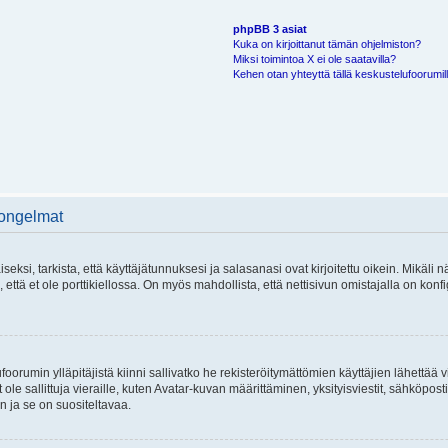
phpBB 3 asiat
Kuka on kirjoittanut tämän ohjelmiston?
Miksi toimintoa X ei ole saatavilla?
Kehen otan yhteyttä tällä keskustelufoorumilla
 ongelmat
si, tarkista, että käyttäjätunnuksesi ja salasanasi ovat kirjoitettu oikein. Mikäli n
että et ole porttikiellossa. On myös mahdollista, että nettisivun omistajalla on konfi
foorumin ylläpitäjistä kiinni sallivatko he rekisteröitymättömien käyttäjien lähettää 
 ole sallittuja vieraille, kuten Avatar-kuvan määrittäminen, yksityisviestit, sähköposti
n ja se on suositeltavaa.