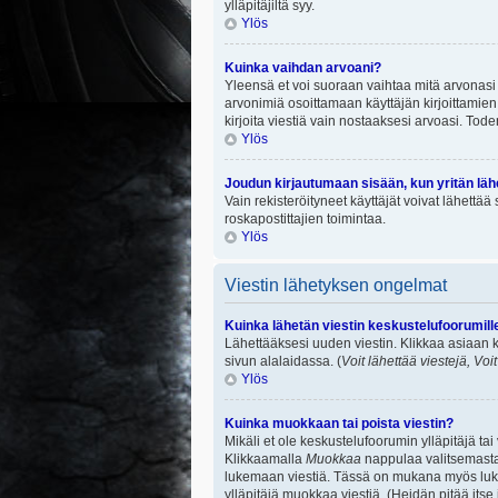
ylläpitäjiltä syy.
Ylös
Kuinka vaihdan arvoani?
Yleensä et voi suoraan vaihtaa mitä arvonasi 
arvonimiä osoittamaan käyttäjän kirjoittamien v
kirjoita viestiä vain nostaaksesi arvoasi. To
Ylös
Joudun kirjautumaan sisään, kun yritän lä
Vain rekisteröityneet käyttäjät voivat lähettä
roskapostittajien toimintaa.
Ylös
Viestin lähetyksen ongelmat
Kuinka lähetän viestin keskustelufoorumill
Lähettääksesi uuden viestin. Klikkaa asiaan k
sivun alalaidassa. (
Voit lähettää viestejä, Voi
Ylös
Kuinka muokkaan tai poista viestin?
Mikäli et ole keskustelufoorumin ylläpitäjä ta
Klikkaamalla
Muokkaa
nappulaa valitsemastas
lukemaan viestiä. Tässä on mukana myös lukumä
ylläpitäjä muokkaa viestiä. (Heidän pitää itse 