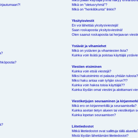
Miksi joillain käyttäjäryhmä näkyy erivärisen
kirjautumaan?!
Mikä on "oletusryhmä"?
Mikä on "henkilökunta" linkki?
Yksityisviestit
En voi lähettää yksitysiviestejä!
Saan roskapostia yksityisviestinä!
Olen saanut roskapostia tai herjaavan viestin
Ystävät ja vihamiehet
Mikä on ystävien ja vihamiesten lista?
a?
Kuinka voin lisätä ja poistaa käyttäjiä ystävie
ähköpostia?
Viestien etsiminen
Kuinka voin etsiä viestejä?
Miksi hakutoiminto ei palauta yhtään tulosta
Miksi haku antaa vain tyhjän sivun?!?
Kuinka voin hakea toisia käyttäjiä??
Kuinka löydän omat viestini ja aloittamani vie
Viestiketjujen seuraaminen ja kirjanmerki
Mikä ero on kirjanmerkillä ja seuraamisella?
Kuinka asetan tietyn alueen tai viestiketjun
Kuinka lopetan seuraamisen?
sä?
Liitetiedostot
Mitkä liitetiedostot ovat sallittuja tällä alueella
Mistä löydän lähettämäni liitetiedostot?