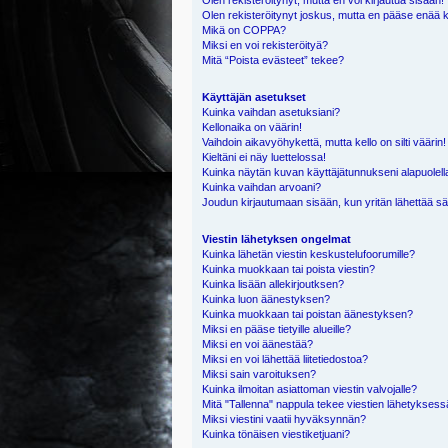
Olen rekisteröitynyt, mutta en voi kirjautua sisään!
Olen rekisteröitynyt joskus, mutta en pääse enää 
Mikä on COPPA?
Miksi en voi rekisteröityä?
Mitä “Poista evästeet” tekee?
Käyttäjän asetukset
Kuinka vaihdan asetuksiani?
Kellonaika on väärin!
Vaihdoin aikavyöhykettä, mutta kello on silti väärin!
Kieltäni ei näy luettelossa!
Kuinka näytän kuvan käyttäjätunnukseni alapuolell
Kuinka vaihdan arvoani?
Joudun kirjautumaan sisään, kun yritän lähettää s
Viestin lähetyksen ongelmat
Kuinka lähetän viestin keskustelufoorumille?
Kuinka muokkaan tai poista viestin?
Kuinka lisään allekirjoutksen?
Kuinka luon äänestyksen?
Kuinka muokkaan tai poistan äänestyksen?
Miksi en pääse tietyille alueille?
Miksi en voi äänestää?
Miksi en voi lähettää liitetiedostoa?
Miksi sain varoituksen?
Kuinka ilmoitan asiattoman viestin valvojalle?
Mitä "Tallenna" nappula tekee viestien lähetykses
Miksi viestini vaatii hyväksynnän?
Kuinka tönäisen viestiketjuani?