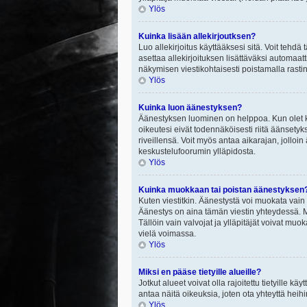
Ylös
Kuinka lisään allekirjoutksen?
Luo allekirjoitus käyttääksesi sitä. Voit tehdä
asettaa allekirjoituksen lisättäväksi automaatt
näkymisen viestikohtaisesti poistamalla rastin a
Ylös
Kuinka luon äänestyksen?
Äänestyksen luominen on helppoa. Kun olet ki
oikeutesi eivät todennäköisesti riitä äänsety
riveillensä. Voit myös antaa aikarajan, jolloin
keskustelufoorumin ylläpidosta.
Ylös
Kuinka muokkaan tai poistan äänestyksen
Kuten viestitkin. Äänestystä voi muokata vain
Äänestys on aina tämän viestin yhteydessä. Mi
Tällöin vain valvojat ja ylläpitäjät voivat 
vielä voimassa.
Ylös
Miksi en pääse tietyille alueille?
Jotkut alueet voivat olla rajoitettu tietyille käyt
antaa näitä oikeuksia, joten ota yhteyttä heihi
Ylös