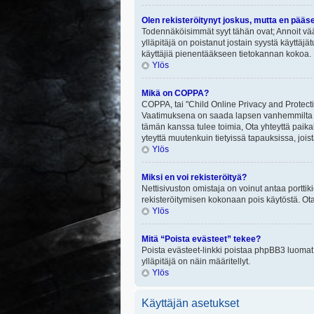
Olen rekisteröitynyt joskus, mutta en pääs
Todennäköisimmät syyt tähän ovat; Annoit vää
ylläpitäjä on poistanut jostain syystä käyttäjä
käyttäjiä pienentääkseen tietokannan kokoa. 
Ylös
Mikä on COPPA?
COPPA, tai "Child Online Privacy and Protectio
Vaatimuksena on saada lapsen vanhemmilta tai
tämän kanssa tulee toimia, Ota yhteyttä paika
yteyttä muutenkuin tietyissä tapauksissa, joi
Ylös
Miksi en voi rekisteröityä?
Nettisivuston omistaja on voinut antaa porttik
rekisteröitymisen kokonaan pois käytöstä. Ota
Ylös
Mitä “Poista evästeet” tekee?
Poista evästeet-linkki poistaa phpBB3 luomat e
ylläpitäjä on näin määritellyt.
Ylös
Käyttäjän asetukset