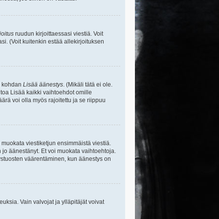
joitus
ruudun kirjoittaessasi viestiä. Voit
si. (Voit kuitenkin estää allekirjoituksen
sa kohdan
Lisää äänestys
. (Mikäli tätä ei ole.
toa Lisää kaikki vaihtoehdot omille
ärä voi olla myös rajoitettu ja se riippuu
y muokata viestiketjun ensimmäistä viestiä.
 jo äänestänyt. Et voi muokata vaihtoehtoja.
stystuosten väärentäminen, kun äänestys on
ikeuksia. Vain valvojat ja ylläpitäjät voivat