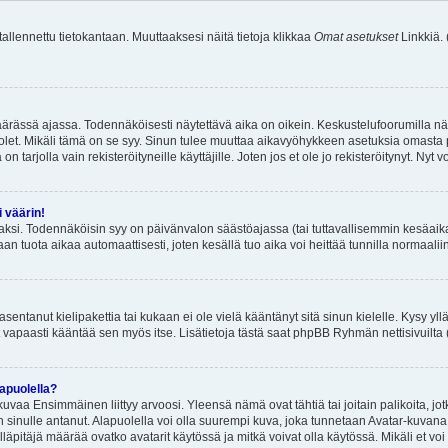
 tallennettu tietokantaan. Muuttaaksesi näitä tietoja klikkaa
Omat asetukset
Linkkiä.
äärässä ajassa. Todennäköisesti näytettävä aika on oikein. Keskustelufoorumilla nä
et. Mikäli tämä on se syy. Sinun tulee muuttaa aikavyöhykkeen asetuksia omasta p
 tarjolla vain rekisteröityneille käyttäjille. Joten jos et ole jo rekisteröitynyt. Nyt vo
i väärin!
aksi. Todennäköisin syy on päivänvalon säästöajassa (tai tuttavallisemmin kesäaika
n tuota aikaa automaattisesti, joten kesällä tuo aika voi heittää tunnilla normaalii
asentanut kielipakettia tai kukaan ei ole vielä kääntänyt sitä sinun kielelle. Kysy yll
 vapaasti kääntää sen myös itse. Lisätietoja tästä saat phpBB Ryhmän nettisivuilta 
apuolella?
uvaa Ensimmäinen liittyy arvoosi. Yleensä nämä ovat tähtiä tai joitain palikoita, jot
 sinulle antanut. Alapuolella voi olla suurempi kuva, joka tunnetaan Avatar-kuvana
äpitäjä määrää ovatko avatarit käytössä ja mitkä voivat olla käytössä. Mikäli et voi