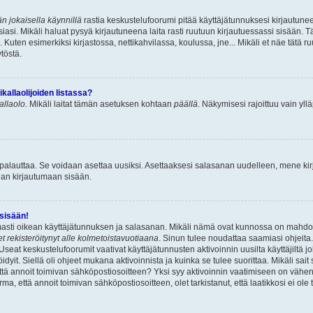
n jokaisella käynnillä
rastia keskustelufoorumi pitää käyttäjätunnuksesi kirjautunee
asi. Mikäli haluat pysyä kirjautuneena laita rasti ruutuun kirjautuessassi sisään. Tä
 Kuten esimerkiksi kirjastossa, nettikahvilassa, koulussa, jne... Mikäli et näe tätä r
töstä.
allaolijoiden listassa?
kallaolo
. Mikäli laitat tämän asetuksen kohtaan
päällä
. Näkymisesi rajoittuu vain ylläp
 palauttaa. Se voidaan asettaa uusiksi. Asettaaksesi salasanan uudelleen, mene ki
pian kirjautumaan sisään.
 sisään!
armasti oikean käyttäjätunnuksen ja salasanan. Mikäli nämä ovat kunnossa on mahdol
et rekisteröitynyt alle kolmetoistavuotiaana
. Sinun tulee noudattaa saamiasi ohjeita.
Useat keskustelufoorumit vaativat käyttäjätunnusten aktivoinnin uusilta käyttäjiltä jo
idyit. Siellä oli ohjeet mukana aktivoinnista ja kuinka se tulee suorittaa. Mikäli sait 
että annoit toimivan sähköpostiosoitteen? Yksi syy aktivoinnin vaatimiseen on vähe
a, että annoit toimivan sähköpostiosoitteen, olet tarkistanut, että laatikkosi ei ol