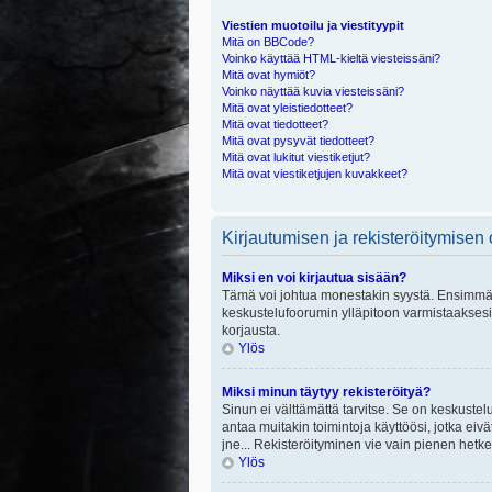
Viestien muotoilu ja viestityypit
Mitä on BBCode?
Voinko käyttää HTML-kieltä viesteissäni?
Mitä ovat hymiöt?
Voinko näyttää kuvia viesteissäni?
Mitä ovat yleistiedotteet?
Mitä ovat tiedotteet?
Mitä ovat pysyvät tiedotteet?
Mitä ovat lukitut viestiketjut?
Mitä ovat viestiketjujen kuvakkeet?
Kirjautumisen ja rekisteröitymisen
Miksi en voi kirjautua sisään?
Tämä voi johtua monestakin syystä. Ensimmäisek
keskustelufoorumin ylläpitoon varmistaaksesi, 
korjausta.
Ylös
Miksi minun täytyy rekisteröityä?
Sinun ei välttämättä tarvitse. Se on keskustelu
antaa muitakin toimintoja käyttöösi, jotka eivät
jne... Rekisteröityminen vie vain pienen hetke
Ylös