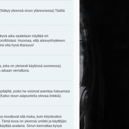
 (Näkyy yleensä sivun yläreunassa) Täällä
kyvä aika saatetaan näyttää eri
rofiilistasi. Huomaa, että aikavyöhykkeen
isi olla hyvä tilaisuus!
, joka on yleisesti käytössä suomessa).
n aikaan verrattuna.
äpitäjiltä, josko he voisivat asentaa haluamasi
(Katso sivun alapuolella olevaa linkkiä).
ka muuttuvat sitä muka, kuin kirjoitustesi
. Tämä kuva on yleensä uniikki ja käyttäjän
 käyttää avataria. Sinun kannattaa kysyä