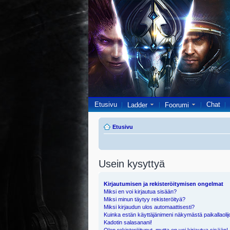
Etusivu
Chat
Ladder
Foorumi
Etusivu
Usein kysyttyä
Kirjautumisen ja rekisteröitymisen ongelmat
Miksi en voi kirjautua sisään?
Miksi minun täytyy rekisteröityä?
Miksi kirjaudun ulos automaattisesti?
Kuinka estän käyttäjänimeni näkymästä paikallaolij
Kadotin salasanani!