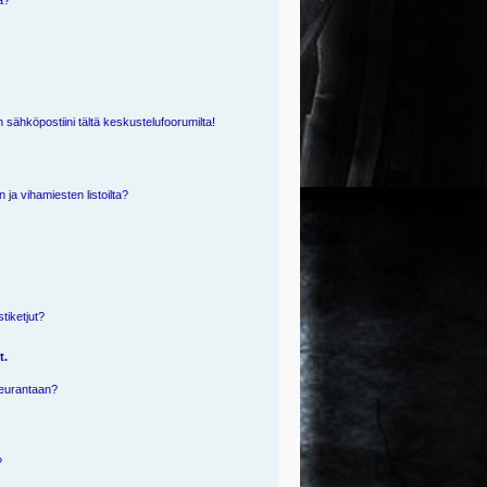
ä?
 sähköpostiini tältä keskustelufoorumilta!
n ja vihamiesten listoilta?
?
stiketjut?
t.
 seurantaan?
?