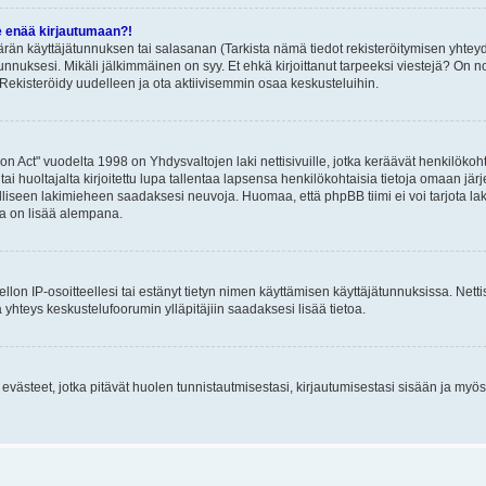
e enää kirjautumaan?!
rän käyttäjätunnuksen tai salasanan (Tarkista nämä tiedot rekisteröitymisen yhteyd
tunnuksesi. Mikäli jälkimmäinen on syy. Et ehkä kirjoittanut tarpeeksi viestejä? On nor
Rekisteröidy uudelleen ja ota aktiivisemmin osaa keskusteluihin.
n Act" vuodelta 1998 on Yhdysvaltojen laki nettisivuille, jotka keräävät henkilökohtai
 huoltajalta kirjoitettu lupa tallentaa lapsensa henkilökohtaisia tietoja omaan jä
lliseen lakimieheen saadaksesi neuvoja. Huomaa, että phpBB tiimi ei voi tarjota laki
sta on lisää alempana.
iellon IP-osoitteellesi tai estänyt tietyn nimen käyttämisen käyttäjätunnuksissa. Net
 yhteys keskustelufoorumin ylläpitäjiin saadaksesi lisää tietoa.
västeet, jotka pitävät huolen tunnistautmisestasi, kirjautumisestasi sisään ja myös p