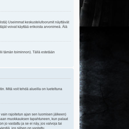
listä) Useimmat keskustelufoorumit näyttävät
itäjät voivat käyttää erikoista arvonimeä. Älä
lii tämän toiminnon). Tällä estetään
n. Mitä voit tehdä alueilla on lueteltuna
s vain rajoitetun ajan sen luomisen jälkeen)
ittamaan muokkauksen tapahtuneen, kun palaat
o vastattu ja se ei näy, jos valvoja tai
iestiä, jos siihen on vastattu.