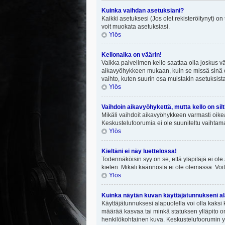
Kuinka vaihdan asetuksiani?
Kaikki asetuksesi (Jos olet rekisteröitynyt) on
voit muokata asetuksiasi.
Ylös
Kellonaika on väärin!
Vaikka palvelimen kello saattaa olla joskus v
aikavyöhykkeen mukaan, kuin se missä sinä ol
vaihto, kuten suurin osa muistakin asetuksista on
Ylös
Vaihdoin aikavyöhykettä, mutta kello on silt
Mikäli vaihdoit aikavyöhykkeen varmasti oike
Keskustelufoorumia ei ole suuniteltu vaihtamaa
Ylös
Kieltäni ei näy luettelossa!
Todennäköisin syy on se, että yläpitäjä ei ole 
kielen. Mikäli käännöstä ei ole olemassa. Voit
Ylös
Kuinka näytän kuvan käyttäjätunnukseni al
Käyttäjätunnuksesi alapuolella voi olla kaksi k
määrää kasvaa tai minkä statuksen ylläpito on
henkilökohtainen kuva. Keskustelufoorumin yll