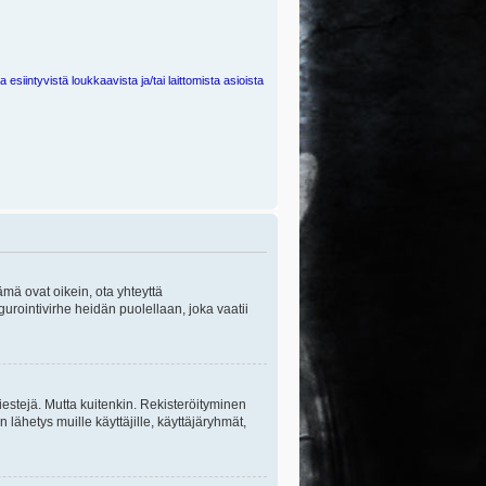
 esiintyvistä loukkaavista ja/tai laittomista asioista
ämä ovat oikein, ota yhteyttä
gurointivirhe heidän puolellaan, joka vaatii
viestejä. Mutta kuitenkin. Rekisteröityminen
n lähetys muille käyttäjille, käyttäjäryhmät,