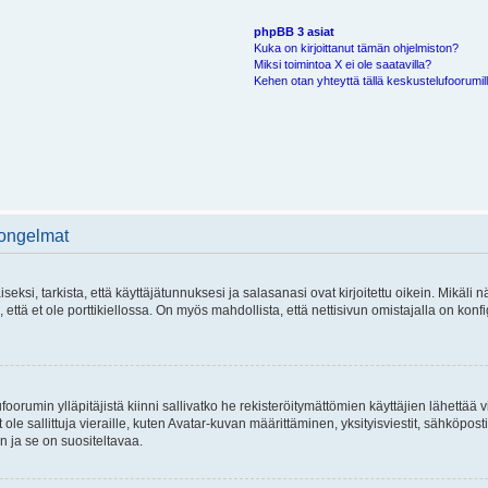
phpBB 3 asiat
Kuka on kirjoittanut tämän ohjelmiston?
Miksi toimintoa X ei ole saatavilla?
Kehen otan yhteyttä tällä keskustelufoorumilla
 ongelmat
si, tarkista, että käyttäjätunnuksesi ja salasanasi ovat kirjoitettu oikein. Mikäli n
että et ole porttikiellossa. On myös mahdollista, että nettisivun omistajalla on konfi
foorumin ylläpitäjistä kiinni sallivatko he rekisteröitymättömien käyttäjien lähettää 
 ole sallittuja vieraille, kuten Avatar-kuvan määrittäminen, yksityisviestit, sähköposti
n ja se on suositeltavaa.