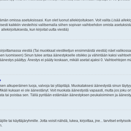
 tämän omissa asetuksissasi. Kun olet luonut allekirjoituksen. Voit valita
Lisää allekir
isesti kaikkiin viesteihisi valitsemalla siihen sopivan vaihtoehdon omista asetuksista
llekirjoituksesta, kun kirjoitat uutta viestiä)
rjoittamassa viestiä (Tai muokkaat viestiketjun ensimmäistä viestiä) näet valikos
ksen luomiseen) Sinun tulee antaa äänestykselle otsikko ja vähintään kaksi vaihtoeh
 äänestys päättyy. Änestys ei pääty koskaan, mikäli asetat ajaksi 0. Vaihtoehtojen mä
?
 sen alkuperäinen luoja, valvoja tai ylläpitäjä. Muokataksesi äänestystä sinun täyty
käli kukaan ei ole äänestänyt. Voit muokata äänestystä vapaasti, mutta jos joku on
muokata tai poistaa sen. Tällä pyritään estämään äänestyksen peukaloiminen ja ääne
täjille tai käyttäjäryhmille. Jotta voisit nähdä, lukea, kirjoittaa, jne... tarvitset erityiso
n.