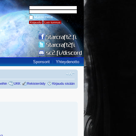
Muista minut
Sponsorit
Yhteydenotto
eihin
UKK
Rekisteröidy
Kirjaudu sisään