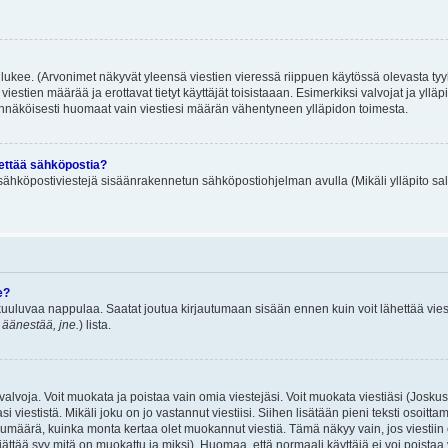
lukee. (Arvonimet näkyvät yleensä viestien vieressä riippuen käytössä olevasta tyy
iestien määrää ja erottavat tietyt käyttäjät toisistaaan. Esimerkiksi valvojat ja ylläp
dennäköisesti huomaat vain viestiesi määrän vähentyneen ylläpidon toimesta.
hettää sähköpostia?
ä sähköpostiviestejä sisäänrakennetun sähköpostiohjelman avulla (Mikäli ylläpito sal
e?
uuluvaa nappulaa. Saatat joutua kirjautumaan sisään ennen kuin voit lähettää viesti
t äänestää, jne.
) lista.
i valvoja. Voit muokata ja poistaa vain omia viestejäsi. Voit muokata viestiäsi (Josku
i viestistä. Mikäli joku on jo vastannut viestiisi. Siihen lisätään pieni teksti oso
ärä, kuinka monta kertaa olet muokannut viestiä. Tämä näkyy vain, jos viestiin on j
jättää syy mitä on muokattu ja miksi). Huomaa, että normaali käyttäjä ei voi poistaa v