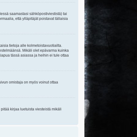
essä saamastasi sähköpostiviestistä) tai
maalia, että ylläpitäjät poistavat tällaisia
sia tietoja alle kolmetoistavuotiailta.
rjestelmäänsä. Mikäli olet epävarma kuinka
apua tässä asiassa ja heihin ei tule ottaa
tisivun omistaja on myös voinut ottaa
itää kirjaa luetuista viesteistä mikäli