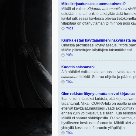
Miksi kirjaudun ulos automaattisesti?
Mikäli et valitse
Kirjaudu automaattisesti sisää
estetään muita henkilöitä käyttämästä tunnuksi
käytät julkisessa käytössä olevaa tietokonetta.
ylläpitäjä on ottanut tämän toiminnon pois käy
Ylös
Kuinka estän käyttäjänimeni näkymästä paik
Omassa profiilissasi löytyy asetus
Piilota pai
tällöin piilotettujen käyttäjien lukumäärässä.
Ylös
Kadotin salasanani!
Älä hätäile! Vaikka salasanaasi ei voidakaan
salasanan
linkkiä. Seuraa ohjeita ja pääset 
Ylös
Olen rekisteröitynyt, mutta en voi kirjautua
Ihan ensimmäiseksi tarkista, että kirjoitat v
tapahtunut. Mikäli COPPA-tuki on päällä ja
ol
etteivät käyttäjätunnuksesi vaadi aktivointia? 
ennen kuin voit kirjautua sisään. Kun rekisterö
Mikäli et saanut sähköpostia. Oletko varma, 
hyväkseen keskustelufoorumia. Mikäli olet varm
yhteyttä keskustelufoorumin ylläpitäjiin.
Ylös