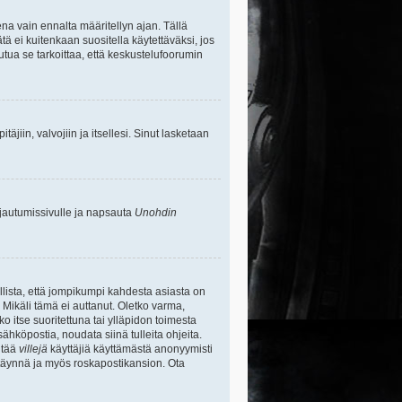
na vain ennalta määritellyn ajan. Tällä
tä ei kuitenkaan suositella käytettäväksi, jos
uutua se tarkoittaa, että keskustelufoorumin
itäjiin, valvojiin ja itsellesi. Sinut lasketaan
rjautumissivulle ja napsauta
Unohdin
lista, että jompikumpi kahdesta asiasta on
 Mikäli tämä ei auttanut. Oletko varma,
ko itse suoritettuna tai ylläpidon toimesta
sähköpostia, noudata siinä tulleita ohjeita.
ntää
villejä
käyttäjiä käyttämästä anonyymisti
e täynnä ja myös roskapostikansion. Ota