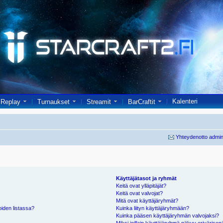
Kalenteri
Replay
Turnaukset
Streamit
BarCraftit
Yhteydenotto admin
Käyttäjätasot ja ryhmät
Keitä ovat ylläpitäjät?
Keitä ovat valvojat?
Mitä ovat käyttäjäryhmät?
oiden listassa?
Kuinka liityn käyttäjäryhmään?
Kuinka pääsen käyttäjäryhmän valvojaksi?