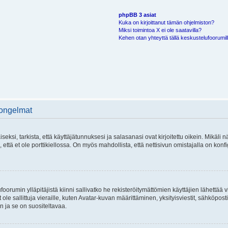
phpBB 3 asiat
Kuka on kirjoittanut tämän ohjelmiston?
Miksi toimintoa X ei ole saatavilla?
Kehen otan yhteyttä tällä keskustelufoorumilla
 ongelmat
si, tarkista, että käyttäjätunnuksesi ja salasanasi ovat kirjoitettu oikein. Mikäli n
että et ole porttikiellossa. On myös mahdollista, että nettisivun omistajalla on konfi
foorumin ylläpitäjistä kiinni sallivatko he rekisteröitymättömien käyttäjien lähettää 
 ole sallittuja vieraille, kuten Avatar-kuvan määrittäminen, yksityisviestit, sähköposti
n ja se on suositeltavaa.