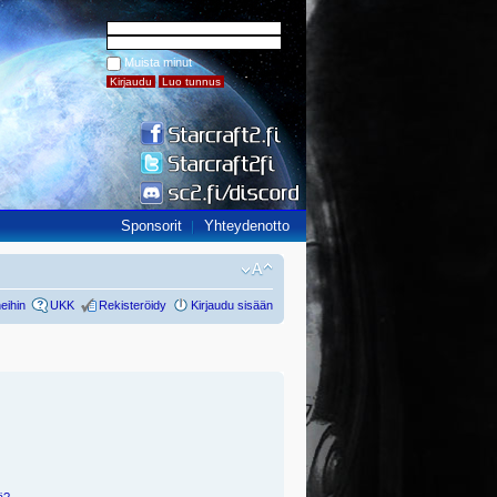
Muista minut
Sponsorit
Yhteydenotto
eihin
UKK
Rekisteröidy
Kirjaudu sisään