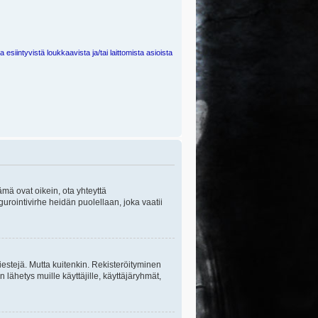
 esiintyvistä loukkaavista ja/tai laittomista asioista
ämä ovat oikein, ota yhteyttä
gurointivirhe heidän puolellaan, joka vaatii
viestejä. Mutta kuitenkin. Rekisteröityminen
n lähetys muille käyttäjille, käyttäjäryhmät,