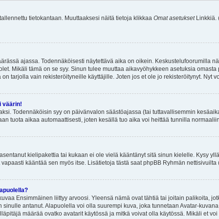
 tallennettu tietokantaan. Muuttaaksesi näitä tietoja klikkaa
Omat asetukset
Linkkiä.
äärässä ajassa. Todennäköisesti näytettävä aika on oikein. Keskustelufoorumilla nä
et. Mikäli tämä on se syy. Sinun tulee muuttaa aikavyöhykkeen asetuksia omasta p
 tarjolla vain rekisteröityneille käyttäjille. Joten jos et ole jo rekisteröitynyt. Nyt vo
i väärin!
aksi. Todennäköisin syy on päivänvalon säästöajassa (tai tuttavallisemmin kesäaika
n tuota aikaa automaattisesti, joten kesällä tuo aika voi heittää tunnilla normaalii
asentanut kielipakettia tai kukaan ei ole vielä kääntänyt sitä sinun kielelle. Kysy yll
 vapaasti kääntää sen myös itse. Lisätietoja tästä saat phpBB Ryhmän nettisivuilta 
apuolella?
uvaa Ensimmäinen liittyy arvoosi. Yleensä nämä ovat tähtiä tai joitain palikoita, jot
 sinulle antanut. Alapuolella voi olla suurempi kuva, joka tunnetaan Avatar-kuvana
äpitäjä määrää ovatko avatarit käytössä ja mitkä voivat olla käytössä. Mikäli et voi