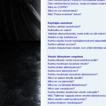
Olen rekisteröitynyt, mutta en voi kirjautua sisään!
Olen rekisteröitynyt joskus, mutta en pääse enää 
Mikä on COPPA?
Miksi en voi rekisteröityä?
Mitä “Poista evästeet” tekee?
Käyttäjän asetukset
Kuinka vaihdan asetuksiani?
Kellonaika on väärin!
Vaihdoin aikavyöhykettä, mutta kello on silti väärin!
Kieltäni ei näy luettelossa!
Kuinka näytän kuvan käyttäjätunnukseni alapuolell
Kuinka vaihdan arvoani?
Joudun kirjautumaan sisään, kun yritän lähettää s
Viestin lähetyksen ongelmat
Kuinka lähetän viestin keskustelufoorumille?
Kuinka muokkaan tai poista viestin?
Kuinka lisään allekirjoutksen?
Kuinka luon äänestyksen?
Kuinka muokkaan tai poistan äänestyksen?
Miksi en pääse tietyille alueille?
Miksi en voi äänestää?
Miksi en voi lähettää liitetiedostoa?
Miksi sain varoituksen?
Kuinka ilmoitan asiattoman viestin valvojalle?
Mitä "Tallenna" nappula tekee viestien lähetykses
Miksi viestini vaatii hyväksynnän?
Kuinka tönäisen viestiketjuani?