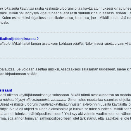
n jokaisella käynnillä
rastia keskustelufoorumi pitää käyttäjätunnuksesi kirjautunee
asi. Mikäli haluat pysyä kirjautuneena laita rasti ruutuun kirjautuessassi sisään. Tä
 Kuten esimerkiksi kirjastossa, nettikahvilassa, koulussa, jne... Mikäli et näe tätä r
töstä.
allaolijoiden listassa?
kallaolo
. Mikäli laitat tämän asetuksen kohtaan
päällä
. Näkymisesi rajoittuu vain ylläp
 palauttaa. Se voidaan asettaa uusiksi. Asettaaksesi salasanan uudelleen, mene ki
pian kirjautumaan sisään.
 sisään!
armasti oikean käyttäjätunnuksen ja salasanan. Mikäli nämä ovat kunnossa on mahdol
et rekisteröitynyt alle kolmetoistavuotiaana
. Sinun tulee noudattaa saamiasi ohjeita.
Useat keskustelufoorumit vaativat käyttäjätunnusten aktivoinnin uusilta käyttäjiltä jo
idyit. Siellä oli ohjeet mukana aktivoinnista ja kuinka se tulee suorittaa. Mikäli sait 
että annoit toimivan sähköpostiosoitteen? Yksi syy aktivoinnin vaatimiseen on vähe
a, että annoit toimivan sähköpostiosoitteen, olet tarkistanut, että laatikkosi ei ol