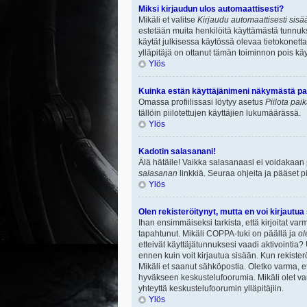
Miksi kirjaudun ulos automaattisesti?
Mikäli et valitse
Kirjaudu automaattisesti sisää
estetään muita henkilöitä käyttämästä tunnuksi
käytät julkisessa käytössä olevaa tietokonetta.
ylläpitäjä on ottanut tämän toiminnon pois käy
Ylös
Kuinka estän käyttäjänimeni näkymästä paik
Omassa profiilissasi löytyy asetus
Piilota pai
tällöin piilotettujen käyttäjien lukumäärässä.
Ylös
Kadotin salasanani!
Älä hätäile! Vaikka salasanaasi ei voidakaan
salasanan
linkkiä. Seuraa ohjeita ja pääset 
Ylös
Olen rekisteröitynyt, mutta en voi kirjautua
Ihan ensimmäiseksi tarkista, että kirjoitat v
tapahtunut. Mikäli COPPA-tuki on päällä ja
ol
etteivät käyttäjätunnuksesi vaadi aktivointia? 
ennen kuin voit kirjautua sisään. Kun rekisterö
Mikäli et saanut sähköpostia. Oletko varma, 
hyväkseen keskustelufoorumia. Mikäli olet varm
yhteyttä keskustelufoorumin ylläpitäjiin.
Ylös