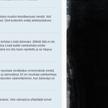
joitus
ruudun kirjoittaessasi viestiä. Voit
si. (Voit kuitenkin estää allekirjoituksen
sa kohdan
Lisää äänestys
. (Mikäli tätä ei ole.
toa Lisää kaikki vaihtoehdot omille
ärä voi olla myös rajoitettu ja se riippuu
y muokata viestiketjun ensimmäistä viestiä.
 jo äänestänyt. Et voi muokata vaihtoehtoja.
stystuosten väärentäminen, kun äänestys on
ikeuksia. Vain valvojat ja ylläpitäjät voivat