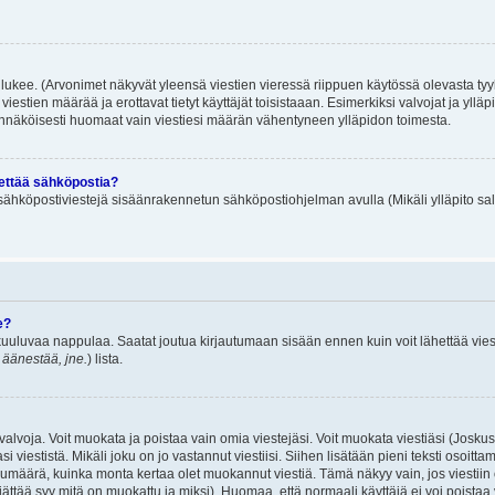
lukee. (Arvonimet näkyvät yleensä viestien vieressä riippuen käytössä olevasta tyy
iestien määrää ja erottavat tietyt käyttäjät toisistaaan. Esimerkiksi valvojat ja ylläp
dennäköisesti huomaat vain viestiesi määrän vähentyneen ylläpidon toimesta.
hettää sähköpostia?
ä sähköpostiviestejä sisäänrakennetun sähköpostiohjelman avulla (Mikäli ylläpito sal
e?
uuluvaa nappulaa. Saatat joutua kirjautumaan sisään ennen kuin voit lähettää viesti
t äänestää, jne.
) lista.
i valvoja. Voit muokata ja poistaa vain omia viestejäsi. Voit muokata viestiäsi (Josku
i viestistä. Mikäli joku on jo vastannut viestiisi. Siihen lisätään pieni teksti oso
ärä, kuinka monta kertaa olet muokannut viestiä. Tämä näkyy vain, jos viestiin on j
jättää syy mitä on muokattu ja miksi). Huomaa, että normaali käyttäjä ei voi poistaa v