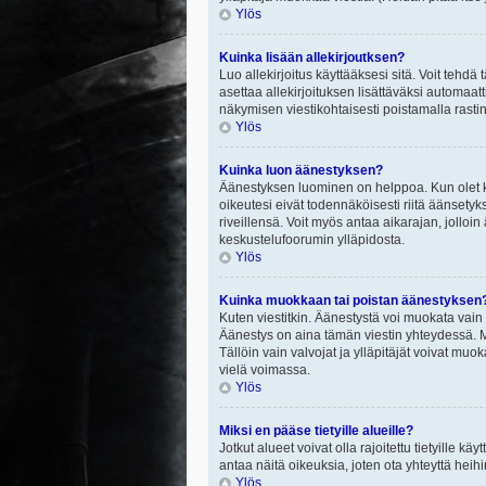
Ylös
Kuinka lisään allekirjoutksen?
Luo allekirjoitus käyttääksesi sitä. Voit tehdä
asettaa allekirjoituksen lisättäväksi automaatt
näkymisen viestikohtaisesti poistamalla rastin a
Ylös
Kuinka luon äänestyksen?
Äänestyksen luominen on helppoa. Kun olet ki
oikeutesi eivät todennäköisesti riitä äänsety
riveillensä. Voit myös antaa aikarajan, jolloin
keskustelufoorumin ylläpidosta.
Ylös
Kuinka muokkaan tai poistan äänestyksen
Kuten viestitkin. Äänestystä voi muokata vain
Äänestys on aina tämän viestin yhteydessä. Mi
Tällöin vain valvojat ja ylläpitäjät voivat 
vielä voimassa.
Ylös
Miksi en pääse tietyille alueille?
Jotkut alueet voivat olla rajoitettu tietyille käyt
antaa näitä oikeuksia, joten ota yhteyttä heihi
Ylös