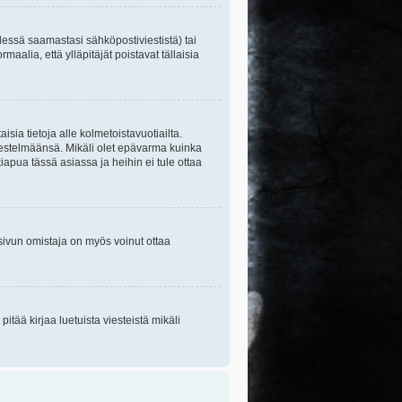
essä saamastasi sähköpostiviestistä) tai
maalia, että ylläpitäjät poistavat tällaisia
sia tietoja alle kolmetoistavuotiailta.
rjestelmäänsä. Mikäli olet epävarma kuinka
apua tässä asiassa ja heihin ei tule ottaa
tisivun omistaja on myös voinut ottaa
itää kirjaa luetuista viesteistä mikäli