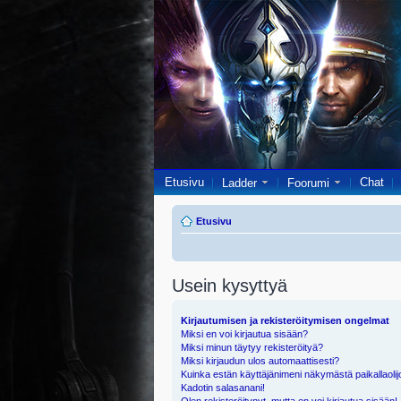
Etusivu
Chat
Ladder
Foorumi
Etusivu
Usein kysyttyä
Kirjautumisen ja rekisteröitymisen ongelmat
Miksi en voi kirjautua sisään?
Miksi minun täytyy rekisteröityä?
Miksi kirjaudun ulos automaattisesti?
Kuinka estän käyttäjänimeni näkymästä paikallaolij
Kadotin salasanani!