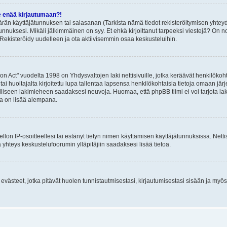
e enää kirjautumaan?!
rän käyttäjätunnuksen tai salasanan (Tarkista nämä tiedot rekisteröitymisen yhteyd
tunnuksesi. Mikäli jälkimmäinen on syy. Et ehkä kirjoittanut tarpeeksi viestejä? On nor
Rekisteröidy uudelleen ja ota aktiivisemmin osaa keskusteluihin.
n Act" vuodelta 1998 on Yhdysvaltojen laki nettisivuille, jotka keräävät henkilökohtai
 huoltajalta kirjoitettu lupa tallentaa lapsensa henkilökohtaisia tietoja omaan jä
lliseen lakimieheen saadaksesi neuvoja. Huomaa, että phpBB tiimi ei voi tarjota laki
sta on lisää alempana.
iellon IP-osoitteellesi tai estänyt tietyn nimen käyttämisen käyttäjätunnuksissa. Net
 yhteys keskustelufoorumin ylläpitäjiin saadaksesi lisää tietoa.
västeet, jotka pitävät huolen tunnistautmisestasi, kirjautumisestasi sisään ja myös p