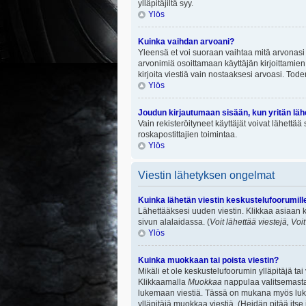
ylläpitäjiltä syy.
Ylös
Kuinka vaihdan arvoani?
Yleensä et voi suoraan vaihtaa mitä arvonasi 
arvonimiä osoittamaan käyttäjän kirjoittamien v
kirjoita viestiä vain nostaaksesi arvoasi. To
Ylös
Joudun kirjautumaan sisään, kun yritän lä
Vain rekisteröityneet käyttäjät voivat lähettä
roskapostittajien toimintaa.
Ylös
Viestin lähetyksen ongelmat
Kuinka lähetän viestin keskustelufoorumill
Lähettääksesi uuden viestin. Klikkaa asiaan k
sivun alalaidassa. (
Voit lähettää viestejä, Voi
Ylös
Kuinka muokkaan tai poista viestin?
Mikäli et ole keskustelufoorumin ylläpitäjä ta
Klikkaamalla
Muokkaa
nappulaa valitsemastas
lukemaan viestiä. Tässä on mukana myös lukumä
ylläpitäjä muokkaa viestiä. (Heidän pitää itse 