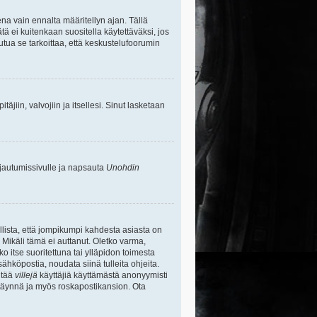
na vain ennalta määritellyn ajan. Tällä
tä ei kuitenkaan suositella käytettäväksi, jos
uutua se tarkoittaa, että keskustelufoorumin
itäjiin, valvojiin ja itsellesi. Sinut lasketaan
rjautumissivulle ja napsauta
Unohdin
lista, että jompikumpi kahdesta asiasta on
 Mikäli tämä ei auttanut. Oletko varma,
ko itse suoritettuna tai ylläpidon toimesta
sähköpostia, noudata siinä tulleita ohjeita.
ntää
villejä
käyttäjiä käyttämästä anonyymisti
e täynnä ja myös roskapostikansion. Ota