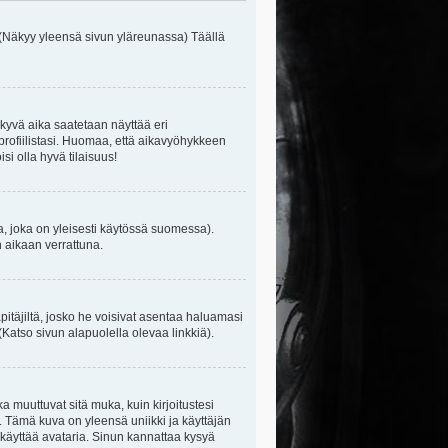
 (Näkyy yleensä sivun yläreunassa) Täällä
kyvä aika saatetaan näyttää eri
rofiilistasi. Huomaa, että aikavyöhykkeen
isi olla hyvä tilaisuus!
, joka on yleisesti käytössä suomessa).
n aikaan verrattuna.
äpitäjiltä, josko he voisivat asentaa haluamasi
(Katso sivun alapuolella olevaa linkkiä).
ka muuttuvat sitä muka, kuin kirjoitustesi
. Tämä kuva on yleensä uniikki ja käyttäjän
 käyttää avataria. Sinun kannattaa kysyä