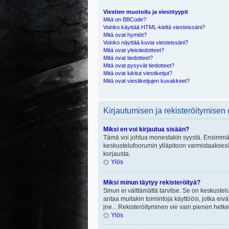
Viestien muotoilu ja viestityypit
Mitä on BBCode?
Voinko käyttää HTML-kieltä viesteissäni?
Mitä ovat hymiöt?
Voinko näyttää kuvia viesteissäni?
Mitä ovat yleistiedotteet?
Mitä ovat tiedotteet?
Mitä ovat pysyvät tiedotteet?
Mitä ovat lukitut viestiketjut?
Mitä ovat viestiketjujen kuvakkeet?
Kirjautumisen ja rekisteröitymisen
Miksi en voi kirjautua sisään?
Tämä voi johtua monestakin syystä. Ensimmäisek
keskustelufoorumin ylläpitoon varmistaaksesi, 
korjausta.
Ylös
Miksi minun täytyy rekisteröityä?
Sinun ei välttämättä tarvitse. Se on keskustelu
antaa muitakin toimintoja käyttöösi, jotka eivät
jne... Rekisteröityminen vie vain pienen hetke
Ylös