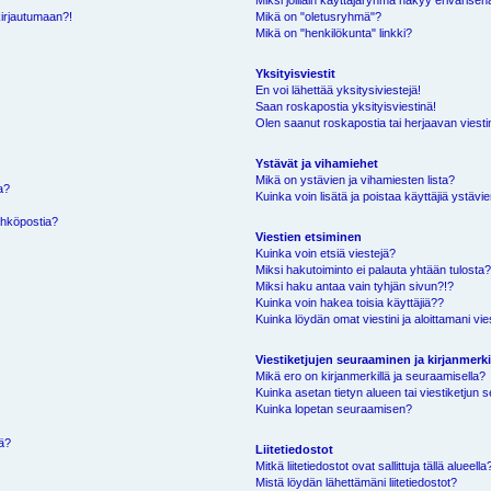
Miksi joillain käyttäjäryhmä näkyy erivärisen
kirjautumaan?!
Mikä on "oletusryhmä"?
Mikä on "henkilökunta" linkki?
Yksityisviestit
En voi lähettää yksitysiviestejä!
Saan roskapostia yksityisviestinä!
Olen saanut roskapostia tai herjaavan viestin
Ystävät ja vihamiehet
Mikä on ystävien ja vihamiesten lista?
a?
Kuinka voin lisätä ja poistaa käyttäjiä ystävie
ähköpostia?
Viestien etsiminen
Kuinka voin etsiä viestejä?
Miksi hakutoiminto ei palauta yhtään tulosta
Miksi haku antaa vain tyhjän sivun?!?
Kuinka voin hakea toisia käyttäjiä??
Kuinka löydän omat viestini ja aloittamani vie
Viestiketjujen seuraaminen ja kirjanmerki
Mikä ero on kirjanmerkillä ja seuraamisella?
Kuinka asetan tietyn alueen tai viestiketjun
Kuinka lopetan seuraamisen?
sä?
Liitetiedostot
Mitkä liitetiedostot ovat sallittuja tällä alueella
Mistä löydän lähettämäni liitetiedostot?