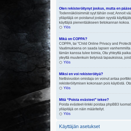
Olen rekisteröitynyt joskus, mutta en pääs
Todennäköisimmät syyt tähän ovat; Annoit vää
ylläpitäjä on poistanut jostain syystä käyttäjä
käyttäjiä pienentääkseen tietokannan kokoa. 
Ylös
Mikä on COPPA?
COPPA, tai "Child Online Privacy and Protectio
Vaatimuksena on saada lapsen vanhemmilta tai
tämän kanssa tulee toimia, Ota yhteyttä paika
yteyttä muutenkuin tietyissä tapauksissa, joi
Ylös
Miksi en voi rekisteröityä?
Nettisivuston omistaja on voinut antaa porttik
rekisteröitymisen kokonaan pois käytöstä. Ota
Ylös
Mitä “Poista evästeet” tekee?
Poista evästeet-linkki poistaa phpBB3 luomat e
ylläpitäjä on näin määritellyt.
Ylös
Käyttäjän asetukset