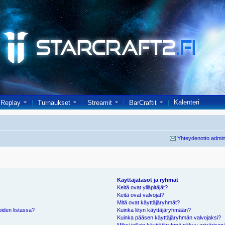
Kalenteri
Replay
Turnaukset
Streamit
BarCraftit
Yhteydenotto admin
Käyttäjätasot ja ryhmät
Keitä ovat ylläpitäjät?
Keitä ovat valvojat?
Mitä ovat käyttäjäryhmät?
oiden listassa?
Kuinka liityn käyttäjäryhmään?
Kuinka pääsen käyttäjäryhmän valvojaksi?