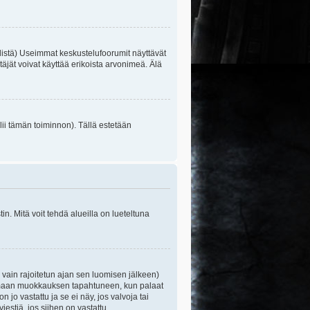
listä) Useimmat keskustelufoorumit näyttävät
itäjät voivat käyttää erikoista arvonimeä. Älä
lii tämän toiminnon). Tällä estetään
n. Mitä voit tehdä alueilla on lueteltuna
s vain rajoitetun ajan sen luomisen jälkeen)
ittamaan muokkauksen tapahtuneen, kun palaat
o vastattu ja se ei näy, jos valvoja tai
iestiä, jos siihen on vastattu.