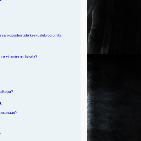
ä?
 sähköpostiini tältä keskustelufoorumilta!
n ja vihamiesten listoilta?
?
stiketjut?
t.
 seurantaan?
?