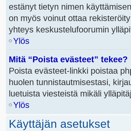
estänyt tietyn nimen käyttämisen
on myös voinut ottaa rekisteröi
yhteys keskustelufoorumin ylläpit
Ylös
Mitä “Poista evästeet” tekee?
Poista evästeet-linkki poistaa p
huolen tunnistautmisestasi, kirja
luetuista viesteistä mikäli ylläpitä
Ylös
Käyttäjän asetukset