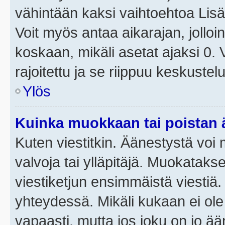
vähintään kaksi vaihtoehtoa Lisää
Voit myös antaa aikarajan, jolloi
koskaan, mikäli asetat ajaksi 0.
rajoitettu ja se riippuu keskustel
Ylös
Kuinka muokkaan tai poistan
Kuten viestitkin. Äänestystä voi
valvoja tai ylläpitäjä. Muokatak
viestiketjun ensimmäistä viestiä
yhteydessä. Mikäli kukaan ei ol
vapaasti, mutta jos joku on jo ä