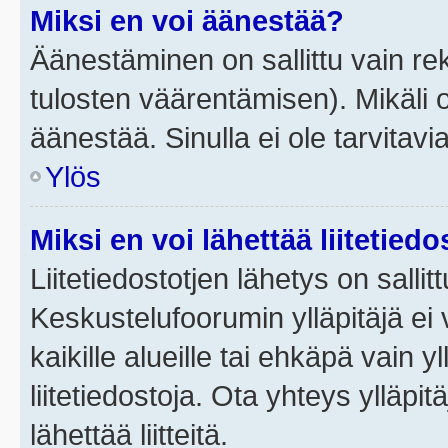
Miksi en voi äänestää?
Äänestäminen on sallittu vain rek
tulosten väärentämisen). Mikäli ol
äänestää. Sinulla ei ole tarvitavi
Ylös
Miksi en voi lähettää liitetied
Liitetiedostotjen lähetys on sallit
Keskustelufoorumin ylläpitäjä ei v
kaikille alueille tai ehkäpä vain 
liitetiedostoja. Ota yhteys ylläpit
lähettää liitteitä.