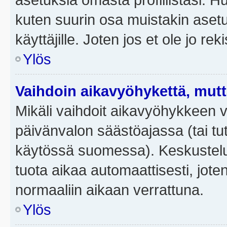
kuten suurin osa muistakin asetuks
käyttäjille. Joten jos et ole jo rek
Ylös
Vaihdoin aikavyöhykettä, mutta 
Mikäli vaihdoit aikavyöhykkeen 
päivänvalon säästöajassa (tai tut
käytössä suomessa). Keskusteluf
tuota aikaa automaattisesti, joten
normaaliin aikaan verrattuna.
Ylös