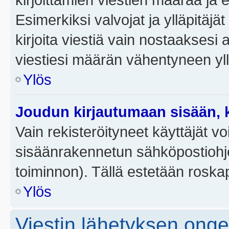
Esimerkiksi valvojat ja ylläpitäjä
kirjoita viestiä vain nostaakses
viestiesi määrän vähentyneen yl
Ylös
Joudun kirjautumaan sisään, k
Vain rekisteröityneet käyttäjät v
sisäänrakennetun sähköpostiohjel
toiminnon). Tällä estetään roskap
Ylös
Viestin lähetyksen ong