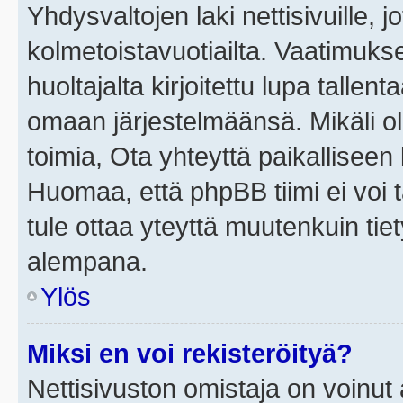
Yhdysvaltojen laki nettisivuille, j
kolmetoistavuotiailta. Vaatimuk
huoltajalta kirjoitettu lupa tallen
omaan järjestelmäänsä. Mikäli o
toimia, Ota yhteyttä paikallisee
Huomaa, että phpBB tiimi ei voi t
tule ottaa yteyttä muutenkuin tiet
alempana.
Ylös
Miksi en voi rekisteröityä?
Nettisivuston omistaja on voinut a