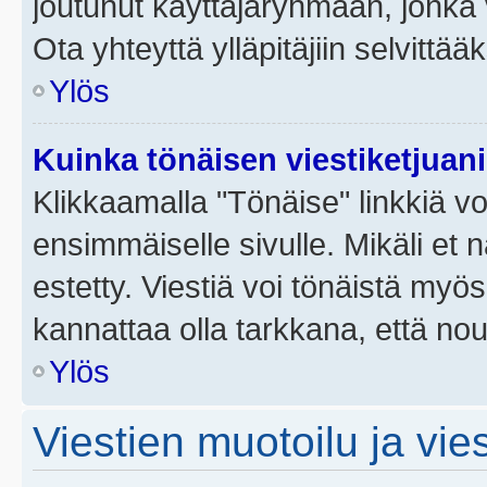
joutunut käyttäjäryhmään, jonka v
Ota yhteyttä ylläpitäjiin selvittää
Ylös
Kuinka tönäisen viestiketjuan
Klikkaamalla "Tönäise" linkkiä voi
ensimmäiselle sivulle. Mikäli et 
estetty. Viestiä voi tönäistä myös
kannattaa olla tarkkana, että no
Ylös
Viestien muotoilu ja vies