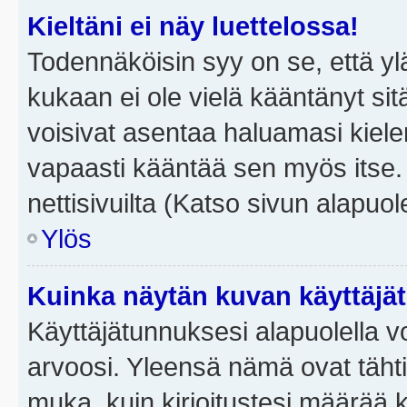
Kieltäni ei näy luettelossa!
Todennäköisin syy on se, että yläp
kukaan ei ole vielä kääntänyt sitä 
voisivat asentaa haluamasi kiele
vapaasti kääntää sen myös itse.
nettisivuilta (Katso sivun alapuole
Ylös
Kuinka näytän kuvan käyttäjä
Käyttäjätunnuksesi alapuolella vo
arvoosi. Yleensä nämä ovat tähtiä 
muka, kuin kirjoitustesi määrää 