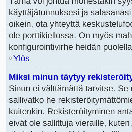
Tämä voi johtua monestakin syyst
käyttäjätunnuksesi ja salasanasi 
oikein, ota yhteyttä keskustelufo
ole porttikiellossa. On myös mahdo
konfigurointivirhe heidän puolella
Ylös
Miksi minun täytyy rekisteröit
Sinun ei välttämättä tarvitse. Se 
sallivatko he rekisteröitymättömi
kuitenkin. Rekisteröityminen anta
eivät ole sallittuja vieraille, ku