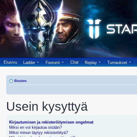
Etusivu
Chat
Ladder
Foorumi
Replay
Turnaukset
Etusivu
Usein kysyttyä
Kirjautumisen ja rekisteröitymisen ongelmat
Miksi en voi kirjautua sisään?
Miksi minun täytyy rekisteröityä?