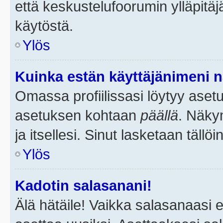
että keskustelufoorumin ylläpitä
käytöstä.
Ylös
Kuinka estän käyttäjänimeni n
Omassa profiilissasi löytyy aset
asetuksen kohtaan
päällä
. Näkym
ja itsellesi. Sinut lasketaan tällö
Ylös
Kadotin salasanani!
Älä hätäile! Vaikka salasanaasi 