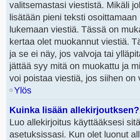
valitsemastasi viestistä. Mikäli jo
lisätään pieni teksti osoittama
lukemaan viestiä. Tässä on mu
kertaa olet muokannut viestiä. Tä
ja se ei näy, jos valvoja tai yllä
jättää syy mitä on muokattu ja mi
voi poistaa viestiä, jos siihen on 
Ylös
Kuinka lisään allekirjoutksen?
Luo allekirjoitus käyttääksesi si
asetuksissasi. Kun olet luonut all