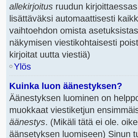
allekirjoitus
ruudun kirjoittaessasi
lisättäväksi automaattisesti kaikk
vaihtoehdon omista asetuksistasi.
näkymisen viestikohtaisesti poist
kirjoitat uutta viestiä)
Ylös
Kuinka luon äänestyksen?
Äänestyksen luominen on helppoa.
muokkaat viestiketjun ensimmäis
äänestys
. (Mikäli tätä ei ole. oik
äänsetyksen luomiseen) Sinun tu