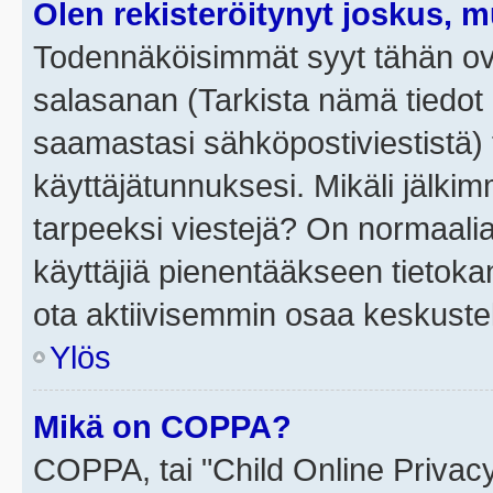
Olen rekisteröitynyt joskus, 
Todennäköisimmät syyt tähän ova
salasanan (Tarkista nämä tiedot
saamastasi sähköpostiviestistä) t
käyttäjätunnuksesi. Mikäli jälkim
tarpeeksi viestejä? On normaalia, 
käyttäjiä pienentääkseen tietoka
ota aktiivisemmin osaa keskustel
Ylös
Mikä on COPPA?
COPPA, tai "Child Online Privac