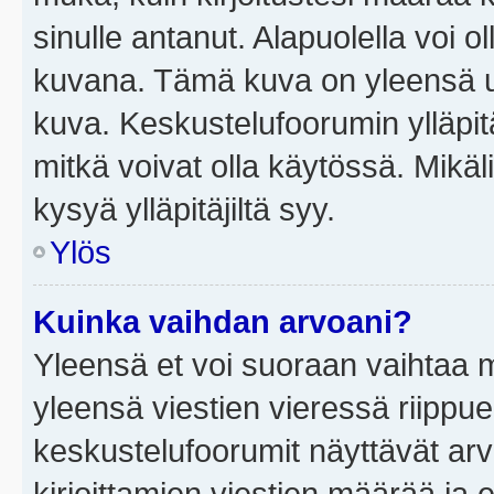
sinulle antanut. Alapuolella voi 
kuvana. Tämä kuva on yleensä un
kuva. Keskustelufoorumin ylläpit
mitkä voivat olla käytössä. Mikäl
kysyä ylläpitäjiltä syy.
Ylös
Kuinka vaihdan arvoani?
Yleensä et voi suoraan vaihtaa 
yleensä viestien vieressä riippu
keskustelufoorumit näyttävät ar
kirjoittamien viestien määrää ja er