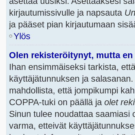
asettaa uusiksi. Asettaaksesi s
kirjautumissivulle ja napsauta
Un
ja pääset pian kirjautumaan sisä
Ylös
Olen rekisteröitynyt, mutta en 
Ihan ensimmäiseksi tarkista, että
käyttäjätunnuksen ja salasanan.
mahdollista, että jompikumpi kah
COPPA-tuki on päällä ja
olet rek
Sinun tulee noudattaa saamiasi oh
varma, etteivät käyttäjätunnukse