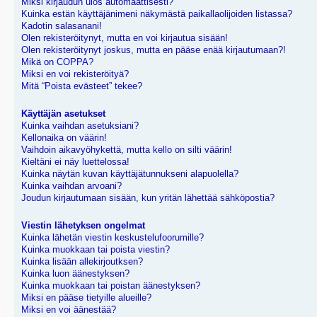
Miksi kirjaudun ulos automaattisesti?
Kuinka estän käyttäjänimeni näkymästä paikallaolijoiden listassa?
Kadotin salasanani!
Olen rekisteröitynyt, mutta en voi kirjautua sisään!
Olen rekisteröitynyt joskus, mutta en pääse enää kirjautumaan?!
Mikä on COPPA?
Miksi en voi rekisteröityä?
Mitä “Poista evästeet” tekee?
Käyttäjän asetukset
Kuinka vaihdan asetuksiani?
Kellonaika on väärin!
Vaihdoin aikavyöhykettä, mutta kello on silti väärin!
Kieltäni ei näy luettelossa!
Kuinka näytän kuvan käyttäjätunnukseni alapuolella?
Kuinka vaihdan arvoani?
Joudun kirjautumaan sisään, kun yritän lähettää sähköpostia?
Viestin lähetyksen ongelmat
Kuinka lähetän viestin keskustelufoorumille?
Kuinka muokkaan tai poista viestin?
Kuinka lisään allekirjoutksen?
Kuinka luon äänestyksen?
Kuinka muokkaan tai poistan äänestyksen?
Miksi en pääse tietyille alueille?
Miksi en voi äänestää?