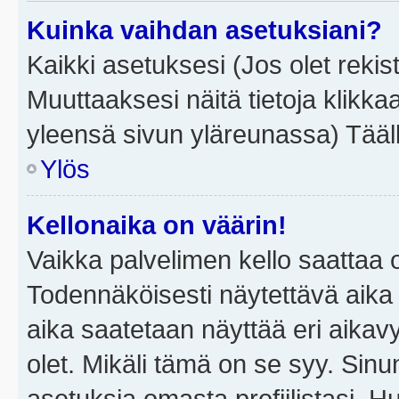
Kuinka vaihdan asetuksiani?
Kaikki asetuksesi (Jos olet rekist
Muuttaaksesi näitä tietoja klikka
yleensä sivun yläreunassa) Tääll
Ylös
Kellonaika on väärin!
Vaikka palvelimen kello saattaa 
Todennäköisesti näytettävä aika
aika saatetaan näyttää eri aika
olet. Mikäli tämä on se syy. Si
asetuksia omasta profiilistasi. 