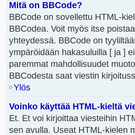
Mitä on BBCode?
BBCode on sovellettu HTML-kieles
BBCodea. Voit myös itse poistaa
yhteydessä. BBCode on tyyliltään
ympäröidään hakasuluilla [ ja ] e
paremmat mahdollisuudet muotoill
BBCodesta saat viestin kirjoituss
Ylös
Voinko käyttää HTML-kieltä vi
Et. Et voi kirjoittaa viesteihin H
sen avulla. Useat HTML-kielen m