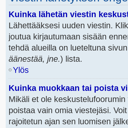
Kuinka lähetän viestin keskus
Lähettääksesi uuden viestin. Kl
joutua kirjautumaan sisään ennen 
tehdä alueilla on lueteltuna sivun
äänestää, jne.
) lista.
Ylös
Kuinka muokkaan tai poista vi
Mikäli et ole keskustelufoorumin y
poistaa vain omia viestejäsi. Voi
rajoitetun ajan sen luomisen jäl