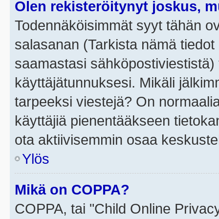
Olen rekisteröitynyt joskus, 
Todennäköisimmät syyt tähän ova
salasanan (Tarkista nämä tiedot
saamastasi sähköpostiviestistä) t
käyttäjätunnuksesi. Mikäli jälkim
tarpeeksi viestejä? On normaalia, 
käyttäjiä pienentääkseen tietoka
ota aktiivisemmin osaa keskustel
Ylös
Mikä on COPPA?
COPPA, tai "Child Online Privac