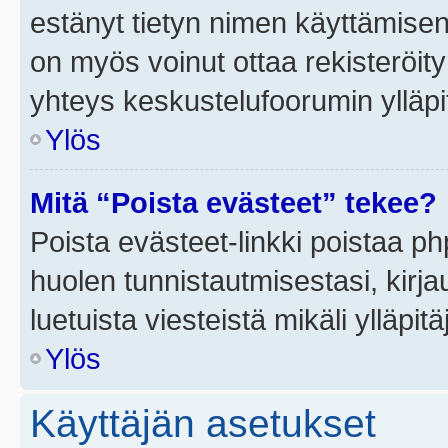
estänyt tietyn nimen käyttämisen
on myös voinut ottaa rekisteröi
yhteys keskustelufoorumin ylläpit
Ylös
Mitä “Poista evästeet” tekee?
Poista evästeet-linkki poistaa p
huolen tunnistautmisestasi, kirja
luetuista viesteistä mikäli ylläpitä
Ylös
Käyttäjän asetukset