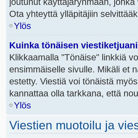
joutunut käyttäjäryhmään, jonka v
Ota yhteyttä ylläpitäjiin selvittää
Ylös
Kuinka tönäisen viestiketjuan
Klikkaamalla "Tönäise" linkkiä voi
ensimmäiselle sivulle. Mikäli et 
estetty. Viestiä voi tönäistä myös
kannattaa olla tarkkana, että no
Ylös
Viestien muotoilu ja vies