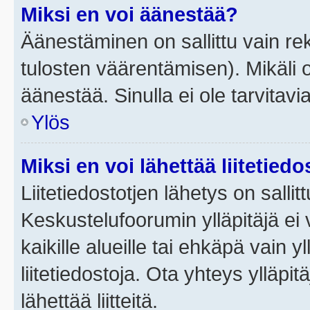
Miksi en voi äänestää?
Äänestäminen on sallittu vain rek
tulosten väärentämisen). Mikäli ol
äänestää. Sinulla ei ole tarvitavi
Ylös
Miksi en voi lähettää liitetied
Liitetiedostotjen lähetys on sallit
Keskustelufoorumin ylläpitäjä ei v
kaikille alueille tai ehkäpä vain 
liitetiedostoja. Ota yhteys ylläpit
lähettää liitteitä.