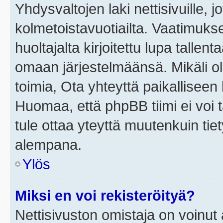
Yhdysvaltojen laki nettisivuille, j
kolmetoistavuotiailta. Vaatimuk
huoltajalta kirjoitettu lupa tallen
omaan järjestelmäänsä. Mikäli o
toimia, Ota yhteyttä paikallisee
Huomaa, että phpBB tiimi ei voi t
tule ottaa yteyttä muutenkuin tiet
alempana.
Ylös
Miksi en voi rekisteröityä?
Nettisivuston omistaja on voinut a