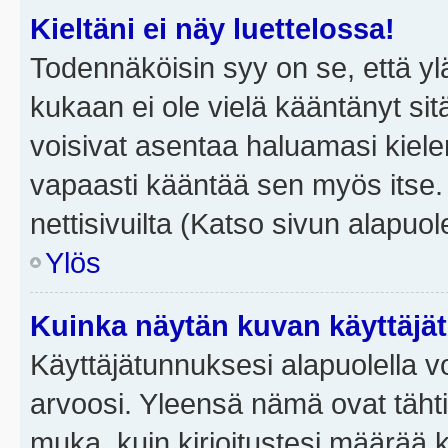
Kieltäni ei näy luettelossa!
Todennäköisin syy on se, että yläp
kukaan ei ole vielä kääntänyt sitä 
voisivat asentaa haluamasi kiele
vapaasti kääntää sen myös itse.
nettisivuilta (Katso sivun alapuole
Ylös
Kuinka näytän kuvan käyttäjä
Käyttäjätunnuksesi alapuolella vo
arvoosi. Yleensä nämä ovat tähtiä 
muka, kuin kirjoitustesi määrää 