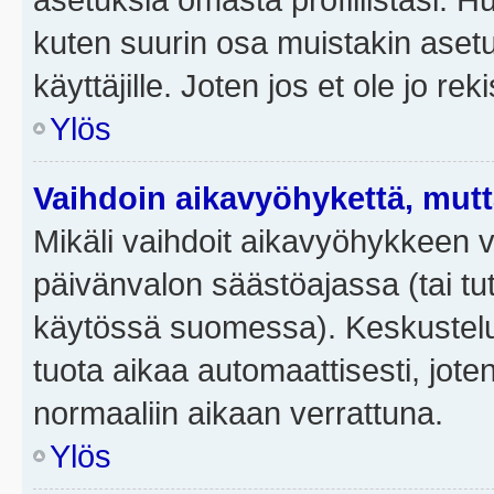
kuten suurin osa muistakin asetuks
käyttäjille. Joten jos et ole jo rek
Ylös
Vaihdoin aikavyöhykettä, mutta 
Mikäli vaihdoit aikavyöhykkeen 
päivänvalon säästöajassa (tai tut
käytössä suomessa). Keskusteluf
tuota aikaa automaattisesti, joten
normaaliin aikaan verrattuna.
Ylös