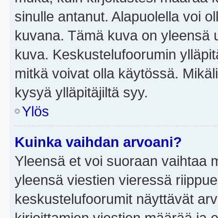
sinulle antanut. Alapuolella voi 
kuvana. Tämä kuva on yleensä un
kuva. Keskustelufoorumin ylläpit
mitkä voivat olla käytössä. Mikäl
kysyä ylläpitäjiltä syy.
Ylös
Kuinka vaihdan arvoani?
Yleensä et voi suoraan vaihtaa 
yleensä viestien vieressä riippu
keskustelufoorumit näyttävät ar
kirjoittamien viestien määrää ja er