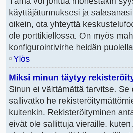
Tämä voi johtua monestakin syyst
käyttäjätunnuksesi ja salasanasi 
oikein, ota yhteyttä keskustelufo
ole porttikiellossa. On myös mahdo
konfigurointivirhe heidän puolella
Ylös
Miksi minun täytyy rekisteröit
Sinun ei välttämättä tarvitse. Se 
sallivatko he rekisteröitymättömi
kuitenkin. Rekisteröityminen anta
eivät ole sallittuja vieraille, ku