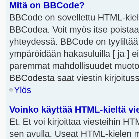
Mitä on BBCode?
BBCode on sovellettu HTML-kieles
BBCodea. Voit myös itse poistaa
yhteydessä. BBCode on tyyliltään
ympäröidään hakasuluilla [ ja ] e
paremmat mahdollisuudet muotoill
BBCodesta saat viestin kirjoituss
Ylös
Voinko käyttää HTML-kieltä vi
Et. Et voi kirjoittaa viesteihin H
sen avulla. Useat HTML-kielen m