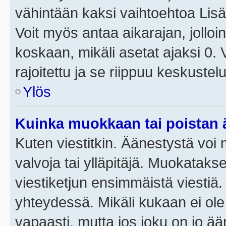
vähintään kaksi vaihtoehtoa Lisää
Voit myös antaa aikarajan, jolloi
koskaan, mikäli asetat ajaksi 0.
rajoitettu ja se riippuu keskustel
Ylös
Kuinka muokkaan tai poistan
Kuten viestitkin. Äänestystä voi
valvoja tai ylläpitäjä. Muokatak
viestiketjun ensimmäistä viestiä
yhteydessä. Mikäli kukaan ei ol
vapaasti, mutta jos joku on jo ä