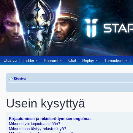
Etusivu
Chat
Ladder
Foorumi
Replay
Turnaukset
Etusivu
Usein kysyttyä
Kirjautumisen ja rekisteröitymisen ongelmat
Miksi en voi kirjautua sisään?
Miksi minun täytyy rekisteröityä?