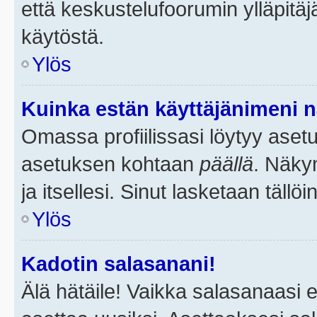
että keskustelufoorumin ylläpitä
käytöstä.
Ylös
Kuinka estän käyttäjänimeni n
Omassa profiilissasi löytyy aset
asetuksen kohtaan
päällä
. Näkym
ja itsellesi. Sinut lasketaan tällö
Ylös
Kadotin salasanani!
Älä hätäile! Vaikka salasanaasi 