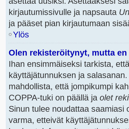
asettaa uusiksi. Asettaaksesi s
kirjautumissivulle ja napsauta
Un
ja pääset pian kirjautumaan sisä
Ylös
Olen rekisteröitynyt, mutta en 
Ihan ensimmäiseksi tarkista, että
käyttäjätunnuksen ja salasanan.
mahdollista, että jompikumpi kah
COPPA-tuki on päällä ja
olet rek
Sinun tulee noudattaa saamiasi oh
varma, etteivät käyttäjätunnukse