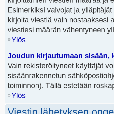
Esimerkiksi valvojat ja ylläpitäjä
kirjoita viestiä vain nostaakses
viestiesi määrän vähentyneen yl
Ylös
Joudun kirjautumaan sisään, k
Vain rekisteröityneet käyttäjät v
sisäänrakennetun sähköpostiohjel
toiminnon). Tällä estetään roskap
Ylös
Viestin lähetyksen ong