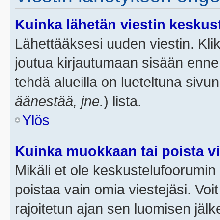
Kuinka lähetän viestin keskus
Lähettääksesi uuden viestin. Kl
joutua kirjautumaan sisään ennen 
tehdä alueilla on lueteltuna sivun
äänestää, jne.
) lista.
Ylös
Kuinka muokkaan tai poista vi
Mikäli et ole keskustelufoorumin y
poistaa vain omia viestejäsi. Voi
rajoitetun ajan sen luomisen jäl