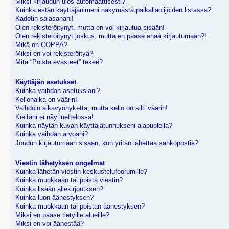
Miksi kirjaudun ulos automaattisesti?
Kuinka estän käyttäjänimeni näkymästä paikallaolijoiden listassa?
Kadotin salasanani!
Olen rekisteröitynyt, mutta en voi kirjautua sisään!
Olen rekisteröitynyt joskus, mutta en pääse enää kirjautumaan?!
Mikä on COPPA?
Miksi en voi rekisteröityä?
Mitä “Poista evästeet” tekee?
Käyttäjän asetukset
Kuinka vaihdan asetuksiani?
Kellonaika on väärin!
Vaihdoin aikavyöhykettä, mutta kello on silti väärin!
Kieltäni ei näy luettelossa!
Kuinka näytän kuvan käyttäjätunnukseni alapuolella?
Kuinka vaihdan arvoani?
Joudun kirjautumaan sisään, kun yritän lähettää sähköpostia?
Viestin lähetyksen ongelmat
Kuinka lähetän viestin keskustelufoorumille?
Kuinka muokkaan tai poista viestin?
Kuinka lisään allekirjoutksen?
Kuinka luon äänestyksen?
Kuinka muokkaan tai poistan äänestyksen?
Miksi en pääse tietyille alueille?
Miksi en voi äänestää?