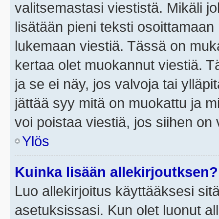
valitsemastasi viestistä. Mikäli jo
lisätään pieni teksti osoittama
lukemaan viestiä. Tässä on mu
kertaa olet muokannut viestiä. Tä
ja se ei näy, jos valvoja tai yllä
jättää syy mitä on muokattu ja mi
voi poistaa viestiä, jos siihen on 
Ylös
Kuinka lisään allekirjoutksen?
Luo allekirjoitus käyttääksesi si
asetuksissasi. Kun olet luonut all