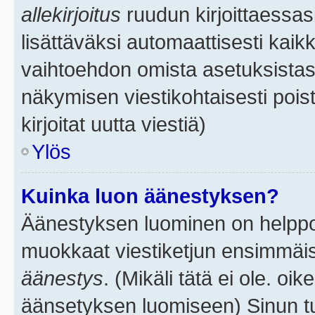
allekirjoitus
ruudun kirjoittaessasi
lisättäväksi automaattisesti kaikk
vaihtoehdon omista asetuksistasi.
näkymisen viestikohtaisesti poist
kirjoitat uutta viestiä)
Ylös
Kuinka luon äänestyksen?
Äänestyksen luominen on helppoa.
muokkaat viestiketjun ensimmäis
äänestys
. (Mikäli tätä ei ole. oik
äänsetyksen luomiseen) Sinun tu