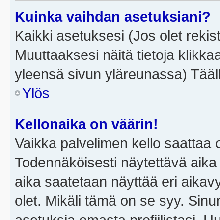
Kuinka vaihdan asetuksiani?
Kaikki asetuksesi (Jos olet rekist
Muuttaaksesi näitä tietoja klikka
yleensä sivun yläreunassa) Tääll
Ylös
Kellonaika on väärin!
Vaikka palvelimen kello saattaa 
Todennäköisesti näytettävä aika
aika saatetaan näyttää eri aika
olet. Mikäli tämä on se syy. Si
asetuksia omasta profiilistasi. 