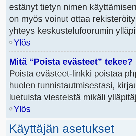
estänyt tietyn nimen käyttämisen
on myös voinut ottaa rekisteröi
yhteys keskustelufoorumin ylläpit
Ylös
Mitä “Poista evästeet” tekee?
Poista evästeet-linkki poistaa p
huolen tunnistautmisestasi, kirja
luetuista viesteistä mikäli ylläpitä
Ylös
Käyttäjän asetukset