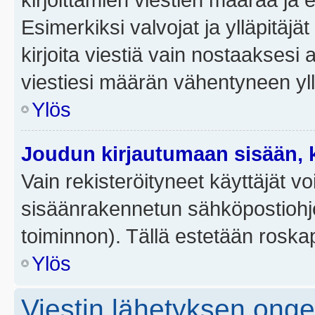
Esimerkiksi valvojat ja ylläpitäjä
kirjoita viestiä vain nostaakses
viestiesi määrän vähentyneen yl
Ylös
Joudun kirjautumaan sisään, k
Vain rekisteröityneet käyttäjät v
sisäänrakennetun sähköpostiohjel
toiminnon). Tällä estetään roskap
Ylös
Viestin lähetyksen ong