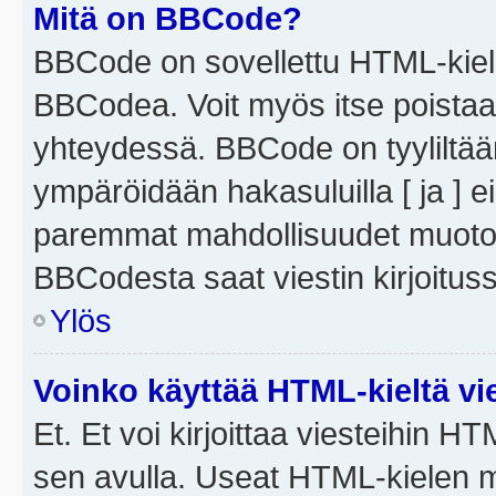
Mitä on BBCode?
BBCode on sovellettu HTML-kieles
BBCodea. Voit myös itse poistaa
yhteydessä. BBCode on tyyliltään
ympäröidään hakasuluilla [ ja ] e
paremmat mahdollisuudet muotoill
BBCodesta saat viestin kirjoituss
Ylös
Voinko käyttää HTML-kieltä vi
Et. Et voi kirjoittaa viesteihin H
sen avulla. Useat HTML-kielen m