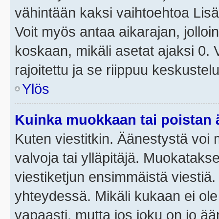
vähintään kaksi vaihtoehtoa Lisää
Voit myös antaa aikarajan, jolloi
koskaan, mikäli asetat ajaksi 0.
rajoitettu ja se riippuu keskustel
Ylös
Kuinka muokkaan tai poistan
Kuten viestitkin. Äänestystä voi
valvoja tai ylläpitäjä. Muokatak
viestiketjun ensimmäistä viestiä
yhteydessä. Mikäli kukaan ei ol
vapaasti, mutta jos joku on jo ä