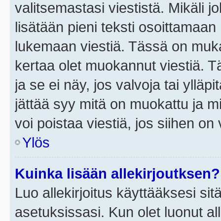
valitsemastasi viestistä. Mikäli jo
lisätään pieni teksti osoittama
lukemaan viestiä. Tässä on mu
kertaa olet muokannut viestiä. Tä
ja se ei näy, jos valvoja tai yllä
jättää syy mitä on muokattu ja mi
voi poistaa viestiä, jos siihen on 
Ylös
Kuinka lisään allekirjoutksen?
Luo allekirjoitus käyttääksesi si
asetuksissasi. Kun olet luonut all