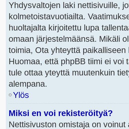
Yhdysvaltojen laki nettisivuille, j
kolmetoistavuotiailta. Vaatimuk
huoltajalta kirjoitettu lupa tallen
omaan järjestelmäänsä. Mikäli o
toimia, Ota yhteyttä paikallisee
Huomaa, että phpBB tiimi ei voi t
tule ottaa yteyttä muutenkuin tiet
alempana.
Ylös
Miksi en voi rekisteröityä?
Nettisivuston omistaja on voinut a