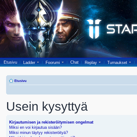
Etusivu
Chat
Ladder
Foorumi
Replay
Turnaukset
Etusivu
Usein kysyttyä
Kirjautumisen ja rekisteröitymisen ongelmat
Miksi en voi kirjautua sisään?
Miksi minun täytyy rekisteröityä?