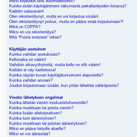
Miksi kirjaudun ulos automaattisesti?
Kuinka estän käyttäjänimeni näkymästä paikallaolijoiden listassa?
Kadotin salasanani!
Olen rekisteröitynyt, mutta en voi kirjautua sisään!
Olen rekisteröitynyt joskus, mutta en pääse enää kirjautumaan?!
Mikä on COPPA?
Miksi en voi rekisteröityä?
Mitä “Poista evästeet” tekee?
Käyttäjän asetukset
Kuinka vaihdan asetuksiani?
Kellonaika on väärin!
Vaihdoin aikavyöhykettä, mutta kello on silti väärin!
Kieltäni ei näy luettelossa!
Kuinka näytän kuvan käyttäjätunnukseni alapuolella?
Kuinka vaihdan arvoani?
Joudun kirjautumaan sisään, kun yritän lähettää sähköpostia?
Viestin lähetyksen ongelmat
Kuinka lähetän viestin keskustelufoorumille?
Kuinka muokkaan tai poista viestin?
Kuinka lisään allekirjoutksen?
Kuinka luon äänestyksen?
Kuinka muokkaan tai poistan äänestyksen?
Miksi en pääse tietyille alueille?
Miksi en voi äänestää?