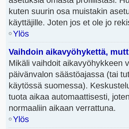
kuten suurin osa muistakin asetuks
käyttäjille. Joten jos et ole jo rek
Ylös
Vaihdoin aikavyöhykettä, mutta 
Mikäli vaihdoit aikavyöhykkeen 
päivänvalon säästöajassa (tai tut
käytössä suomessa). Keskusteluf
tuota aikaa automaattisesti, joten
normaaliin aikaan verrattuna.
Ylös