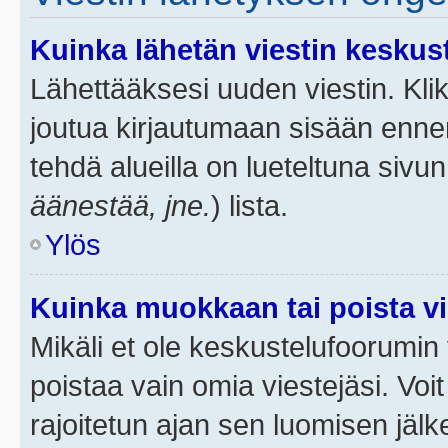
Kuinka lähetän viestin keskus
Lähettääksesi uuden viestin. Kl
joutua kirjautumaan sisään ennen 
tehdä alueilla on lueteltuna sivun
äänestää, jne.
) lista.
Ylös
Kuinka muokkaan tai poista vi
Mikäli et ole keskustelufoorumin y
poistaa vain omia viestejäsi. Voi
rajoitetun ajan sen luomisen jäl