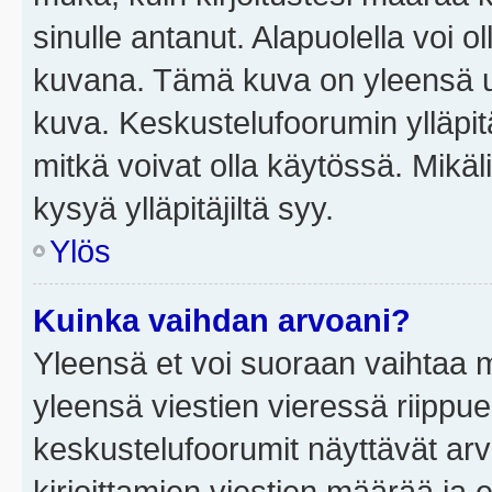
sinulle antanut. Alapuolella voi 
kuvana. Tämä kuva on yleensä un
kuva. Keskustelufoorumin ylläpit
mitkä voivat olla käytössä. Mikäl
kysyä ylläpitäjiltä syy.
Ylös
Kuinka vaihdan arvoani?
Yleensä et voi suoraan vaihtaa 
yleensä viestien vieressä riippu
keskustelufoorumit näyttävät ar
kirjoittamien viestien määrää ja er