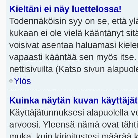
Kieltäni ei näy luettelossa!
Todennäköisin syy on se, että yläp
kukaan ei ole vielä kääntänyt sitä 
voisivat asentaa haluamasi kiele
vapaasti kääntää sen myös itse.
nettisivuilta (Katso sivun alapuole
Ylös
Kuinka näytän kuvan käyttäjä
Käyttäjätunnuksesi alapuolella vo
arvoosi. Yleensä nämä ovat tähtiä 
muka, kuin kirjoitustesi määrää 