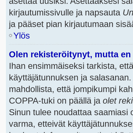
asettaa uusiksi. Asettaaksesi s
kirjautumissivulle ja napsauta
Un
ja pääset pian kirjautumaan sisä
Ylös
Olen rekisteröitynyt, mutta en 
Ihan ensimmäiseksi tarkista, että
käyttäjätunnuksen ja salasanan.
mahdollista, että jompikumpi kah
COPPA-tuki on päällä ja
olet rek
Sinun tulee noudattaa saamiasi oh
varma, etteivät käyttäjätunnukse