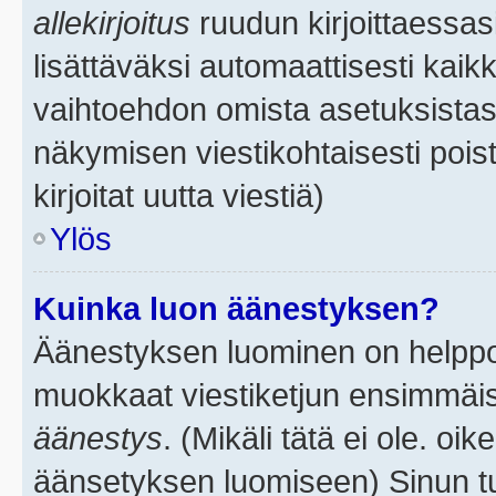
allekirjoitus
ruudun kirjoittaessasi
lisättäväksi automaattisesti kaikk
vaihtoehdon omista asetuksistasi.
näkymisen viestikohtaisesti poist
kirjoitat uutta viestiä)
Ylös
Kuinka luon äänestyksen?
Äänestyksen luominen on helppoa.
muokkaat viestiketjun ensimmäis
äänestys
. (Mikäli tätä ei ole. oik
äänsetyksen luomiseen) Sinun tu