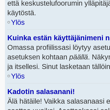
että keskustelufoorumin ylläpitä
käytöstä.
Ylös
Kuinka estän käyttäjänimeni n
Omassa profiilissasi löytyy aset
asetuksen kohtaan
päällä
. Näkym
ja itsellesi. Sinut lasketaan tällö
Ylös
Kadotin salasanani!
Älä hätäile! Vaikka salasanaasi 