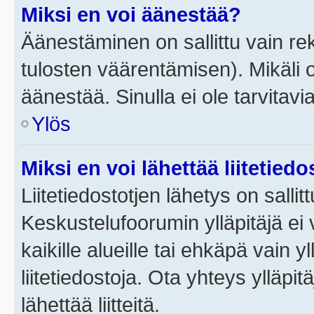
Miksi en voi äänestää?
Äänestäminen on sallittu vain rek
tulosten väärentämisen). Mikäli ol
äänestää. Sinulla ei ole tarvitavi
Ylös
Miksi en voi lähettää liitetied
Liitetiedostotjen lähetys on sallit
Keskustelufoorumin ylläpitäjä ei v
kaikille alueille tai ehkäpä vain 
liitetiedostoja. Ota yhteys ylläpit
lähettää liitteitä.