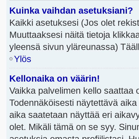
Kuinka vaihdan asetuksiani?
Kaikki asetuksesi (Jos olet rekist
Muuttaaksesi näitä tietoja klikka
yleensä sivun yläreunassa) Tääll
Ylös
Kellonaika on väärin!
Vaikka palvelimen kello saattaa 
Todennäköisesti näytettävä aika
aika saatetaan näyttää eri aika
olet. Mikäli tämä on se syy. Si
asetuksia omasta profiilistasi. 