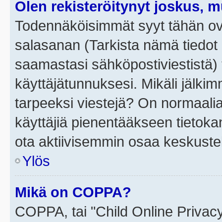
Olen rekisteröitynyt joskus, 
Todennäköisimmät syyt tähän ova
salasanan (Tarkista nämä tiedot
saamastasi sähköpostiviestistä) t
käyttäjätunnuksesi. Mikäli jälkim
tarpeeksi viestejä? On normaalia, 
käyttäjiä pienentääkseen tietoka
ota aktiivisemmin osaa keskustel
Ylös
Mikä on COPPA?
COPPA, tai "Child Online Privac