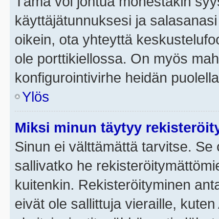
Tämä voi johtua monestakin syyst
käyttäjätunnuksesi ja salasanasi 
oikein, ota yhteyttä keskustelufo
ole porttikiellossa. On myös mahdo
konfigurointivirhe heidän puolella
Ylös
Miksi minun täytyy rekisteröit
Sinun ei välttämättä tarvitse. Se 
sallivatko he rekisteröitymättömi
kuitenkin. Rekisteröityminen anta
eivät ole sallittuja vieraille, ku