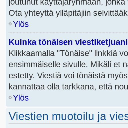
joutunut käyttäjäryhmään, jonka v
Ota yhteyttä ylläpitäjiin selvittää
Ylös
Kuinka tönäisen viestiketjuan
Klikkaamalla "Tönäise" linkkiä voi
ensimmäiselle sivulle. Mikäli et 
estetty. Viestiä voi tönäistä myös
kannattaa olla tarkkana, että no
Ylös
Viestien muotoilu ja vies