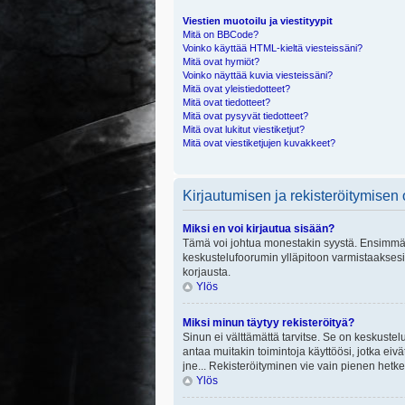
Viestien muotoilu ja viestityypit
Mitä on BBCode?
Voinko käyttää HTML-kieltä viesteissäni?
Mitä ovat hymiöt?
Voinko näyttää kuvia viesteissäni?
Mitä ovat yleistiedotteet?
Mitä ovat tiedotteet?
Mitä ovat pysyvät tiedotteet?
Mitä ovat lukitut viestiketjut?
Mitä ovat viestiketjujen kuvakkeet?
Kirjautumisen ja rekisteröitymisen
Miksi en voi kirjautua sisään?
Tämä voi johtua monestakin syystä. Ensimmäisek
keskustelufoorumin ylläpitoon varmistaaksesi, 
korjausta.
Ylös
Miksi minun täytyy rekisteröityä?
Sinun ei välttämättä tarvitse. Se on keskustelu
antaa muitakin toimintoja käyttöösi, jotka eivät
jne... Rekisteröityminen vie vain pienen hetke
Ylös