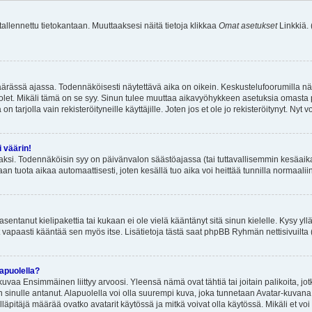
 tallennettu tietokantaan. Muuttaaksesi näitä tietoja klikkaa
Omat asetukset
Linkkiä.
äärässä ajassa. Todennäköisesti näytettävä aika on oikein. Keskustelufoorumilla nä
et. Mikäli tämä on se syy. Sinun tulee muuttaa aikavyöhykkeen asetuksia omasta p
 tarjolla vain rekisteröityneille käyttäjille. Joten jos et ole jo rekisteröitynyt. Nyt vo
i väärin!
aksi. Todennäköisin syy on päivänvalon säästöajassa (tai tuttavallisemmin kesäaika
n tuota aikaa automaattisesti, joten kesällä tuo aika voi heittää tunnilla normaalii
asentanut kielipakettia tai kukaan ei ole vielä kääntänyt sitä sinun kielelle. Kysy yll
 vapaasti kääntää sen myös itse. Lisätietoja tästä saat phpBB Ryhmän nettisivuilta 
apuolella?
uvaa Ensimmäinen liittyy arvoosi. Yleensä nämä ovat tähtiä tai joitain palikoita, jot
 sinulle antanut. Alapuolella voi olla suurempi kuva, joka tunnetaan Avatar-kuvana
äpitäjä määrää ovatko avatarit käytössä ja mitkä voivat olla käytössä. Mikäli et voi