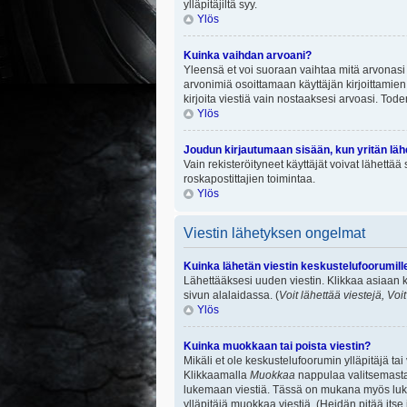
ylläpitäjiltä syy.
Ylös
Kuinka vaihdan arvoani?
Yleensä et voi suoraan vaihtaa mitä arvonasi 
arvonimiä osoittamaan käyttäjän kirjoittamien v
kirjoita viestiä vain nostaaksesi arvoasi. To
Ylös
Joudun kirjautumaan sisään, kun yritän lä
Vain rekisteröityneet käyttäjät voivat lähettä
roskapostittajien toimintaa.
Ylös
Viestin lähetyksen ongelmat
Kuinka lähetän viestin keskustelufoorumill
Lähettääksesi uuden viestin. Klikkaa asiaan k
sivun alalaidassa. (
Voit lähettää viestejä, Voi
Ylös
Kuinka muokkaan tai poista viestin?
Mikäli et ole keskustelufoorumin ylläpitäjä ta
Klikkaamalla
Muokkaa
nappulaa valitsemastas
lukemaan viestiä. Tässä on mukana myös lukumä
ylläpitäjä muokkaa viestiä. (Heidän pitää itse 