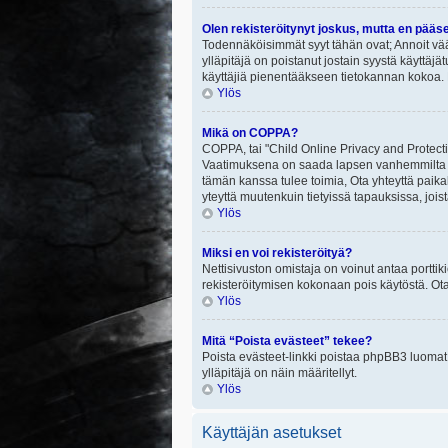
Olen rekisteröitynyt joskus, mutta en pääs
Todennäköisimmät syyt tähän ovat; Annoit vää
ylläpitäjä on poistanut jostain syystä käyttäjä
käyttäjiä pienentääkseen tietokannan kokoa. 
Ylös
Mikä on COPPA?
COPPA, tai "Child Online Privacy and Protectio
Vaatimuksena on saada lapsen vanhemmilta tai
tämän kanssa tulee toimia, Ota yhteyttä paika
yteyttä muutenkuin tietyissä tapauksissa, joi
Ylös
Miksi en voi rekisteröityä?
Nettisivuston omistaja on voinut antaa porttik
rekisteröitymisen kokonaan pois käytöstä. Ota
Ylös
Mitä “Poista evästeet” tekee?
Poista evästeet-linkki poistaa phpBB3 luomat e
ylläpitäjä on näin määritellyt.
Ylös
Käyttäjän asetukset