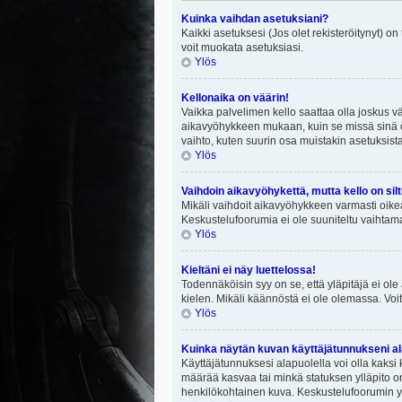
Kuinka vaihdan asetuksiani?
Kaikki asetuksesi (Jos olet rekisteröitynyt) on
voit muokata asetuksiasi.
Ylös
Kellonaika on väärin!
Vaikka palvelimen kello saattaa olla joskus v
aikavyöhykkeen mukaan, kuin se missä sinä ol
vaihto, kuten suurin osa muistakin asetuksista on
Ylös
Vaihdoin aikavyöhykettä, mutta kello on silt
Mikäli vaihdoit aikavyöhykkeen varmasti oike
Keskustelufoorumia ei ole suuniteltu vaihtamaa
Ylös
Kieltäni ei näy luettelossa!
Todennäköisin syy on se, että yläpitäjä ei ole 
kielen. Mikäli käännöstä ei ole olemassa. Voit
Ylös
Kuinka näytän kuvan käyttäjätunnukseni al
Käyttäjätunnuksesi alapuolella voi olla kaksi k
määrää kasvaa tai minkä statuksen ylläpito on
henkilökohtainen kuva. Keskustelufoorumin yll