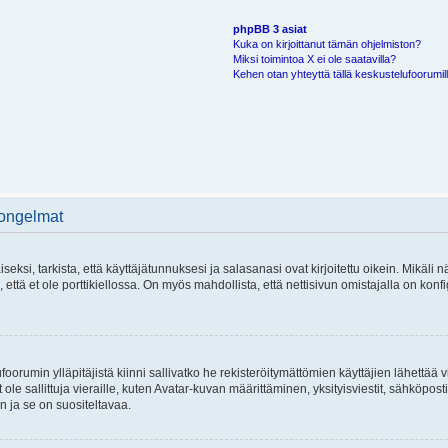
phpBB 3 asiat
Kuka on kirjoittanut tämän ohjelmiston?
Miksi toimintoa X ei ole saatavilla?
Kehen otan yhteyttä tällä keskustelufoorumilla
 ongelmat
si, tarkista, että käyttäjätunnuksesi ja salasanasi ovat kirjoitettu oikein. Mikäli n
että et ole porttikiellossa. On myös mahdollista, että nettisivun omistajalla on konfi
foorumin ylläpitäjistä kiinni sallivatko he rekisteröitymättömien käyttäjien lähettää 
 ole sallittuja vieraille, kuten Avatar-kuvan määrittäminen, yksityisviestit, sähköposti
n ja se on suositeltavaa.