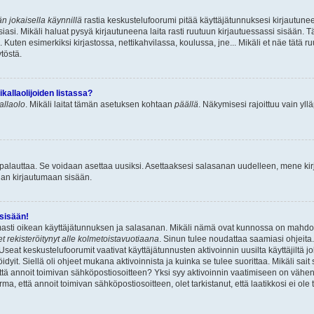
n jokaisella käynnillä
rastia keskustelufoorumi pitää käyttäjätunnuksesi kirjautunee
asi. Mikäli haluat pysyä kirjautuneena laita rasti ruutuun kirjautuessassi sisään. Tä
 Kuten esimerkiksi kirjastossa, nettikahvilassa, koulussa, jne... Mikäli et näe tätä r
töstä.
allaolijoiden listassa?
kallaolo
. Mikäli laitat tämän asetuksen kohtaan
päällä
. Näkymisesi rajoittuu vain ylläp
 palauttaa. Se voidaan asettaa uusiksi. Asettaaksesi salasanan uudelleen, mene ki
pian kirjautumaan sisään.
 sisään!
armasti oikean käyttäjätunnuksen ja salasanan. Mikäli nämä ovat kunnossa on mahdol
et rekisteröitynyt alle kolmetoistavuotiaana
. Sinun tulee noudattaa saamiasi ohjeita.
Useat keskustelufoorumit vaativat käyttäjätunnusten aktivoinnin uusilta käyttäjiltä jo
idyit. Siellä oli ohjeet mukana aktivoinnista ja kuinka se tulee suorittaa. Mikäli sait 
että annoit toimivan sähköpostiosoitteen? Yksi syy aktivoinnin vaatimiseen on vähe
a, että annoit toimivan sähköpostiosoitteen, olet tarkistanut, että laatikkosi ei ol