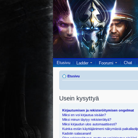
Etusivu
Chat
Ladder
Foorumi
Etusivu
Usein kysyttyä
Kirjautumisen ja rekisteröitymisen ongelmat
Miksi en voi kirjautua sisään?
Miksi minun täytyy rekisteröityä?
Miksi kirjaudun ulos automaattisesti?
Kuinka estän käyttäjänimeni näkymästä paikallaolij
Kadotin salasanani!