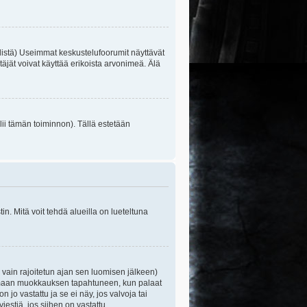
listä) Useimmat keskustelufoorumit näyttävät
itäjät voivat käyttää erikoista arvonimeä. Älä
lii tämän toiminnon). Tällä estetään
n. Mitä voit tehdä alueilla on lueteltuna
s vain rajoitetun ajan sen luomisen jälkeen)
ittamaan muokkauksen tapahtuneen, kun palaat
o vastattu ja se ei näy, jos valvoja tai
iestiä, jos siihen on vastattu.