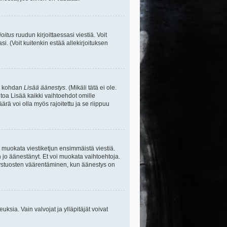
joitus
ruudun kirjoittaessasi viestiä. Voit
si. (Voit kuitenkin estää allekirjoituksen
sa kohdan
Lisää äänestys
. (Mikäli tätä ei ole.
toa Lisää kaikki vaihtoehdot omille
ärä voi olla myös rajoitettu ja se riippuu
y muokata viestiketjun ensimmäistä viestiä.
 jo äänestänyt. Et voi muokata vaihtoehtoja.
stystuosten väärentäminen, kun äänestys on
ikeuksia. Vain valvojat ja ylläpitäjät voivat