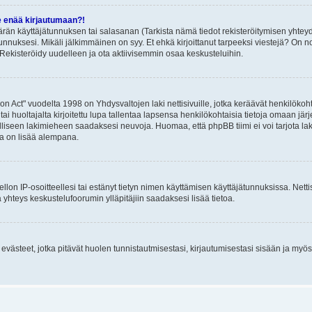
e enää kirjautumaan?!
rän käyttäjätunnuksen tai salasanan (Tarkista nämä tiedot rekisteröitymisen yhteyd
tunnuksesi. Mikäli jälkimmäinen on syy. Et ehkä kirjoittanut tarpeeksi viestejä? On nor
Rekisteröidy uudelleen ja ota aktiivisemmin osaa keskusteluihin.
n Act" vuodelta 1998 on Yhdysvaltojen laki nettisivuille, jotka keräävät henkilökohtai
 huoltajalta kirjoitettu lupa tallentaa lapsensa henkilökohtaisia tietoja omaan jä
lliseen lakimieheen saadaksesi neuvoja. Huomaa, että phpBB tiimi ei voi tarjota laki
sta on lisää alempana.
iellon IP-osoitteellesi tai estänyt tietyn nimen käyttämisen käyttäjätunnuksissa. Net
 yhteys keskustelufoorumin ylläpitäjiin saadaksesi lisää tietoa.
västeet, jotka pitävät huolen tunnistautmisestasi, kirjautumisestasi sisään ja myös p