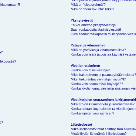
Miksi joillain käyttäjäryhmä näkyy erivärisen
kirjautumaan?!
Mikä on "oletusryhmä"?
Mikä on "henkilökunta" linkki?
Yksityisviestit
En voi lähettää yksitysiviestejä!
Saan roskapostia yksityisviestinä!
Olen saanut roskapostia tai herjaavan viestin
Ystävät ja vihamiehet
Mikä on ystävien ja vihamiesten lista?
a?
Kuinka voin lisätä ja poistaa käyttäjiä ystävie
ähköpostia?
Viestien etsiminen
Kuinka voin etsiä viestejä?
Miksi hakutoiminto ei palauta yhtään tulosta
Miksi haku antaa vain tyhjän sivun?!?
Kuinka voin hakea toisia käyttäjiä??
Kuinka löydän omat viestini ja aloittamani vie
Viestiketjujen seuraaminen ja kirjanmerki
Mikä ero on kirjanmerkillä ja seuraamisella?
Kuinka asetan tietyn alueen tai viestiketjun
Kuinka lopetan seuraamisen?
sä?
Liitetiedostot
Mitkä liitetiedostot ovat sallittuja tällä alueella
Mistä löydän lähettämäni liitetiedostot?