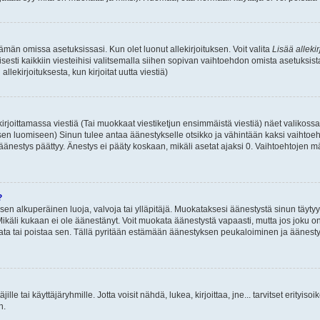
 tämän omissa asetuksissasi. Kun olet luonut allekirjoituksen. Voit valita
Lisää allekir
isesti kaikkiin viesteihisi valitsemalla siihen sopivan vaihtoehdon omista asetuksista
llekirjoituksesta, kun kirjoitat uutta viestiä)
rjoittamassa viestiä (Tai muokkaat viestiketjun ensimmäistä viestiä) näet valikos
ksen luomiseen) Sinun tulee antaa äänestykselle otsikko ja vähintään kaksi vaihtoeh
 äänestys päättyy. Änestys ei pääty koskaan, mikäli asetat ajaksi 0. Vaihtoehtojen mä
?
 sen alkuperäinen luoja, valvoja tai ylläpitäjä. Muokataksesi äänestystä sinun täyty
käli kukaan ei ole äänestänyt. Voit muokata äänestystä vapaasti, mutta jos joku on
muokata tai poistaa sen. Tällä pyritään estämään äänestyksen peukaloiminen ja ääne
täjille tai käyttäjäryhmille. Jotta voisit nähdä, lukea, kirjoittaa, jne... tarvitset erityiso
n.