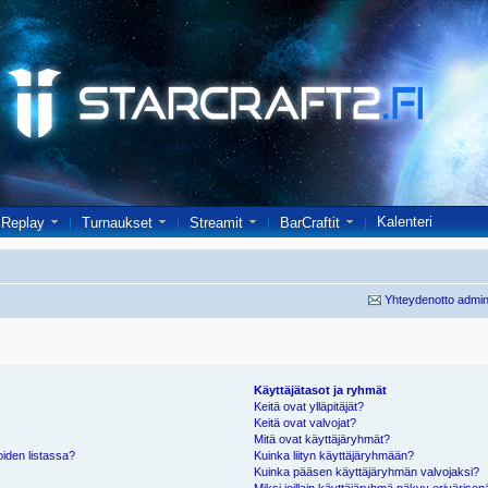
Kalenteri
Replay
Turnaukset
Streamit
BarCraftit
Yhteydenotto admin
Käyttäjätasot ja ryhmät
Keitä ovat ylläpitäjät?
Keitä ovat valvojat?
Mitä ovat käyttäjäryhmät?
oiden listassa?
Kuinka liityn käyttäjäryhmään?
Kuinka pääsen käyttäjäryhmän valvojaksi?