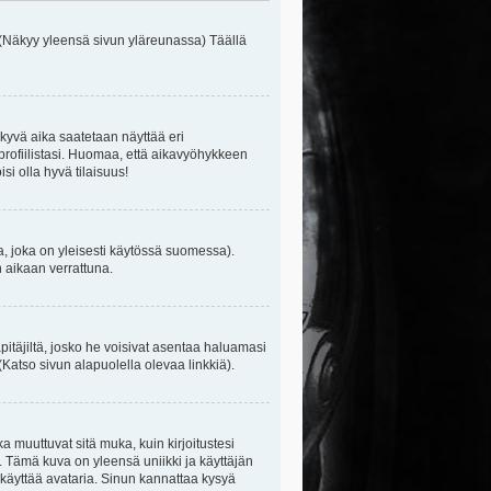
 (Näkyy yleensä sivun yläreunassa) Täällä
kyvä aika saatetaan näyttää eri
rofiilistasi. Huomaa, että aikavyöhykkeen
isi olla hyvä tilaisuus!
, joka on yleisesti käytössä suomessa).
n aikaan verrattuna.
äpitäjiltä, josko he voisivat asentaa haluamasi
(Katso sivun alapuolella olevaa linkkiä).
ka muuttuvat sitä muka, kuin kirjoitustesi
. Tämä kuva on yleensä uniikki ja käyttäjän
 käyttää avataria. Sinun kannattaa kysyä