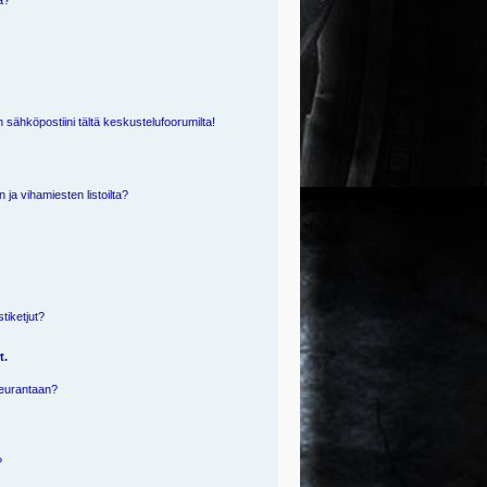
ä?
 sähköpostiini tältä keskustelufoorumilta!
n ja vihamiesten listoilta?
?
stiketjut?
t.
 seurantaan?
?