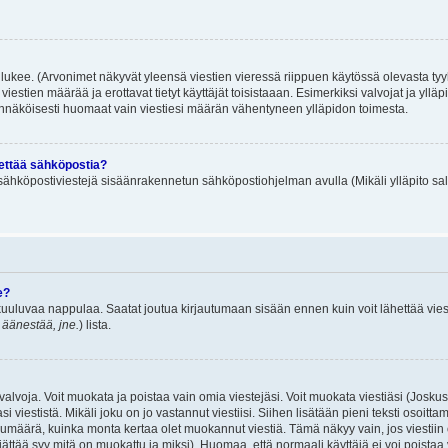
lukee. (Arvonimet näkyvät yleensä viestien vieressä riippuen käytössä olevasta tyy
iestien määrää ja erottavat tietyt käyttäjät toisistaaan. Esimerkiksi valvojat ja ylläp
dennäköisesti huomaat vain viestiesi määrän vähentyneen ylläpidon toimesta.
hettää sähköpostia?
ä sähköpostiviestejä sisäänrakennetun sähköpostiohjelman avulla (Mikäli ylläpito sal
e?
uuluvaa nappulaa. Saatat joutua kirjautumaan sisään ennen kuin voit lähettää viesti
t äänestää, jne.
) lista.
i valvoja. Voit muokata ja poistaa vain omia viestejäsi. Voit muokata viestiäsi (Josku
i viestistä. Mikäli joku on jo vastannut viestiisi. Siihen lisätään pieni teksti oso
ärä, kuinka monta kertaa olet muokannut viestiä. Tämä näkyy vain, jos viestiin on j
jättää syy mitä on muokattu ja miksi). Huomaa, että normaali käyttäjä ei voi poistaa v