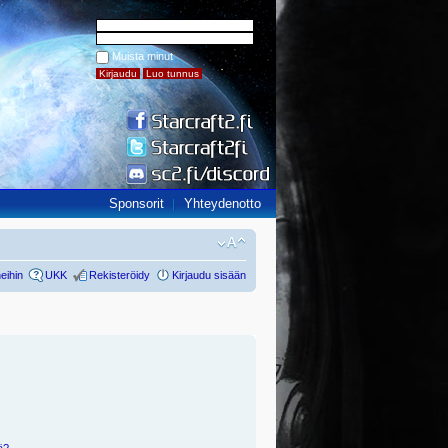
Muista minut
Sponsorit
Yhteydenotto
eihin
UKK
Rekisteröidy
Kirjaudu sisään