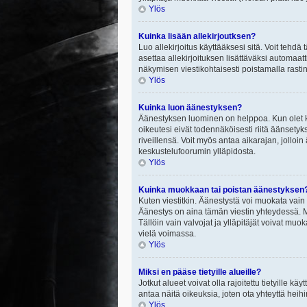
Ylös
Kuinka lisään allekirjoutksen?
Luo allekirjoitus käyttääksesi sitä. Voit tehdä
asettaa allekirjoituksen lisättäväksi automaatt
näkymisen viestikohtaisesti poistamalla rastin a
Ylös
Kuinka luon äänestyksen?
Äänestyksen luominen on helppoa. Kun olet ki
oikeutesi eivät todennäköisesti riitä äänsety
riveillensä. Voit myös antaa aikarajan, jolloin
keskustelufoorumin ylläpidosta.
Ylös
Kuinka muokkaan tai poistan äänestyksen
Kuten viestitkin. Äänestystä voi muokata vain
Äänestys on aina tämän viestin yhteydessä. Mi
Tällöin vain valvojat ja ylläpitäjät voivat 
vielä voimassa.
Ylös
Miksi en pääse tietyille alueille?
Jotkut alueet voivat olla rajoitettu tietyille käyt
antaa näitä oikeuksia, joten ota yhteyttä heihi
Ylös