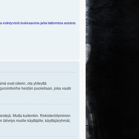
 esiintyvistä loukkaavista ja/tai laittomista asioista
ämä ovat oikein, ota yhteyttä
gurointivirhe heidän puolellaan, joka vaatii
viestejä. Mutta kuitenkin. Rekisteröityminen
n lähetys muille käyttäjille, käyttäjäryhmät,