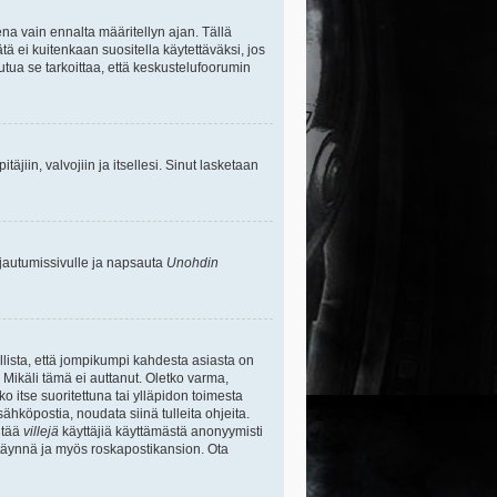
na vain ennalta määritellyn ajan. Tällä
tä ei kuitenkaan suositella käytettäväksi, jos
uutua se tarkoittaa, että keskustelufoorumin
itäjiin, valvojiin ja itsellesi. Sinut lasketaan
rjautumissivulle ja napsauta
Unohdin
lista, että jompikumpi kahdesta asiasta on
 Mikäli tämä ei auttanut. Oletko varma,
ko itse suoritettuna tai ylläpidon toimesta
sähköpostia, noudata siinä tulleita ohjeita.
ntää
villejä
käyttäjiä käyttämästä anonyymisti
e täynnä ja myös roskapostikansion. Ota