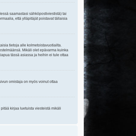
essä saamastasi sähköpostiviestistä) tai
maalia, että ylläpitäjät poistavat tällaisia
sia tietoja alle kolmetoistavuotiailta.
rjestelmäänsä. Mikäli olet epävarma kuinka
apua tässä asiassa ja heihin ei tule ottaa
tisivun omistaja on myös voinut ottaa
itää kirjaa luetuista viesteistä mikäli