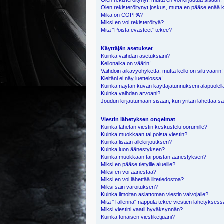
Olen rekisteröitynyt, mutta en voi kirjautua sisään!
Olen rekisteröitynyt joskus, mutta en pääse enää 
Mikä on COPPA?
Miksi en voi rekisteröityä?
Mitä “Poista evästeet” tekee?
Käyttäjän asetukset
Kuinka vaihdan asetuksiani?
Kellonaika on väärin!
Vaihdoin aikavyöhykettä, mutta kello on silti väärin!
Kieltäni ei näy luettelossa!
Kuinka näytän kuvan käyttäjätunnukseni alapuolell
Kuinka vaihdan arvoani?
Joudun kirjautumaan sisään, kun yritän lähettää s
Viestin lähetyksen ongelmat
Kuinka lähetän viestin keskustelufoorumille?
Kuinka muokkaan tai poista viestin?
Kuinka lisään allekirjoutksen?
Kuinka luon äänestyksen?
Kuinka muokkaan tai poistan äänestyksen?
Miksi en pääse tietyille alueille?
Miksi en voi äänestää?
Miksi en voi lähettää liitetiedostoa?
Miksi sain varoituksen?
Kuinka ilmoitan asiattoman viestin valvojalle?
Mitä "Tallenna" nappula tekee viestien lähetykses
Miksi viestini vaatii hyväksynnän?
Kuinka tönäisen viestiketjuani?