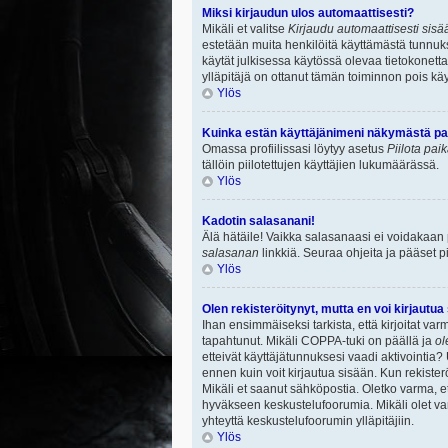
Miksi kirjaudun ulos automaattisesti?
Mikäli et valitse
Kirjaudu automaattisesti sisää
estetään muita henkilöitä käyttämästä tunnuksi
käytät julkisessa käytössä olevaa tietokonetta.
ylläpitäjä on ottanut tämän toiminnon pois käy
Ylös
Kuinka estän käyttäjänimeni näkymästä paik
Omassa profiilissasi löytyy asetus
Piilota pai
tällöin piilotettujen käyttäjien lukumäärässä.
Ylös
Kadotin salasanani!
Älä hätäile! Vaikka salasanaasi ei voidakaan
salasanan
linkkiä. Seuraa ohjeita ja pääset 
Ylös
Olen rekisteröitynyt, mutta en voi kirjautua
Ihan ensimmäiseksi tarkista, että kirjoitat v
tapahtunut. Mikäli COPPA-tuki on päällä ja
ol
etteivät käyttäjätunnuksesi vaadi aktivointia? 
ennen kuin voit kirjautua sisään. Kun rekisterö
Mikäli et saanut sähköpostia. Oletko varma, 
hyväkseen keskustelufoorumia. Mikäli olet varm
yhteyttä keskustelufoorumin ylläpitäjiin.
Ylös