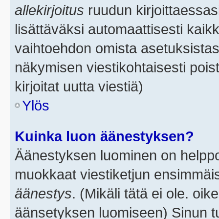
allekirjoitus
ruudun kirjoittaessasi
lisättäväksi automaattisesti kaikk
vaihtoehdon omista asetuksistasi.
näkymisen viestikohtaisesti poist
kirjoitat uutta viestiä)
Ylös
Kuinka luon äänestyksen?
Äänestyksen luominen on helppoa.
muokkaat viestiketjun ensimmäis
äänestys
. (Mikäli tätä ei ole. oik
äänsetyksen luomiseen) Sinun tu