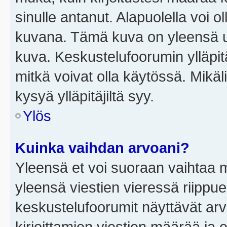
sinulle antanut. Alapuolella voi 
kuvana. Tämä kuva on yleensä un
kuva. Keskustelufoorumin ylläpit
mitkä voivat olla käytössä. Mikäl
kysyä ylläpitäjiltä syy.
Ylös
Kuinka vaihdan arvoani?
Yleensä et voi suoraan vaihtaa 
yleensä viestien vieressä riippu
keskustelufoorumit näyttävät ar
kirjoittamien viestien määrää ja er