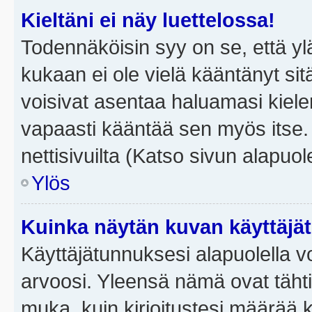
Kieltäni ei näy luettelossa!
Todennäköisin syy on se, että yläp
kukaan ei ole vielä kääntänyt sitä 
voisivat asentaa haluamasi kiele
vapaasti kääntää sen myös itse.
nettisivuilta (Katso sivun alapuole
Ylös
Kuinka näytän kuvan käyttäjä
Käyttäjätunnuksesi alapuolella vo
arvoosi. Yleensä nämä ovat tähtiä 
muka, kuin kirjoitustesi määrää 