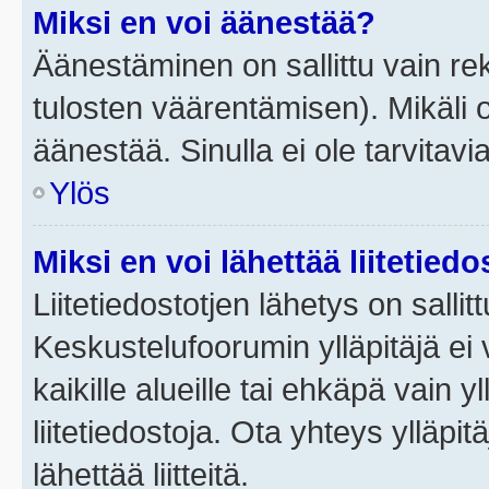
Miksi en voi äänestää?
Äänestäminen on sallittu vain rek
tulosten väärentämisen). Mikäli ol
äänestää. Sinulla ei ole tarvitavi
Ylös
Miksi en voi lähettää liitetied
Liitetiedostotjen lähetys on sallit
Keskustelufoorumin ylläpitäjä ei v
kaikille alueille tai ehkäpä vain 
liitetiedostoja. Ota yhteys ylläpit
lähettää liitteitä.