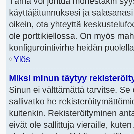
Tämä voi johtua monestakin syyst
käyttäjätunnuksesi ja salasanasi 
oikein, ota yhteyttä keskustelufo
ole porttikiellossa. On myös mahdo
konfigurointivirhe heidän puolella
Ylös
Miksi minun täytyy rekisteröit
Sinun ei välttämättä tarvitse. Se 
sallivatko he rekisteröitymättömi
kuitenkin. Rekisteröityminen anta
eivät ole sallittuja vieraille, ku