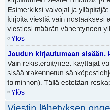
Esimerkiksi valvojat ja ylläpitäjä
kirjoita viestiä vain nostaakses
viestiesi määrän vähentyneen yl
Ylös
Joudun kirjautumaan sisään, k
Vain rekisteröityneet käyttäjät v
sisäänrakennetun sähköpostiohjel
toiminnon). Tällä estetään roskap
Ylös
Viestin lähetyksen ong