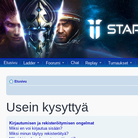
Etusivu
Chat
Ladder
Foorumi
Replay
Turnaukset
Etusivu
Usein kysyttyä
Kirjautumisen ja rekisteröitymisen ongelmat
Miksi en voi kirjautua sisään?
Miksi minun täytyy rekisteröityä?