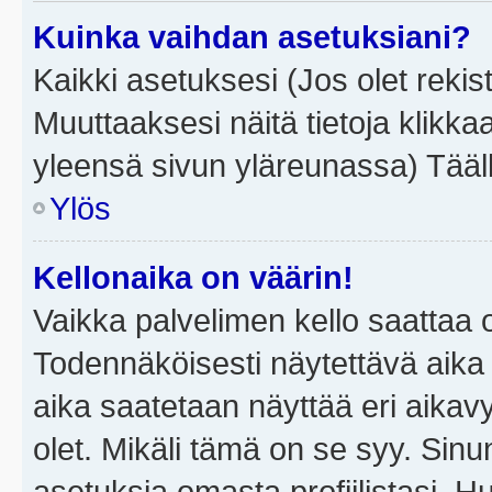
Kuinka vaihdan asetuksiani?
Kaikki asetuksesi (Jos olet rekist
Muuttaaksesi näitä tietoja klikka
yleensä sivun yläreunassa) Tääll
Ylös
Kellonaika on väärin!
Vaikka palvelimen kello saattaa 
Todennäköisesti näytettävä aika
aika saatetaan näyttää eri aika
olet. Mikäli tämä on se syy. Si
asetuksia omasta profiilistasi. 