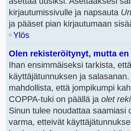
asettaa uusiksi. Asettaaksesi s
kirjautumissivulle ja napsauta
Un
ja pääset pian kirjautumaan sisä
Ylös
Olen rekisteröitynyt, mutta en 
Ihan ensimmäiseksi tarkista, että
käyttäjätunnuksen ja salasanan.
mahdollista, että jompikumpi kah
COPPA-tuki on päällä ja
olet rek
Sinun tulee noudattaa saamiasi oh
varma, etteivät käyttäjätunnukse