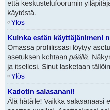
että keskustelufoorumin ylläpitä
käytöstä.
Ylös
Kuinka estän käyttäjänimeni n
Omassa profiilissasi löytyy aset
asetuksen kohtaan
päällä
. Näkym
ja itsellesi. Sinut lasketaan tällö
Ylös
Kadotin salasanani!
Älä hätäile! Vaikka salasanaasi 