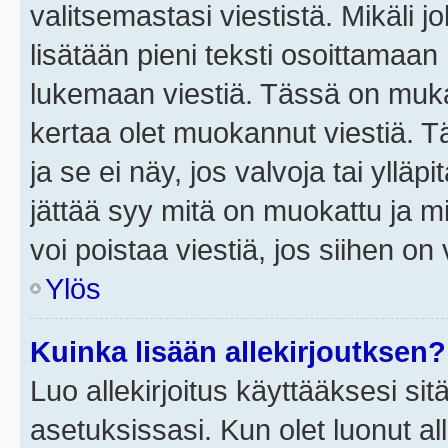
valitsemastasi viestistä. Mikäli jo
lisätään pieni teksti osoittama
lukemaan viestiä. Tässä on mu
kertaa olet muokannut viestiä. Tä
ja se ei näy, jos valvoja tai yllä
jättää syy mitä on muokattu ja mi
voi poistaa viestiä, jos siihen on 
Ylös
Kuinka lisään allekirjoutksen?
Luo allekirjoitus käyttääksesi si
asetuksissasi. Kun olet luonut all