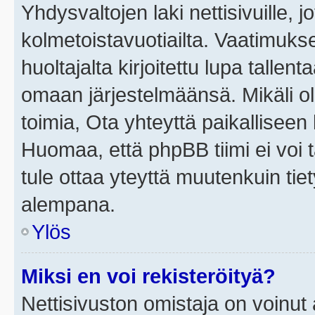
Yhdysvaltojen laki nettisivuille, j
kolmetoistavuotiailta. Vaatimuk
huoltajalta kirjoitettu lupa tallen
omaan järjestelmäänsä. Mikäli o
toimia, Ota yhteyttä paikallisee
Huomaa, että phpBB tiimi ei voi t
tule ottaa yteyttä muutenkuin tiet
alempana.
Ylös
Miksi en voi rekisteröityä?
Nettisivuston omistaja on voinut a