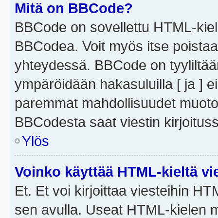
Mitä on BBCode?
BBCode on sovellettu HTML-kieles
BBCodea. Voit myös itse poistaa
yhteydessä. BBCode on tyyliltään
ympäröidään hakasuluilla [ ja ] e
paremmat mahdollisuudet muotoill
BBCodesta saat viestin kirjoituss
Ylös
Voinko käyttää HTML-kieltä vi
Et. Et voi kirjoittaa viesteihin H
sen avulla. Useat HTML-kielen m