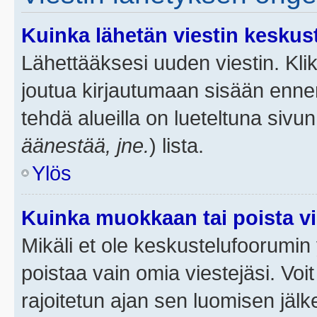
Kuinka lähetän viestin keskus
Lähettääksesi uuden viestin. Kl
joutua kirjautumaan sisään ennen 
tehdä alueilla on lueteltuna sivun
äänestää, jne.
) lista.
Ylös
Kuinka muokkaan tai poista vi
Mikäli et ole keskustelufoorumin y
poistaa vain omia viestejäsi. Voi
rajoitetun ajan sen luomisen jäl