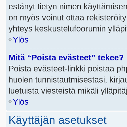
estänyt tietyn nimen käyttämisen
on myös voinut ottaa rekisteröi
yhteys keskustelufoorumin ylläpit
Ylös
Mitä “Poista evästeet” tekee?
Poista evästeet-linkki poistaa p
huolen tunnistautmisestasi, kirja
luetuista viesteistä mikäli ylläpitä
Ylös
Käyttäjän asetukset