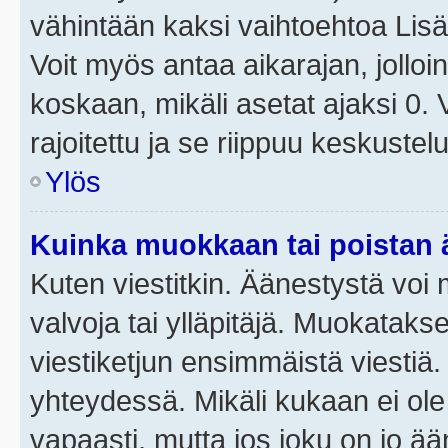
vähintään kaksi vaihtoehtoa Lisää
Voit myös antaa aikarajan, jolloi
koskaan, mikäli asetat ajaksi 0.
rajoitettu ja se riippuu keskustel
Ylös
Kuinka muokkaan tai poistan
Kuten viestitkin. Äänestystä voi
valvoja tai ylläpitäjä. Muokatak
viestiketjun ensimmäistä viestiä
yhteydessä. Mikäli kukaan ei ol
vapaasti, mutta jos joku on jo ä