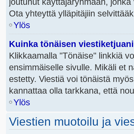
joutunut käyttäjäryhmään, jonka v
Ota yhteyttä ylläpitäjiin selvittää
Ylös
Kuinka tönäisen viestiketjuan
Klikkaamalla "Tönäise" linkkiä voi
ensimmäiselle sivulle. Mikäli et 
estetty. Viestiä voi tönäistä myös
kannattaa olla tarkkana, että no
Ylös
Viestien muotoilu ja vies