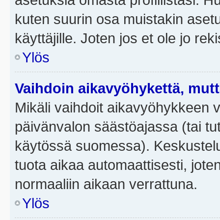
kuten suurin osa muistakin asetuks
käyttäjille. Joten jos et ole jo rek
Ylös
Vaihdoin aikavyöhykettä, mutta 
Mikäli vaihdoit aikavyöhykkeen 
päivänvalon säästöajassa (tai tut
käytössä suomessa). Keskusteluf
tuota aikaa automaattisesti, joten
normaaliin aikaan verrattuna.
Ylös