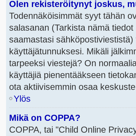
Olen rekisteröitynyt joskus, 
Todennäköisimmät syyt tähän ova
salasanan (Tarkista nämä tiedot
saamastasi sähköpostiviestistä) t
käyttäjätunnuksesi. Mikäli jälkim
tarpeeksi viestejä? On normaalia, 
käyttäjiä pienentääkseen tietoka
ota aktiivisemmin osaa keskustel
Ylös
Mikä on COPPA?
COPPA, tai "Child Online Privac