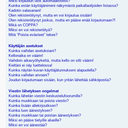
Miksi kirjaudun ulos automaattisesti?
Kuinka estän käyttäjänimeni näkymästä paikallaolijoiden listassa?
Kadotin salasanani!
Olen rekisteröitynyt, mutta en voi kirjautua sisään!
Olen rekisteröitynyt joskus, mutta en pääse enää kirjautumaan?!
Mikä on COPPA?
Miksi en voi rekisteröityä?
Mitä “Poista evästeet” tekee?
Käyttäjän asetukset
Kuinka vaihdan asetuksiani?
Kellonaika on väärin!
Vaihdoin aikavyöhykettä, mutta kello on silti väärin!
Kieltäni ei näy luettelossa!
Kuinka näytän kuvan käyttäjätunnukseni alapuolella?
Kuinka vaihdan arvoani?
Joudun kirjautumaan sisään, kun yritän lähettää sähköpostia?
Viestin lähetyksen ongelmat
Kuinka lähetän viestin keskustelufoorumille?
Kuinka muokkaan tai poista viestin?
Kuinka lisään allekirjoutksen?
Kuinka luon äänestyksen?
Kuinka muokkaan tai poistan äänestyksen?
Miksi en pääse tietyille alueille?
Miksi en voi äänestää?