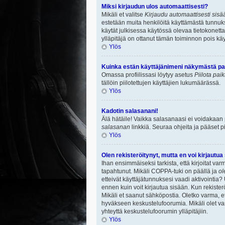
Miksi kirjaudun ulos automaattisesti?
Mikäli et valitse
Kirjaudu automaattisesti sisää
estetään muita henkilöitä käyttämästä tunnuksi
käytät julkisessa käytössä olevaa tietokonetta.
ylläpitäjä on ottanut tämän toiminnon pois käy
Ylös
Kuinka estän käyttäjänimeni näkymästä paik
Omassa profiilissasi löytyy asetus
Piilota pai
tällöin piilotettujen käyttäjien lukumäärässä.
Ylös
Kadotin salasanani!
Älä hätäile! Vaikka salasanaasi ei voidakaan
salasanan
linkkiä. Seuraa ohjeita ja pääset 
Ylös
Olen rekisteröitynyt, mutta en voi kirjautua
Ihan ensimmäiseksi tarkista, että kirjoitat v
tapahtunut. Mikäli COPPA-tuki on päällä ja
ol
etteivät käyttäjätunnuksesi vaadi aktivointia? 
ennen kuin voit kirjautua sisään. Kun rekisterö
Mikäli et saanut sähköpostia. Oletko varma, 
hyväkseen keskustelufoorumia. Mikäli olet varm
yhteyttä keskustelufoorumin ylläpitäjiin.
Ylös