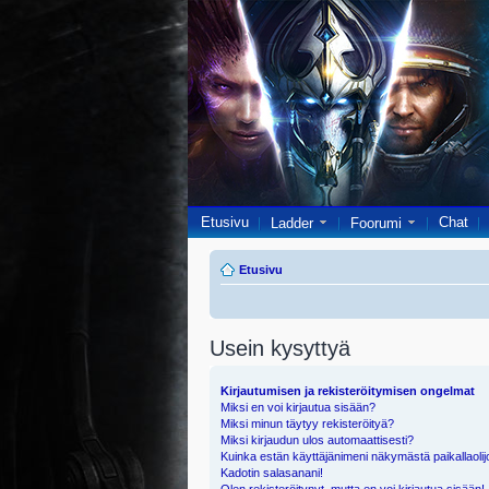
Etusivu
Chat
Ladder
Foorumi
Etusivu
Usein kysyttyä
Kirjautumisen ja rekisteröitymisen ongelmat
Miksi en voi kirjautua sisään?
Miksi minun täytyy rekisteröityä?
Miksi kirjaudun ulos automaattisesti?
Kuinka estän käyttäjänimeni näkymästä paikallaolij
Kadotin salasanani!