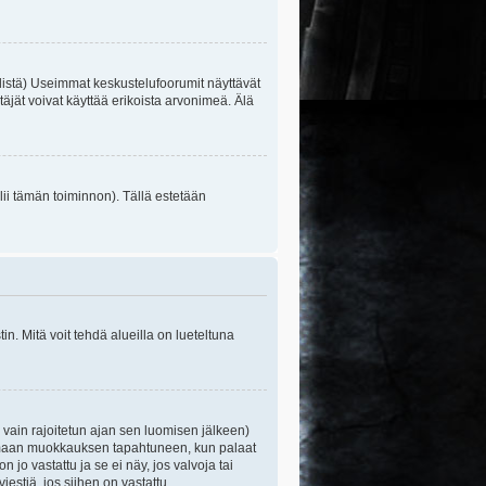
listä) Useimmat keskustelufoorumit näyttävät
itäjät voivat käyttää erikoista arvonimeä. Älä
lii tämän toiminnon). Tällä estetään
n. Mitä voit tehdä alueilla on lueteltuna
s vain rajoitetun ajan sen luomisen jälkeen)
ittamaan muokkauksen tapahtuneen, kun palaat
o vastattu ja se ei näy, jos valvoja tai
iestiä, jos siihen on vastattu.