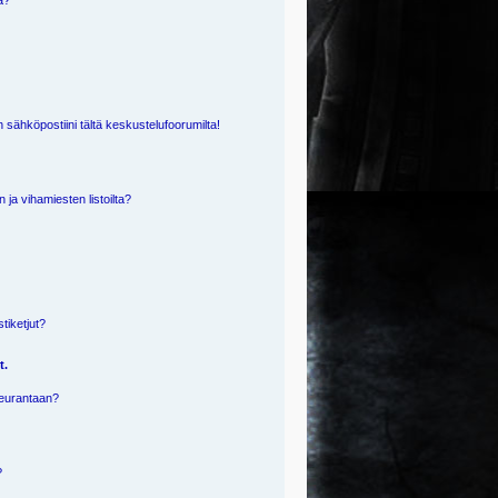
ä?
 sähköpostiini tältä keskustelufoorumilta!
n ja vihamiesten listoilta?
?
stiketjut?
t.
 seurantaan?
?