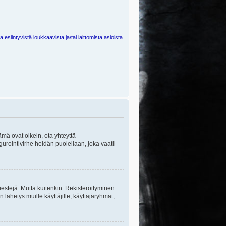
 esiintyvistä loukkaavista ja/tai laittomista asioista
ämä ovat oikein, ota yhteyttä
gurointivirhe heidän puolellaan, joka vaatii
viestejä. Mutta kuitenkin. Rekisteröityminen
n lähetys muille käyttäjille, käyttäjäryhmät,