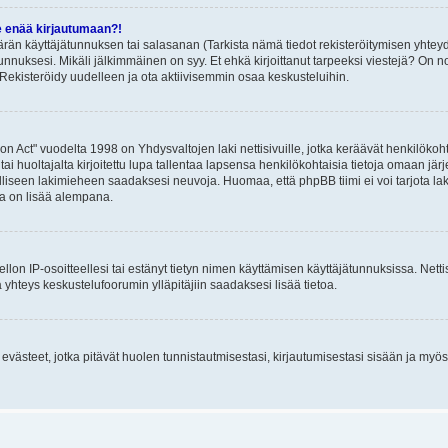
e enää kirjautumaan?!
rän käyttäjätunnuksen tai salasanan (Tarkista nämä tiedot rekisteröitymisen yhteyd
tunnuksesi. Mikäli jälkimmäinen on syy. Et ehkä kirjoittanut tarpeeksi viestejä? On nor
Rekisteröidy uudelleen ja ota aktiivisemmin osaa keskusteluihin.
n Act" vuodelta 1998 on Yhdysvaltojen laki nettisivuille, jotka keräävät henkilökohtai
 huoltajalta kirjoitettu lupa tallentaa lapsensa henkilökohtaisia tietoja omaan jä
lliseen lakimieheen saadaksesi neuvoja. Huomaa, että phpBB tiimi ei voi tarjota laki
sta on lisää alempana.
iellon IP-osoitteellesi tai estänyt tietyn nimen käyttämisen käyttäjätunnuksissa. Net
 yhteys keskustelufoorumin ylläpitäjiin saadaksesi lisää tietoa.
västeet, jotka pitävät huolen tunnistautmisestasi, kirjautumisestasi sisään ja myös p