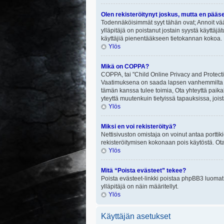
Olen rekisteröitynyt joskus, mutta en pääs
Todennäköisimmät syyt tähän ovat; Annoit vää
ylläpitäjä on poistanut jostain syystä käyttäjä
käyttäjiä pienentääkseen tietokannan kokoa. 
Ylös
Mikä on COPPA?
COPPA, tai "Child Online Privacy and Protectio
Vaatimuksena on saada lapsen vanhemmilta tai
tämän kanssa tulee toimia, Ota yhteyttä paika
yteyttä muutenkuin tietyissä tapauksissa, joi
Ylös
Miksi en voi rekisteröityä?
Nettisivuston omistaja on voinut antaa porttik
rekisteröitymisen kokonaan pois käytöstä. Ota
Ylös
Mitä “Poista evästeet” tekee?
Poista evästeet-linkki poistaa phpBB3 luomat e
ylläpitäjä on näin määritellyt.
Ylös
Käyttäjän asetukset