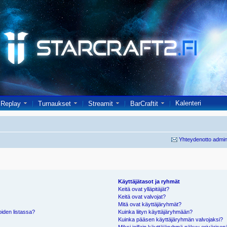
Kalenteri
Replay
Turnaukset
Streamit
BarCraftit
Yhteydenotto admin
Käyttäjätasot ja ryhmät
Keitä ovat ylläpitäjät?
Keitä ovat valvojat?
Mitä ovat käyttäjäryhmät?
oiden listassa?
Kuinka liityn käyttäjäryhmään?
Kuinka pääsen käyttäjäryhmän valvojaksi?