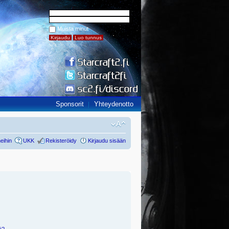
Muista minut
Sponsorit
Yhteydenotto
eihin
UKK
Rekisteröidy
Kirjaudu sisään