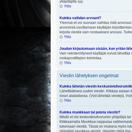
ylläpitäjiltä syy.
Ylös
Kuinka vaihdan arvoani?
Yleensä et voi suoraan vaihtaa mitä arvonasi 
arvonimiä osoittamaan käyttäjän kirjoittamien v
kirjoita viestiä vain nostaaksesi arvoasi. To
Ylös
Joudun kirjautumaan sisään, kun yritän lä
Vain rekisteröityneet käyttäjät voivat lähettä
roskapostittajien toimintaa.
Ylös
Viestin lähetyksen ongelmat
Kuinka lähetän viestin keskustelufoorumill
Lähettääksesi uuden viestin. Klikkaa asiaan k
sivun alalaidassa. (
Voit lähettää viestejä, Voi
Ylös
Kuinka muokkaan tai poista viestin?
Mikäli et ole keskustelufoorumin ylläpitäjä ta
Klikkaamalla
Muokkaa
nappulaa valitsemastas
lukemaan viestiä. Tässä on mukana myös lukumä
ylläpitäjä muokkaa viestiä. (Heidän pitää itse 