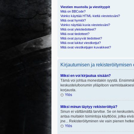
Viestien muotoilu ja viestityypit
Mitä on BBCode?
Voinko käyttää HTML-kieltä viesteissäni?
Mitä ovat hymiöt?
Voinko näyttää kuvia viesteissäni?
Mitä ovat yleistiedotteet?
Mitä ovat tiedotteet?
Mitä ovat pysyvät tiedotteet?
Mitä ovat lukitut viestiketjut?
Mitä ovat viestiketjujen kuvakkeet?
Kirjautumisen ja rekisteröitymisen
Miksi en voi kirjautua sisään?
Tämä voi johtua monestakin syystä. Ensimmäisek
keskustelufoorumin ylläpitoon varmistaaksesi, 
korjausta.
Ylös
Miksi minun täytyy rekisteröityä?
Sinun ei välttämättä tarvitse. Se on keskustelu
antaa muitakin toimintoja käyttöösi, jotka eivät
jne... Rekisteröityminen vie vain pienen hetke
Ylös