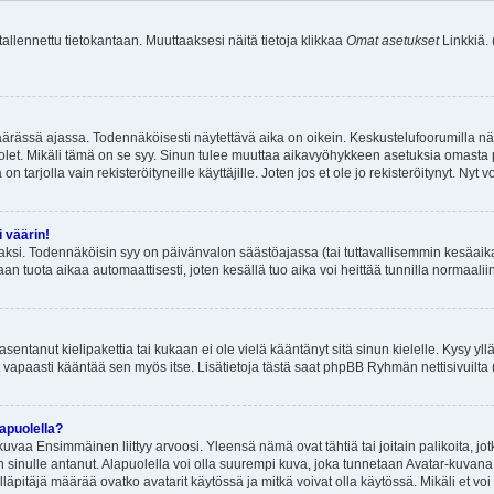
 tallennettu tietokantaan. Muuttaaksesi näitä tietoja klikkaa
Omat asetukset
Linkkiä.
äärässä ajassa. Todennäköisesti näytettävä aika on oikein. Keskustelufoorumilla nä
et. Mikäli tämä on se syy. Sinun tulee muuttaa aikavyöhykkeen asetuksia omasta p
 tarjolla vain rekisteröityneille käyttäjille. Joten jos et ole jo rekisteröitynyt. Nyt vo
i väärin!
aksi. Todennäköisin syy on päivänvalon säästöajassa (tai tuttavallisemmin kesäaika
n tuota aikaa automaattisesti, joten kesällä tuo aika voi heittää tunnilla normaalii
asentanut kielipakettia tai kukaan ei ole vielä kääntänyt sitä sinun kielelle. Kysy yll
 vapaasti kääntää sen myös itse. Lisätietoja tästä saat phpBB Ryhmän nettisivuilta 
apuolella?
uvaa Ensimmäinen liittyy arvoosi. Yleensä nämä ovat tähtiä tai joitain palikoita, jot
 sinulle antanut. Alapuolella voi olla suurempi kuva, joka tunnetaan Avatar-kuvana
äpitäjä määrää ovatko avatarit käytössä ja mitkä voivat olla käytössä. Mikäli et voi