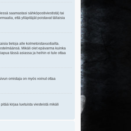
essä saamastasi sähköpostiviestistä) tai
maalia, että ylläpitäjät poistavat tällaisia
sia tietoja alle kolmetoistavuotiailta.
rjestelmäänsä. Mikäli olet epävarma kuinka
apua tässä asiassa ja heihin ei tule ottaa
tisivun omistaja on myös voinut ottaa
itää kirjaa luetuista viesteistä mikäli