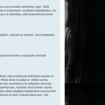
na vain ennalta määritellyn ajan. Tällä
tä ei kuitenkaan suositella käytettäväksi, jos
uutua se tarkoittaa, että keskustelufoorumin
itäjiin, valvojiin ja itsellesi. Sinut lasketaan
rjautumissivulle ja napsauta
Unohdin
lista, että jompikumpi kahdesta asiasta on
 Mikäli tämä ei auttanut. Oletko varma,
ko itse suoritettuna tai ylläpidon toimesta
sähköpostia, noudata siinä tulleita ohjeita.
ntää
villejä
käyttäjiä käyttämästä anonyymisti
e täynnä ja myös roskapostikansion. Ota