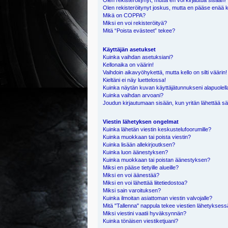
Olen rekisteröitynyt, mutta en voi kirjautua sisään!
Olen rekisteröitynyt joskus, mutta en pääse enää 
Mikä on COPPA?
Miksi en voi rekisteröityä?
Mitä “Poista evästeet” tekee?
Käyttäjän asetukset
Kuinka vaihdan asetuksiani?
Kellonaika on väärin!
Vaihdoin aikavyöhykettä, mutta kello on silti väärin!
Kieltäni ei näy luettelossa!
Kuinka näytän kuvan käyttäjätunnukseni alapuolell
Kuinka vaihdan arvoani?
Joudun kirjautumaan sisään, kun yritän lähettää s
Viestin lähetyksen ongelmat
Kuinka lähetän viestin keskustelufoorumille?
Kuinka muokkaan tai poista viestin?
Kuinka lisään allekirjoutksen?
Kuinka luon äänestyksen?
Kuinka muokkaan tai poistan äänestyksen?
Miksi en pääse tietyille alueille?
Miksi en voi äänestää?
Miksi en voi lähettää liitetiedostoa?
Miksi sain varoituksen?
Kuinka ilmoitan asiattoman viestin valvojalle?
Mitä "Tallenna" nappula tekee viestien lähetykses
Miksi viestini vaatii hyväksynnän?
Kuinka tönäisen viestiketjuani?