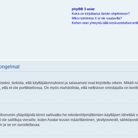
phpBB 3 asiat
Kuka on kirjoittanut tämän ohjelmiston?
Miksi toimintoa X ei ole saatavilla?
Kehen otan yhteyttä tällä keskustelufoorumilla
 ongelmat
si, tarkista, että käyttäjätunnuksesi ja salasanasi ovat kirjoitettu oikein. Mikäli n
että et ole porttikiellossa. On myös mahdollista, että nettisivun omistajalla on konfi
foorumin ylläpitäjistä kiinni sallivatko he rekisteröitymättömien käyttäjien lähettää 
 ole sallittuja vieraille, kuten Avatar-kuvan määrittäminen, yksityisviestit, sähköposti
n ja se on suositeltavaa.