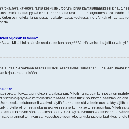
n jokaisella käynnillä
rastia keskustelufoorumi pitää käyttäjätunnuksesi kirjautunee
asi. Mikäli haluat pysyä kirjautuneena laita rasti ruutuun kirjautuessassi sisään. Tä
 Kuten esimerkiksi kirjastossa, nettikahvilassa, koulussa, jne... Mikäli et näe tätä r
töstä.
allaolijoiden listassa?
kallaolo
. Mikäli laitat tämän asetuksen kohtaan
päällä
. Näkymisesi rajoittuu vain ylläp
 palauttaa. Se voidaan asettaa uusiksi. Asettaaksesi salasanan uudelleen, mene ki
pian kirjautumaan sisään.
 sisään!
armasti oikean käyttäjätunnuksen ja salasanan. Mikäli nämä ovat kunnossa on mahdol
et rekisteröitynyt alle kolmetoistavuotiaana
. Sinun tulee noudattaa saamiasi ohjeita.
Useat keskustelufoorumit vaativat käyttäjätunnusten aktivoinnin uusilta käyttäjiltä jo
idyit. Siellä oli ohjeet mukana aktivoinnista ja kuinka se tulee suorittaa. Mikäli sait 
että annoit toimivan sähköpostiosoitteen? Yksi syy aktivoinnin vaatimiseen on vähe
a, että annoit toimivan sähköpostiosoitteen, olet tarkistanut, että laatikkosi ei ol