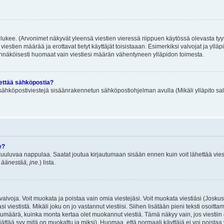
lukee. (Arvonimet näkyvät yleensä viestien vieressä riippuen käytössä olevasta tyy
iestien määrää ja erottavat tietyt käyttäjät toisistaaan. Esimerkiksi valvojat ja ylläp
dennäköisesti huomaat vain viestiesi määrän vähentyneen ylläpidon toimesta.
hettää sähköpostia?
ä sähköpostiviestejä sisäänrakennetun sähköpostiohjelman avulla (Mikäli ylläpito sal
e?
uuluvaa nappulaa. Saatat joutua kirjautumaan sisään ennen kuin voit lähettää viesti
t äänestää, jne.
) lista.
i valvoja. Voit muokata ja poistaa vain omia viestejäsi. Voit muokata viestiäsi (Josku
i viestistä. Mikäli joku on jo vastannut viestiisi. Siihen lisätään pieni teksti oso
ärä, kuinka monta kertaa olet muokannut viestiä. Tämä näkyy vain, jos viestiin on j
jättää syy mitä on muokattu ja miksi). Huomaa, että normaali käyttäjä ei voi poistaa v