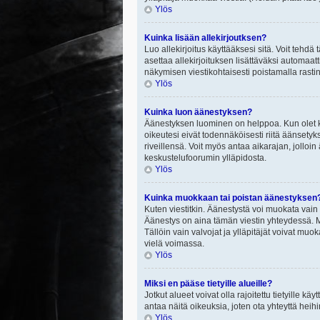
Ylös
Kuinka lisään allekirjoutksen?
Luo allekirjoitus käyttääksesi sitä. Voit tehdä
asettaa allekirjoituksen lisättäväksi automaatt
näkymisen viestikohtaisesti poistamalla rastin a
Ylös
Kuinka luon äänestyksen?
Äänestyksen luominen on helppoa. Kun olet ki
oikeutesi eivät todennäköisesti riitä äänsety
riveillensä. Voit myös antaa aikarajan, jolloin
keskustelufoorumin ylläpidosta.
Ylös
Kuinka muokkaan tai poistan äänestyksen
Kuten viestitkin. Äänestystä voi muokata vain
Äänestys on aina tämän viestin yhteydessä. Mi
Tällöin vain valvojat ja ylläpitäjät voivat 
vielä voimassa.
Ylös
Miksi en pääse tietyille alueille?
Jotkut alueet voivat olla rajoitettu tietyille käyt
antaa näitä oikeuksia, joten ota yhteyttä heihi
Ylös