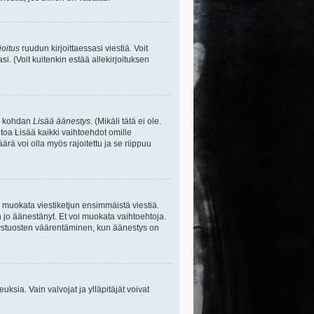
joitus
ruudun kirjoittaessasi viestiä. Voit
si. (Voit kuitenkin estää allekirjoituksen
sa kohdan
Lisää äänestys
. (Mikäli tätä ei ole.
toa Lisää kaikki vaihtoehdot omille
ärä voi olla myös rajoitettu ja se riippuu
y muokata viestiketjun ensimmäistä viestiä.
 jo äänestänyt. Et voi muokata vaihtoehtoja.
stystuosten väärentäminen, kun äänestys on
ikeuksia. Vain valvojat ja ylläpitäjät voivat