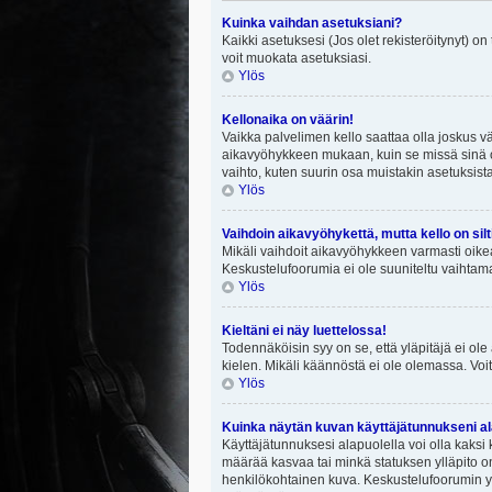
Kuinka vaihdan asetuksiani?
Kaikki asetuksesi (Jos olet rekisteröitynyt) on
voit muokata asetuksiasi.
Ylös
Kellonaika on väärin!
Vaikka palvelimen kello saattaa olla joskus v
aikavyöhykkeen mukaan, kuin se missä sinä ol
vaihto, kuten suurin osa muistakin asetuksista on
Ylös
Vaihdoin aikavyöhykettä, mutta kello on silt
Mikäli vaihdoit aikavyöhykkeen varmasti oike
Keskustelufoorumia ei ole suuniteltu vaihtamaa
Ylös
Kieltäni ei näy luettelossa!
Todennäköisin syy on se, että yläpitäjä ei ole 
kielen. Mikäli käännöstä ei ole olemassa. Voit
Ylös
Kuinka näytän kuvan käyttäjätunnukseni al
Käyttäjätunnuksesi alapuolella voi olla kaksi k
määrää kasvaa tai minkä statuksen ylläpito on
henkilökohtainen kuva. Keskustelufoorumin yll