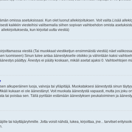
 tämän omissa asetuksissasi. Kun olet luonut allekirjoituksen. Voit valita
Lisää allekir
isesti kaikkiin viesteihisi valitsemalla siihen sopivan vaihtoehdon omista asetuksista
llekirjoituksesta, kun kirjoitat uutta viestiä)
rjoittamassa viestiä (Tai muokkaat viestiketjun ensimmäistä viestiä) näet valikos
ksen luomiseen) Sinun tulee antaa äänestykselle otsikko ja vähintään kaksi vaihtoeh
 äänestys päättyy. Änestys ei pääty koskaan, mikäli asetat ajaksi 0. Vaihtoehtojen mä
?
 sen alkuperäinen luoja, valvoja tai ylläpitäjä. Muokataksesi äänestystä sinun täyty
käli kukaan ei ole äänestänyt. Voit muokata äänestystä vapaasti, mutta jos joku on
muokata tai poistaa sen. Tällä pyritään estämään äänestyksen peukaloiminen ja ääne
täjille tai käyttäjäryhmille. Jotta voisit nähdä, lukea, kirjoittaa, jne... tarvitset erityiso
n.