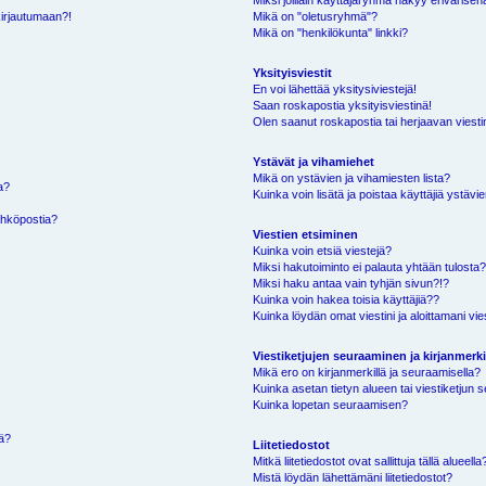
Miksi joillain käyttäjäryhmä näkyy erivärisen
kirjautumaan?!
Mikä on "oletusryhmä"?
Mikä on "henkilökunta" linkki?
Yksityisviestit
En voi lähettää yksitysiviestejä!
Saan roskapostia yksityisviestinä!
Olen saanut roskapostia tai herjaavan viestin
Ystävät ja vihamiehet
Mikä on ystävien ja vihamiesten lista?
a?
Kuinka voin lisätä ja poistaa käyttäjiä ystävie
ähköpostia?
Viestien etsiminen
Kuinka voin etsiä viestejä?
Miksi hakutoiminto ei palauta yhtään tulosta
Miksi haku antaa vain tyhjän sivun?!?
Kuinka voin hakea toisia käyttäjiä??
Kuinka löydän omat viestini ja aloittamani vie
Viestiketjujen seuraaminen ja kirjanmerki
Mikä ero on kirjanmerkillä ja seuraamisella?
Kuinka asetan tietyn alueen tai viestiketjun
Kuinka lopetan seuraamisen?
sä?
Liitetiedostot
Mitkä liitetiedostot ovat sallittuja tällä alueella
Mistä löydän lähettämäni liitetiedostot?