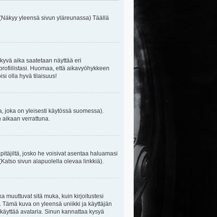
 (Näkyy yleensä sivun yläreunassa) Täällä
kyvä aika saatetaan näyttää eri
rofiilistasi. Huomaa, että aikavyöhykkeen
isi olla hyvä tilaisuus!
, joka on yleisesti käytössä suomessa).
n aikaan verrattuna.
äpitäjiltä, josko he voisivat asentaa haluamasi
(Katso sivun alapuolella olevaa linkkiä).
ka muuttuvat sitä muka, kuin kirjoitustesi
. Tämä kuva on yleensä uniikki ja käyttäjän
 käyttää avataria. Sinun kannattaa kysyä