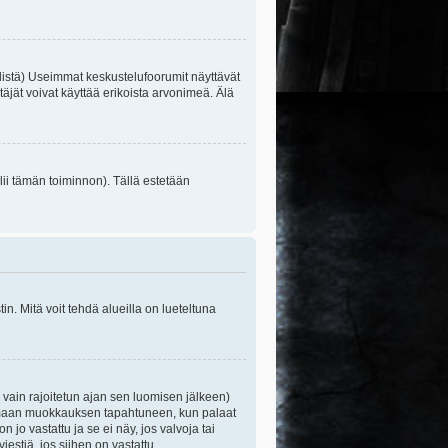
listä) Useimmat keskustelufoorumit näyttävät
itäjät voivat käyttää erikoista arvonimeä. Älä
lii tämän toiminnon). Tällä estetään
n. Mitä voit tehdä alueilla on lueteltuna
s vain rajoitetun ajan sen luomisen jälkeen)
ittamaan muokkauksen tapahtuneen, kun palaat
o vastattu ja se ei näy, jos valvoja tai
iestiä, jos siihen on vastattu.