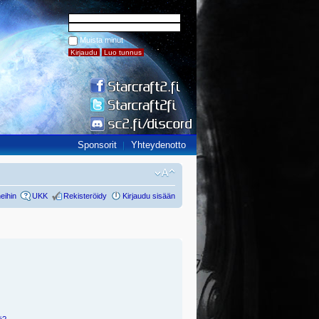
Muista minut
Sponsorit
Yhteydenotto
eihin
UKK
Rekisteröidy
Kirjaudu sisään