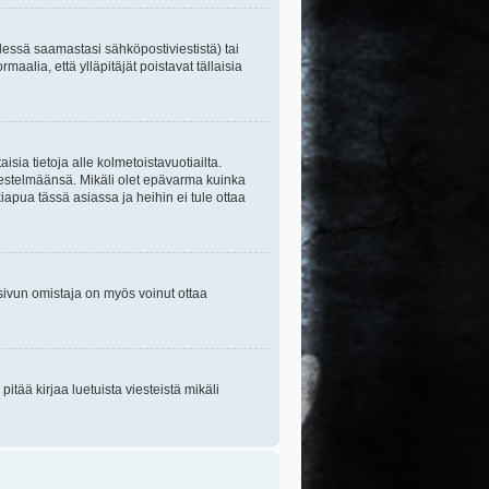
essä saamastasi sähköpostiviestistä) tai
maalia, että ylläpitäjät poistavat tällaisia
sia tietoja alle kolmetoistavuotiailta.
rjestelmäänsä. Mikäli olet epävarma kuinka
apua tässä asiassa ja heihin ei tule ottaa
tisivun omistaja on myös voinut ottaa
itää kirjaa luetuista viesteistä mikäli