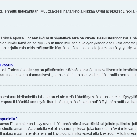
 tallennettu tietokantaan. Muuttaaksesi näitä tietoja klikkaa
Omat asetukset
Linkkiä.
äärässä ajassa. Todennäköisesti näytettävä aika on oikein. Keskustelufoorumilla nä
et. Mikäli tämä on se syy. Sinun tulee muuttaa aikavyöhykkeen asetuksia omasta p
 tarjolla vain rekisteröityneille käyttäjille. Joten jos et ole jo rekisteröitynyt. Nyt vo
i väärin!
aksi. Todennäköisin syy on päivänvalon säästöajassa (tai tuttavallisemmin kesäaika
n tuota aikaa automaattisesti, joten kesällä tuo aika voi heittää tunnilla normaalii
asentanut kielipakettia tai kukaan ei ole vielä kääntänyt sitä sinun kielelle. Kysy yll
 vapaasti kääntää sen myös itse. Lisätietoja tästä saat phpBB Ryhmän nettisivuilta 
apuolella?
uvaa Ensimmäinen liittyy arvoosi. Yleensä nämä ovat tähtiä tai joitain palikoita, jot
 sinulle antanut. Alapuolella voi olla suurempi kuva, joka tunnetaan Avatar-kuvana
äpitäjä määrää ovatko avatarit käytössä ja mitkä voivat olla käytössä. Mikäli et voi