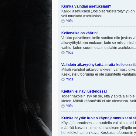
Kuinka vaihdan asetuksiani?
Kaikki asetuksesi (Jos olet rekisteröitynyt) on
voit muokata asetuksiasi.
Ylös
Kellonaika on väärin!
Vaikka palvelimen kello saattaa olla joskus v
aikavyöhykkeen mukaan, kuin se missä sinä ol
vaihto, kuten suurin osa muistakin asetuksista on
Ylös
Vaihdoin aikavyöhykettä, mutta kello on silt
Mikäli vaihdoit aikavyöhykkeen varmasti oike
Keskustelufoorumia ei ole suuniteltu vaihtamaa
Ylös
Kieltäni ei näy luettelossa!
Todennäköisin syy on se, että yläpitäjä ei ole 
kielen. Mikäli käännöstä ei ole olemassa. Voit
Ylös
Kuinka näytän kuvan käyttäjätunnukseni al
Käyttäjätunnuksesi alapuolella voi olla kaksi k
määrää kasvaa tai minkä statuksen ylläpito on
henkilökohtainen kuva. Keskustelufoorumin yll