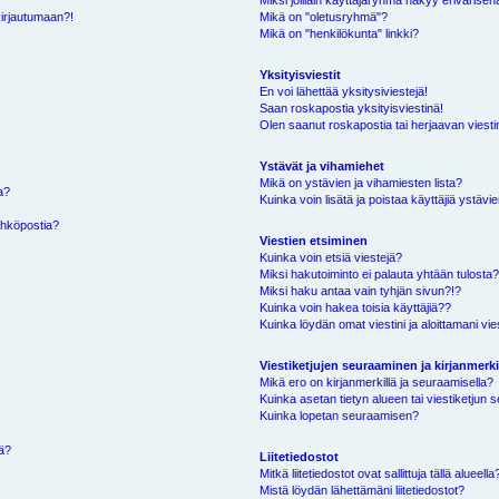
Miksi joillain käyttäjäryhmä näkyy erivärisen
kirjautumaan?!
Mikä on "oletusryhmä"?
Mikä on "henkilökunta" linkki?
Yksityisviestit
En voi lähettää yksitysiviestejä!
Saan roskapostia yksityisviestinä!
Olen saanut roskapostia tai herjaavan viestin
Ystävät ja vihamiehet
Mikä on ystävien ja vihamiesten lista?
a?
Kuinka voin lisätä ja poistaa käyttäjiä ystävie
ähköpostia?
Viestien etsiminen
Kuinka voin etsiä viestejä?
Miksi hakutoiminto ei palauta yhtään tulosta
Miksi haku antaa vain tyhjän sivun?!?
Kuinka voin hakea toisia käyttäjiä??
Kuinka löydän omat viestini ja aloittamani vie
Viestiketjujen seuraaminen ja kirjanmerki
Mikä ero on kirjanmerkillä ja seuraamisella?
Kuinka asetan tietyn alueen tai viestiketjun
Kuinka lopetan seuraamisen?
sä?
Liitetiedostot
Mitkä liitetiedostot ovat sallittuja tällä alueella
Mistä löydän lähettämäni liitetiedostot?