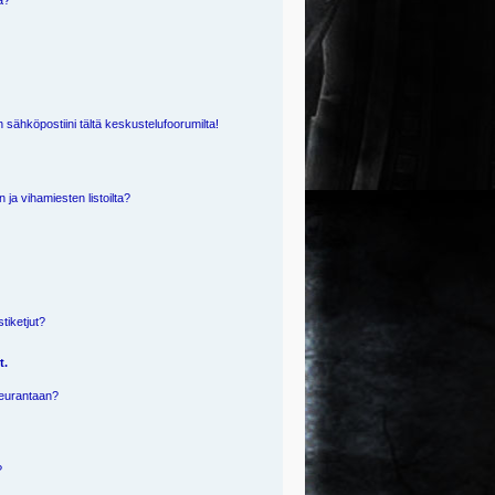
ä?
 sähköpostiini tältä keskustelufoorumilta!
n ja vihamiesten listoilta?
?
stiketjut?
t.
 seurantaan?
?