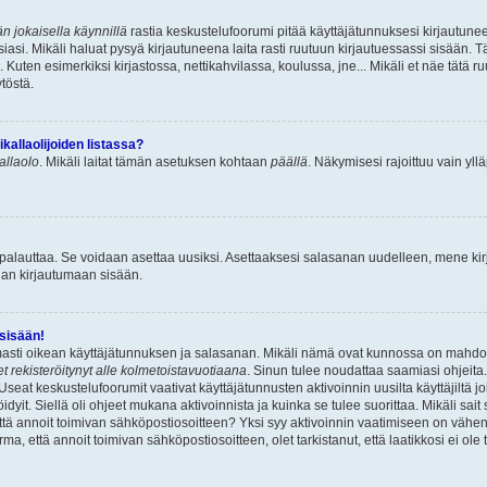
n jokaisella käynnillä
rastia keskustelufoorumi pitää käyttäjätunnuksesi kirjautunee
asi. Mikäli haluat pysyä kirjautuneena laita rasti ruutuun kirjautuessassi sisään. Tä
 Kuten esimerkiksi kirjastossa, nettikahvilassa, koulussa, jne... Mikäli et näe tätä r
töstä.
allaolijoiden listassa?
kallaolo
. Mikäli laitat tämän asetuksen kohtaan
päällä
. Näkymisesi rajoittuu vain ylläp
 palauttaa. Se voidaan asettaa uusiksi. Asettaaksesi salasanan uudelleen, mene ki
pian kirjautumaan sisään.
 sisään!
armasti oikean käyttäjätunnuksen ja salasanan. Mikäli nämä ovat kunnossa on mahdol
et rekisteröitynyt alle kolmetoistavuotiaana
. Sinun tulee noudattaa saamiasi ohjeita.
Useat keskustelufoorumit vaativat käyttäjätunnusten aktivoinnin uusilta käyttäjiltä jo
idyit. Siellä oli ohjeet mukana aktivoinnista ja kuinka se tulee suorittaa. Mikäli sait 
että annoit toimivan sähköpostiosoitteen? Yksi syy aktivoinnin vaatimiseen on vähe
a, että annoit toimivan sähköpostiosoitteen, olet tarkistanut, että laatikkosi ei ol