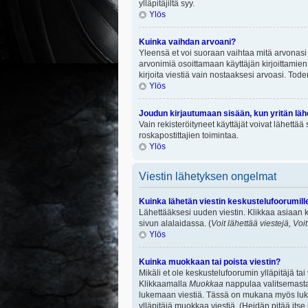
ylläpitäjiltä syy.
Ylös
Kuinka vaihdan arvoani?
Yleensä et voi suoraan vaihtaa mitä arvonasi 
arvonimiä osoittamaan käyttäjän kirjoittamien v
kirjoita viestiä vain nostaaksesi arvoasi. To
Ylös
Joudun kirjautumaan sisään, kun yritän lä
Vain rekisteröityneet käyttäjät voivat lähettä
roskapostittajien toimintaa.
Ylös
Viestin lähetyksen ongelmat
Kuinka lähetän viestin keskustelufoorumill
Lähettääksesi uuden viestin. Klikkaa asiaan k
sivun alalaidassa. (
Voit lähettää viestejä, Voi
Ylös
Kuinka muokkaan tai poista viestin?
Mikäli et ole keskustelufoorumin ylläpitäjä ta
Klikkaamalla
Muokkaa
nappulaa valitsemastas
lukemaan viestiä. Tässä on mukana myös lukumä
ylläpitäjä muokkaa viestiä. (Heidän pitää itse 