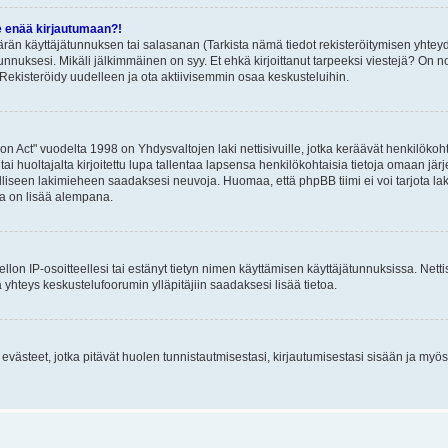
e enää kirjautumaan?!
rän käyttäjätunnuksen tai salasanan (Tarkista nämä tiedot rekisteröitymisen yhteyd
tunnuksesi. Mikäli jälkimmäinen on syy. Et ehkä kirjoittanut tarpeeksi viestejä? On nor
Rekisteröidy uudelleen ja ota aktiivisemmin osaa keskusteluihin.
n Act" vuodelta 1998 on Yhdysvaltojen laki nettisivuille, jotka keräävät henkilökohtai
 huoltajalta kirjoitettu lupa tallentaa lapsensa henkilökohtaisia tietoja omaan jä
lliseen lakimieheen saadaksesi neuvoja. Huomaa, että phpBB tiimi ei voi tarjota laki
sta on lisää alempana.
iellon IP-osoitteellesi tai estänyt tietyn nimen käyttämisen käyttäjätunnuksissa. Net
 yhteys keskustelufoorumin ylläpitäjiin saadaksesi lisää tietoa.
västeet, jotka pitävät huolen tunnistautmisestasi, kirjautumisestasi sisään ja myös p