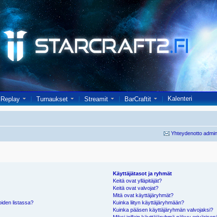
Kalenteri
Replay
Turnaukset
Streamit
BarCraftit
Yhteydenotto admin
Käyttäjätasot ja ryhmät
Keitä ovat ylläpitäjät?
Keitä ovat valvojat?
Mitä ovat käyttäjäryhmät?
oiden listassa?
Kuinka liityn käyttäjäryhmään?
Kuinka pääsen käyttäjäryhmän valvojaksi?