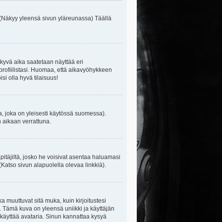
 (Näkyy yleensä sivun yläreunassa) Täällä
kyvä aika saatetaan näyttää eri
rofiilistasi. Huomaa, että aikavyöhykkeen
isi olla hyvä tilaisuus!
, joka on yleisesti käytössä suomessa).
n aikaan verrattuna.
äpitäjiltä, josko he voisivat asentaa haluamasi
(Katso sivun alapuolella olevaa linkkiä).
ka muuttuvat sitä muka, kuin kirjoitustesi
. Tämä kuva on yleensä uniikki ja käyttäjän
 käyttää avataria. Sinun kannattaa kysyä