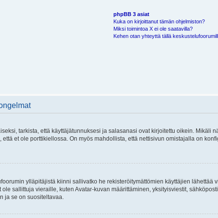
phpBB 3 asiat
Kuka on kirjoittanut tämän ohjelmiston?
Miksi toimintoa X ei ole saatavilla?
Kehen otan yhteyttä tällä keskustelufoorumilla
 ongelmat
si, tarkista, että käyttäjätunnuksesi ja salasanasi ovat kirjoitettu oikein. Mikäli n
että et ole porttikiellossa. On myös mahdollista, että nettisivun omistajalla on konfi
foorumin ylläpitäjistä kiinni sallivatko he rekisteröitymättömien käyttäjien lähettää 
 ole sallittuja vieraille, kuten Avatar-kuvan määrittäminen, yksityisviestit, sähköposti
n ja se on suositeltavaa.