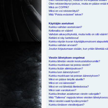
Olen rekisteröitynyt, mutta en voi kirjautua sisään!
Olen rekisteröitynyt joskus, mutta en pääse enää 
Mikä on COPPA?
Miksi en voi rekisteröityä?
Mitä “Poista evästeet” tekee?
Käyttäjän asetukset
Kuinka vaihdan asetuksiani?
Kellonaika on väärin!
Vaihdoin aikavyöhykettä, mutta kello on silti väärin!
Kieltäni ei näy luettelossa!
Kuinka näytän kuvan käyttäjätunnukseni alapuolell
Kuinka vaihdan arvoani?
Joudun kirjautumaan sisään, kun yritän lähettää s
Viestin lähetyksen ongelmat
Kuinka lähetän viestin keskustelufoorumille?
Kuinka muokkaan tai poista viestin?
Kuinka lisään allekirjoutksen?
Kuinka luon äänestyksen?
Kuinka muokkaan tai poistan äänestyksen?
Miksi en pääse tietyille alueille?
Miksi en voi äänestää?
Miksi en voi lähettää liitetiedostoa?
Miksi sain varoituksen?
Kuinka ilmoitan asiattoman viestin valvojalle?
Mitä "Tallenna" nappula tekee viestien lähetykses
Miksi viestini vaatii hyväksynnän?
Kuinka tönäisen viestiketjuani?