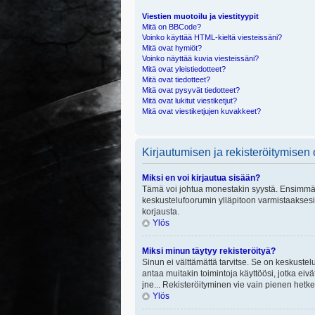
Viestien muotoilu ja viestityypit
Mitä on BBCode?
Voinko käyttää HTML-kieltä viesteissäni?
Mitä ovat hymiöt?
Voinko näyttää kuvia viesteissäni?
Mitä ovat yleistiedotteet?
Mitä ovat tiedotteet?
Mitä ovat pysyvät tiedotteet?
Mitä ovat lukitut viestiketjut?
Mitä ovat viestiketjujen kuvakkeet?
Kirjautumisen ja rekisteröitymisen
Miksi en voi kirjautua sisään?
Tämä voi johtua monestakin syystä. Ensimmäisek
keskustelufoorumin ylläpitoon varmistaaksesi, 
korjausta.
Ylös
Miksi minun täytyy rekisteröityä?
Sinun ei välttämättä tarvitse. Se on keskustelu
antaa muitakin toimintoja käyttöösi, jotka eivät
jne... Rekisteröityminen vie vain pienen hetke
Ylös