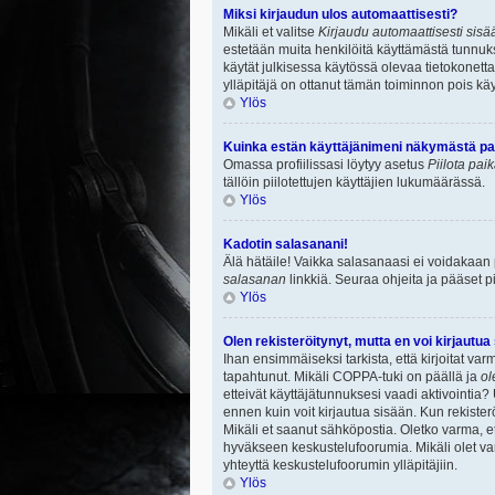
Miksi kirjaudun ulos automaattisesti?
Mikäli et valitse
Kirjaudu automaattisesti sisää
estetään muita henkilöitä käyttämästä tunnuksi
käytät julkisessa käytössä olevaa tietokonetta.
ylläpitäjä on ottanut tämän toiminnon pois käy
Ylös
Kuinka estän käyttäjänimeni näkymästä paik
Omassa profiilissasi löytyy asetus
Piilota pai
tällöin piilotettujen käyttäjien lukumäärässä.
Ylös
Kadotin salasanani!
Älä hätäile! Vaikka salasanaasi ei voidakaan
salasanan
linkkiä. Seuraa ohjeita ja pääset 
Ylös
Olen rekisteröitynyt, mutta en voi kirjautua
Ihan ensimmäiseksi tarkista, että kirjoitat v
tapahtunut. Mikäli COPPA-tuki on päällä ja
ol
etteivät käyttäjätunnuksesi vaadi aktivointia? 
ennen kuin voit kirjautua sisään. Kun rekisterö
Mikäli et saanut sähköpostia. Oletko varma, 
hyväkseen keskustelufoorumia. Mikäli olet varm
yhteyttä keskustelufoorumin ylläpitäjiin.
Ylös