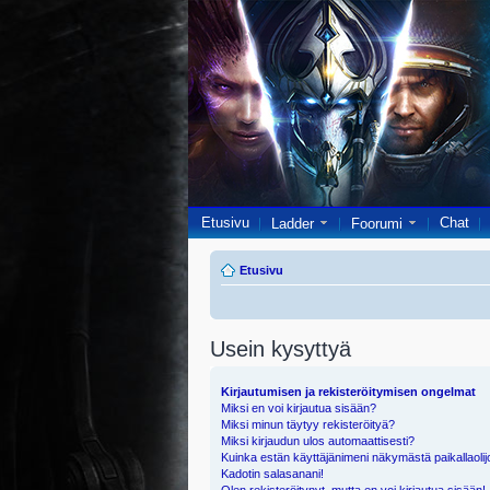
Etusivu
Chat
Ladder
Foorumi
Etusivu
Usein kysyttyä
Kirjautumisen ja rekisteröitymisen ongelmat
Miksi en voi kirjautua sisään?
Miksi minun täytyy rekisteröityä?
Miksi kirjaudun ulos automaattisesti?
Kuinka estän käyttäjänimeni näkymästä paikallaolij
Kadotin salasanani!