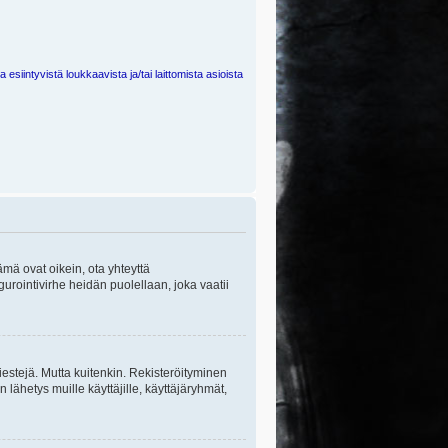
 esiintyvistä loukkaavista ja/tai laittomista asioista
ämä ovat oikein, ota yhteyttä
gurointivirhe heidän puolellaan, joka vaatii
viestejä. Mutta kuitenkin. Rekisteröityminen
n lähetys muille käyttäjille, käyttäjäryhmät,