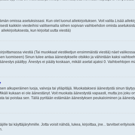
 tämän omissa asetuksissasi. Kun olet luonut allekirjoituksen. Voit valita
Lisää allekir
isesti kaikkiin viesteihisi valitsemalla siihen sopivan vaihtoehdon omista asetuksista
llekirjoituksesta, kun kirjoitat uutta viestiä)
rjoittamassa viestiä (Tai muokkaat viestiketjun ensimmäistä viestiä) näet valikos
ksen luomiseen) Sinun tulee antaa äänestykselle otsikko ja vähintään kaksi vaihtoeh
 äänestys päättyy. Änestys ei pääty koskaan, mikäli asetat ajaksi 0. Vaihtoehtojen mä
?
 sen alkuperäinen luoja, valvoja tai ylläpitäjä. Muokataksesi äänestystä sinun täyty
käli kukaan ei ole äänestänyt. Voit muokata äänestystä vapaasti, mutta jos joku on
muokata tai poistaa sen. Tällä pyritään estämään äänestyksen peukaloiminen ja ääne
täjille tai käyttäjäryhmille. Jotta voisit nähdä, lukea, kirjoittaa, jne... tarvitset erityiso
n.