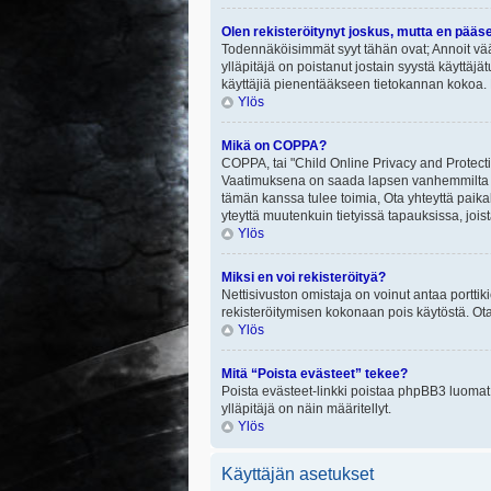
Olen rekisteröitynyt joskus, mutta en pääs
Todennäköisimmät syyt tähän ovat; Annoit vää
ylläpitäjä on poistanut jostain syystä käyttäjä
käyttäjiä pienentääkseen tietokannan kokoa. 
Ylös
Mikä on COPPA?
COPPA, tai "Child Online Privacy and Protectio
Vaatimuksena on saada lapsen vanhemmilta tai
tämän kanssa tulee toimia, Ota yhteyttä paika
yteyttä muutenkuin tietyissä tapauksissa, joi
Ylös
Miksi en voi rekisteröityä?
Nettisivuston omistaja on voinut antaa porttik
rekisteröitymisen kokonaan pois käytöstä. Ota
Ylös
Mitä “Poista evästeet” tekee?
Poista evästeet-linkki poistaa phpBB3 luomat e
ylläpitäjä on näin määritellyt.
Ylös
Käyttäjän asetukset