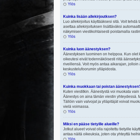
Ylös
Kuinka lisään allekirjoutksen?
Luo allekirjoitus käyttääksesi sitä. Voit tehdä
asettaa allekirjoituksen lisättäväksi automaatt
näkymisen viestikohtaisesti poistamalla rastin a
Ylös
Kuinka luon äänestyksen?
Äänestyksen luominen on helppoa. Kun olet ki
oikeutesi eivät todennäköisesti riitä äänsety
riveillensä. Voit myös antaa aikarajan, jolloin
keskustelufoorumin ylläpidosta.
Ylös
Kuinka muokkaan tai poistan äänestyksen
Kuten viestitkin. Äänestystä voi muokata vain
Äänestys on aina tämän viestin yhteydessä. Mi
Tällöin vain valvojat ja ylläpitäjät voivat 
vielä voimassa.
Ylös
Miksi en pääse tietyille alueille?
Jotkut alueet voivat olla rajoitettu tietyille käyt
antaa näitä oikeuksia, joten ota yhteyttä heihi
Ylös