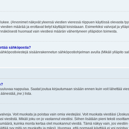
lukee. (Arvonimet näkyvät yleensä viestien vieressä riippuen käytössä olevasta tyy
iestien määrää ja erottavat tietyt käyttäjät toisistaaan. Esimerkiksi valvojat ja ylläp
dennäköisesti huomaat vain viestiesi määrän vähentyneen ylläpidon toimesta.
hettää sähköpostia?
ä sähköpostiviestejä sisäänrakennetun sähköpostiohjelman avulla (Mikäli ylläpito sal
e?
uuluvaa nappulaa. Saatat joutua kirjautumaan sisään ennen kuin voit lähettää viesti
t äänestää, jne.
) lista.
i valvoja. Voit muokata ja poistaa vain omia viestejäsi. Voit muokata viestiäsi (Josku
i viestistä. Mikäli joku on jo vastannut viestiisi. Siihen lisätään pieni teksti oso
ärä, kuinka monta kertaa olet muokannut viestiä. Tämä näkyy vain, jos viestiin on j
jättää syy mitä on muokattu ja miksi). Huomaa, että normaali käyttäjä ei voi poistaa v