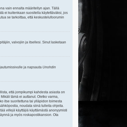
na vain ennalta määritellyn ajan. Tällä
tä ei kuitenkaan suositella käytettäväksi, jos
uutua se tarkoittaa, että keskustelufoorumin
itäjiin, valvojiin ja itsellesi. Sinut lasketaan
rjautumissivulle ja napsauta
Unohdin
lista, että jompikumpi kahdesta asiasta on
 Mikäli tämä ei auttanut. Oletko varma,
ko itse suoritettuna tai ylläpidon toimesta
sähköpostia, noudata siinä tulleita ohjeita.
ntää
villejä
käyttäjiä käyttämästä anonyymisti
e täynnä ja myös roskapostikansion. Ota