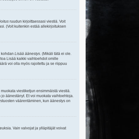
joitus
ruudun kirjoittaessasi viestiä. Voit
si. (Voit kuitenkin estää allekirjoituksen
sa kohdan
Lisää äänestys
. (Mikäli tätä ei ole.
toa Lisää kaikki vaihtoehdot omille
ärä voi olla myös rajoitettu ja se riippuu
y muokata viestiketjun ensimmäistä viestiä.
 jo äänestänyt. Et voi muokata vaihtoehtoja.
stystuosten väärentäminen, kun äänestys on
ikeuksia. Vain valvojat ja ylläpitäjät voivat