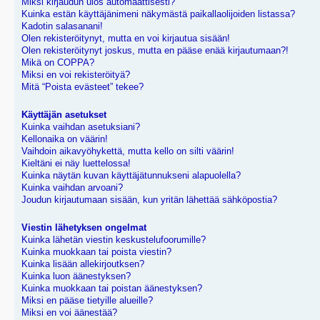
Miksi kirjaudun ulos automaattisesti?
Kuinka estän käyttäjänimeni näkymästä paikallaolijoiden listassa?
Kadotin salasanani!
Olen rekisteröitynyt, mutta en voi kirjautua sisään!
Olen rekisteröitynyt joskus, mutta en pääse enää kirjautumaan?!
Mikä on COPPA?
Miksi en voi rekisteröityä?
Mitä “Poista evästeet” tekee?
Käyttäjän asetukset
Kuinka vaihdan asetuksiani?
Kellonaika on väärin!
Vaihdoin aikavyöhykettä, mutta kello on silti väärin!
Kieltäni ei näy luettelossa!
Kuinka näytän kuvan käyttäjätunnukseni alapuolella?
Kuinka vaihdan arvoani?
Joudun kirjautumaan sisään, kun yritän lähettää sähköpostia?
Viestin lähetyksen ongelmat
Kuinka lähetän viestin keskustelufoorumille?
Kuinka muokkaan tai poista viestin?
Kuinka lisään allekirjoutksen?
Kuinka luon äänestyksen?
Kuinka muokkaan tai poistan äänestyksen?
Miksi en pääse tietyille alueille?
Miksi en voi äänestää?