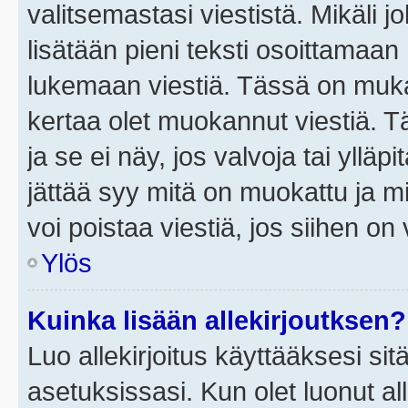
valitsemastasi viestistä. Mikäli jo
lisätään pieni teksti osoittama
lukemaan viestiä. Tässä on mu
kertaa olet muokannut viestiä. Tä
ja se ei näy, jos valvoja tai yllä
jättää syy mitä on muokattu ja mi
voi poistaa viestiä, jos siihen on 
Ylös
Kuinka lisään allekirjoutksen?
Luo allekirjoitus käyttääksesi si
asetuksissasi. Kun olet luonut all