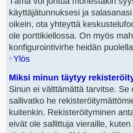
Tämä voi johtua monestakin syyst
käyttäjätunnuksesi ja salasanasi 
oikein, ota yhteyttä keskustelufo
ole porttikiellossa. On myös mahdo
konfigurointivirhe heidän puolella
Ylös
Miksi minun täytyy rekisteröit
Sinun ei välttämättä tarvitse. Se 
sallivatko he rekisteröitymättömi
kuitenkin. Rekisteröityminen anta
eivät ole sallittuja vieraille, ku