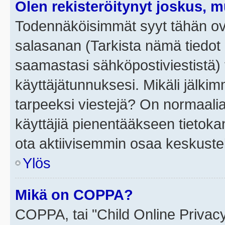
Olen rekisteröitynyt joskus, 
Todennäköisimmät syyt tähän ova
salasanan (Tarkista nämä tiedot
saamastasi sähköpostiviestistä) t
käyttäjätunnuksesi. Mikäli jälkim
tarpeeksi viestejä? On normaalia, 
käyttäjiä pienentääkseen tietoka
ota aktiivisemmin osaa keskustel
Ylös
Mikä on COPPA?
COPPA, tai "Child Online Privac