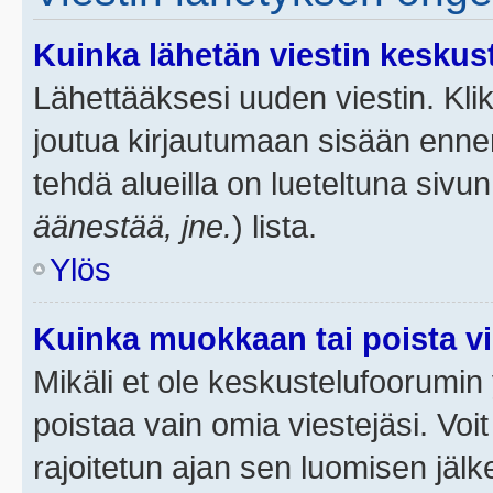
Kuinka lähetän viestin keskus
Lähettääksesi uuden viestin. Kl
joutua kirjautumaan sisään ennen 
tehdä alueilla on lueteltuna sivun
äänestää, jne.
) lista.
Ylös
Kuinka muokkaan tai poista vi
Mikäli et ole keskustelufoorumin y
poistaa vain omia viestejäsi. Voi
rajoitetun ajan sen luomisen jäl