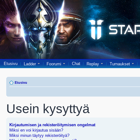
Etusivu
Chat
Ladder
Foorumi
Replay
Turnaukset
Etusivu
Usein kysyttyä
Kirjautumisen ja rekisteröitymisen ongelmat
Miksi en voi kirjautua sisään?
Miksi minun täytyy rekisteröityä?