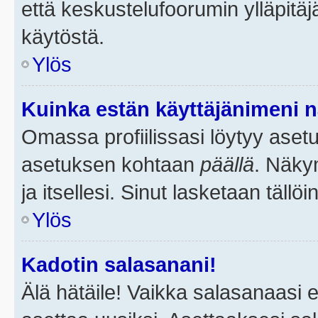
että keskustelufoorumin ylläpitä
käytöstä.
Ylös
Kuinka estän käyttäjänimeni n
Omassa profiilissasi löytyy aset
asetuksen kohtaan
päällä
. Näkym
ja itsellesi. Sinut lasketaan tällö
Ylös
Kadotin salasanani!
Älä hätäile! Vaikka salasanaasi 