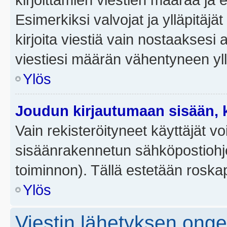
Esimerkiksi valvojat ja ylläpitäjä
kirjoita viestiä vain nostaakses
viestiesi määrän vähentyneen yl
Ylös
Joudun kirjautumaan sisään, k
Vain rekisteröityneet käyttäjät v
sisäänrakennetun sähköpostiohjel
toiminnon). Tällä estetään roskap
Ylös
Viestin lähetyksen ong