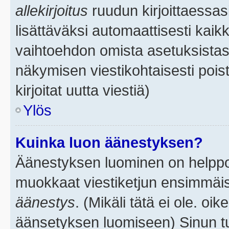
allekirjoitus
ruudun kirjoittaessasi
lisättäväksi automaattisesti kaikk
vaihtoehdon omista asetuksistasi.
näkymisen viestikohtaisesti poist
kirjoitat uutta viestiä)
Ylös
Kuinka luon äänestyksen?
Äänestyksen luominen on helppoa.
muokkaat viestiketjun ensimmäis
äänestys
. (Mikäli tätä ei ole. oik
äänsetyksen luomiseen) Sinun tu