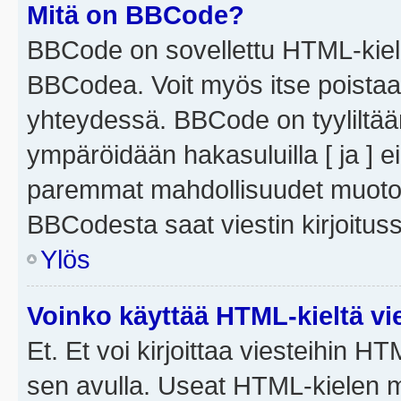
Mitä on BBCode?
BBCode on sovellettu HTML-kieles
BBCodea. Voit myös itse poistaa
yhteydessä. BBCode on tyyliltään
ympäröidään hakasuluilla [ ja ] e
paremmat mahdollisuudet muotoill
BBCodesta saat viestin kirjoituss
Ylös
Voinko käyttää HTML-kieltä vi
Et. Et voi kirjoittaa viesteihin H
sen avulla. Useat HTML-kielen m