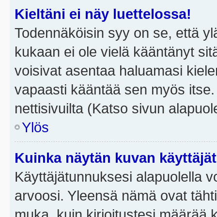
Kieltäni ei näy luettelossa!
Todennäköisin syy on se, että yläp
kukaan ei ole vielä kääntänyt sitä 
voisivat asentaa haluamasi kiele
vapaasti kääntää sen myös itse.
nettisivuilta (Katso sivun alapuole
Ylös
Kuinka näytän kuvan käyttäjä
Käyttäjätunnuksesi alapuolella vo
arvoosi. Yleensä nämä ovat tähtiä 
muka, kuin kirjoitustesi määrää 