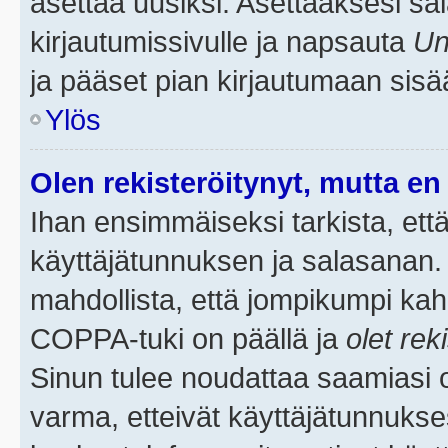
asettaa uusiksi. Asettaaksesi s
kirjautumissivulle ja napsauta
Un
ja pääset pian kirjautumaan sisä
Ylös
Olen rekisteröitynyt, mutta en 
Ihan ensimmäiseksi tarkista, että
käyttäjätunnuksen ja salasanan.
mahdollista, että jompikumpi kah
COPPA-tuki on päällä ja
olet rek
Sinun tulee noudattaa saamiasi oh
varma, etteivät käyttäjätunnukse