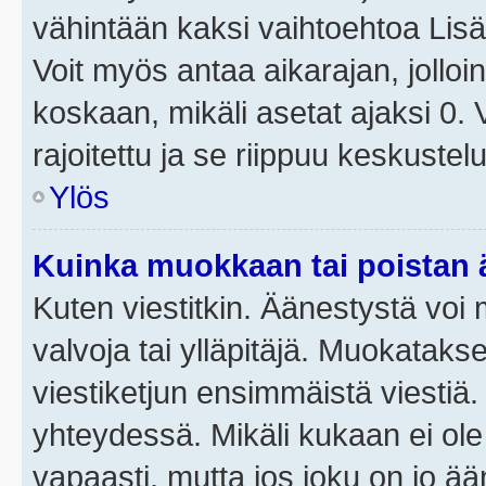
vähintään kaksi vaihtoehtoa Lisää
Voit myös antaa aikarajan, jolloi
koskaan, mikäli asetat ajaksi 0.
rajoitettu ja se riippuu keskustel
Ylös
Kuinka muokkaan tai poistan
Kuten viestitkin. Äänestystä voi
valvoja tai ylläpitäjä. Muokatak
viestiketjun ensimmäistä viestiä
yhteydessä. Mikäli kukaan ei ol
vapaasti, mutta jos joku on jo ä