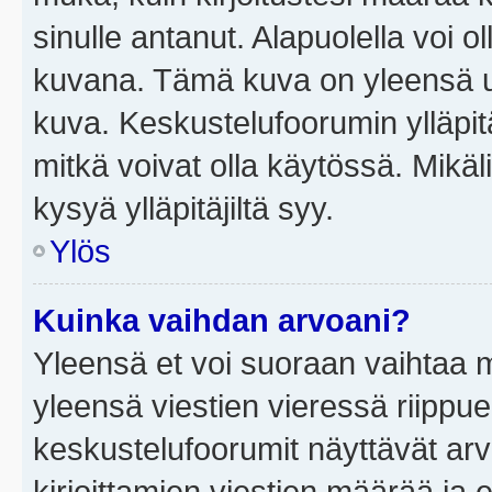
sinulle antanut. Alapuolella voi 
kuvana. Tämä kuva on yleensä un
kuva. Keskustelufoorumin ylläpit
mitkä voivat olla käytössä. Mikäl
kysyä ylläpitäjiltä syy.
Ylös
Kuinka vaihdan arvoani?
Yleensä et voi suoraan vaihtaa 
yleensä viestien vieressä riippu
keskustelufoorumit näyttävät ar
kirjoittamien viestien määrää ja er