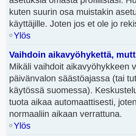
kuten suurin osa muistakin asetuks
käyttäjille. Joten jos et ole jo rek
Ylös
Vaihdoin aikavyöhykettä, mutta 
Mikäli vaihdoit aikavyöhykkeen 
päivänvalon säästöajassa (tai tut
käytössä suomessa). Keskusteluf
tuota aikaa automaattisesti, joten
normaaliin aikaan verrattuna.
Ylös