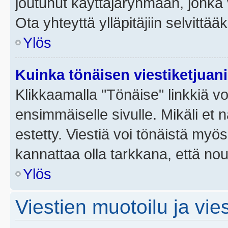
joutunut käyttäjäryhmään, jonka v
Ota yhteyttä ylläpitäjiin selvittää
Ylös
Kuinka tönäisen viestiketjuan
Klikkaamalla "Tönäise" linkkiä voi
ensimmäiselle sivulle. Mikäli et 
estetty. Viestiä voi tönäistä myös
kannattaa olla tarkkana, että no
Ylös
Viestien muotoilu ja vies