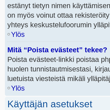
estänyt tietyn nimen käyttämisen
on myös voinut ottaa rekisteröi
yhteys keskustelufoorumin ylläpit
Ylös
Mitä “Poista evästeet” tekee?
Poista evästeet-linkki poistaa p
huolen tunnistautmisestasi, kirja
luetuista viesteistä mikäli ylläpitä
Ylös
Käyttäjän asetukset