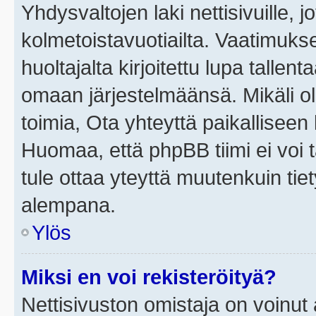
Yhdysvaltojen laki nettisivuille, j
kolmetoistavuotiailta. Vaatimuk
huoltajalta kirjoitettu lupa tallen
omaan järjestelmäänsä. Mikäli o
toimia, Ota yhteyttä paikallisee
Huomaa, että phpBB tiimi ei voi t
tule ottaa yteyttä muutenkuin tiet
alempana.
Ylös
Miksi en voi rekisteröityä?
Nettisivuston omistaja on voinut a