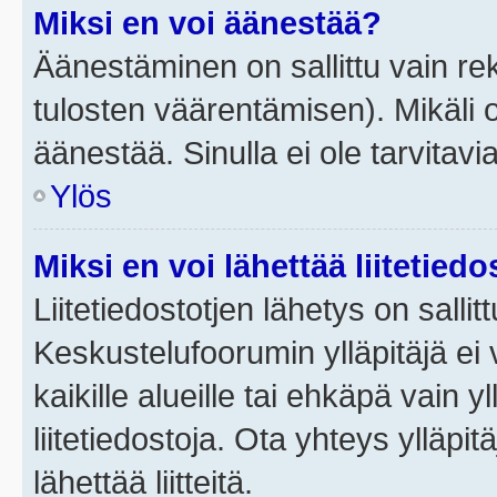
Miksi en voi äänestää?
Äänestäminen on sallittu vain rek
tulosten väärentämisen). Mikäli ol
äänestää. Sinulla ei ole tarvitavi
Ylös
Miksi en voi lähettää liitetied
Liitetiedostotjen lähetys on sallit
Keskustelufoorumin ylläpitäjä ei v
kaikille alueille tai ehkäpä vain 
liitetiedostoja. Ota yhteys ylläpit
lähettää liitteitä.