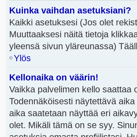
Kuinka vaihdan asetuksiani?
Kaikki asetuksesi (Jos olet rekist
Muuttaaksesi näitä tietoja klikka
yleensä sivun yläreunassa) Tääll
Ylös
Kellonaika on väärin!
Vaikka palvelimen kello saattaa 
Todennäköisesti näytettävä aika
aika saatetaan näyttää eri aika
olet. Mikäli tämä on se syy. Si
asetuksia omasta profiilistasi. 