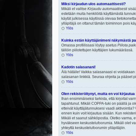
Miksi kirjaudun ulos automaattisesti?
Mikäli et valitse
Kirjaudu automaattisesti sisää
estetään muita henkilöitä käyttämästä tunnuksi
käytät julkisessa käytössä olevaa tietokonetta.
ylläpitäjä on ottanut tämän toiminnon pois käy
Ylös
Kuinka estän käyttäjänimeni näkymästä paik
Omassa profiilissasi löytyy asetus
Piilota pai
tällöin piilotettujen käyttäjien lukumäärässä.
Ylös
Kadotin salasanani!
Älä hätäile! Vaikka salasanaasi ei voidakaan
salasanan
linkkiä. Seuraa ohjeita ja pääset 
Ylös
Olen rekisteröitynyt, mutta en voi kirjautua
Ihan ensimmäiseksi tarkista, että kirjoitat v
tapahtunut. Mikäli COPPA-tuki on päällä ja
ol
etteivät käyttäjätunnuksesi vaadi aktivointia? 
ennen kuin voit kirjautua sisään. Kun rekisterö
Mikäli et saanut sähköpostia. Oletko varma, 
hyväkseen keskustelufoorumia. Mikäli olet varm
yhteyttä keskustelufoorumin ylläpitäjiin.
Ylös