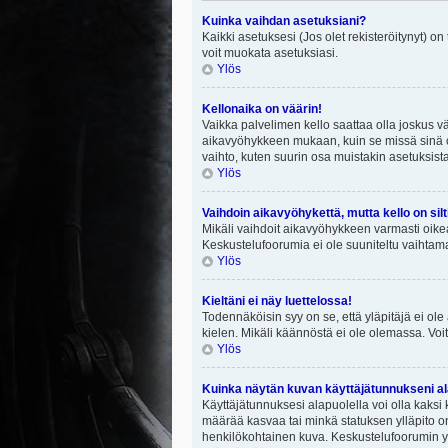
Kuinka vaihdan asetuksiani?
Kaikki asetuksesi (Jos olet rekisteröitynyt) on
voit muokata asetuksiasi.
Ylös
Kellonaika on väärin!
Vaikka palvelimen kello saattaa olla joskus v
aikavyöhykkeen mukaan, kuin se missä sinä ol
vaihto, kuten suurin osa muistakin asetuksista on
Ylös
Vaihdoin aikavyöhykettä, mutta kello on silt
Mikäli vaihdoit aikavyöhykkeen varmasti oike
Keskustelufoorumia ei ole suuniteltu vaihtamaa
Ylös
Kieltäni ei näy luettelossa!
Todennäköisin syy on se, että yläpitäjä ei ole 
kielen. Mikäli käännöstä ei ole olemassa. Voit
Ylös
Kuinka näytän kuvan käyttäjätunnukseni al
Käyttäjätunnuksesi alapuolella voi olla kaksi k
määrää kasvaa tai minkä statuksen ylläpito on
henkilökohtainen kuva. Keskustelufoorumin yll