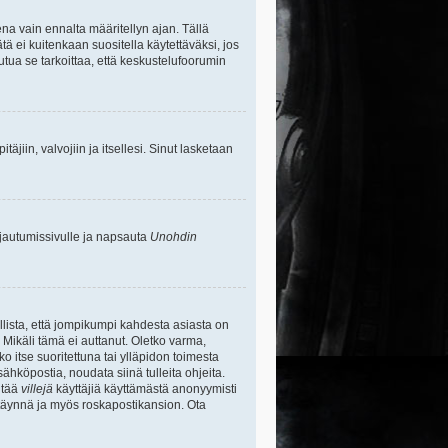
na vain ennalta määritellyn ajan. Tällä
tä ei kuitenkaan suositella käytettäväksi, jos
uutua se tarkoittaa, että keskustelufoorumin
itäjiin, valvojiin ja itsellesi. Sinut lasketaan
rjautumissivulle ja napsauta
Unohdin
lista, että jompikumpi kahdesta asiasta on
 Mikäli tämä ei auttanut. Oletko varma,
ko itse suoritettuna tai ylläpidon toimesta
sähköpostia, noudata siinä tulleita ohjeita.
ntää
villejä
käyttäjiä käyttämästä anonyymisti
e täynnä ja myös roskapostikansion. Ota