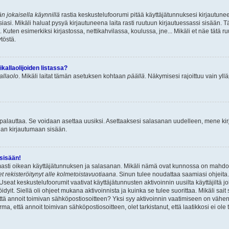
n jokaisella käynnillä
rastia keskustelufoorumi pitää käyttäjätunnuksesi kirjautunee
asi. Mikäli haluat pysyä kirjautuneena laita rasti ruutuun kirjautuessassi sisään. Tä
 Kuten esimerkiksi kirjastossa, nettikahvilassa, koulussa, jne... Mikäli et näe tätä r
töstä.
allaolijoiden listassa?
kallaolo
. Mikäli laitat tämän asetuksen kohtaan
päällä
. Näkymisesi rajoittuu vain ylläp
 palauttaa. Se voidaan asettaa uusiksi. Asettaaksesi salasanan uudelleen, mene ki
pian kirjautumaan sisään.
 sisään!
armasti oikean käyttäjätunnuksen ja salasanan. Mikäli nämä ovat kunnossa on mahdol
et rekisteröitynyt alle kolmetoistavuotiaana
. Sinun tulee noudattaa saamiasi ohjeita.
Useat keskustelufoorumit vaativat käyttäjätunnusten aktivoinnin uusilta käyttäjiltä jo
idyit. Siellä oli ohjeet mukana aktivoinnista ja kuinka se tulee suorittaa. Mikäli sait 
että annoit toimivan sähköpostiosoitteen? Yksi syy aktivoinnin vaatimiseen on vähe
a, että annoit toimivan sähköpostiosoitteen, olet tarkistanut, että laatikkosi ei ol