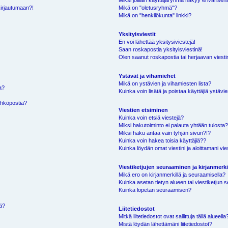
Miksi joillain käyttäjäryhmä näkyy erivärisen
kirjautumaan?!
Mikä on "oletusryhmä"?
Mikä on "henkilökunta" linkki?
Yksityisviestit
En voi lähettää yksitysiviestejä!
Saan roskapostia yksityisviestinä!
Olen saanut roskapostia tai herjaavan viestin
Ystävät ja vihamiehet
Mikä on ystävien ja vihamiesten lista?
a?
Kuinka voin lisätä ja poistaa käyttäjiä ystävie
ähköpostia?
Viestien etsiminen
Kuinka voin etsiä viestejä?
Miksi hakutoiminto ei palauta yhtään tulosta
Miksi haku antaa vain tyhjän sivun?!?
Kuinka voin hakea toisia käyttäjiä??
Kuinka löydän omat viestini ja aloittamani vie
Viestiketjujen seuraaminen ja kirjanmerki
Mikä ero on kirjanmerkillä ja seuraamisella?
Kuinka asetan tietyn alueen tai viestiketjun
Kuinka lopetan seuraamisen?
sä?
Liitetiedostot
Mitkä liitetiedostot ovat sallittuja tällä alueella
Mistä löydän lähettämäni liitetiedostot?