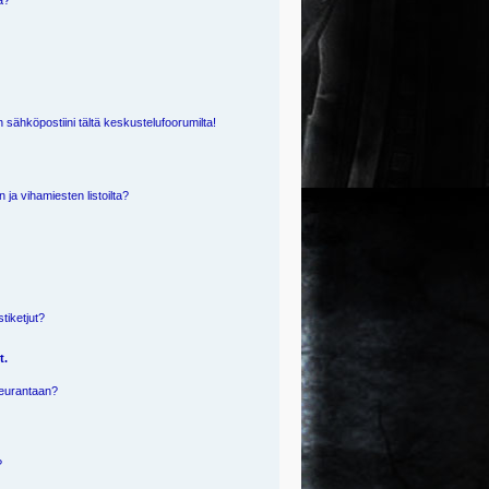
ä?
 sähköpostiini tältä keskustelufoorumilta!
n ja vihamiesten listoilta?
?
stiketjut?
t.
 seurantaan?
?