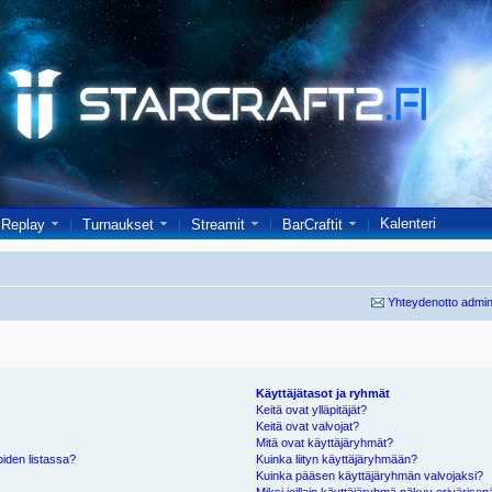
Kalenteri
Replay
Turnaukset
Streamit
BarCraftit
Yhteydenotto admin
Käyttäjätasot ja ryhmät
Keitä ovat ylläpitäjät?
Keitä ovat valvojat?
Mitä ovat käyttäjäryhmät?
oiden listassa?
Kuinka liityn käyttäjäryhmään?
Kuinka pääsen käyttäjäryhmän valvojaksi?