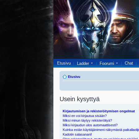
Etusivu
Chat
Ladder
Foorumi
Etusivu
Usein kysyttyä
Kirjautumisen ja rekisteröitymisen ongelmat
Miksi en voi kirjautua sisään?
Miksi minun täytyy rekisteröityä?
Miksi kirjaudun ulos automaattisesti?
Kuinka estän käyttäjänimeni näkymästä paikallaolij
Kadotin salasanani!