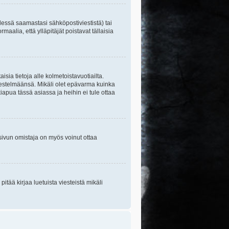
essä saamastasi sähköpostiviestistä) tai
maalia, että ylläpitäjät poistavat tällaisia
sia tietoja alle kolmetoistavuotiailta.
rjestelmäänsä. Mikäli olet epävarma kuinka
apua tässä asiassa ja heihin ei tule ottaa
tisivun omistaja on myös voinut ottaa
itää kirjaa luetuista viesteistä mikäli