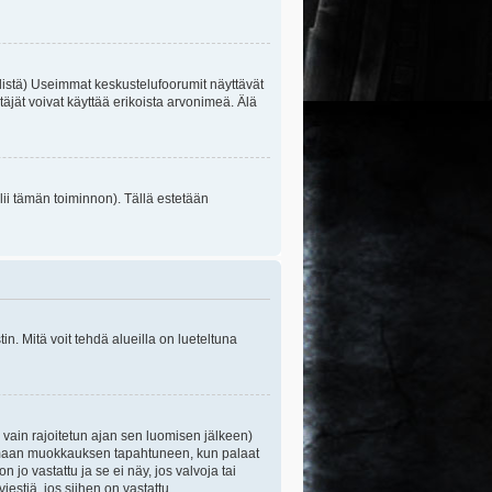
listä) Useimmat keskustelufoorumit näyttävät
itäjät voivat käyttää erikoista arvonimeä. Älä
lii tämän toiminnon). Tällä estetään
n. Mitä voit tehdä alueilla on lueteltuna
s vain rajoitetun ajan sen luomisen jälkeen)
ittamaan muokkauksen tapahtuneen, kun palaat
o vastattu ja se ei näy, jos valvoja tai
iestiä, jos siihen on vastattu.