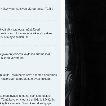
 (Näkyy yleensä sivun yläreunassa) Täällä
kyvä aika saatetaan näyttää eri
rofiilistasi. Huomaa, että aikavyöhykkeen
isi olla hyvä tilaisuus!
, joka on yleisesti käytössä suomessa).
n aikaan verrattuna.
äpitäjiltä, josko he voisivat asentaa haluamasi
(Katso sivun alapuolella olevaa linkkiä).
ka muuttuvat sitä muka, kuin kirjoitustesi
. Tämä kuva on yleensä uniikki ja käyttäjän
 käyttää avataria. Sinun kannattaa kysyä