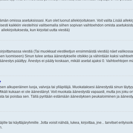
 tämän omissa asetuksissasi. Kun olet luonut allekirjoituksen. Voit valita
Lisää allekir
isesti kaikkiin viesteihisi valitsemalla siihen sopivan vaihtoehdon omista asetuksista
llekirjoituksesta, kun kirjoitat uutta viestiä)
rjoittamassa viestiä (Tai muokkaat viestiketjun ensimmäistä viestiä) näet valikos
ksen luomiseen) Sinun tulee antaa äänestykselle otsikko ja vähintään kaksi vaihtoeh
 äänestys päättyy. Änestys ei pääty koskaan, mikäli asetat ajaksi 0. Vaihtoehtojen mä
?
 sen alkuperäinen luoja, valvoja tai ylläpitäjä. Muokataksesi äänestystä sinun täyty
käli kukaan ei ole äänestänyt. Voit muokata äänestystä vapaasti, mutta jos joku on
muokata tai poistaa sen. Tällä pyritään estämään äänestyksen peukaloiminen ja ääne
täjille tai käyttäjäryhmille. Jotta voisit nähdä, lukea, kirjoittaa, jne... tarvitset erityiso
n.