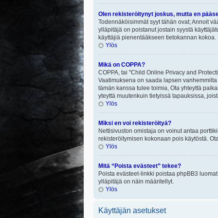
Olen rekisteröitynyt joskus, mutta en pääs
Todennäköisimmät syyt tähän ovat; Annoit vää
ylläpitäjä on poistanut jostain syystä käyttäjä
käyttäjiä pienentääkseen tietokannan kokoa. 
Ylös
Mikä on COPPA?
COPPA, tai "Child Online Privacy and Protectio
Vaatimuksena on saada lapsen vanhemmilta tai
tämän kanssa tulee toimia, Ota yhteyttä paika
yteyttä muutenkuin tietyissä tapauksissa, joi
Ylös
Miksi en voi rekisteröityä?
Nettisivuston omistaja on voinut antaa porttik
rekisteröitymisen kokonaan pois käytöstä. Ota
Ylös
Mitä “Poista evästeet” tekee?
Poista evästeet-linkki poistaa phpBB3 luomat e
ylläpitäjä on näin määritellyt.
Ylös
Käyttäjän asetukset