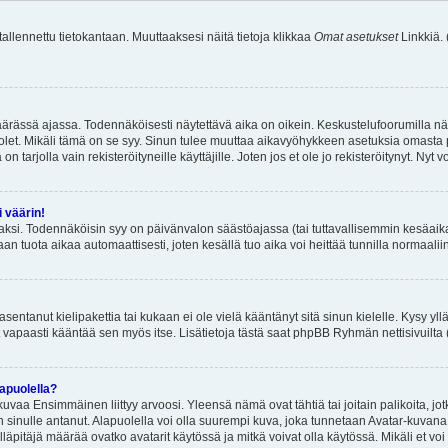
 tallennettu tietokantaan. Muuttaaksesi näitä tietoja klikkaa
Omat asetukset
Linkkiä.
äärässä ajassa. Todennäköisesti näytettävä aika on oikein. Keskustelufoorumilla nä
et. Mikäli tämä on se syy. Sinun tulee muuttaa aikavyöhykkeen asetuksia omasta p
 tarjolla vain rekisteröityneille käyttäjille. Joten jos et ole jo rekisteröitynyt. Nyt vo
i väärin!
aksi. Todennäköisin syy on päivänvalon säästöajassa (tai tuttavallisemmin kesäaika
n tuota aikaa automaattisesti, joten kesällä tuo aika voi heittää tunnilla normaalii
asentanut kielipakettia tai kukaan ei ole vielä kääntänyt sitä sinun kielelle. Kysy yll
 vapaasti kääntää sen myös itse. Lisätietoja tästä saat phpBB Ryhmän nettisivuilta 
apuolella?
uvaa Ensimmäinen liittyy arvoosi. Yleensä nämä ovat tähtiä tai joitain palikoita, jot
 sinulle antanut. Alapuolella voi olla suurempi kuva, joka tunnetaan Avatar-kuvana
äpitäjä määrää ovatko avatarit käytössä ja mitkä voivat olla käytössä. Mikäli et voi