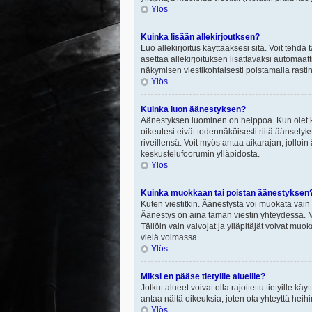
Ylös
Kuinka lisään allekirjoutksen?
Luo allekirjoitus käyttääksesi sitä. Voit tehdä
asettaa allekirjoituksen lisättäväksi automaatt
näkymisen viestikohtaisesti poistamalla rastin a
Ylös
Kuinka luon äänestyksen?
Äänestyksen luominen on helppoa. Kun olet ki
oikeutesi eivät todennäköisesti riitä äänsety
riveillensä. Voit myös antaa aikarajan, jolloin
keskustelufoorumin ylläpidosta.
Ylös
Kuinka muokkaan tai poistan äänestyksen
Kuten viestitkin. Äänestystä voi muokata vain
Äänestys on aina tämän viestin yhteydessä. Mi
Tällöin vain valvojat ja ylläpitäjät voivat 
vielä voimassa.
Ylös
Miksi en pääse tietyille alueille?
Jotkut alueet voivat olla rajoitettu tietyille käyt
antaa näitä oikeuksia, joten ota yhteyttä heihi
Ylös