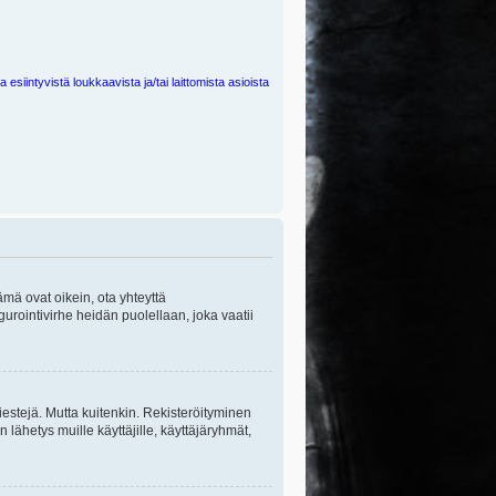
 esiintyvistä loukkaavista ja/tai laittomista asioista
ämä ovat oikein, ota yhteyttä
gurointivirhe heidän puolellaan, joka vaatii
viestejä. Mutta kuitenkin. Rekisteröityminen
n lähetys muille käyttäjille, käyttäjäryhmät,