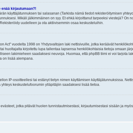
e enää kirjautumaan?!
rän käyttäjätunnuksen tai salasanan (Tarkista nämä tiedot rekisteröitymisen yhteyd
tunnuksesi. Mikäli jälkimmäinen on syy. Et ehkä kirjoittanut tarpeeksi viestejä? On nor
Rekisteröidy uudelleen ja ota aktiivisemmin osaa keskusteluihin.
n Act" vuodelta 1998 on Yhdysvaltojen laki nettisivuille, jotka keräävät henkilökohtai
 huoltajalta kirjoitettu lupa tallentaa lapsensa henkilökohtaisia tietoja omaan jä
lliseen lakimieheen saadaksesi neuvoja. Huomaa, että phpBB tiimi ei voi tarjota laki
sta on lisää alempana.
iellon IP-osoitteellesi tai estänyt tietyn nimen käyttämisen käyttäjätunnuksissa. Net
 yhteys keskustelufoorumin ylläpitäjiin saadaksesi lisää tietoa.
västeet, jotka pitävät huolen tunnistautmisestasi, kirjautumisestasi sisään ja myös p