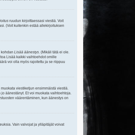
joitus
ruudun kirjoittaessasi viestiä. Voit
si. (Voit kuitenkin estää allekirjoituksen
sa kohdan
Lisää äänestys
. (Mikäli tätä ei ole.
toa Lisää kaikki vaihtoehdot omille
ärä voi olla myös rajoitettu ja se riippuu
y muokata viestiketjun ensimmäistä viestiä.
 jo äänestänyt. Et voi muokata vaihtoehtoja.
stystuosten väärentäminen, kun äänestys on
ikeuksia. Vain valvojat ja ylläpitäjät voivat