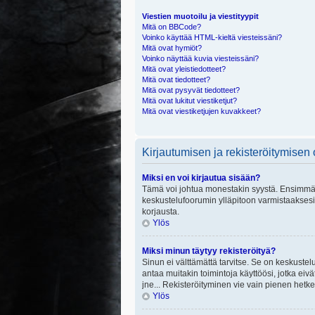
Viestien muotoilu ja viestityypit
Mitä on BBCode?
Voinko käyttää HTML-kieltä viesteissäni?
Mitä ovat hymiöt?
Voinko näyttää kuvia viesteissäni?
Mitä ovat yleistiedotteet?
Mitä ovat tiedotteet?
Mitä ovat pysyvät tiedotteet?
Mitä ovat lukitut viestiketjut?
Mitä ovat viestiketjujen kuvakkeet?
Kirjautumisen ja rekisteröitymisen
Miksi en voi kirjautua sisään?
Tämä voi johtua monestakin syystä. Ensimmäisek
keskustelufoorumin ylläpitoon varmistaaksesi, 
korjausta.
Ylös
Miksi minun täytyy rekisteröityä?
Sinun ei välttämättä tarvitse. Se on keskustelu
antaa muitakin toimintoja käyttöösi, jotka eivät
jne... Rekisteröityminen vie vain pienen hetke
Ylös