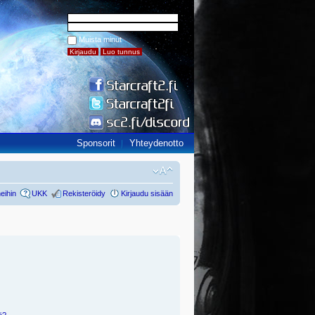
Muista minut
Sponsorit
Yhteydenotto
eihin
UKK
Rekisteröidy
Kirjaudu sisään