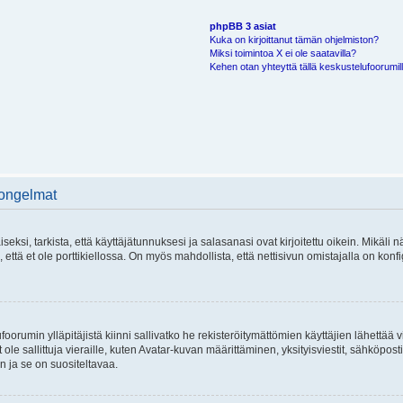
phpBB 3 asiat
Kuka on kirjoittanut tämän ohjelmiston?
Miksi toimintoa X ei ole saatavilla?
Kehen otan yhteyttä tällä keskustelufoorumilla
 ongelmat
si, tarkista, että käyttäjätunnuksesi ja salasanasi ovat kirjoitettu oikein. Mikäli n
että et ole porttikiellossa. On myös mahdollista, että nettisivun omistajalla on konfi
foorumin ylläpitäjistä kiinni sallivatko he rekisteröitymättömien käyttäjien lähettää 
 ole sallittuja vieraille, kuten Avatar-kuvan määrittäminen, yksityisviestit, sähköposti
n ja se on suositeltavaa.