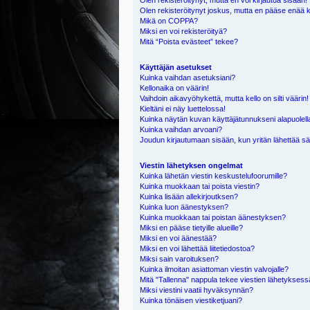
Olen rekisteröitynyt, mutta en voi kirjautua sisään!
Olen rekisteröitynyt joskus, mutta en pääse enää 
Mikä on COPPA?
Miksi en voi rekisteröityä?
Mitä “Poista evästeet” tekee?
Käyttäjän asetukset
Kuinka vaihdan asetuksiani?
Kellonaika on väärin!
Vaihdoin aikavyöhykettä, mutta kello on silti väärin!
Kieltäni ei näy luettelossa!
Kuinka näytän kuvan käyttäjätunnukseni alapuolell
Kuinka vaihdan arvoani?
Joudun kirjautumaan sisään, kun yritän lähettää s
Viestin lähetyksen ongelmat
Kuinka lähetän viestin keskustelufoorumille?
Kuinka muokkaan tai poista viestin?
Kuinka lisään allekirjoutksen?
Kuinka luon äänestyksen?
Kuinka muokkaan tai poistan äänestyksen?
Miksi en pääse tietyille alueille?
Miksi en voi äänestää?
Miksi en voi lähettää liitetiedostoa?
Miksi sain varoituksen?
Kuinka ilmoitan asiattoman viestin valvojalle?
Mitä "Tallenna" nappula tekee viestien lähetykses
Miksi viestini vaatii hyväksynnän?
Kuinka tönäisen viestiketjuani?