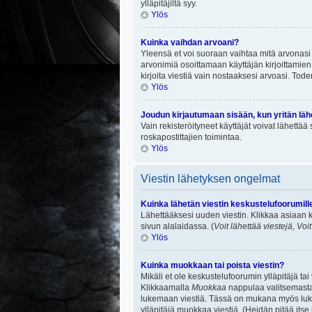
ylläpitäjiltä syy.
Ylös
Kuinka vaihdan arvoani?
Yleensä et voi suoraan vaihtaa mitä arvonasi 
arvonimiä osoittamaan käyttäjän kirjoittamien v
kirjoita viestiä vain nostaaksesi arvoasi. To
Ylös
Joudun kirjautumaan sisään, kun yritän lä
Vain rekisteröityneet käyttäjät voivat lähettä
roskapostittajien toimintaa.
Ylös
Viestin lähetyksen ongelmat
Kuinka lähetän viestin keskustelufoorumill
Lähettääksesi uuden viestin. Klikkaa asiaan k
sivun alalaidassa. (
Voit lähettää viestejä, Voi
Ylös
Kuinka muokkaan tai poista viestin?
Mikäli et ole keskustelufoorumin ylläpitäjä ta
Klikkaamalla
Muokkaa
nappulaa valitsemastas
lukemaan viestiä. Tässä on mukana myös lukumä
ylläpitäjä muokkaa viestiä. (Heidän pitää itse 