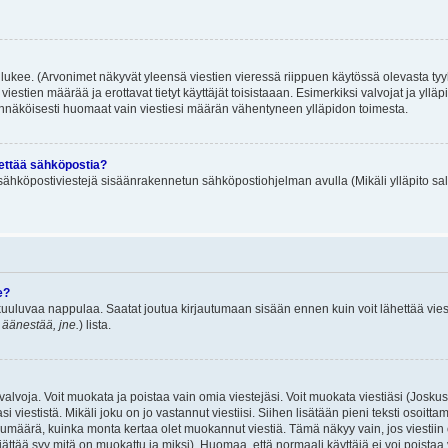
lukee. (Arvonimet näkyvät yleensä viestien vieressä riippuen käytössä olevasta tyy
iestien määrää ja erottavat tietyt käyttäjät toisistaaan. Esimerkiksi valvojat ja ylläp
dennäköisesti huomaat vain viestiesi määrän vähentyneen ylläpidon toimesta.
hettää sähköpostia?
ä sähköpostiviestejä sisäänrakennetun sähköpostiohjelman avulla (Mikäli ylläpito sal
e?
uuluvaa nappulaa. Saatat joutua kirjautumaan sisään ennen kuin voit lähettää viesti
t äänestää, jne.
) lista.
i valvoja. Voit muokata ja poistaa vain omia viestejäsi. Voit muokata viestiäsi (Josku
i viestistä. Mikäli joku on jo vastannut viestiisi. Siihen lisätään pieni teksti oso
ärä, kuinka monta kertaa olet muokannut viestiä. Tämä näkyy vain, jos viestiin on j
jättää syy mitä on muokattu ja miksi). Huomaa, että normaali käyttäjä ei voi poistaa v