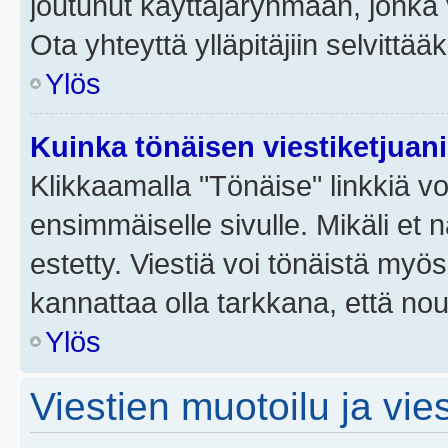
joutunut käyttäjäryhmään, jonka v
Ota yhteyttä ylläpitäjiin selvittää
Ylös
Kuinka tönäisen viestiketjuan
Klikkaamalla "Tönäise" linkkiä voi
ensimmäiselle sivulle. Mikäli et 
estetty. Viestiä voi tönäistä myös
kannattaa olla tarkkana, että no
Ylös
Viestien muotoilu ja vies