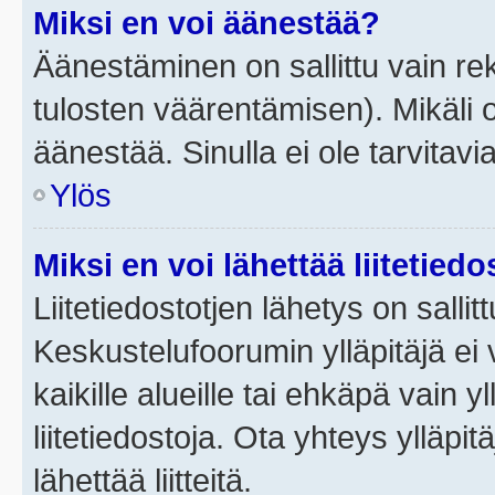
Miksi en voi äänestää?
Äänestäminen on sallittu vain rek
tulosten väärentämisen). Mikäli ol
äänestää. Sinulla ei ole tarvitavi
Ylös
Miksi en voi lähettää liitetied
Liitetiedostotjen lähetys on sallit
Keskustelufoorumin ylläpitäjä ei v
kaikille alueille tai ehkäpä vain 
liitetiedostoja. Ota yhteys ylläpit
lähettää liitteitä.