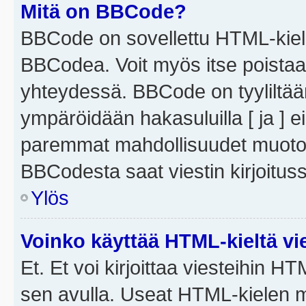
Mitä on BBCode?
BBCode on sovellettu HTML-kieles
BBCodea. Voit myös itse poistaa
yhteydessä. BBCode on tyyliltään
ympäröidään hakasuluilla [ ja ] e
paremmat mahdollisuudet muotoill
BBCodesta saat viestin kirjoituss
Ylös
Voinko käyttää HTML-kieltä vi
Et. Et voi kirjoittaa viesteihin H
sen avulla. Useat HTML-kielen m