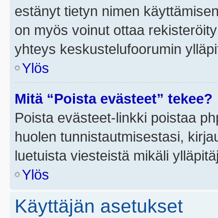
estänyt tietyn nimen käyttämisen
on myös voinut ottaa rekisteröi
yhteys keskustelufoorumin ylläpit
Ylös
Mitä “Poista evästeet” tekee?
Poista evästeet-linkki poistaa p
huolen tunnistautmisestasi, kirja
luetuista viesteistä mikäli ylläpitä
Ylös
Käyttäjän asetukset