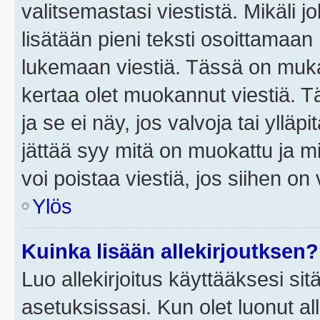
valitsemastasi viestistä. Mikäli jo
lisätään pieni teksti osoittama
lukemaan viestiä. Tässä on mu
kertaa olet muokannut viestiä. Tä
ja se ei näy, jos valvoja tai yllä
jättää syy mitä on muokattu ja mi
voi poistaa viestiä, jos siihen on 
Ylös
Kuinka lisään allekirjoutksen?
Luo allekirjoitus käyttääksesi si
asetuksissasi. Kun olet luonut all