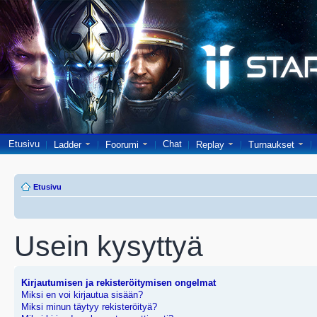
Etusivu
Chat
Ladder
Foorumi
Replay
Turnaukset
Etusivu
Usein kysyttyä
Kirjautumisen ja rekisteröitymisen ongelmat
Miksi en voi kirjautua sisään?
Miksi minun täytyy rekisteröityä?