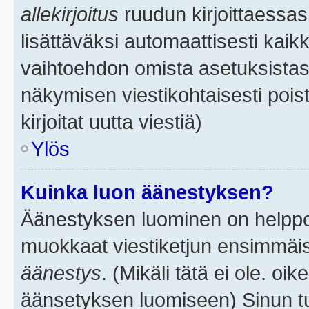
allekirjoitus
ruudun kirjoittaessasi
lisättäväksi automaattisesti kaikk
vaihtoehdon omista asetuksistasi.
näkymisen viestikohtaisesti poist
kirjoitat uutta viestiä)
Ylös
Kuinka luon äänestyksen?
Äänestyksen luominen on helppoa.
muokkaat viestiketjun ensimmäis
äänestys
. (Mikäli tätä ei ole. oik
äänsetyksen luomiseen) Sinun tu