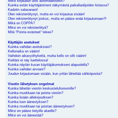
Miksi kirjaudun ulos automaattisesti?
Kuinka estän käyttäjänimeni näkymästä paikallaolijoiden listassa?
Kadotin salasanani!
Olen rekisteröitynyt, mutta en voi kirjautua sisään!
Olen rekisteröitynyt joskus, mutta en pääse enää kirjautumaan?!
Mikä on COPPA?
Miksi en voi rekisteröityä?
Mitä “Poista evästeet” tekee?
Käyttäjän asetukset
Kuinka vaihdan asetuksiani?
Kellonaika on väärin!
Vaihdoin aikavyöhykettä, mutta kello on silti väärin!
Kieltäni ei näy luettelossa!
Kuinka näytän kuvan käyttäjätunnukseni alapuolella?
Kuinka vaihdan arvoani?
Joudun kirjautumaan sisään, kun yritän lähettää sähköpostia?
Viestin lähetyksen ongelmat
Kuinka lähetän viestin keskustelufoorumille?
Kuinka muokkaan tai poista viestin?
Kuinka lisään allekirjoutksen?
Kuinka luon äänestyksen?
Kuinka muokkaan tai poistan äänestyksen?
Miksi en pääse tietyille alueille?
Miksi en voi äänestää?