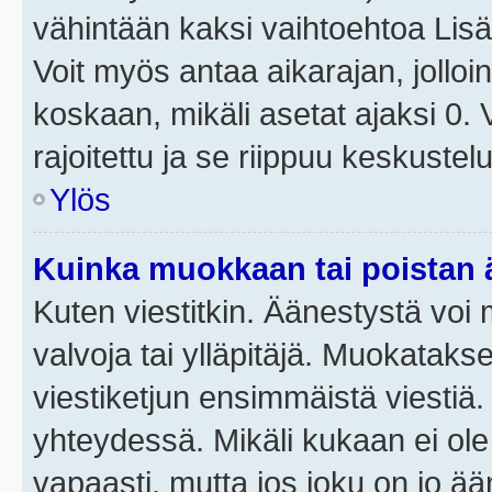
vähintään kaksi vaihtoehtoa Lisää
Voit myös antaa aikarajan, jolloi
koskaan, mikäli asetat ajaksi 0.
rajoitettu ja se riippuu keskustel
Ylös
Kuinka muokkaan tai poistan
Kuten viestitkin. Äänestystä voi
valvoja tai ylläpitäjä. Muokatak
viestiketjun ensimmäistä viestiä
yhteydessä. Mikäli kukaan ei ol
vapaasti, mutta jos joku on jo ä