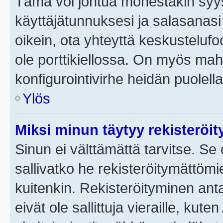
Tämä voi johtua monestakin syyst
käyttäjätunnuksesi ja salasanasi 
oikein, ota yhteyttä keskustelufo
ole porttikiellossa. On myös mahdo
konfigurointivirhe heidän puolella
Ylös
Miksi minun täytyy rekisteröit
Sinun ei välttämättä tarvitse. Se 
sallivatko he rekisteröitymättömi
kuitenkin. Rekisteröityminen anta
eivät ole sallittuja vieraille, ku