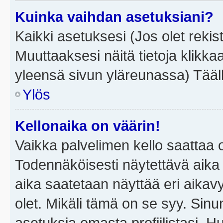
Kuinka vaihdan asetuksiani?
Kaikki asetuksesi (Jos olet rekist
Muuttaaksesi näitä tietoja klikka
yleensä sivun yläreunassa) Tääll
Ylös
Kellonaika on väärin!
Vaikka palvelimen kello saattaa 
Todennäköisesti näytettävä aika
aika saatetaan näyttää eri aika
olet. Mikäli tämä on se syy. Si
asetuksia omasta profiilistasi. 