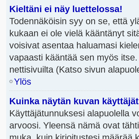
Kieltäni ei näy luettelossa!
Todennäköisin syy on se, että yläp
kukaan ei ole vielä kääntänyt sitä 
voisivat asentaa haluamasi kiele
vapaasti kääntää sen myös itse.
nettisivuilta (Katso sivun alapuole
Ylös
Kuinka näytän kuvan käyttäjä
Käyttäjätunnuksesi alapuolella vo
arvoosi. Yleensä nämä ovat tähtiä 
muka, kuin kirjoitustesi määrää 