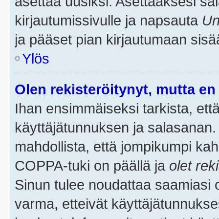
asettaa uusiksi. Asettaaksesi s
kirjautumissivulle ja napsauta
Un
ja pääset pian kirjautumaan sisä
Ylös
Olen rekisteröitynyt, mutta en 
Ihan ensimmäiseksi tarkista, että
käyttäjätunnuksen ja salasanan.
mahdollista, että jompikumpi kah
COPPA-tuki on päällä ja
olet rek
Sinun tulee noudattaa saamiasi oh
varma, etteivät käyttäjätunnukse