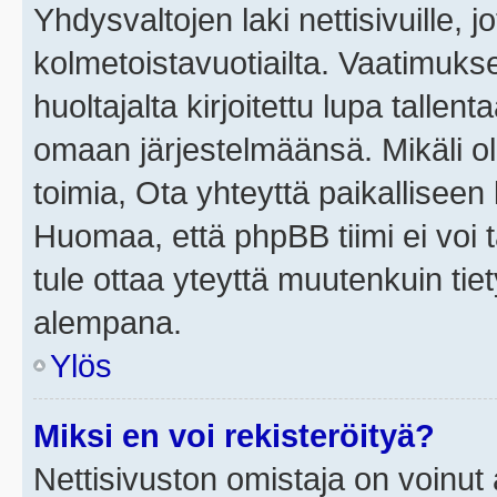
Yhdysvaltojen laki nettisivuille, j
kolmetoistavuotiailta. Vaatimuk
huoltajalta kirjoitettu lupa tallen
omaan järjestelmäänsä. Mikäli o
toimia, Ota yhteyttä paikallisee
Huomaa, että phpBB tiimi ei voi t
tule ottaa yteyttä muutenkuin tiet
alempana.
Ylös
Miksi en voi rekisteröityä?
Nettisivuston omistaja on voinut a