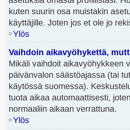
kuten suurin osa muistakin asetuks
käyttäjille. Joten jos et ole jo rek
Ylös
Vaihdoin aikavyöhykettä, mutta 
Mikäli vaihdoit aikavyöhykkeen 
päivänvalon säästöajassa (tai tut
käytössä suomessa). Keskusteluf
tuota aikaa automaattisesti, joten
normaaliin aikaan verrattuna.
Ylös