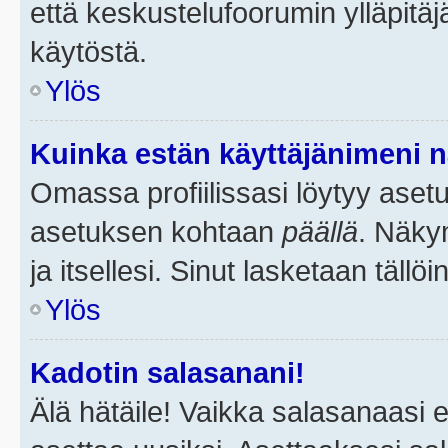
että keskustelufoorumin ylläpitä
käytöstä.
Ylös
Kuinka estän käyttäjänimeni n
Omassa profiilissasi löytyy aset
asetuksen kohtaan
päällä
. Näkym
ja itsellesi. Sinut lasketaan tällö
Ylös
Kadotin salasanani!
Älä hätäile! Vaikka salasanaasi 