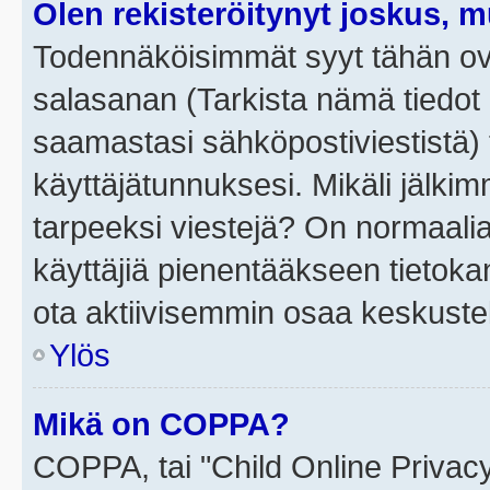
Olen rekisteröitynyt joskus, 
Todennäköisimmät syyt tähän ova
salasanan (Tarkista nämä tiedot
saamastasi sähköpostiviestistä) t
käyttäjätunnuksesi. Mikäli jälkim
tarpeeksi viestejä? On normaalia, 
käyttäjiä pienentääkseen tietoka
ota aktiivisemmin osaa keskustel
Ylös
Mikä on COPPA?
COPPA, tai "Child Online Privac