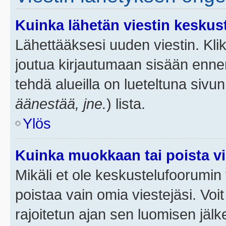
Kuinka lähetän viestin keskus
Lähettääksesi uuden viestin. Kl
joutua kirjautumaan sisään ennen 
tehdä alueilla on lueteltuna sivun
äänestää, jne.
) lista.
Ylös
Kuinka muokkaan tai poista vi
Mikäli et ole keskustelufoorumin y
poistaa vain omia viestejäsi. Voi
rajoitetun ajan sen luomisen jäl