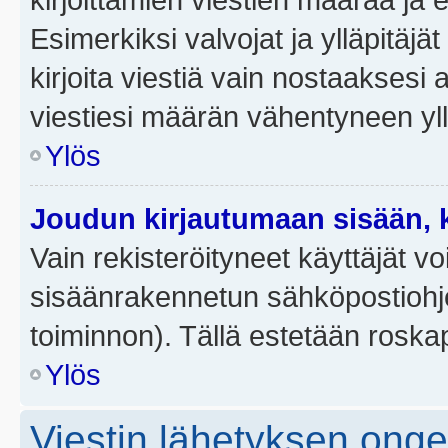
Esimerkiksi valvojat ja ylläpitäjä
kirjoita viestiä vain nostaakses
viestiesi määrän vähentyneen yl
Ylös
Joudun kirjautumaan sisään, k
Vain rekisteröityneet käyttäjät v
sisäänrakennetun sähköpostiohjel
toiminnon). Tällä estetään roskap
Ylös
Viestin lähetyksen ong