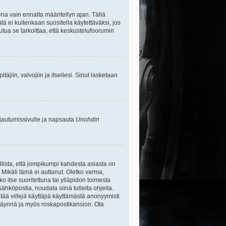
na vain ennalta määritellyn ajan. Tällä
tä ei kuitenkaan suositella käytettäväksi, jos
uutua se tarkoittaa, että keskustelufoorumin
itäjiin, valvojiin ja itsellesi. Sinut lasketaan
rjautumissivulle ja napsauta
Unohdin
lista, että jompikumpi kahdesta asiasta on
 Mikäli tämä ei auttanut. Oletko varma,
ko itse suoritettuna tai ylläpidon toimesta
sähköpostia, noudata siinä tulleita ohjeita.
ntää
villejä
käyttäjiä käyttämästä anonyymisti
e täynnä ja myös roskapostikansion. Ota