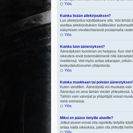
Ylös
Kuinka lisään allekirjoutksen?
Luo allekirjoitus käyttääksesi sitä. Voit tehdä
asettaa allekirjoituksen lisättäväksi automaatt
näkymisen viestikohtaisesti poistamalla rastin a
Ylös
Kuinka luon äänestyksen?
Äänestyksen luominen on helppoa. Kun olet ki
oikeutesi eivät todennäköisesti riitä äänsety
riveillensä. Voit myös antaa aikarajan, jolloin
keskustelufoorumin ylläpidosta.
Ylös
Kuinka muokkaan tai poistan äänestyksen
Kuten viestitkin. Äänestystä voi muokata vain
Äänestys on aina tämän viestin yhteydessä. Mi
Tällöin vain valvojat ja ylläpitäjät voivat 
vielä voimassa.
Ylös
Miksi en pääse tietyille alueille?
Jotkut alueet voivat olla rajoitettu tietyille käyt
antaa näitä oikeuksia, joten ota yhteyttä heihi
Ylös