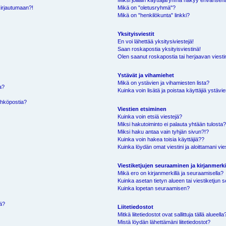
Miksi joillain käyttäjäryhmä näkyy erivärisen
kirjautumaan?!
Mikä on "oletusryhmä"?
Mikä on "henkilökunta" linkki?
Yksityisviestit
En voi lähettää yksitysiviestejä!
Saan roskapostia yksityisviestinä!
Olen saanut roskapostia tai herjaavan viestin
Ystävät ja vihamiehet
Mikä on ystävien ja vihamiesten lista?
a?
Kuinka voin lisätä ja poistaa käyttäjiä ystävie
ähköpostia?
Viestien etsiminen
Kuinka voin etsiä viestejä?
Miksi hakutoiminto ei palauta yhtään tulosta
Miksi haku antaa vain tyhjän sivun?!?
Kuinka voin hakea toisia käyttäjiä??
Kuinka löydän omat viestini ja aloittamani vie
Viestiketjujen seuraaminen ja kirjanmerki
Mikä ero on kirjanmerkillä ja seuraamisella?
Kuinka asetan tietyn alueen tai viestiketjun
Kuinka lopetan seuraamisen?
sä?
Liitetiedostot
Mitkä liitetiedostot ovat sallittuja tällä alueella
Mistä löydän lähettämäni liitetiedostot?