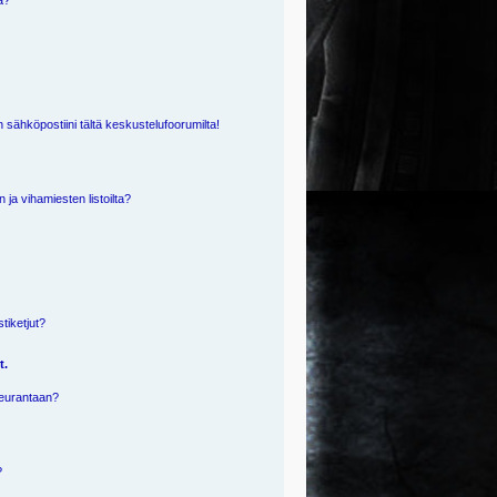
ä?
 sähköpostiini tältä keskustelufoorumilta!
n ja vihamiesten listoilta?
?
stiketjut?
t.
 seurantaan?
?