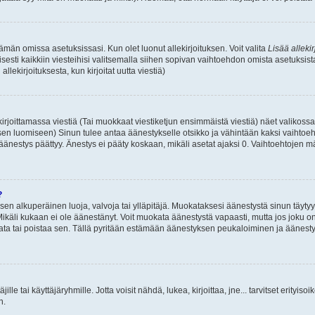
 tämän omissa asetuksissasi. Kun olet luonut allekirjoituksen. Voit valita
Lisää allekir
isesti kaikkiin viesteihisi valitsemalla siihen sopivan vaihtoehdon omista asetuksista
llekirjoituksesta, kun kirjoitat uutta viestiä)
rjoittamassa viestiä (Tai muokkaat viestiketjun ensimmäistä viestiä) näet valikos
ksen luomiseen) Sinun tulee antaa äänestykselle otsikko ja vähintään kaksi vaihtoeh
 äänestys päättyy. Änestys ei pääty koskaan, mikäli asetat ajaksi 0. Vaihtoehtojen mä
?
 sen alkuperäinen luoja, valvoja tai ylläpitäjä. Muokataksesi äänestystä sinun täyty
käli kukaan ei ole äänestänyt. Voit muokata äänestystä vapaasti, mutta jos joku on
muokata tai poistaa sen. Tällä pyritään estämään äänestyksen peukaloiminen ja ääne
täjille tai käyttäjäryhmille. Jotta voisit nähdä, lukea, kirjoittaa, jne... tarvitset erityiso
n.