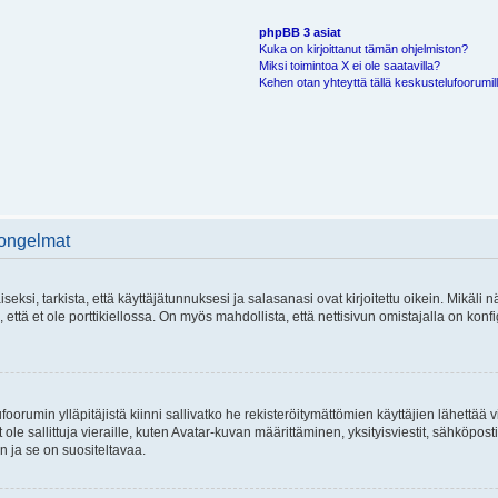
phpBB 3 asiat
Kuka on kirjoittanut tämän ohjelmiston?
Miksi toimintoa X ei ole saatavilla?
Kehen otan yhteyttä tällä keskustelufoorumilla
 ongelmat
si, tarkista, että käyttäjätunnuksesi ja salasanasi ovat kirjoitettu oikein. Mikäli n
että et ole porttikiellossa. On myös mahdollista, että nettisivun omistajalla on konfi
foorumin ylläpitäjistä kiinni sallivatko he rekisteröitymättömien käyttäjien lähettää 
 ole sallittuja vieraille, kuten Avatar-kuvan määrittäminen, yksityisviestit, sähköposti
n ja se on suositeltavaa.