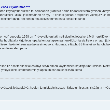
e enää kirjautumaan?!
rän käyttäjätunnuksen tai salasanan (Tarkista nämä tiedot rekisteröitymisen yhteyd
tunnuksesi. Mikäli jälkimmäinen on syy. Et ehkä kirjoittanut tarpeeksi viestejä? On nor
Rekisteröidy uudelleen ja ota aktiivisemmin osaa keskusteluihin.
n Act" vuodelta 1998 on Yhdysvaltojen laki nettisivuille, jotka keräävät henkilökohtai
 huoltajalta kirjoitettu lupa tallentaa lapsensa henkilökohtaisia tietoja omaan jä
lliseen lakimieheen saadaksesi neuvoja. Huomaa, että phpBB tiimi ei voi tarjota laki
sta on lisää alempana.
iellon IP-osoitteellesi tai estänyt tietyn nimen käyttämisen käyttäjätunnuksissa. Net
 yhteys keskustelufoorumin ylläpitäjiin saadaksesi lisää tietoa.
västeet, jotka pitävät huolen tunnistautmisestasi, kirjautumisestasi sisään ja myös p