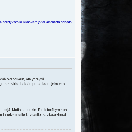
 esiintyvistä loukkaavista ja/tai laittomista asioista
ämä ovat oikein, ota yhteyttä
gurointivirhe heidän puolellaan, joka vaatii
viestejä. Mutta kuitenkin. Rekisteröityminen
n lähetys muille käyttäjille, käyttäjäryhmät,