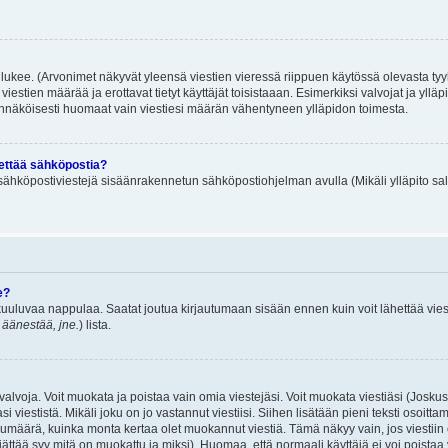
lukee. (Arvonimet näkyvät yleensä viestien vieressä riippuen käytössä olevasta tyy
iestien määrää ja erottavat tietyt käyttäjät toisistaaan. Esimerkiksi valvojat ja ylläp
dennäköisesti huomaat vain viestiesi määrän vähentyneen ylläpidon toimesta.
hettää sähköpostia?
ä sähköpostiviestejä sisäänrakennetun sähköpostiohjelman avulla (Mikäli ylläpito sal
e?
uuluvaa nappulaa. Saatat joutua kirjautumaan sisään ennen kuin voit lähettää viesti
t äänestää, jne.
) lista.
i valvoja. Voit muokata ja poistaa vain omia viestejäsi. Voit muokata viestiäsi (Josku
i viestistä. Mikäli joku on jo vastannut viestiisi. Siihen lisätään pieni teksti oso
ärä, kuinka monta kertaa olet muokannut viestiä. Tämä näkyy vain, jos viestiin on j
jättää syy mitä on muokattu ja miksi). Huomaa, että normaali käyttäjä ei voi poistaa v