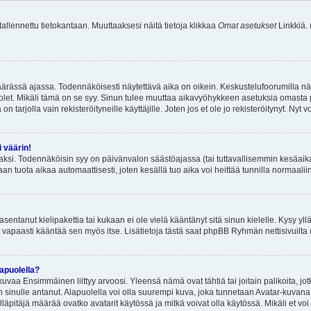
 tallennettu tietokantaan. Muuttaaksesi näitä tietoja klikkaa
Omat asetukset
Linkkiä.
äärässä ajassa. Todennäköisesti näytettävä aika on oikein. Keskustelufoorumilla nä
et. Mikäli tämä on se syy. Sinun tulee muuttaa aikavyöhykkeen asetuksia omasta p
 tarjolla vain rekisteröityneille käyttäjille. Joten jos et ole jo rekisteröitynyt. Nyt vo
i väärin!
aksi. Todennäköisin syy on päivänvalon säästöajassa (tai tuttavallisemmin kesäaika
n tuota aikaa automaattisesti, joten kesällä tuo aika voi heittää tunnilla normaalii
asentanut kielipakettia tai kukaan ei ole vielä kääntänyt sitä sinun kielelle. Kysy yll
 vapaasti kääntää sen myös itse. Lisätietoja tästä saat phpBB Ryhmän nettisivuilta 
apuolella?
uvaa Ensimmäinen liittyy arvoosi. Yleensä nämä ovat tähtiä tai joitain palikoita, jot
 sinulle antanut. Alapuolella voi olla suurempi kuva, joka tunnetaan Avatar-kuvana
äpitäjä määrää ovatko avatarit käytössä ja mitkä voivat olla käytössä. Mikäli et voi