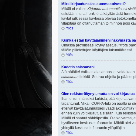
Miksi kirjaudun ulos automaattisesti?
Mikäli et valitse
Kirjaudu automaattisesti sisää
estetään muita henkilöitä käyttämästä tunnuksi
käytät julkisessa käytössä olevaa tietokonetta.
ylläpitäjä on ottanut tämän toiminnon pois käy
Ylös
Kuinka estän käyttäjänimeni näkymästä paik
Omassa profiilissasi löytyy asetus
Piilota pai
tällöin piilotettujen käyttäjien lukumäärässä.
Ylös
Kadotin salasanani!
Älä hätäile! Vaikka salasanaasi ei voidakaan
salasanan
linkkiä. Seuraa ohjeita ja pääset 
Ylös
Olen rekisteröitynyt, mutta en voi kirjautua
Ihan ensimmäiseksi tarkista, että kirjoitat v
tapahtunut. Mikäli COPPA-tuki on päällä ja
ol
etteivät käyttäjätunnuksesi vaadi aktivointia? 
ennen kuin voit kirjautua sisään. Kun rekisterö
Mikäli et saanut sähköpostia. Oletko varma, 
hyväkseen keskustelufoorumia. Mikäli olet varm
yhteyttä keskustelufoorumin ylläpitäjiin.
Ylös