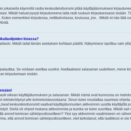
n jokaisella käynnillä
rastia keskustelufoorumi pitää käyttäjätunnuksesi kirjautunee
asi. Mikäli haluat pysyä kirjautuneena laita rasti ruutuun kirjautuessassi sisään. Tä
 Kuten esimerkiksi kirjastossa, nettikahvilassa, koulussa, jne... Mikäli et näe tätä r
töstä.
allaolijoiden listassa?
kallaolo
. Mikäli laitat tämän asetuksen kohtaan
päällä
. Näkymisesi rajoittuu vain ylläp
 palauttaa. Se voidaan asettaa uusiksi. Asettaaksesi salasanan uudelleen, mene ki
pian kirjautumaan sisään.
 sisään!
armasti oikean käyttäjätunnuksen ja salasanan. Mikäli nämä ovat kunnossa on mahdol
et rekisteröitynyt alle kolmetoistavuotiaana
. Sinun tulee noudattaa saamiasi ohjeita.
Useat keskustelufoorumit vaativat käyttäjätunnusten aktivoinnin uusilta käyttäjiltä jo
idyit. Siellä oli ohjeet mukana aktivoinnista ja kuinka se tulee suorittaa. Mikäli sait 
että annoit toimivan sähköpostiosoitteen? Yksi syy aktivoinnin vaatimiseen on vähe
a, että annoit toimivan sähköpostiosoitteen, olet tarkistanut, että laatikkosi ei ol