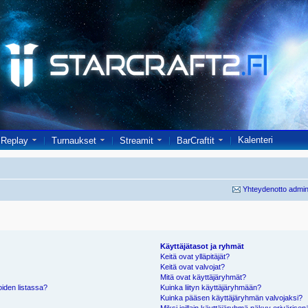
Kalenteri
Replay
Turnaukset
Streamit
BarCraftit
Yhteydenotto admin
Käyttäjätasot ja ryhmät
Keitä ovat ylläpitäjät?
Keitä ovat valvojat?
Mitä ovat käyttäjäryhmät?
oiden listassa?
Kuinka liityn käyttäjäryhmään?
Kuinka pääsen käyttäjäryhmän valvojaksi?