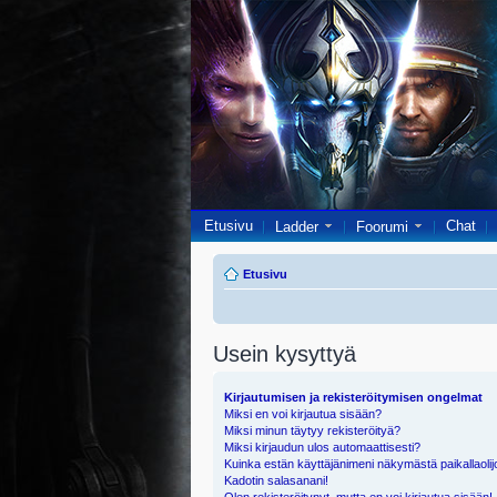
Etusivu
Chat
Ladder
Foorumi
Etusivu
Usein kysyttyä
Kirjautumisen ja rekisteröitymisen ongelmat
Miksi en voi kirjautua sisään?
Miksi minun täytyy rekisteröityä?
Miksi kirjaudun ulos automaattisesti?
Kuinka estän käyttäjänimeni näkymästä paikallaolij
Kadotin salasanani!