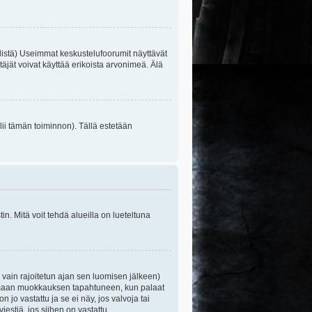
listä) Useimmat keskustelufoorumit näyttävät
itäjät voivat käyttää erikoista arvonimeä. Älä
lii tämän toiminnon). Tällä estetään
n. Mitä voit tehdä alueilla on lueteltuna
s vain rajoitetun ajan sen luomisen jälkeen)
ittamaan muokkauksen tapahtuneen, kun palaat
o vastattu ja se ei näy, jos valvoja tai
iestiä, jos siihen on vastattu.