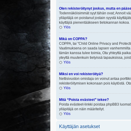
Olen rekisteröitynyt joskus, mutta en pääs
Todennäköisimmät syyt tähän ovat; Annoit vää
ylläpitäjä on poistanut jostain syystä käyttäjä
käyttäjiä pienentääkseen tietokannan kokoa. 
Ylös
Mikä on COPPA?
COPPA, tai "Child Online Privacy and Protectio
Vaatimuksena on saada lapsen vanhemmilta tai
tämän kanssa tulee toimia, Ota yhteyttä paika
yteyttä muutenkuin tietyissä tapauksissa, joi
Ylös
Miksi en voi rekisteröityä?
Nettisivuston omistaja on voinut antaa porttik
rekisteröitymisen kokonaan pois käytöstä. Ota
Ylös
Mitä “Poista evästeet” tekee?
Poista evästeet-linkki poistaa phpBB3 luomat e
ylläpitäjä on näin määritellyt.
Ylös
Käyttäjän asetukset