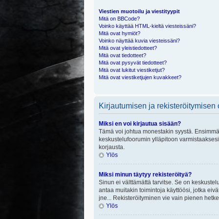
Viestien muotoilu ja viestityypit
Mitä on BBCode?
Voinko käyttää HTML-kieltä viesteissäni?
Mitä ovat hymiöt?
Voinko näyttää kuvia viesteissäni?
Mitä ovat yleistiedotteet?
Mitä ovat tiedotteet?
Mitä ovat pysyvät tiedotteet?
Mitä ovat lukitut viestiketjut?
Mitä ovat viestiketjujen kuvakkeet?
Kirjautumisen ja rekisteröitymisen
Miksi en voi kirjautua sisään?
Tämä voi johtua monestakin syystä. Ensimmäisek
keskustelufoorumin ylläpitoon varmistaaksesi, 
korjausta.
Ylös
Miksi minun täytyy rekisteröityä?
Sinun ei välttämättä tarvitse. Se on keskustelu
antaa muitakin toimintoja käyttöösi, jotka eivät
jne... Rekisteröityminen vie vain pienen hetke
Ylös