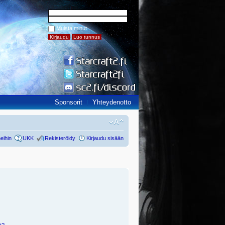
Muista minut
Sponsorit
Yhteydenotto
eihin
UKK
Rekisteröidy
Kirjaudu sisään