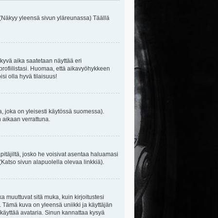
 (Näkyy yleensä sivun yläreunassa) Täällä
kyvä aika saatetaan näyttää eri
rofiilistasi. Huomaa, että aikavyöhykkeen
isi olla hyvä tilaisuus!
, joka on yleisesti käytössä suomessa).
n aikaan verrattuna.
äpitäjiltä, josko he voisivat asentaa haluamasi
(Katso sivun alapuolella olevaa linkkiä).
ka muuttuvat sitä muka, kuin kirjoitustesi
. Tämä kuva on yleensä uniikki ja käyttäjän
 käyttää avataria. Sinun kannattaa kysyä