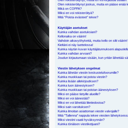
Olen rekisteröitynyt, mutta en voi kirjautua sisään!
Olen rekisteröitynyt joskus, mutta en pääse enää 
Mikä on COPPA?
Miksi en voi rekisteröityä?
Mitä “Poista evästeet” tekee?
Käyttäjän asetukset
Kuinka vaihdan asetuksiani?
Kellonaika on väärin!
Vaihdoin aikavyöhykettä, mutta kello on silti väärin!
Kieltäni ei näy luettelossa!
Kuinka näytän kuvan käyttäjätunnukseni alapuolell
Kuinka vaihdan arvoani?
Joudun kirjautumaan sisään, kun yritän lähettää s
Viestin lähetyksen ongelmat
Kuinka lähetän viestin keskustelufoorumille?
Kuinka muokkaan tai poista viestin?
Kuinka lisään allekirjoutksen?
Kuinka luon äänestyksen?
Kuinka muokkaan tai poistan äänestyksen?
Miksi en pääse tietyille alueille?
Miksi en voi äänestää?
Miksi en voi lähettää liitetiedostoa?
Miksi sain varoituksen?
Kuinka ilmoitan asiattoman viestin valvojalle?
Mitä "Tallenna" nappula tekee viestien lähetykses
Miksi viestini vaatii hyväksynnän?
Kuinka tönäisen viestiketjuani?