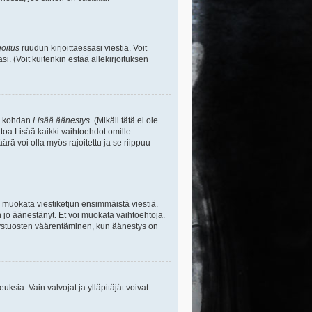
joitus
ruudun kirjoittaessasi viestiä. Voit
si. (Voit kuitenkin estää allekirjoituksen
sa kohdan
Lisää äänestys
. (Mikäli tätä ei ole.
toa Lisää kaikki vaihtoehdot omille
ärä voi olla myös rajoitettu ja se riippuu
y muokata viestiketjun ensimmäistä viestiä.
 jo äänestänyt. Et voi muokata vaihtoehtoja.
stystuosten väärentäminen, kun äänestys on
ikeuksia. Vain valvojat ja ylläpitäjät voivat