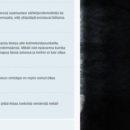
essä saamastasi sähköpostiviestistä) tai
maalia, että ylläpitäjät poistavat tällaisia
sia tietoja alle kolmetoistavuotiailta.
rjestelmäänsä. Mikäli olet epävarma kuinka
apua tässä asiassa ja heihin ei tule ottaa
tisivun omistaja on myös voinut ottaa
itää kirjaa luetuista viesteistä mikäli