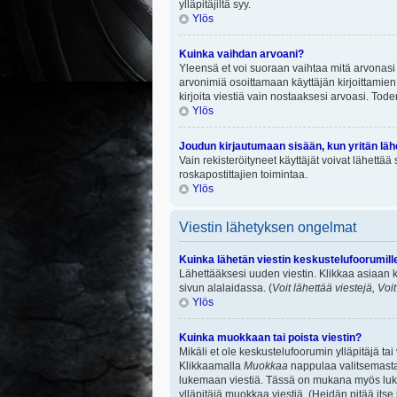
ylläpitäjiltä syy.
Ylös
Kuinka vaihdan arvoani?
Yleensä et voi suoraan vaihtaa mitä arvonasi 
arvonimiä osoittamaan käyttäjän kirjoittamien v
kirjoita viestiä vain nostaaksesi arvoasi. To
Ylös
Joudun kirjautumaan sisään, kun yritän lä
Vain rekisteröityneet käyttäjät voivat lähettä
roskapostittajien toimintaa.
Ylös
Viestin lähetyksen ongelmat
Kuinka lähetän viestin keskustelufoorumill
Lähettääksesi uuden viestin. Klikkaa asiaan k
sivun alalaidassa. (
Voit lähettää viestejä, Voi
Ylös
Kuinka muokkaan tai poista viestin?
Mikäli et ole keskustelufoorumin ylläpitäjä ta
Klikkaamalla
Muokkaa
nappulaa valitsemastas
lukemaan viestiä. Tässä on mukana myös lukumä
ylläpitäjä muokkaa viestiä. (Heidän pitää itse 