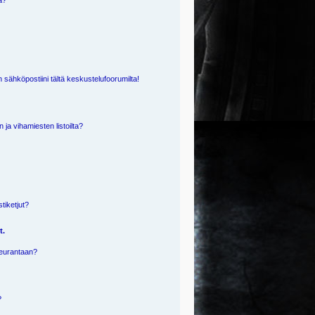
ä?
 sähköpostiini tältä keskustelufoorumilta!
n ja vihamiesten listoilta?
?
stiketjut?
t.
 seurantaan?
?