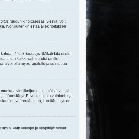
joitus
ruudun kirjoittaessasi viestiä. Voit
si. (Voit kuitenkin estää allekirjoituksen
sa kohdan
Lisää äänestys
. (Mikäli tätä ei ole.
toa Lisää kaikki vaihtoehdot omille
ärä voi olla myös rajoitettu ja se riippuu
y muokata viestiketjun ensimmäistä viestiä.
 jo äänestänyt. Et voi muokata vaihtoehtoja.
stystuosten väärentäminen, kun äänestys on
ikeuksia. Vain valvojat ja ylläpitäjät voivat