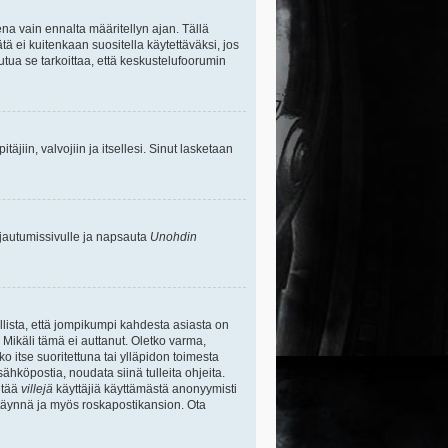
na vain ennalta määritellyn ajan. Tällä
tä ei kuitenkaan suositella käytettäväksi, jos
uutua se tarkoittaa, että keskustelufoorumin
itäjiin, valvojiin ja itsellesi. Sinut lasketaan
rjautumissivulle ja napsauta
Unohdin
lista, että jompikumpi kahdesta asiasta on
 Mikäli tämä ei auttanut. Oletko varma,
ko itse suoritettuna tai ylläpidon toimesta
sähköpostia, noudata siinä tulleita ohjeita.
ntää
villejä
käyttäjiä käyttämästä anonyymisti
e täynnä ja myös roskapostikansion. Ota