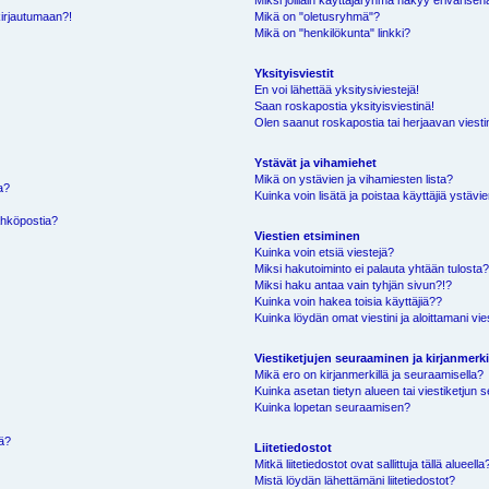
Miksi joillain käyttäjäryhmä näkyy erivärisen
kirjautumaan?!
Mikä on "oletusryhmä"?
Mikä on "henkilökunta" linkki?
Yksityisviestit
En voi lähettää yksitysiviestejä!
Saan roskapostia yksityisviestinä!
Olen saanut roskapostia tai herjaavan viestin
Ystävät ja vihamiehet
Mikä on ystävien ja vihamiesten lista?
a?
Kuinka voin lisätä ja poistaa käyttäjiä ystävie
ähköpostia?
Viestien etsiminen
Kuinka voin etsiä viestejä?
Miksi hakutoiminto ei palauta yhtään tulosta
Miksi haku antaa vain tyhjän sivun?!?
Kuinka voin hakea toisia käyttäjiä??
Kuinka löydän omat viestini ja aloittamani vie
Viestiketjujen seuraaminen ja kirjanmerki
Mikä ero on kirjanmerkillä ja seuraamisella?
Kuinka asetan tietyn alueen tai viestiketjun
Kuinka lopetan seuraamisen?
sä?
Liitetiedostot
Mitkä liitetiedostot ovat sallittuja tällä alueella
Mistä löydän lähettämäni liitetiedostot?