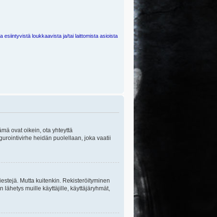
 esiintyvistä loukkaavista ja/tai laittomista asioista
ämä ovat oikein, ota yhteyttä
gurointivirhe heidän puolellaan, joka vaatii
viestejä. Mutta kuitenkin. Rekisteröityminen
n lähetys muille käyttäjille, käyttäjäryhmät,