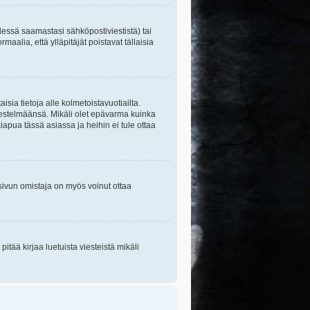
essä saamastasi sähköpostiviestistä) tai
maalia, että ylläpitäjät poistavat tällaisia
sia tietoja alle kolmetoistavuotiailta.
rjestelmäänsä. Mikäli olet epävarma kuinka
apua tässä asiassa ja heihin ei tule ottaa
tisivun omistaja on myös voinut ottaa
itää kirjaa luetuista viesteistä mikäli