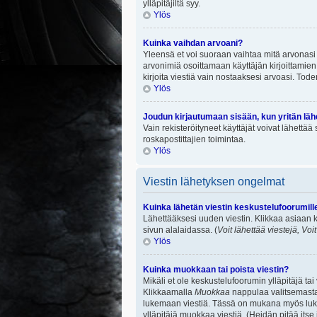
ylläpitäjiltä syy.
Ylös
Kuinka vaihdan arvoani?
Yleensä et voi suoraan vaihtaa mitä arvonasi 
arvonimiä osoittamaan käyttäjän kirjoittamien v
kirjoita viestiä vain nostaaksesi arvoasi. To
Ylös
Joudun kirjautumaan sisään, kun yritän lä
Vain rekisteröityneet käyttäjät voivat lähettä
roskapostittajien toimintaa.
Ylös
Viestin lähetyksen ongelmat
Kuinka lähetän viestin keskustelufoorumill
Lähettääksesi uuden viestin. Klikkaa asiaan k
sivun alalaidassa. (
Voit lähettää viestejä, Voi
Ylös
Kuinka muokkaan tai poista viestin?
Mikäli et ole keskustelufoorumin ylläpitäjä ta
Klikkaamalla
Muokkaa
nappulaa valitsemastas
lukemaan viestiä. Tässä on mukana myös lukumä
ylläpitäjä muokkaa viestiä. (Heidän pitää itse 