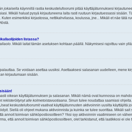
n jokaisella käynnillä
rastia keskustelufoorumi pitää käyttäjätunnuksesi kirjautunee
asi. Mikäli haluat pysyä kirjautuneena laita rasti ruutuun kirjautuessassi sisään. Tä
 Kuten esimerkiksi kirjastossa, nettikahvilassa, koulussa, jne... Mikäli et näe tätä r
töstä.
allaolijoiden listassa?
kallaolo
. Mikäli laitat tämän asetuksen kohtaan
päällä
. Näkymisesi rajoittuu vain ylläp
 palauttaa. Se voidaan asettaa uusiksi. Asettaaksesi salasanan uudelleen, mene ki
pian kirjautumaan sisään.
 sisään!
armasti oikean käyttäjätunnuksen ja salasanan. Mikäli nämä ovat kunnossa on mahdol
et rekisteröitynyt alle kolmetoistavuotiaana
. Sinun tulee noudattaa saamiasi ohjeita.
Useat keskustelufoorumit vaativat käyttäjätunnusten aktivoinnin uusilta käyttäjiltä jo
idyit. Siellä oli ohjeet mukana aktivoinnista ja kuinka se tulee suorittaa. Mikäli sait 
että annoit toimivan sähköpostiosoitteen? Yksi syy aktivoinnin vaatimiseen on vähe
a, että annoit toimivan sähköpostiosoitteen, olet tarkistanut, että laatikkosi ei ol