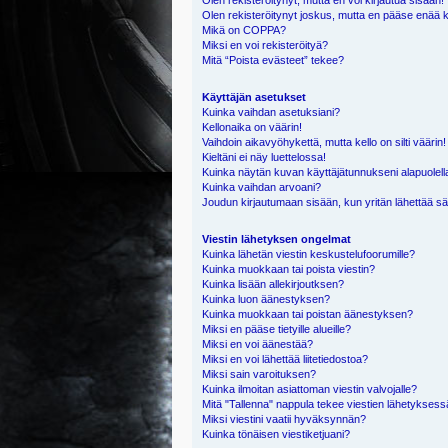
Olen rekisteröitynyt, mutta en voi kirjautua sisään!
Olen rekisteröitynyt joskus, mutta en pääse enää 
Mikä on COPPA?
Miksi en voi rekisteröityä?
Mitä “Poista evästeet” tekee?
Käyttäjän asetukset
Kuinka vaihdan asetuksiani?
Kellonaika on väärin!
Vaihdoin aikavyöhykettä, mutta kello on silti väärin!
Kieltäni ei näy luettelossa!
Kuinka näytän kuvan käyttäjätunnukseni alapuolell
Kuinka vaihdan arvoani?
Joudun kirjautumaan sisään, kun yritän lähettää s
Viestin lähetyksen ongelmat
Kuinka lähetän viestin keskustelufoorumille?
Kuinka muokkaan tai poista viestin?
Kuinka lisään allekirjoutksen?
Kuinka luon äänestyksen?
Kuinka muokkaan tai poistan äänestyksen?
Miksi en pääse tietyille alueille?
Miksi en voi äänestää?
Miksi en voi lähettää liitetiedostoa?
Miksi sain varoituksen?
Kuinka ilmoitan asiattoman viestin valvojalle?
Mitä "Tallenna" nappula tekee viestien lähetykses
Miksi viestini vaatii hyväksynnän?
Kuinka tönäisen viestiketjuani?