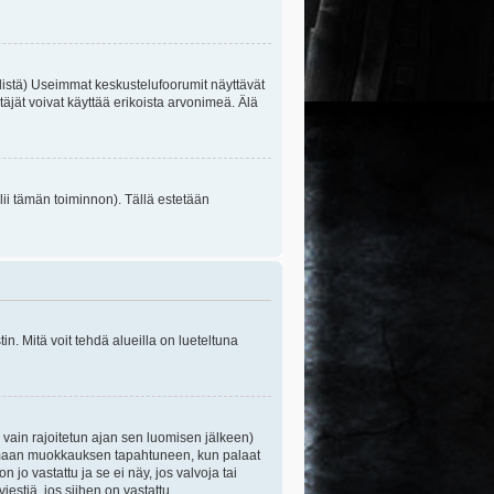
listä) Useimmat keskustelufoorumit näyttävät
itäjät voivat käyttää erikoista arvonimeä. Älä
lii tämän toiminnon). Tällä estetään
n. Mitä voit tehdä alueilla on lueteltuna
s vain rajoitetun ajan sen luomisen jälkeen)
ittamaan muokkauksen tapahtuneen, kun palaat
o vastattu ja se ei näy, jos valvoja tai
iestiä, jos siihen on vastattu.