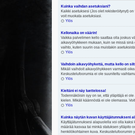
Kuinka vaihdan asetuksiani?
Kaikki asetuksesi (Jos olet rekisteröitynyt) on
voit muokata asetuksiasi.
Ylös
Kellonaika on väärin!
Vaikka palvelimen kello saattaa olla joskus v
aikavyöhykkeen mukaan, kuin se missä sinä ol
vaihto, kuten suurin osa muistakin asetuksista on
Ylös
Vaihdoin aikavyöhykettä, mutta kello on silt
Mikäli vaihdoit aikavyöhykkeen varmasti oike
Keskustelufoorumia ei ole suuniteltu vaihtamaa
Ylös
Kieltäni ei näy luettelossa!
Todennäköisin syy on se, että yläpitäjä ei ole 
kielen. Mikäli käännöstä ei ole olemassa. Voit
Ylös
Kuinka näytän kuvan käyttäjätunnukseni al
Käyttäjätunnuksesi alapuolella voi olla kaksi k
määrää kasvaa tai minkä statuksen ylläpito on
henkilökohtainen kuva. Keskustelufoorumin yll