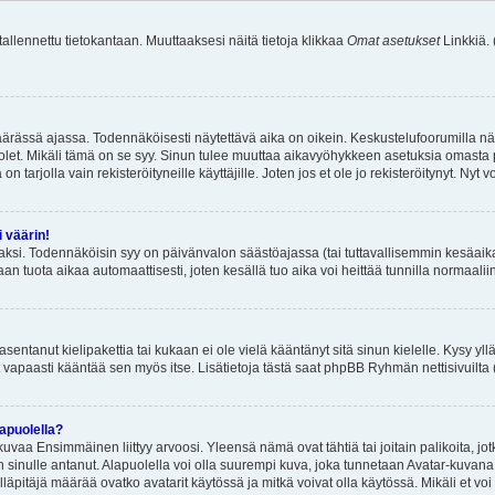
 tallennettu tietokantaan. Muuttaaksesi näitä tietoja klikkaa
Omat asetukset
Linkkiä.
äärässä ajassa. Todennäköisesti näytettävä aika on oikein. Keskustelufoorumilla nä
et. Mikäli tämä on se syy. Sinun tulee muuttaa aikavyöhykkeen asetuksia omasta p
 tarjolla vain rekisteröityneille käyttäjille. Joten jos et ole jo rekisteröitynyt. Nyt vo
i väärin!
aksi. Todennäköisin syy on päivänvalon säästöajassa (tai tuttavallisemmin kesäaika
n tuota aikaa automaattisesti, joten kesällä tuo aika voi heittää tunnilla normaalii
asentanut kielipakettia tai kukaan ei ole vielä kääntänyt sitä sinun kielelle. Kysy yll
 vapaasti kääntää sen myös itse. Lisätietoja tästä saat phpBB Ryhmän nettisivuilta 
apuolella?
uvaa Ensimmäinen liittyy arvoosi. Yleensä nämä ovat tähtiä tai joitain palikoita, jot
 sinulle antanut. Alapuolella voi olla suurempi kuva, joka tunnetaan Avatar-kuvana
äpitäjä määrää ovatko avatarit käytössä ja mitkä voivat olla käytössä. Mikäli et voi