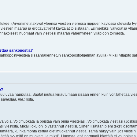
lukee. (Arvonimet näkyvät yleensä viestien vieressä riippuen käytössä olevasta tyy
iestien määrää ja erottavat tietyt käyttäjät toisistaaan. Esimerkiksi valvojat ja ylläp
dennäköisesti huomaat vain viestiesi määrän vähentyneen ylläpidon toimesta.
hettää sähköpostia?
ä sähköpostiviestejä sisäänrakennetun sähköpostiohjelman avulla (Mikäli ylläpito sal
e?
uuluvaa nappulaa. Saatat joutua kirjautumaan sisään ennen kuin voit lähettää viesti
t äänestää, jne.
) lista.
i valvoja. Voit muokata ja poistaa vain omia viestejäsi. Voit muokata viestiäsi (Josku
i viestistä. Mikäli joku on jo vastannut viestiisi. Siihen lisätään pieni teksti oso
ärä, kuinka monta kertaa olet muokannut viestiä. Tämä näkyy vain, jos viestiin on j
jättää syy mitä on muokattu ja miksi). Huomaa, että normaali käyttäjä ei voi poistaa v