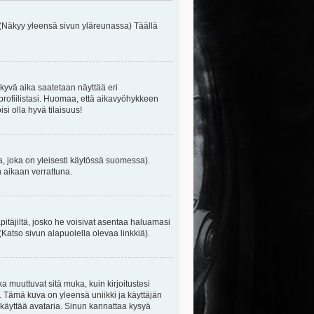
 (Näkyy yleensä sivun yläreunassa) Täällä
kyvä aika saatetaan näyttää eri
rofiilistasi. Huomaa, että aikavyöhykkeen
isi olla hyvä tilaisuus!
, joka on yleisesti käytössä suomessa).
n aikaan verrattuna.
äpitäjiltä, josko he voisivat asentaa haluamasi
(Katso sivun alapuolella olevaa linkkiä).
ka muuttuvat sitä muka, kuin kirjoitustesi
. Tämä kuva on yleensä uniikki ja käyttäjän
 käyttää avataria. Sinun kannattaa kysyä