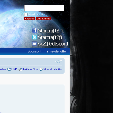
Muista minut
Sponsorit
Yhteydenotto
eihin
UKK
Rekisteröidy
Kirjaudu sisään