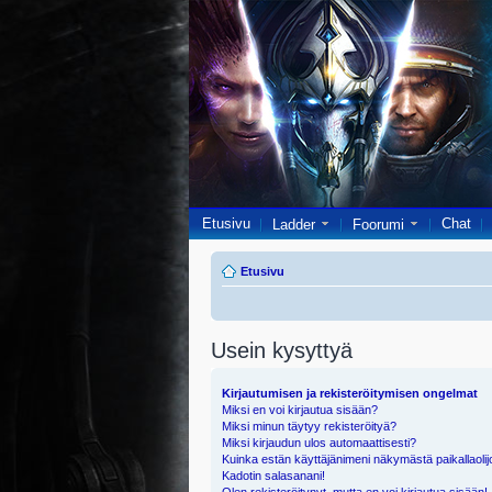
Etusivu
Chat
Ladder
Foorumi
Etusivu
Usein kysyttyä
Kirjautumisen ja rekisteröitymisen ongelmat
Miksi en voi kirjautua sisään?
Miksi minun täytyy rekisteröityä?
Miksi kirjaudun ulos automaattisesti?
Kuinka estän käyttäjänimeni näkymästä paikallaolij
Kadotin salasanani!