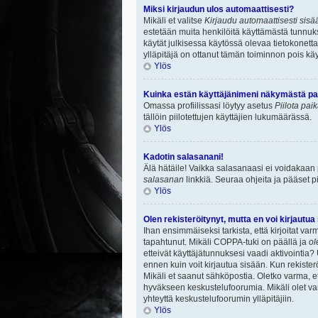
Miksi kirjaudun ulos automaattisesti?
Mikäli et valitse
Kirjaudu automaattisesti sisää
estetään muita henkilöitä käyttämästä tunnuksi
käytät julkisessa käytössä olevaa tietokonetta.
ylläpitäjä on ottanut tämän toiminnon pois käy
Ylös
Kuinka estän käyttäjänimeni näkymästä paik
Omassa profiilissasi löytyy asetus
Piilota pai
tällöin piilotettujen käyttäjien lukumäärässä.
Ylös
Kadotin salasanani!
Älä hätäile! Vaikka salasanaasi ei voidakaan
salasanan
linkkiä. Seuraa ohjeita ja pääset 
Ylös
Olen rekisteröitynyt, mutta en voi kirjautua
Ihan ensimmäiseksi tarkista, että kirjoitat v
tapahtunut. Mikäli COPPA-tuki on päällä ja
ol
etteivät käyttäjätunnuksesi vaadi aktivointia? 
ennen kuin voit kirjautua sisään. Kun rekisterö
Mikäli et saanut sähköpostia. Oletko varma, 
hyväkseen keskustelufoorumia. Mikäli olet varm
yhteyttä keskustelufoorumin ylläpitäjiin.
Ylös