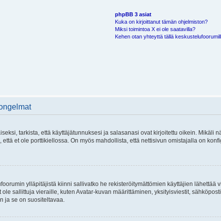
phpBB 3 asiat
Kuka on kirjoittanut tämän ohjelmiston?
Miksi toimintoa X ei ole saatavilla?
Kehen otan yhteyttä tällä keskustelufoorumilla
 ongelmat
si, tarkista, että käyttäjätunnuksesi ja salasanasi ovat kirjoitettu oikein. Mikäli n
että et ole porttikiellossa. On myös mahdollista, että nettisivun omistajalla on konfi
foorumin ylläpitäjistä kiinni sallivatko he rekisteröitymättömien käyttäjien lähettää 
 ole sallittuja vieraille, kuten Avatar-kuvan määrittäminen, yksityisviestit, sähköposti
n ja se on suositeltavaa.