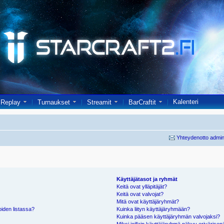
Kalenteri
Replay
Turnaukset
Streamit
BarCraftit
Yhteydenotto admin
Käyttäjätasot ja ryhmät
Keitä ovat ylläpitäjät?
Keitä ovat valvojat?
Mitä ovat käyttäjäryhmät?
oiden listassa?
Kuinka liityn käyttäjäryhmään?
Kuinka pääsen käyttäjäryhmän valvojaksi?