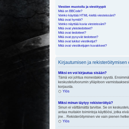
Viestien muotoilu ja viestityypit
Mitä on BBCode?
Voinko käyttää HTML-kieltä viesteissäni?
Mitä ovat hymiöt?
Voinko näyttää kuvia viesteissäni?
Mitä ovat yleistiedotteet?
Mitä ovat tiedotteet?
Mitä ovat pysyvät tiedotteet?
Mitä ovat lukitut viestiketjut?
Mitä ovat viestiketjujen kuvakkeet?
Kirjautumisen ja rekisteröitymisen
Miksi en voi kirjautua sisään?
Tämä voi johtua monestakin syystä. Ensimmäisek
keskustelufoorumin ylläpitoon varmistaaksesi, 
korjausta.
Ylös
Miksi minun täytyy rekisteröityä?
Sinun ei välttämättä tarvitse. Se on keskustelu
antaa muitakin toimintoja käyttöösi, jotka eivät
jne... Rekisteröityminen vie vain pienen hetke
Ylös