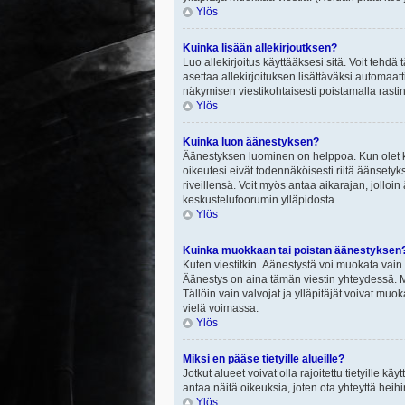
Ylös
Kuinka lisään allekirjoutksen?
Luo allekirjoitus käyttääksesi sitä. Voit tehdä
asettaa allekirjoituksen lisättäväksi automaatt
näkymisen viestikohtaisesti poistamalla rastin a
Ylös
Kuinka luon äänestyksen?
Äänestyksen luominen on helppoa. Kun olet ki
oikeutesi eivät todennäköisesti riitä äänsety
riveillensä. Voit myös antaa aikarajan, jolloin
keskustelufoorumin ylläpidosta.
Ylös
Kuinka muokkaan tai poistan äänestyksen
Kuten viestitkin. Äänestystä voi muokata vain
Äänestys on aina tämän viestin yhteydessä. Mi
Tällöin vain valvojat ja ylläpitäjät voivat 
vielä voimassa.
Ylös
Miksi en pääse tietyille alueille?
Jotkut alueet voivat olla rajoitettu tietyille käyt
antaa näitä oikeuksia, joten ota yhteyttä heihi
Ylös