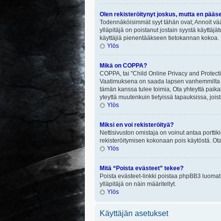
Olen rekisteröitynyt joskus, mutta en pääs
Todennäköisimmät syyt tähän ovat; Annoit vää
ylläpitäjä on poistanut jostain syystä käyttäjä
käyttäjiä pienentääkseen tietokannan kokoa. 
Ylös
Mikä on COPPA?
COPPA, tai "Child Online Privacy and Protectio
Vaatimuksena on saada lapsen vanhemmilta tai
tämän kanssa tulee toimia, Ota yhteyttä paika
yteyttä muutenkuin tietyissä tapauksissa, joi
Ylös
Miksi en voi rekisteröityä?
Nettisivuston omistaja on voinut antaa porttik
rekisteröitymisen kokonaan pois käytöstä. Ota
Ylös
Mitä “Poista evästeet” tekee?
Poista evästeet-linkki poistaa phpBB3 luomat e
ylläpitäjä on näin määritellyt.
Ylös
Käyttäjän asetukset