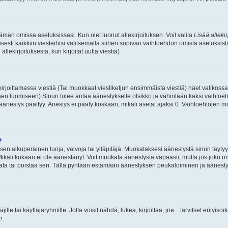
 tämän omissa asetuksissasi. Kun olet luonut allekirjoituksen. Voit valita
Lisää allekir
isesti kaikkiin viesteihisi valitsemalla siihen sopivan vaihtoehdon omista asetuksista
llekirjoituksesta, kun kirjoitat uutta viestiä)
rjoittamassa viestiä (Tai muokkaat viestiketjun ensimmäistä viestiä) näet valikos
ksen luomiseen) Sinun tulee antaa äänestykselle otsikko ja vähintään kaksi vaihtoeh
 äänestys päättyy. Änestys ei pääty koskaan, mikäli asetat ajaksi 0. Vaihtoehtojen mä
?
 sen alkuperäinen luoja, valvoja tai ylläpitäjä. Muokataksesi äänestystä sinun täyty
käli kukaan ei ole äänestänyt. Voit muokata äänestystä vapaasti, mutta jos joku on
muokata tai poistaa sen. Tällä pyritään estämään äänestyksen peukaloiminen ja ääne
täjille tai käyttäjäryhmille. Jotta voisit nähdä, lukea, kirjoittaa, jne... tarvitset erityiso
n.