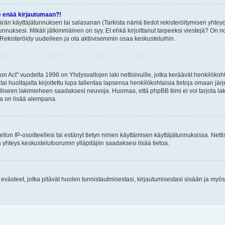
e enää kirjautumaan?!
rän käyttäjätunnuksen tai salasanan (Tarkista nämä tiedot rekisteröitymisen yhteyd
tunnuksesi. Mikäli jälkimmäinen on syy. Et ehkä kirjoittanut tarpeeksi viestejä? On nor
Rekisteröidy uudelleen ja ota aktiivisemmin osaa keskusteluihin.
n Act" vuodelta 1998 on Yhdysvaltojen laki nettisivuille, jotka keräävät henkilökohtai
 huoltajalta kirjoitettu lupa tallentaa lapsensa henkilökohtaisia tietoja omaan jä
lliseen lakimieheen saadaksesi neuvoja. Huomaa, että phpBB tiimi ei voi tarjota laki
sta on lisää alempana.
iellon IP-osoitteellesi tai estänyt tietyn nimen käyttämisen käyttäjätunnuksissa. Net
 yhteys keskustelufoorumin ylläpitäjiin saadaksesi lisää tietoa.
västeet, jotka pitävät huolen tunnistautmisestasi, kirjautumisestasi sisään ja myös p