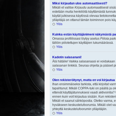
Miksi kirjaudun ulos automaattisesti?
Mikäli et valitse
Kirjaudu automaattisesti sisää
estetään muita henkilöitä käyttämästä tunnuksi
käytät julkisessa käytössä olevaa tietokonetta.
ylläpitäjä on ottanut tämän toiminnon pois käy
Ylös
Kuinka estän käyttäjänimeni näkymästä paik
Omassa profiilissasi löytyy asetus
Piilota pai
tällöin piilotettujen käyttäjien lukumäärässä.
Ylös
Kadotin salasanani!
Älä hätäile! Vaikka salasanaasi ei voidakaan
salasanan
linkkiä. Seuraa ohjeita ja pääset 
Ylös
Olen rekisteröitynyt, mutta en voi kirjautua
Ihan ensimmäiseksi tarkista, että kirjoitat v
tapahtunut. Mikäli COPPA-tuki on päällä ja
ol
etteivät käyttäjätunnuksesi vaadi aktivointia? 
ennen kuin voit kirjautua sisään. Kun rekisterö
Mikäli et saanut sähköpostia. Oletko varma, 
hyväkseen keskustelufoorumia. Mikäli olet varm
yhteyttä keskustelufoorumin ylläpitäjiin.
Ylös