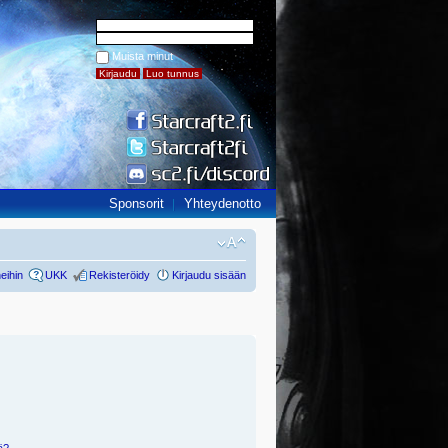
Muista minut
Sponsorit
Yhteydenotto
eihin
UKK
Rekisteröidy
Kirjaudu sisään