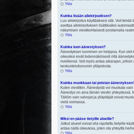
Ylös
Kuinka lisään allekirjoutksen?
Luo allekirjoitus käyttääksesi sitä. Voit tehdä
asettaa allekirjoituksen lisättäväksi automaatt
näkymisen viestikohtaisesti poistamalla rastin a
Ylös
Kuinka luon äänestyksen?
Äänestyksen luominen on helppoa. Kun olet ki
oikeutesi eivät todennäköisesti riitä äänsety
riveillensä. Voit myös antaa aikarajan, jolloin
keskustelufoorumin ylläpidosta.
Ylös
Kuinka muokkaan tai poistan äänestyksen
Kuten viestitkin. Äänestystä voi muokata vain
Äänestys on aina tämän viestin yhteydessä. Mi
Tällöin vain valvojat ja ylläpitäjät voivat 
vielä voimassa.
Ylös
Miksi en pääse tietyille alueille?
Jotkut alueet voivat olla rajoitettu tietyille käyt
antaa näitä oikeuksia, joten ota yhteyttä heihi
Ylös