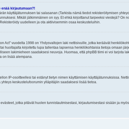
e enää kirjautumaan?!
rän käyttäjätunnuksen tai salasanan (Tarkista nämä tiedot rekisteröitymisen yhteyd
tunnuksesi. Mikäli jälkimmäinen on syy. Et ehkä kirjoittanut tarpeeksi viestejä? On nor
Rekisteröidy uudelleen ja ota aktiivisemmin osaa keskusteluihin.
n Act" vuodelta 1998 on Yhdysvaltojen laki nettisivuille, jotka keräävät henkilökohtai
 huoltajalta kirjoitettu lupa tallentaa lapsensa henkilökohtaisia tietoja omaan jä
lliseen lakimieheen saadaksesi neuvoja. Huomaa, että phpBB tiimi ei voi tarjota laki
sta on lisää alempana.
iellon IP-osoitteellesi tai estänyt tietyn nimen käyttämisen käyttäjätunnuksissa. Net
 yhteys keskustelufoorumin ylläpitäjiin saadaksesi lisää tietoa.
västeet, jotka pitävät huolen tunnistautmisestasi, kirjautumisestasi sisään ja myös p