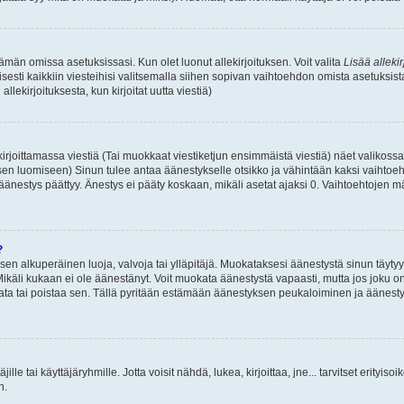
 tämän omissa asetuksissasi. Kun olet luonut allekirjoituksen. Voit valita
Lisää allekir
isesti kaikkiin viesteihisi valitsemalla siihen sopivan vaihtoehdon omista asetuksista
llekirjoituksesta, kun kirjoitat uutta viestiä)
rjoittamassa viestiä (Tai muokkaat viestiketjun ensimmäistä viestiä) näet valikos
ksen luomiseen) Sinun tulee antaa äänestykselle otsikko ja vähintään kaksi vaihtoeh
 äänestys päättyy. Änestys ei pääty koskaan, mikäli asetat ajaksi 0. Vaihtoehtojen mä
?
 sen alkuperäinen luoja, valvoja tai ylläpitäjä. Muokataksesi äänestystä sinun täyty
käli kukaan ei ole äänestänyt. Voit muokata äänestystä vapaasti, mutta jos joku on
muokata tai poistaa sen. Tällä pyritään estämään äänestyksen peukaloiminen ja ääne
täjille tai käyttäjäryhmille. Jotta voisit nähdä, lukea, kirjoittaa, jne... tarvitset erityiso
n.