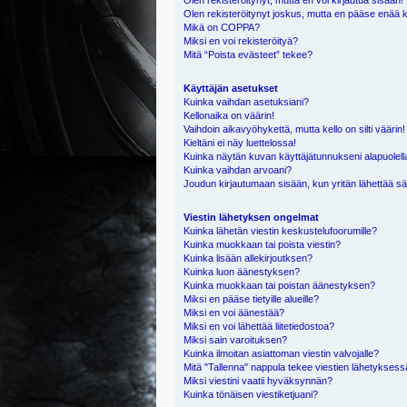
Olen rekisteröitynyt, mutta en voi kirjautua sisään!
Olen rekisteröitynyt joskus, mutta en pääse enää 
Mikä on COPPA?
Miksi en voi rekisteröityä?
Mitä “Poista evästeet” tekee?
Käyttäjän asetukset
Kuinka vaihdan asetuksiani?
Kellonaika on väärin!
Vaihdoin aikavyöhykettä, mutta kello on silti väärin!
Kieltäni ei näy luettelossa!
Kuinka näytän kuvan käyttäjätunnukseni alapuolell
Kuinka vaihdan arvoani?
Joudun kirjautumaan sisään, kun yritän lähettää s
Viestin lähetyksen ongelmat
Kuinka lähetän viestin keskustelufoorumille?
Kuinka muokkaan tai poista viestin?
Kuinka lisään allekirjoutksen?
Kuinka luon äänestyksen?
Kuinka muokkaan tai poistan äänestyksen?
Miksi en pääse tietyille alueille?
Miksi en voi äänestää?
Miksi en voi lähettää liitetiedostoa?
Miksi sain varoituksen?
Kuinka ilmoitan asiattoman viestin valvojalle?
Mitä "Tallenna" nappula tekee viestien lähetykses
Miksi viestini vaatii hyväksynnän?
Kuinka tönäisen viestiketjuani?