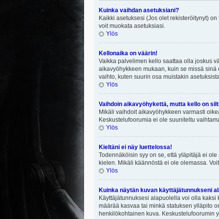
Kuinka vaihdan asetuksiani?
Kaikki asetuksesi (Jos olet rekisteröitynyt) on
voit muokata asetuksiasi.
Ylös
Kellonaika on väärin!
Vaikka palvelimen kello saattaa olla joskus v
aikavyöhykkeen mukaan, kuin se missä sinä ol
vaihto, kuten suurin osa muistakin asetuksista on
Ylös
Vaihdoin aikavyöhykettä, mutta kello on silt
Mikäli vaihdoit aikavyöhykkeen varmasti oike
Keskustelufoorumia ei ole suuniteltu vaihtamaa
Ylös
Kieltäni ei näy luettelossa!
Todennäköisin syy on se, että yläpitäjä ei ole 
kielen. Mikäli käännöstä ei ole olemassa. Voit
Ylös
Kuinka näytän kuvan käyttäjätunnukseni al
Käyttäjätunnuksesi alapuolella voi olla kaksi k
määrää kasvaa tai minkä statuksen ylläpito on
henkilökohtainen kuva. Keskustelufoorumin yll