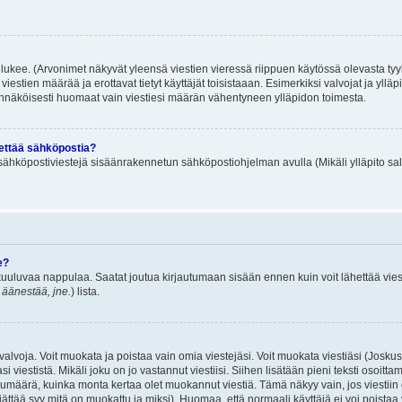
lukee. (Arvonimet näkyvät yleensä viestien vieressä riippuen käytössä olevasta tyy
iestien määrää ja erottavat tietyt käyttäjät toisistaaan. Esimerkiksi valvojat ja ylläp
dennäköisesti huomaat vain viestiesi määrän vähentyneen ylläpidon toimesta.
hettää sähköpostia?
ä sähköpostiviestejä sisäänrakennetun sähköpostiohjelman avulla (Mikäli ylläpito sal
e?
uuluvaa nappulaa. Saatat joutua kirjautumaan sisään ennen kuin voit lähettää viesti
t äänestää, jne.
) lista.
i valvoja. Voit muokata ja poistaa vain omia viestejäsi. Voit muokata viestiäsi (Josku
i viestistä. Mikäli joku on jo vastannut viestiisi. Siihen lisätään pieni teksti oso
ärä, kuinka monta kertaa olet muokannut viestiä. Tämä näkyy vain, jos viestiin on j
jättää syy mitä on muokattu ja miksi). Huomaa, että normaali käyttäjä ei voi poistaa v