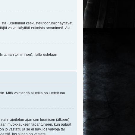
listä) Useimmat keskustelufoorumit näyttävät
itäjät voivat käyttää erikoista arvonimeä. Älä
lii tämän toiminnon). Tällä estetään
n. Mitä voit tehdä alueilla on lueteltuna
s vain rajoitetun ajan sen luomisen jälkeen)
ittamaan muokkauksen tapahtuneen, kun palaat
o vastattu ja se ei näy, jos valvoja tai
iestiä, jos siihen on vastattu.