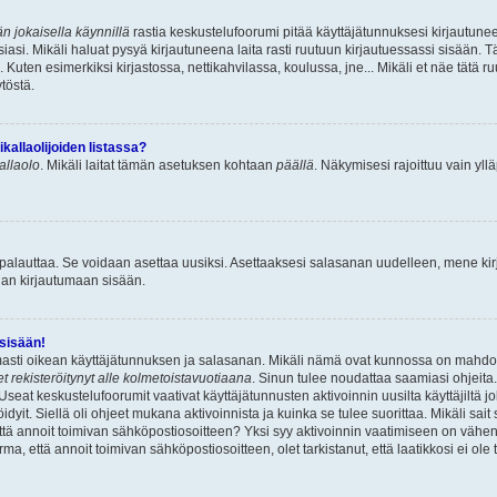
n jokaisella käynnillä
rastia keskustelufoorumi pitää käyttäjätunnuksesi kirjautunee
asi. Mikäli haluat pysyä kirjautuneena laita rasti ruutuun kirjautuessassi sisään. Tä
 Kuten esimerkiksi kirjastossa, nettikahvilassa, koulussa, jne... Mikäli et näe tätä r
töstä.
allaolijoiden listassa?
kallaolo
. Mikäli laitat tämän asetuksen kohtaan
päällä
. Näkymisesi rajoittuu vain ylläp
 palauttaa. Se voidaan asettaa uusiksi. Asettaaksesi salasanan uudelleen, mene ki
pian kirjautumaan sisään.
 sisään!
armasti oikean käyttäjätunnuksen ja salasanan. Mikäli nämä ovat kunnossa on mahdol
et rekisteröitynyt alle kolmetoistavuotiaana
. Sinun tulee noudattaa saamiasi ohjeita.
Useat keskustelufoorumit vaativat käyttäjätunnusten aktivoinnin uusilta käyttäjiltä jo
idyit. Siellä oli ohjeet mukana aktivoinnista ja kuinka se tulee suorittaa. Mikäli sait 
että annoit toimivan sähköpostiosoitteen? Yksi syy aktivoinnin vaatimiseen on vähe
a, että annoit toimivan sähköpostiosoitteen, olet tarkistanut, että laatikkosi ei ol