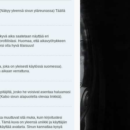
 (Näkyy yleensä sivun yläreunassa) Täällä
kyvä aika saatetaan näyttää eri
rofiilistasi. Huomaa, että aikavyöhykkeen
isi olla hyvä tilaisuus!
, joka on yleisesti käytössä suomessa).
n aikaan verrattuna.
äpitäjiltä, josko he voisivat asentaa haluamasi
(Katso sivun alapuolella olevaa linkkiä).
ka muuttuvat sitä muka, kuin kirjoitustesi
. Tämä kuva on yleensä uniikki ja käyttäjän
 käyttää avataria. Sinun kannattaa kysyä