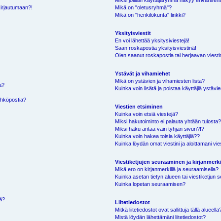
Miksi joillain käyttäjäryhmä näkyy erivärisen
kirjautumaan?!
Mikä on "oletusryhmä"?
Mikä on "henkilökunta" linkki?
Yksityisviestit
En voi lähettää yksitysiviestejä!
Saan roskapostia yksityisviestinä!
Olen saanut roskapostia tai herjaavan viestin
Ystävät ja vihamiehet
Mikä on ystävien ja vihamiesten lista?
a?
Kuinka voin lisätä ja poistaa käyttäjiä ystävie
ähköpostia?
Viestien etsiminen
Kuinka voin etsiä viestejä?
Miksi hakutoiminto ei palauta yhtään tulosta
Miksi haku antaa vain tyhjän sivun?!?
Kuinka voin hakea toisia käyttäjiä??
Kuinka löydän omat viestini ja aloittamani vie
Viestiketjujen seuraaminen ja kirjanmerki
Mikä ero on kirjanmerkillä ja seuraamisella?
Kuinka asetan tietyn alueen tai viestiketjun
Kuinka lopetan seuraamisen?
sä?
Liitetiedostot
Mitkä liitetiedostot ovat sallittuja tällä alueella
Mistä löydän lähettämäni liitetiedostot?