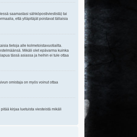
essä saamastasi sähköpostiviestistä) tai
maalia, että ylläpitäjät poistavat tällaisia
sia tietoja alle kolmetoistavuotiailta.
rjestelmäänsä. Mikäli olet epävarma kuinka
apua tässä asiassa ja heihin ei tule ottaa
tisivun omistaja on myös voinut ottaa
itää kirjaa luetuista viesteistä mikäli