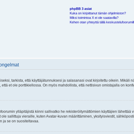
phpBB 3 asiat
Kuka on kirjoittanut tämän ohjelmiston?
Miksi toimintoa X ei ole saatavilla?
Kehen otan yhteyttä tällä keskustelufoorumilla
 ongelmat
si, tarkista, että käyttäjätunnuksesi ja salasanasi ovat kirjoitettu oikein. Mikäli n
että et ole porttikiellossa. On myös mahdollista, että nettisivun omistajalla on konfi
foorumin ylläpitäjistä kiinni sallivatko he rekisteröitymättömien käyttäjien lähettää 
 ole sallittuja vieraille, kuten Avatar-kuvan määrittäminen, yksityisviestit, sähköposti
n ja se on suositeltavaa.