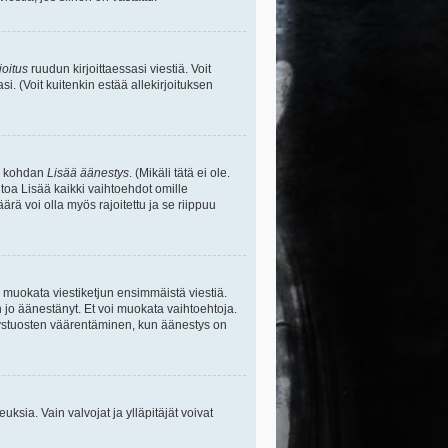
joitus
ruudun kirjoittaessasi viestiä. Voit
si. (Voit kuitenkin estää allekirjoituksen
sa kohdan
Lisää äänestys
. (Mikäli tätä ei ole.
toa Lisää kaikki vaihtoehdot omille
ärä voi olla myös rajoitettu ja se riippuu
y muokata viestiketjun ensimmäistä viestiä.
 jo äänestänyt. Et voi muokata vaihtoehtoja.
stystuosten väärentäminen, kun äänestys on
ikeuksia. Vain valvojat ja ylläpitäjät voivat