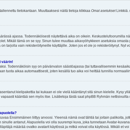
 tallennettu tietokantaan. Muuttaaksesi näitä tietoja klikkaa
Omat asetukset
Linkkiä.
äärässä ajassa. Todennäköisesti näytettävä aika on oikein. Keskustelufoorumilla nä
et. Mikäli tämä on se syy. Sinun tulee muuttaa aikavyöhykkeen asetuksia omasta p
 tarjolla vain rekisteröityneille käyttäjille. Joten jos et ole jo rekisteröitynyt. Nyt vo
i väärin!
aksi. Todennäköisin syy on päivänvalon säästöajassa (tai tuttavallisemmin kesäaika
n tuota aikaa automaattisesti, joten kesällä tuo aika voi heittää tunnilla normaalii
asentanut kielipakettia tai kukaan ei ole vielä kääntänyt sitä sinun kielelle. Kysy yll
 vapaasti kääntää sen myös itse. Lisätietoja tästä saat phpBB Ryhmän nettisivuilta 
apuolella?
uvaa Ensimmäinen liittyy arvoosi. Yleensä nämä ovat tähtiä tai joitain palikoita, jot
 sinulle antanut. Alapuolella voi olla suurempi kuva, joka tunnetaan Avatar-kuvana
äpitäjä määrää ovatko avatarit käytössä ja mitkä voivat olla käytössä. Mikäli et voi