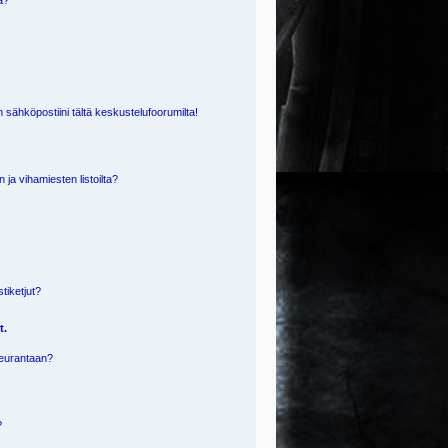
ä?
 sähköpostiini tältä keskustelufoorumilta!
n ja vihamiesten listoilta?
?
stiketjut?
t.
 seurantaan?
?