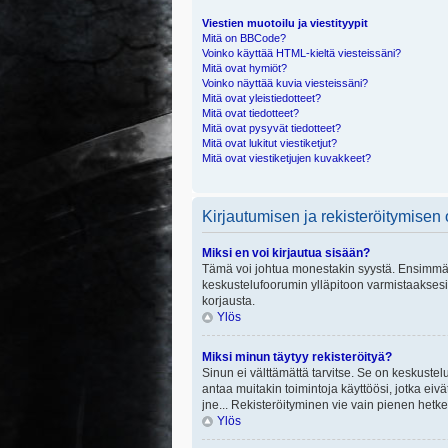
Viestien muotoilu ja viestityypit
Mitä on BBCode?
Voinko käyttää HTML-kieltä viesteissäni?
Mitä ovat hymiöt?
Voinko näyttää kuvia viesteissäni?
Mitä ovat yleistiedotteet?
Mitä ovat tiedotteet?
Mitä ovat pysyvät tiedotteet?
Mitä ovat lukitut viestiketjut?
Mitä ovat viestiketjujen kuvakkeet?
Kirjautumisen ja rekisteröitymisen
Miksi en voi kirjautua sisään?
Tämä voi johtua monestakin syystä. Ensimmäisek
keskustelufoorumin ylläpitoon varmistaaksesi, 
korjausta.
Ylös
Miksi minun täytyy rekisteröityä?
Sinun ei välttämättä tarvitse. Se on keskustelu
antaa muitakin toimintoja käyttöösi, jotka eivät
jne... Rekisteröityminen vie vain pienen hetke
Ylös