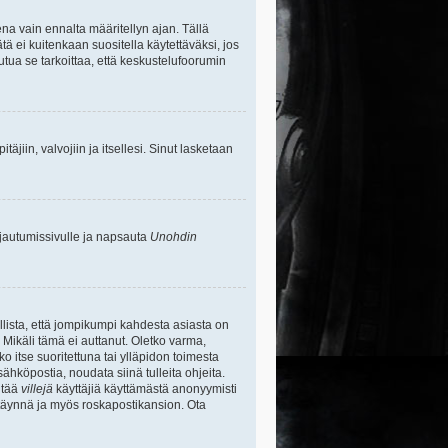
na vain ennalta määritellyn ajan. Tällä
tä ei kuitenkaan suositella käytettäväksi, jos
uutua se tarkoittaa, että keskustelufoorumin
itäjiin, valvojiin ja itsellesi. Sinut lasketaan
rjautumissivulle ja napsauta
Unohdin
lista, että jompikumpi kahdesta asiasta on
 Mikäli tämä ei auttanut. Oletko varma,
ko itse suoritettuna tai ylläpidon toimesta
sähköpostia, noudata siinä tulleita ohjeita.
ntää
villejä
käyttäjiä käyttämästä anonyymisti
e täynnä ja myös roskapostikansion. Ota