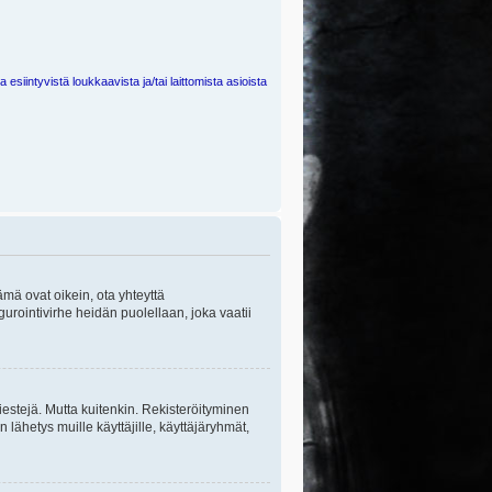
 esiintyvistä loukkaavista ja/tai laittomista asioista
ämä ovat oikein, ota yhteyttä
gurointivirhe heidän puolellaan, joka vaatii
viestejä. Mutta kuitenkin. Rekisteröityminen
n lähetys muille käyttäjille, käyttäjäryhmät,