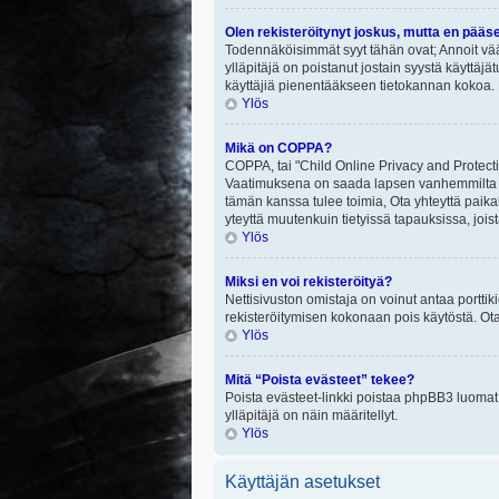
Olen rekisteröitynyt joskus, mutta en pääs
Todennäköisimmät syyt tähän ovat; Annoit vää
ylläpitäjä on poistanut jostain syystä käyttäjä
käyttäjiä pienentääkseen tietokannan kokoa. 
Ylös
Mikä on COPPA?
COPPA, tai "Child Online Privacy and Protectio
Vaatimuksena on saada lapsen vanhemmilta tai
tämän kanssa tulee toimia, Ota yhteyttä paika
yteyttä muutenkuin tietyissä tapauksissa, joi
Ylös
Miksi en voi rekisteröityä?
Nettisivuston omistaja on voinut antaa porttik
rekisteröitymisen kokonaan pois käytöstä. Ota
Ylös
Mitä “Poista evästeet” tekee?
Poista evästeet-linkki poistaa phpBB3 luomat e
ylläpitäjä on näin määritellyt.
Ylös
Käyttäjän asetukset