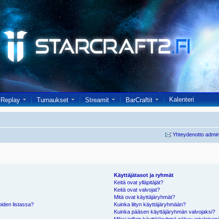
Kalenteri
Replay
Turnaukset
Streamit
BarCraftit
Yhteydenotto admin
Käyttäjätasot ja ryhmät
Keitä ovat ylläpitäjät?
Keitä ovat valvojat?
Mitä ovat käyttäjäryhmät?
oiden listassa?
Kuinka liityn käyttäjäryhmään?
Kuinka pääsen käyttäjäryhmän valvojaksi?