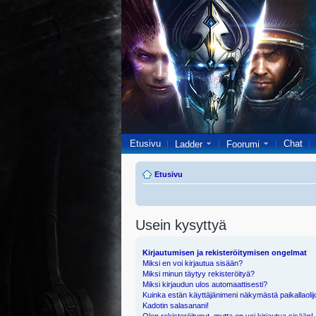
Etusivu
Chat
Ladder
Foorumi
Etusivu
Usein kysyttyä
Kirjautumisen ja rekisteröitymisen ongelmat
Miksi en voi kirjautua sisään?
Miksi minun täytyy rekisteröityä?
Miksi kirjaudun ulos automaattisesti?
Kuinka estän käyttäjänimeni näkymästä paikallaolij
Kadotin salasanani!