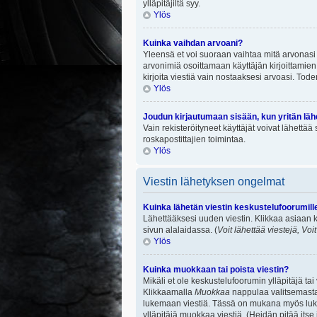
ylläpitäjiltä syy.
Ylös
Kuinka vaihdan arvoani?
Yleensä et voi suoraan vaihtaa mitä arvonasi 
arvonimiä osoittamaan käyttäjän kirjoittamien v
kirjoita viestiä vain nostaaksesi arvoasi. To
Ylös
Joudun kirjautumaan sisään, kun yritän lä
Vain rekisteröityneet käyttäjät voivat lähettä
roskapostittajien toimintaa.
Ylös
Viestin lähetyksen ongelmat
Kuinka lähetän viestin keskustelufoorumill
Lähettääksesi uuden viestin. Klikkaa asiaan k
sivun alalaidassa. (
Voit lähettää viestejä, Voi
Ylös
Kuinka muokkaan tai poista viestin?
Mikäli et ole keskustelufoorumin ylläpitäjä ta
Klikkaamalla
Muokkaa
nappulaa valitsemastas
lukemaan viestiä. Tässä on mukana myös lukumä
ylläpitäjä muokkaa viestiä. (Heidän pitää itse 