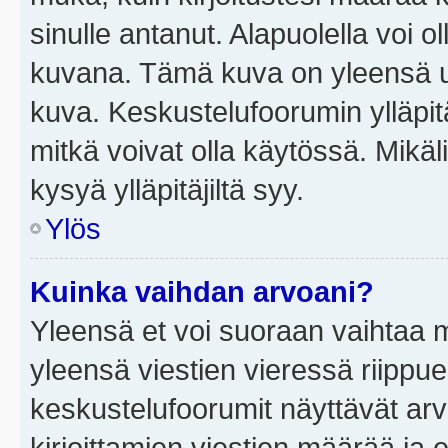
sinulle antanut. Alapuolella voi 
kuvana. Tämä kuva on yleensä un
kuva. Keskustelufoorumin ylläpit
mitkä voivat olla käytössä. Mikäl
kysyä ylläpitäjiltä syy.
Ylös
Kuinka vaihdan arvoani?
Yleensä et voi suoraan vaihtaa 
yleensä viestien vieressä riippu
keskustelufoorumit näyttävät ar
kirjoittamien viestien määrää ja er