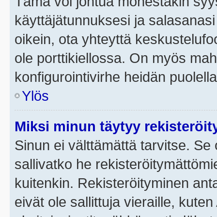
Tämä voi johtua monestakin syyst
käyttäjätunnuksesi ja salasanasi 
oikein, ota yhteyttä keskustelufo
ole porttikiellossa. On myös mahdo
konfigurointivirhe heidän puolella
Ylös
Miksi minun täytyy rekisteröit
Sinun ei välttämättä tarvitse. Se 
sallivatko he rekisteröitymättömi
kuitenkin. Rekisteröityminen anta
eivät ole sallittuja vieraille, ku