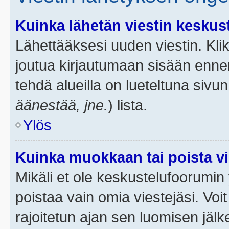
Kuinka lähetän viestin keskus
Lähettääksesi uuden viestin. Kl
joutua kirjautumaan sisään ennen 
tehdä alueilla on lueteltuna sivun
äänestää, jne.
) lista.
Ylös
Kuinka muokkaan tai poista vi
Mikäli et ole keskustelufoorumin y
poistaa vain omia viestejäsi. Voi
rajoitetun ajan sen luomisen jäl