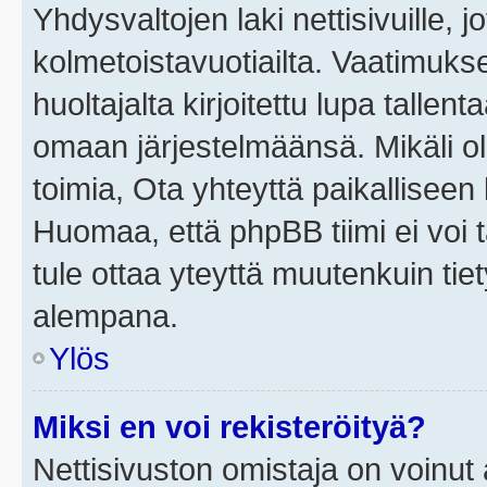
Yhdysvaltojen laki nettisivuille, j
kolmetoistavuotiailta. Vaatimuk
huoltajalta kirjoitettu lupa tallen
omaan järjestelmäänsä. Mikäli o
toimia, Ota yhteyttä paikallisee
Huomaa, että phpBB tiimi ei voi t
tule ottaa yteyttä muutenkuin tiet
alempana.
Ylös
Miksi en voi rekisteröityä?
Nettisivuston omistaja on voinut a