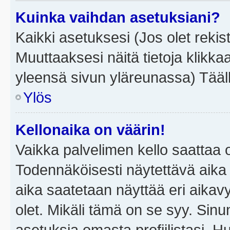
Kuinka vaihdan asetuksiani?
Kaikki asetuksesi (Jos olet rekist
Muuttaaksesi näitä tietoja klikka
yleensä sivun yläreunassa) Tääll
Ylös
Kellonaika on väärin!
Vaikka palvelimen kello saattaa 
Todennäköisesti näytettävä aika
aika saatetaan näyttää eri aika
olet. Mikäli tämä on se syy. Si
asetuksia omasta profiilistasi. 