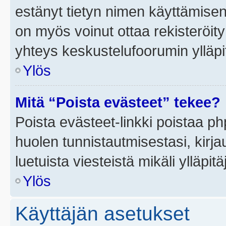
estänyt tietyn nimen käyttämisen
on myös voinut ottaa rekisteröi
yhteys keskustelufoorumin ylläpit
Ylös
Mitä “Poista evästeet” tekee?
Poista evästeet-linkki poistaa p
huolen tunnistautmisestasi, kirja
luetuista viesteistä mikäli ylläpitä
Ylös
Käyttäjän asetukset