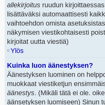
allekirjoitus
ruudun kirjoittaessasi
lisättäväksi automaattisesti kaikk
vaihtoehdon omista asetuksistasi.
näkymisen viestikohtaisesti poist
kirjoitat uutta viestiä)
Ylös
Kuinka luon äänestyksen?
Äänestyksen luominen on helppoa.
muokkaat viestiketjun ensimmäis
äänestys
. (Mikäli tätä ei ole. oik
äänsetyksen luomiseen) Sinun tu