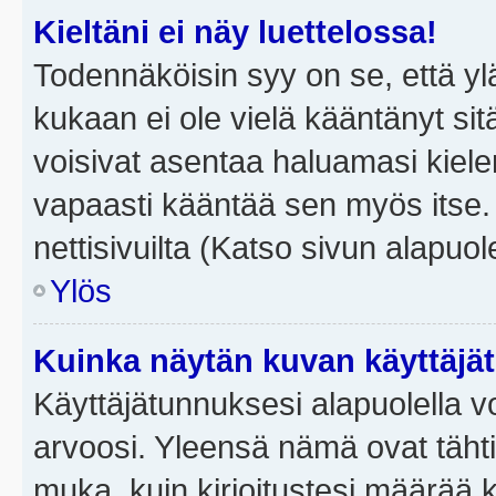
Kieltäni ei näy luettelossa!
Todennäköisin syy on se, että yläp
kukaan ei ole vielä kääntänyt sitä 
voisivat asentaa haluamasi kiele
vapaasti kääntää sen myös itse.
nettisivuilta (Katso sivun alapuole
Ylös
Kuinka näytän kuvan käyttäjä
Käyttäjätunnuksesi alapuolella vo
arvoosi. Yleensä nämä ovat tähtiä 
muka, kuin kirjoitustesi määrää 