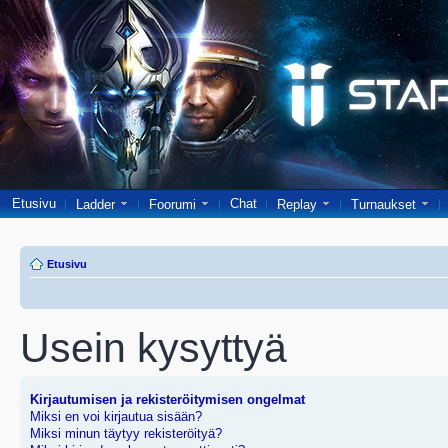
Etusivu
Chat
Ladder
Foorumi
Replay
Turnaukset
Etusivu
Usein kysyttyä
Kirjautumisen ja rekisteröitymisen ongelmat
Miksi en voi kirjautua sisään?
Miksi minun täytyy rekisteröityä?