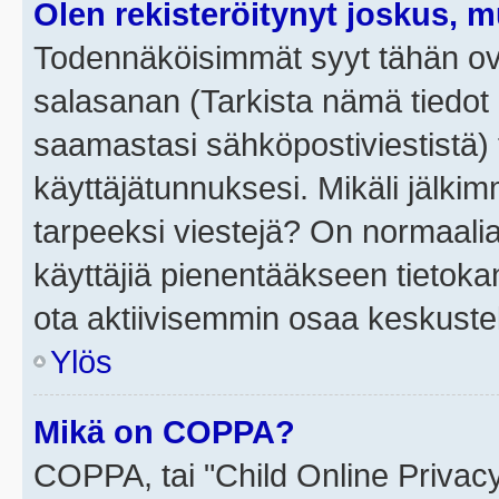
Olen rekisteröitynyt joskus, 
Todennäköisimmät syyt tähän ova
salasanan (Tarkista nämä tiedot
saamastasi sähköpostiviestistä) t
käyttäjätunnuksesi. Mikäli jälkim
tarpeeksi viestejä? On normaalia, 
käyttäjiä pienentääkseen tietoka
ota aktiivisemmin osaa keskustel
Ylös
Mikä on COPPA?
COPPA, tai "Child Online Privac