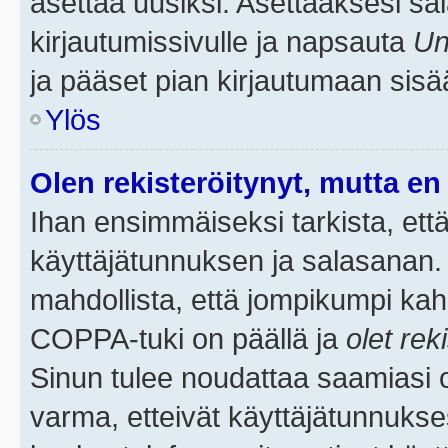
asettaa uusiksi. Asettaaksesi s
kirjautumissivulle ja napsauta
Un
ja pääset pian kirjautumaan sisä
Ylös
Olen rekisteröitynyt, mutta en 
Ihan ensimmäiseksi tarkista, että
käyttäjätunnuksen ja salasanan.
mahdollista, että jompikumpi kah
COPPA-tuki on päällä ja
olet rek
Sinun tulee noudattaa saamiasi oh
varma, etteivät käyttäjätunnukse