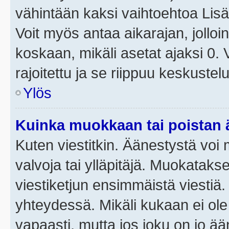
vähintään kaksi vaihtoehtoa Lisää
Voit myös antaa aikarajan, jolloi
koskaan, mikäli asetat ajaksi 0.
rajoitettu ja se riippuu keskustel
Ylös
Kuinka muokkaan tai poistan
Kuten viestitkin. Äänestystä voi
valvoja tai ylläpitäjä. Muokatak
viestiketjun ensimmäistä viestiä
yhteydessä. Mikäli kukaan ei ol
vapaasti, mutta jos joku on jo ä