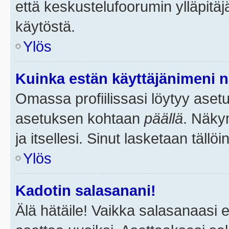
että keskustelufoorumin ylläpitä
käytöstä.
Ylös
Kuinka estän käyttäjänimeni n
Omassa profiilissasi löytyy aset
asetuksen kohtaan
päällä
. Näkym
ja itsellesi. Sinut lasketaan tällö
Ylös
Kadotin salasanani!
Älä hätäile! Vaikka salasanaasi 