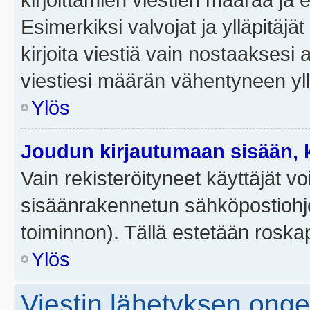
Esimerkiksi valvojat ja ylläpitäjä
kirjoita viestiä vain nostaakses
viestiesi määrän vähentyneen yl
Ylös
Joudun kirjautumaan sisään, k
Vain rekisteröityneet käyttäjät v
sisäänrakennetun sähköpostiohjel
toiminnon). Tällä estetään roskap
Ylös
Viestin lähetyksen ong