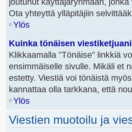
joutunut käyttäjäryhmään, jonka v
Ota yhteyttä ylläpitäjiin selvittää
Ylös
Kuinka tönäisen viestiketjuan
Klikkaamalla "Tönäise" linkkiä voi
ensimmäiselle sivulle. Mikäli et 
estetty. Viestiä voi tönäistä myös
kannattaa olla tarkkana, että no
Ylös
Viestien muotoilu ja vies