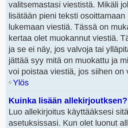
valitsemastasi viestistä. Mikäli jo
lisätään pieni teksti osoittama
lukemaan viestiä. Tässä on mu
kertaa olet muokannut viestiä. Tä
ja se ei näy, jos valvoja tai yllä
jättää syy mitä on muokattu ja mi
voi poistaa viestiä, jos siihen on 
Ylös
Kuinka lisään allekirjoutksen?
Luo allekirjoitus käyttääksesi si
asetuksissasi. Kun olet luonut all