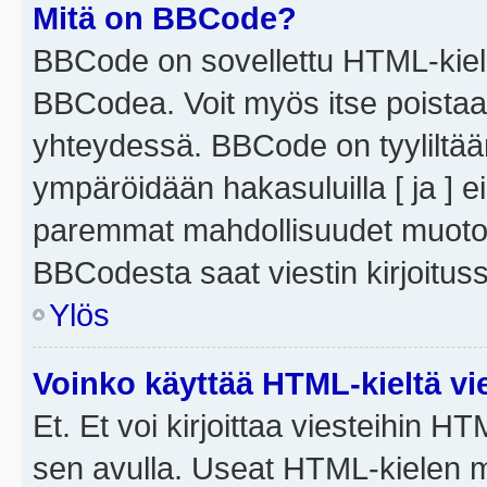
Mitä on BBCode?
BBCode on sovellettu HTML-kieles
BBCodea. Voit myös itse poistaa
yhteydessä. BBCode on tyyliltään
ympäröidään hakasuluilla [ ja ] e
paremmat mahdollisuudet muotoill
BBCodesta saat viestin kirjoituss
Ylös
Voinko käyttää HTML-kieltä vi
Et. Et voi kirjoittaa viesteihin H
sen avulla. Useat HTML-kielen m