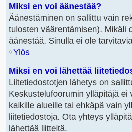
Miksi en voi äänestää?
Äänestäminen on sallittu vain rek
tulosten väärentämisen). Mikäli ol
äänestää. Sinulla ei ole tarvitavi
Ylös
Miksi en voi lähettää liitetied
Liitetiedostotjen lähetys on sallit
Keskustelufoorumin ylläpitäjä ei v
kaikille alueille tai ehkäpä vain 
liitetiedostoja. Ota yhteys ylläpit
lähettää liitteitä.