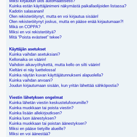
Miksi kirjaudun ulos automaattisesti?
Kuinka estän käyttäjänimeni näkymästä paikallaolijoiden listassa?
Kadotin salasanani!
Olen rekisteröitynyt, mutta en voi kirjautua sisään!
Olen rekisteröitynyt joskus, mutta en pääse enää kirjautumaan?!
Mikä on COPPA?
Miksi en voi rekisteröityä?
Mitä “Poista evästeet” tekee?
Käyttäjän asetukset
Kuinka vaihdan asetuksiani?
Kellonaika on väärin!
Vaihdoin aikavyöhykettä, mutta kello on silti väärin!
Kieltäni ei näy luettelossa!
Kuinka näytän kuvan käyttäjätunnukseni alapuolella?
Kuinka vaihdan arvoani?
Joudun kirjautumaan sisään, kun yritän lähettää sähköpostia?
Viestin lähetyksen ongelmat
Kuinka lähetän viestin keskustelufoorumille?
Kuinka muokkaan tai poista viestin?
Kuinka lisään allekirjoutksen?
Kuinka luon äänestyksen?
Kuinka muokkaan tai poistan äänestyksen?
Miksi en pääse tietyille alueille?
Miksi en voi äänestää?