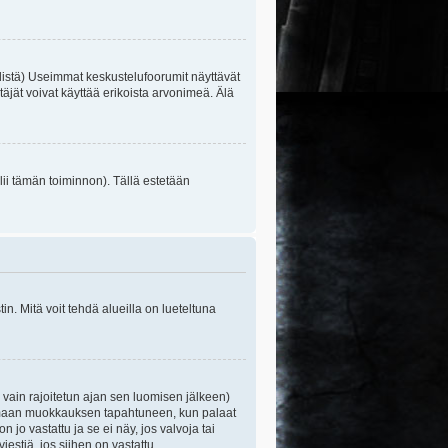
listä) Useimmat keskustelufoorumit näyttävät
itäjät voivat käyttää erikoista arvonimeä. Älä
lii tämän toiminnon). Tällä estetään
n. Mitä voit tehdä alueilla on lueteltuna
s vain rajoitetun ajan sen luomisen jälkeen)
ittamaan muokkauksen tapahtuneen, kun palaat
o vastattu ja se ei näy, jos valvoja tai
iestiä, jos siihen on vastattu.