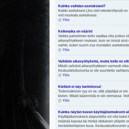
Kuinka vaihdan asetuksiani?
Kaikki asetuksesi (Jos olet rekisteröitynyt) on
voit muokata asetuksiasi.
Ylös
Kellonaika on väärin!
Vaikka palvelimen kello saattaa olla joskus v
aikavyöhykkeen mukaan, kuin se missä sinä ol
vaihto, kuten suurin osa muistakin asetuksista on
Ylös
Vaihdoin aikavyöhykettä, mutta kello on silt
Mikäli vaihdoit aikavyöhykkeen varmasti oike
Keskustelufoorumia ei ole suuniteltu vaihtamaa
Ylös
Kieltäni ei näy luettelossa!
Todennäköisin syy on se, että yläpitäjä ei ole 
kielen. Mikäli käännöstä ei ole olemassa. Voit
Ylös
Kuinka näytän kuvan käyttäjätunnukseni al
Käyttäjätunnuksesi alapuolella voi olla kaksi k
määrää kasvaa tai minkä statuksen ylläpito on
henkilökohtainen kuva. Keskustelufoorumin yll