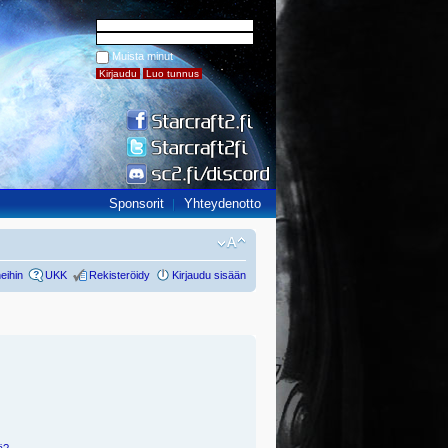
Muista minut
Sponsorit
Yhteydenotto
eihin
UKK
Rekisteröidy
Kirjaudu sisään