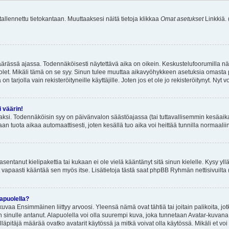
 tallennettu tietokantaan. Muuttaaksesi näitä tietoja klikkaa
Omat asetukset
Linkkiä.
äärässä ajassa. Todennäköisesti näytettävä aika on oikein. Keskustelufoorumilla nä
et. Mikäli tämä on se syy. Sinun tulee muuttaa aikavyöhykkeen asetuksia omasta p
 tarjolla vain rekisteröityneille käyttäjille. Joten jos et ole jo rekisteröitynyt. Nyt vo
i väärin!
aksi. Todennäköisin syy on päivänvalon säästöajassa (tai tuttavallisemmin kesäaika
n tuota aikaa automaattisesti, joten kesällä tuo aika voi heittää tunnilla normaalii
asentanut kielipakettia tai kukaan ei ole vielä kääntänyt sitä sinun kielelle. Kysy yll
 vapaasti kääntää sen myös itse. Lisätietoja tästä saat phpBB Ryhmän nettisivuilta 
apuolella?
uvaa Ensimmäinen liittyy arvoosi. Yleensä nämä ovat tähtiä tai joitain palikoita, jot
 sinulle antanut. Alapuolella voi olla suurempi kuva, joka tunnetaan Avatar-kuvana
äpitäjä määrää ovatko avatarit käytössä ja mitkä voivat olla käytössä. Mikäli et voi