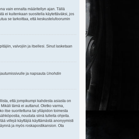
na vain ennalta määritellyn ajan. Tällä
tä ei kuitenkaan suositella käytettäväksi, jos
uutua se tarkoittaa, että keskustelufoorumin
itäjiin, valvojiin ja itsellesi. Sinut lasketaan
rjautumissivulle ja napsauta
Unohdin
lista, että jompikumpi kahdesta asiasta on
 Mikäli tämä ei auttanut. Oletko varma,
ko itse suoritettuna tai ylläpidon toimesta
sähköpostia, noudata siinä tulleita ohjeita.
ntää
villejä
käyttäjiä käyttämästä anonyymisti
e täynnä ja myös roskapostikansion. Ota