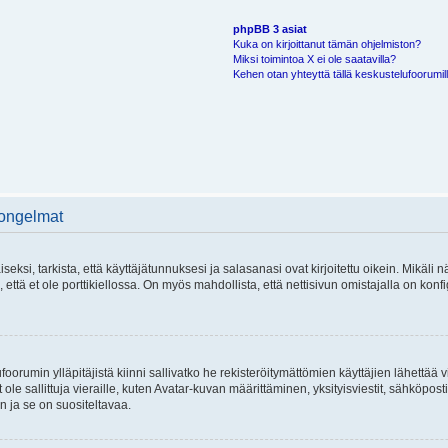
phpBB 3 asiat
Kuka on kirjoittanut tämän ohjelmiston?
Miksi toimintoa X ei ole saatavilla?
Kehen otan yhteyttä tällä keskustelufoorumilla
 ongelmat
si, tarkista, että käyttäjätunnuksesi ja salasanasi ovat kirjoitettu oikein. Mikäli n
että et ole porttikiellossa. On myös mahdollista, että nettisivun omistajalla on konfi
foorumin ylläpitäjistä kiinni sallivatko he rekisteröitymättömien käyttäjien lähettää 
 ole sallittuja vieraille, kuten Avatar-kuvan määrittäminen, yksityisviestit, sähköposti
n ja se on suositeltavaa.