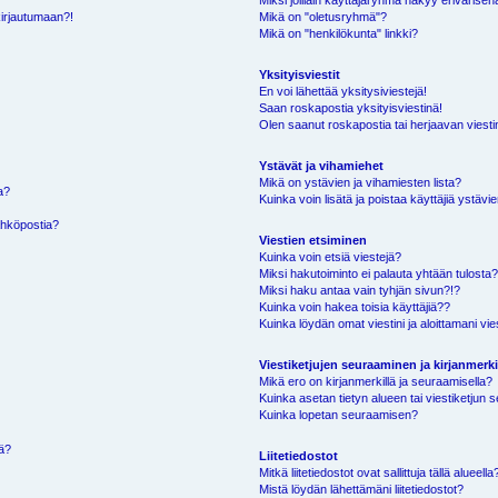
Miksi joillain käyttäjäryhmä näkyy erivärisen
kirjautumaan?!
Mikä on "oletusryhmä"?
Mikä on "henkilökunta" linkki?
Yksityisviestit
En voi lähettää yksitysiviestejä!
Saan roskapostia yksityisviestinä!
Olen saanut roskapostia tai herjaavan viestin
Ystävät ja vihamiehet
Mikä on ystävien ja vihamiesten lista?
a?
Kuinka voin lisätä ja poistaa käyttäjiä ystävie
ähköpostia?
Viestien etsiminen
Kuinka voin etsiä viestejä?
Miksi hakutoiminto ei palauta yhtään tulosta
Miksi haku antaa vain tyhjän sivun?!?
Kuinka voin hakea toisia käyttäjiä??
Kuinka löydän omat viestini ja aloittamani vie
Viestiketjujen seuraaminen ja kirjanmerki
Mikä ero on kirjanmerkillä ja seuraamisella?
Kuinka asetan tietyn alueen tai viestiketjun
Kuinka lopetan seuraamisen?
sä?
Liitetiedostot
Mitkä liitetiedostot ovat sallittuja tällä alueella
Mistä löydän lähettämäni liitetiedostot?