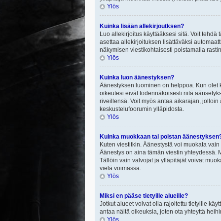
Ylös
Kuinka lisään allekirjoutksen?
Luo allekirjoitus käyttääksesi sitä. Voit tehdä
asettaa allekirjoituksen lisättäväksi automaatt
näkymisen viestikohtaisesti poistamalla rastin a
Ylös
Kuinka luon äänestyksen?
Äänestyksen luominen on helppoa. Kun olet ki
oikeutesi eivät todennäköisesti riitä äänsety
riveillensä. Voit myös antaa aikarajan, jolloin
keskustelufoorumin ylläpidosta.
Ylös
Kuinka muokkaan tai poistan äänestyksen
Kuten viestitkin. Äänestystä voi muokata vain
Äänestys on aina tämän viestin yhteydessä. Mi
Tällöin vain valvojat ja ylläpitäjät voivat 
vielä voimassa.
Ylös
Miksi en pääse tietyille alueille?
Jotkut alueet voivat olla rajoitettu tietyille käyt
antaa näitä oikeuksia, joten ota yhteyttä heihi
Ylös