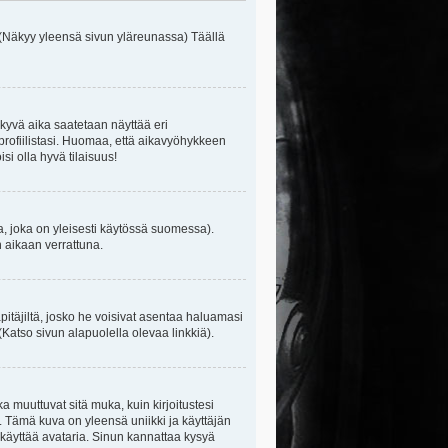
 (Näkyy yleensä sivun yläreunassa) Täällä
kyvä aika saatetaan näyttää eri
rofiilistasi. Huomaa, että aikavyöhykkeen
isi olla hyvä tilaisuus!
, joka on yleisesti käytössä suomessa).
n aikaan verrattuna.
äpitäjiltä, josko he voisivat asentaa haluamasi
(Katso sivun alapuolella olevaa linkkiä).
ka muuttuvat sitä muka, kuin kirjoitustesi
. Tämä kuva on yleensä uniikki ja käyttäjän
 käyttää avataria. Sinun kannattaa kysyä