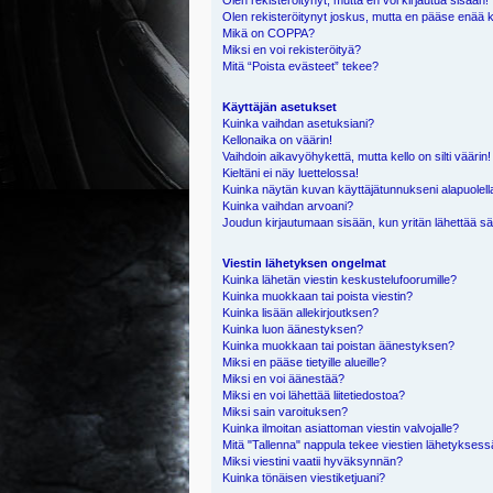
Olen rekisteröitynyt, mutta en voi kirjautua sisään!
Olen rekisteröitynyt joskus, mutta en pääse enää 
Mikä on COPPA?
Miksi en voi rekisteröityä?
Mitä “Poista evästeet” tekee?
Käyttäjän asetukset
Kuinka vaihdan asetuksiani?
Kellonaika on väärin!
Vaihdoin aikavyöhykettä, mutta kello on silti väärin!
Kieltäni ei näy luettelossa!
Kuinka näytän kuvan käyttäjätunnukseni alapuolell
Kuinka vaihdan arvoani?
Joudun kirjautumaan sisään, kun yritän lähettää s
Viestin lähetyksen ongelmat
Kuinka lähetän viestin keskustelufoorumille?
Kuinka muokkaan tai poista viestin?
Kuinka lisään allekirjoutksen?
Kuinka luon äänestyksen?
Kuinka muokkaan tai poistan äänestyksen?
Miksi en pääse tietyille alueille?
Miksi en voi äänestää?
Miksi en voi lähettää liitetiedostoa?
Miksi sain varoituksen?
Kuinka ilmoitan asiattoman viestin valvojalle?
Mitä "Tallenna" nappula tekee viestien lähetykses
Miksi viestini vaatii hyväksynnän?
Kuinka tönäisen viestiketjuani?