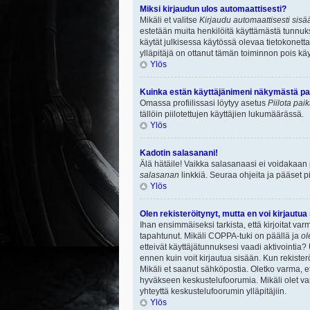
Miksi kirjaudun ulos automaattisesti?
Mikäli et valitse
Kirjaudu automaattisesti sisää
estetään muita henkilöitä käyttämästä tunnuksi
käytät julkisessa käytössä olevaa tietokonetta.
ylläpitäjä on ottanut tämän toiminnon pois käy
Ylös
Kuinka estän käyttäjänimeni näkymästä paik
Omassa profiilissasi löytyy asetus
Piilota pai
tällöin piilotettujen käyttäjien lukumäärässä.
Ylös
Kadotin salasanani!
Älä hätäile! Vaikka salasanaasi ei voidakaan
salasanan
linkkiä. Seuraa ohjeita ja pääset 
Ylös
Olen rekisteröitynyt, mutta en voi kirjautua
Ihan ensimmäiseksi tarkista, että kirjoitat v
tapahtunut. Mikäli COPPA-tuki on päällä ja
ol
etteivät käyttäjätunnuksesi vaadi aktivointia? 
ennen kuin voit kirjautua sisään. Kun rekisterö
Mikäli et saanut sähköpostia. Oletko varma, 
hyväkseen keskustelufoorumia. Mikäli olet varm
yhteyttä keskustelufoorumin ylläpitäjiin.
Ylös