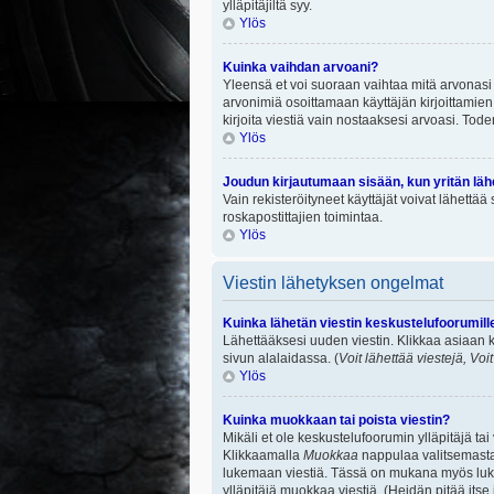
ylläpitäjiltä syy.
Ylös
Kuinka vaihdan arvoani?
Yleensä et voi suoraan vaihtaa mitä arvonasi 
arvonimiä osoittamaan käyttäjän kirjoittamien v
kirjoita viestiä vain nostaaksesi arvoasi. To
Ylös
Joudun kirjautumaan sisään, kun yritän lä
Vain rekisteröityneet käyttäjät voivat lähettä
roskapostittajien toimintaa.
Ylös
Viestin lähetyksen ongelmat
Kuinka lähetän viestin keskustelufoorumill
Lähettääksesi uuden viestin. Klikkaa asiaan k
sivun alalaidassa. (
Voit lähettää viestejä, Voi
Ylös
Kuinka muokkaan tai poista viestin?
Mikäli et ole keskustelufoorumin ylläpitäjä ta
Klikkaamalla
Muokkaa
nappulaa valitsemastas
lukemaan viestiä. Tässä on mukana myös lukumä
ylläpitäjä muokkaa viestiä. (Heidän pitää itse 