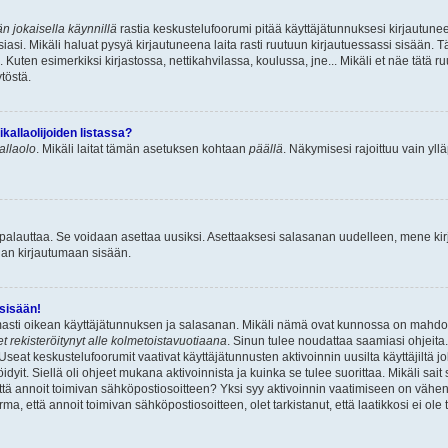
n jokaisella käynnillä
rastia keskustelufoorumi pitää käyttäjätunnuksesi kirjautunee
asi. Mikäli haluat pysyä kirjautuneena laita rasti ruutuun kirjautuessassi sisään. Tä
 Kuten esimerkiksi kirjastossa, nettikahvilassa, koulussa, jne... Mikäli et näe tätä r
töstä.
allaolijoiden listassa?
kallaolo
. Mikäli laitat tämän asetuksen kohtaan
päällä
. Näkymisesi rajoittuu vain ylläp
 palauttaa. Se voidaan asettaa uusiksi. Asettaaksesi salasanan uudelleen, mene ki
pian kirjautumaan sisään.
 sisään!
armasti oikean käyttäjätunnuksen ja salasanan. Mikäli nämä ovat kunnossa on mahdol
et rekisteröitynyt alle kolmetoistavuotiaana
. Sinun tulee noudattaa saamiasi ohjeita.
Useat keskustelufoorumit vaativat käyttäjätunnusten aktivoinnin uusilta käyttäjiltä jo
idyit. Siellä oli ohjeet mukana aktivoinnista ja kuinka se tulee suorittaa. Mikäli sait 
että annoit toimivan sähköpostiosoitteen? Yksi syy aktivoinnin vaatimiseen on vähe
a, että annoit toimivan sähköpostiosoitteen, olet tarkistanut, että laatikkosi ei ol