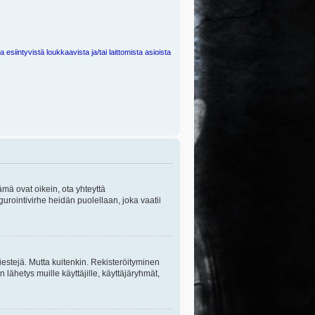
 esiintyvistä loukkaavista ja/tai laittomista asioista
ämä ovat oikein, ota yhteyttä
gurointivirhe heidän puolellaan, joka vaatii
viestejä. Mutta kuitenkin. Rekisteröityminen
n lähetys muille käyttäjille, käyttäjäryhmät,