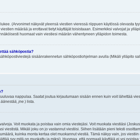
lukee. (Arvonimet näkyvät yleensä viestien vieressä riippuen käytössä olevasta tyy
iestien määrää ja erottavat tietyt käyttäjät toisistaaan. Esimerkiksi valvojat ja ylläp
dennäköisesti huomaat vain viestiesi määrän vähentyneen ylläpidon toimesta.
hettää sähköpostia?
ä sähköpostiviestejä sisäänrakennetun sähköpostiohjelman avulla (Mikäli ylläpito sal
e?
uuluvaa nappulaa. Saatat joutua kirjautumaan sisään ennen kuin voit lähettää viesti
t äänestää, jne.
) lista.
i valvoja. Voit muokata ja poistaa vain omia viestejäsi. Voit muokata viestiäsi (Josku
i viestistä. Mikäli joku on jo vastannut viestiisi. Siihen lisätään pieni teksti oso
ärä, kuinka monta kertaa olet muokannut viestiä. Tämä näkyy vain, jos viestiin on j
jättää syy mitä on muokattu ja miksi). Huomaa, että normaali käyttäjä ei voi poistaa v