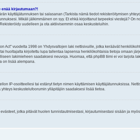
e enää kirjautumaan?!
rän käyttäjätunnuksen tai salasanan (Tarkista nämä tiedot rekisteröitymisen yhteyd
tunnuksesi. Mikäli jälkimmäinen on syy. Et ehkä kirjoittanut tarpeeksi viestejä? On nor
Rekisteröidy uudelleen ja ota aktiivisemmin osaa keskusteluihin.
n Act" vuodelta 1998 on Yhdysvaltojen laki nettisivuille, jotka keräävät henkilökohtai
 huoltajalta kirjoitettu lupa tallentaa lapsensa henkilökohtaisia tietoja omaan jä
lliseen lakimieheen saadaksesi neuvoja. Huomaa, että phpBB tiimi ei voi tarjota laki
sta on lisää alempana.
iellon IP-osoitteellesi tai estänyt tietyn nimen käyttämisen käyttäjätunnuksissa. Net
 yhteys keskustelufoorumin ylläpitäjiin saadaksesi lisää tietoa.
västeet, jotka pitävät huolen tunnistautmisestasi, kirjautumisestasi sisään ja myös p