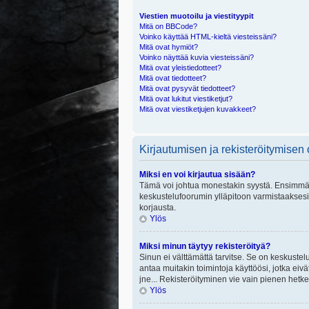
Viestien muotoilu ja viestityypit
Mitä on BBCode?
Voinko käyttää HTML-kieltä viesteissäni?
Mitä ovat hymiöt?
Voinko näyttää kuvia viesteissäni?
Mitä ovat yleistiedotteet?
Mitä ovat tiedotteet?
Mitä ovat pysyvät tiedotteet?
Mitä ovat lukitut viestiketjut?
Mitä ovat viestiketjujen kuvakkeet?
Kirjautumisen ja rekisteröitymisen
Miksi en voi kirjautua sisään?
Tämä voi johtua monestakin syystä. Ensimmäisek
keskustelufoorumin ylläpitoon varmistaaksesi, 
korjausta.
Ylös
Miksi minun täytyy rekisteröityä?
Sinun ei välttämättä tarvitse. Se on keskustelu
antaa muitakin toimintoja käyttöösi, jotka eivät
jne... Rekisteröityminen vie vain pienen hetke
Ylös