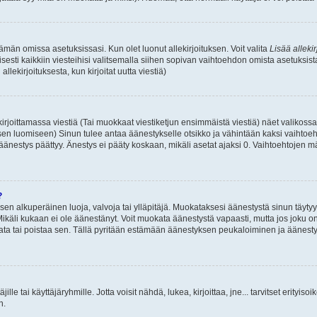
 tämän omissa asetuksissasi. Kun olet luonut allekirjoituksen. Voit valita
Lisää allekir
isesti kaikkiin viesteihisi valitsemalla siihen sopivan vaihtoehdon omista asetuksista
llekirjoituksesta, kun kirjoitat uutta viestiä)
rjoittamassa viestiä (Tai muokkaat viestiketjun ensimmäistä viestiä) näet valikos
ksen luomiseen) Sinun tulee antaa äänestykselle otsikko ja vähintään kaksi vaihtoeh
 äänestys päättyy. Änestys ei pääty koskaan, mikäli asetat ajaksi 0. Vaihtoehtojen mä
?
 sen alkuperäinen luoja, valvoja tai ylläpitäjä. Muokataksesi äänestystä sinun täyty
käli kukaan ei ole äänestänyt. Voit muokata äänestystä vapaasti, mutta jos joku on
muokata tai poistaa sen. Tällä pyritään estämään äänestyksen peukaloiminen ja ääne
täjille tai käyttäjäryhmille. Jotta voisit nähdä, lukea, kirjoittaa, jne... tarvitset erityiso
n.