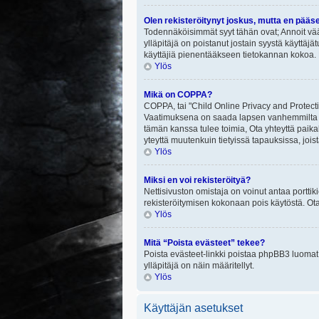
Olen rekisteröitynyt joskus, mutta en pääs
Todennäköisimmät syyt tähän ovat; Annoit vää
ylläpitäjä on poistanut jostain syystä käyttäjä
käyttäjiä pienentääkseen tietokannan kokoa. 
Ylös
Mikä on COPPA?
COPPA, tai "Child Online Privacy and Protectio
Vaatimuksena on saada lapsen vanhemmilta tai
tämän kanssa tulee toimia, Ota yhteyttä paika
yteyttä muutenkuin tietyissä tapauksissa, joi
Ylös
Miksi en voi rekisteröityä?
Nettisivuston omistaja on voinut antaa porttik
rekisteröitymisen kokonaan pois käytöstä. Ota
Ylös
Mitä “Poista evästeet” tekee?
Poista evästeet-linkki poistaa phpBB3 luomat e
ylläpitäjä on näin määritellyt.
Ylös
Käyttäjän asetukset