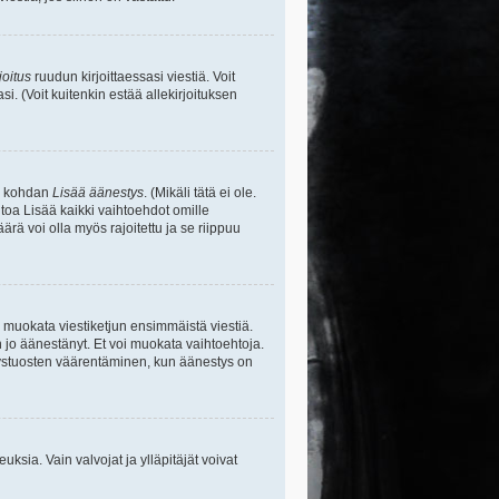
joitus
ruudun kirjoittaessasi viestiä. Voit
si. (Voit kuitenkin estää allekirjoituksen
sa kohdan
Lisää äänestys
. (Mikäli tätä ei ole.
toa Lisää kaikki vaihtoehdot omille
ärä voi olla myös rajoitettu ja se riippuu
y muokata viestiketjun ensimmäistä viestiä.
 jo äänestänyt. Et voi muokata vaihtoehtoja.
stystuosten väärentäminen, kun äänestys on
ikeuksia. Vain valvojat ja ylläpitäjät voivat