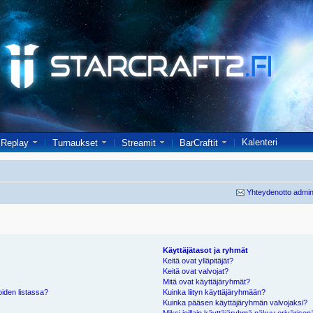
Kalenteri
Replay
Turnaukset
Streamit
BarCraftit
Yhteydenotto admin
Käyttäjätasot ja ryhmät
Keitä ovat ylläpitäjät?
Keitä ovat valvojat?
Mitä ovat käyttäjäryhmät?
oiden listassa?
Kuinka liityn käyttäjäryhmään?
Kuinka pääsen käyttäjäryhmän valvojaksi?