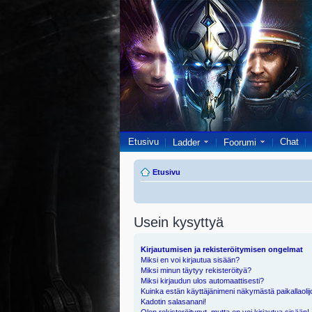
Etusivu
Chat
Ladder
Foorumi
Etusivu
Usein kysyttyä
Kirjautumisen ja rekisteröitymisen ongelmat
Miksi en voi kirjautua sisään?
Miksi minun täytyy rekisteröityä?
Miksi kirjaudun ulos automaattisesti?
Kuinka estän käyttäjänimeni näkymästä paikallaolij
Kadotin salasanani!