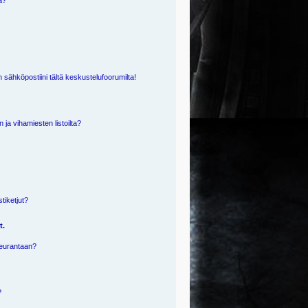
ä?
 sähköpostiini tältä keskustelufoorumilta!
n ja vihamiesten listoilta?
?
stiketjut?
t.
 seurantaan?
?