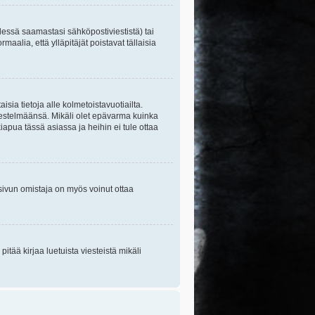
essä saamastasi sähköpostiviestistä) tai
maalia, että ylläpitäjät poistavat tällaisia
sia tietoja alle kolmetoistavuotiailta.
rjestelmäänsä. Mikäli olet epävarma kuinka
apua tässä asiassa ja heihin ei tule ottaa
tisivun omistaja on myös voinut ottaa
itää kirjaa luetuista viesteistä mikäli