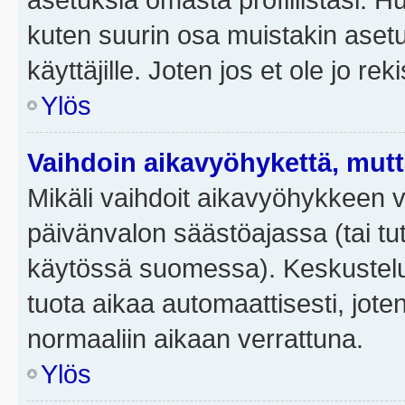
kuten suurin osa muistakin asetuks
käyttäjille. Joten jos et ole jo rek
Ylös
Vaihdoin aikavyöhykettä, mutta 
Mikäli vaihdoit aikavyöhykkeen 
päivänvalon säästöajassa (tai tut
käytössä suomessa). Keskusteluf
tuota aikaa automaattisesti, joten
normaaliin aikaan verrattuna.
Ylös