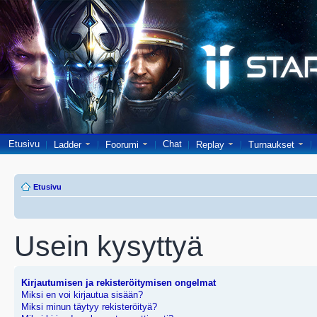
Etusivu
Chat
Ladder
Foorumi
Replay
Turnaukset
Etusivu
Usein kysyttyä
Kirjautumisen ja rekisteröitymisen ongelmat
Miksi en voi kirjautua sisään?
Miksi minun täytyy rekisteröityä?