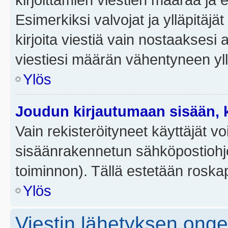
Esimerkiksi valvojat ja ylläpitäjä
kirjoita viestiä vain nostaakses
viestiesi määrän vähentyneen yl
Ylös
Joudun kirjautumaan sisään, k
Vain rekisteröityneet käyttäjät v
sisäänrakennetun sähköpostiohjel
toiminnon). Tällä estetään roskap
Ylös
Viestin lähetyksen ong