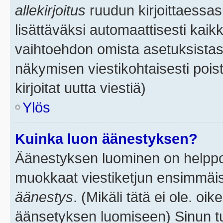
allekirjoitus
ruudun kirjoittaessasi
lisättäväksi automaattisesti kaikk
vaihtoehdon omista asetuksistasi.
näkymisen viestikohtaisesti poist
kirjoitat uutta viestiä)
Ylös
Kuinka luon äänestyksen?
Äänestyksen luominen on helppoa.
muokkaat viestiketjun ensimmäis
äänestys
. (Mikäli tätä ei ole. oik
äänsetyksen luomiseen) Sinun tu