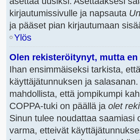
asettaa uusiksi. Asettaaksesi s
kirjautumissivulle ja napsauta
Un
ja pääset pian kirjautumaan sisä
Ylös
Olen rekisteröitynyt, mutta en 
Ihan ensimmäiseksi tarkista, että
käyttäjätunnuksen ja salasanan.
mahdollista, että jompikumpi kah
COPPA-tuki on päällä ja
olet rek
Sinun tulee noudattaa saamiasi oh
varma, etteivät käyttäjätunnukse