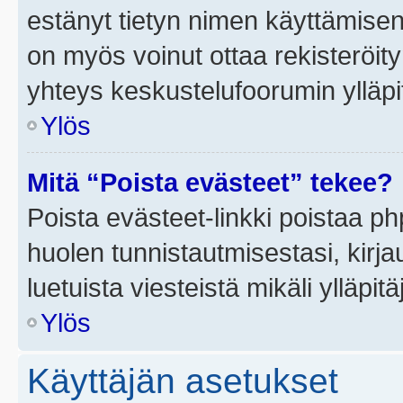
estänyt tietyn nimen käyttämisen
on myös voinut ottaa rekisteröi
yhteys keskustelufoorumin ylläpit
Ylös
Mitä “Poista evästeet” tekee?
Poista evästeet-linkki poistaa p
huolen tunnistautmisestasi, kirja
luetuista viesteistä mikäli ylläpitä
Ylös
Käyttäjän asetukset