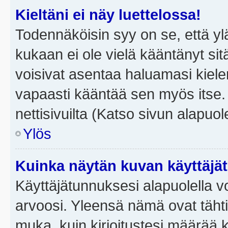
Kieltäni ei näy luettelossa!
Todennäköisin syy on se, että yläp
kukaan ei ole vielä kääntänyt sitä 
voisivat asentaa haluamasi kiele
vapaasti kääntää sen myös itse.
nettisivuilta (Katso sivun alapuole
Ylös
Kuinka näytän kuvan käyttäjä
Käyttäjätunnuksesi alapuolella vo
arvoosi. Yleensä nämä ovat tähtiä 
muka, kuin kirjoitustesi määrää 