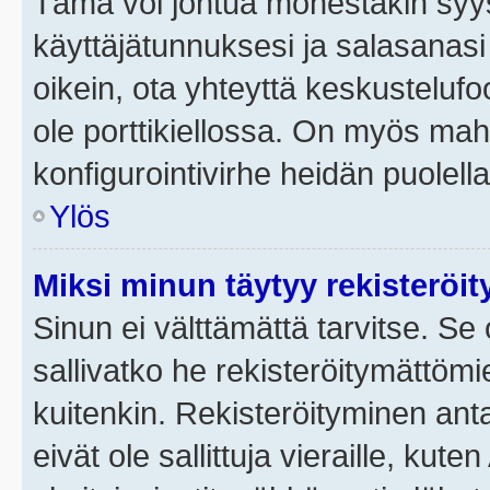
Tämä voi johtua monestakin syyst
käyttäjätunnuksesi ja salasanasi 
oikein, ota yhteyttä keskustelufo
ole porttikiellossa. On myös mahdo
konfigurointivirhe heidän puolella
Ylös
Miksi minun täytyy rekisteröit
Sinun ei välttämättä tarvitse. Se 
sallivatko he rekisteröitymättömi
kuitenkin. Rekisteröityminen anta
eivät ole sallittuja vieraille, ku