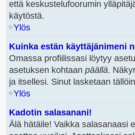
että keskustelufoorumin ylläpitä
käytöstä.
Ylös
Kuinka estän käyttäjänimeni n
Omassa profiilissasi löytyy aset
asetuksen kohtaan
päällä
. Näkym
ja itsellesi. Sinut lasketaan tällö
Ylös
Kadotin salasanani!
Älä hätäile! Vaikka salasanaasi 