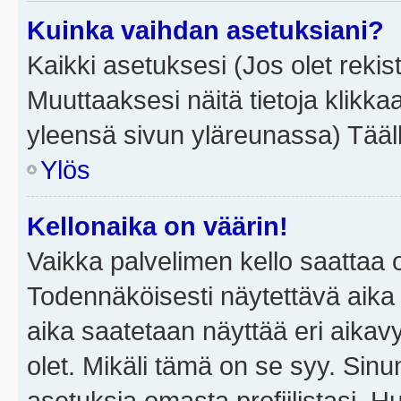
Kuinka vaihdan asetuksiani?
Kaikki asetuksesi (Jos olet rekist
Muuttaaksesi näitä tietoja klikka
yleensä sivun yläreunassa) Tääll
Ylös
Kellonaika on väärin!
Vaikka palvelimen kello saattaa 
Todennäköisesti näytettävä aika
aika saatetaan näyttää eri aika
olet. Mikäli tämä on se syy. Si
asetuksia omasta profiilistasi. 