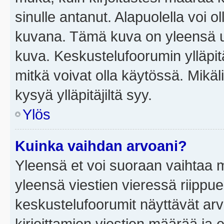
sinulle antanut. Alapuolella voi 
kuvana. Tämä kuva on yleensä un
kuva. Keskustelufoorumin ylläpit
mitkä voivat olla käytössä. Mikäl
kysyä ylläpitäjiltä syy.
Ylös
Kuinka vaihdan arvoani?
Yleensä et voi suoraan vaihtaa 
yleensä viestien vieressä riippu
keskustelufoorumit näyttävät ar
kirjoittamien viestien määrää ja er