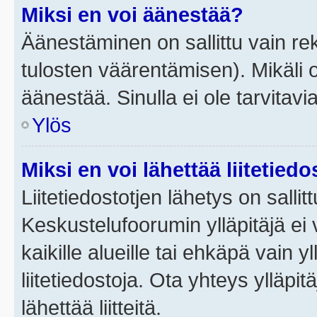
Miksi en voi äänestää?
Äänestäminen on sallittu vain rek
tulosten väärentämisen). Mikäli ol
äänestää. Sinulla ei ole tarvitavi
Ylös
Miksi en voi lähettää liitetied
Liitetiedostotjen lähetys on sallit
Keskustelufoorumin ylläpitäjä ei v
kaikille alueille tai ehkäpä vain 
liitetiedostoja. Ota yhteys ylläpit
lähettää liitteitä.