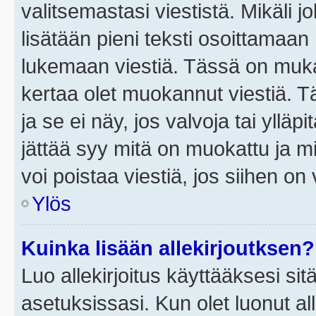
valitsemastasi viestistä. Mikäli jo
lisätään pieni teksti osoittama
lukemaan viestiä. Tässä on mu
kertaa olet muokannut viestiä. Tä
ja se ei näy, jos valvoja tai yllä
jättää syy mitä on muokattu ja mi
voi poistaa viestiä, jos siihen on 
Ylös
Kuinka lisään allekirjoutksen?
Luo allekirjoitus käyttääksesi si
asetuksissasi. Kun olet luonut all