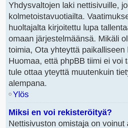
Yhdysvaltojen laki nettisivuille, j
kolmetoistavuotiailta. Vaatimuk
huoltajalta kirjoitettu lupa tallen
omaan järjestelmäänsä. Mikäli o
toimia, Ota yhteyttä paikallisee
Huomaa, että phpBB tiimi ei voi t
tule ottaa yteyttä muutenkuin tiet
alempana.
Ylös
Miksi en voi rekisteröityä?
Nettisivuston omistaja on voinut a