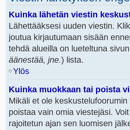
Kuinka lähetän viestin keskus
Lähettääksesi uuden viestin. Kl
joutua kirjautumaan sisään ennen 
tehdä alueilla on lueteltuna sivun
äänestää, jne.
) lista.
Ylös
Kuinka muokkaan tai poista vi
Mikäli et ole keskustelufoorumin y
poistaa vain omia viestejäsi. Voi
rajoitetun ajan sen luomisen jäl