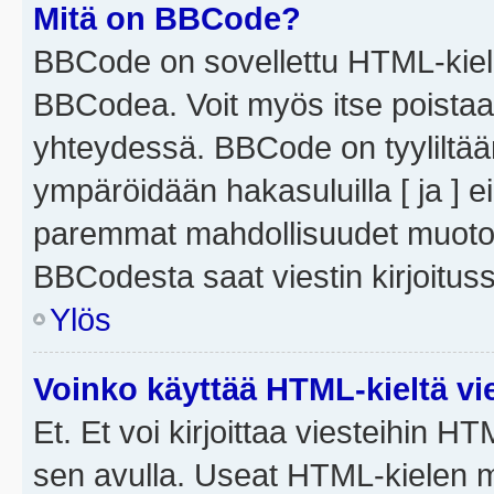
Mitä on BBCode?
BBCode on sovellettu HTML-kieles
BBCodea. Voit myös itse poistaa
yhteydessä. BBCode on tyyliltään
ympäröidään hakasuluilla [ ja ] e
paremmat mahdollisuudet muotoill
BBCodesta saat viestin kirjoituss
Ylös
Voinko käyttää HTML-kieltä vi
Et. Et voi kirjoittaa viesteihin H
sen avulla. Useat HTML-kielen m