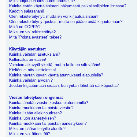
Miksi kirjaudun ulos automaattisesti?
Kuinka estän käyttäjänimeni näkymästä paikallaolijoiden listassa?
Kadotin salasanani!
Olen rekisteröitynyt, mutta en voi kirjautua sisään!
Olen rekisteröitynyt joskus, mutta en pääse enää kirjautumaan?!
Mikä on COPPA?
Miksi en voi rekisteröityä?
Mitä “Poista evästeet” tekee?
Käyttäjän asetukset
Kuinka vaihdan asetuksiani?
Kellonaika on väärin!
Vaihdoin aikavyöhykettä, mutta kello on silti väärin!
Kieltäni ei näy luettelossa!
Kuinka näytän kuvan käyttäjätunnukseni alapuolella?
Kuinka vaihdan arvoani?
Joudun kirjautumaan sisään, kun yritän lähettää sähköpostia?
Viestin lähetyksen ongelmat
Kuinka lähetän viestin keskustelufoorumille?
Kuinka muokkaan tai poista viestin?
Kuinka lisään allekirjoutksen?
Kuinka luon äänestyksen?
Kuinka muokkaan tai poistan äänestyksen?
Miksi en pääse tietyille alueille?
Miksi en voi äänestää?