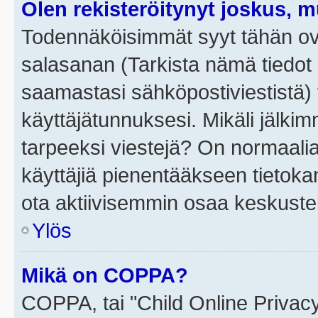
Olen rekisteröitynyt joskus, 
Todennäköisimmät syyt tähän ova
salasanan (Tarkista nämä tiedot
saamastasi sähköpostiviestistä) t
käyttäjätunnuksesi. Mikäli jälkim
tarpeeksi viestejä? On normaalia, 
käyttäjiä pienentääkseen tietoka
ota aktiivisemmin osaa keskustel
Ylös
Mikä on COPPA?
COPPA, tai "Child Online Privac