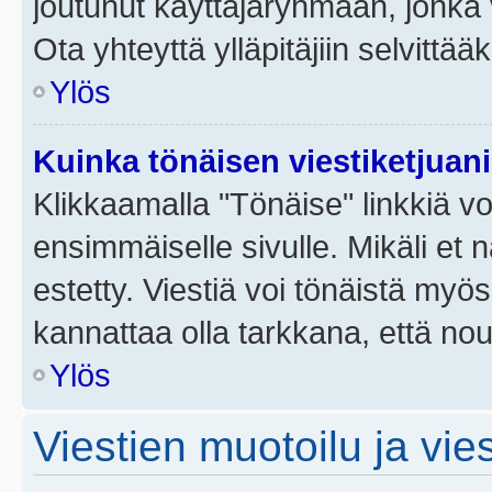
joutunut käyttäjäryhmään, jonka v
Ota yhteyttä ylläpitäjiin selvittää
Ylös
Kuinka tönäisen viestiketjuan
Klikkaamalla "Tönäise" linkkiä voi
ensimmäiselle sivulle. Mikäli et 
estetty. Viestiä voi tönäistä myös
kannattaa olla tarkkana, että no
Ylös
Viestien muotoilu ja vies