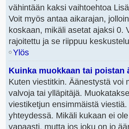
vähintään kaksi vaihtoehtoa Lisää
Voit myös antaa aikarajan, jolloi
koskaan, mikäli asetat ajaksi 0.
rajoitettu ja se riippuu keskustel
Ylös
Kuinka muokkaan tai poistan
Kuten viestitkin. Äänestystä voi
valvoja tai ylläpitäjä. Muokatak
viestiketjun ensimmäistä viestiä
yhteydessä. Mikäli kukaan ei ol
vapaasti, mutta jos joku on jo ä