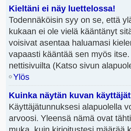
Kieltäni ei näy luettelossa!
Todennäköisin syy on se, että yläp
kukaan ei ole vielä kääntänyt sitä 
voisivat asentaa haluamasi kiele
vapaasti kääntää sen myös itse.
nettisivuilta (Katso sivun alapuole
Ylös
Kuinka näytän kuvan käyttäjä
Käyttäjätunnuksesi alapuolella vo
arvoosi. Yleensä nämä ovat tähtiä 
muka, kuin kirjoitustesi määrää 