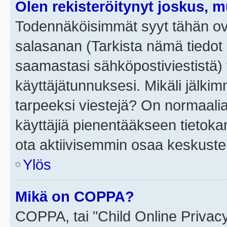
Olen rekisteröitynyt joskus, 
Todennäköisimmät syyt tähän ova
salasanan (Tarkista nämä tiedot
saamastasi sähköpostiviestistä) t
käyttäjätunnuksesi. Mikäli jälkim
tarpeeksi viestejä? On normaalia, 
käyttäjiä pienentääkseen tietoka
ota aktiivisemmin osaa keskustel
Ylös
Mikä on COPPA?
COPPA, tai "Child Online Privac