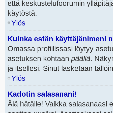
että keskustelufoorumin ylläpitä
käytöstä.
Ylös
Kuinka estän käyttäjänimeni n
Omassa profiilissasi löytyy aset
asetuksen kohtaan
päällä
. Näkym
ja itsellesi. Sinut lasketaan tällö
Ylös
Kadotin salasanani!
Älä hätäile! Vaikka salasanaasi 