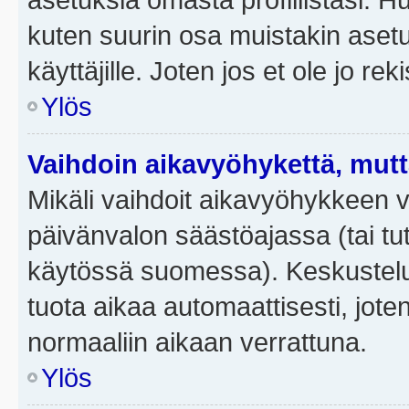
kuten suurin osa muistakin asetuks
käyttäjille. Joten jos et ole jo rek
Ylös
Vaihdoin aikavyöhykettä, mutta 
Mikäli vaihdoit aikavyöhykkeen 
päivänvalon säästöajassa (tai tut
käytössä suomessa). Keskusteluf
tuota aikaa automaattisesti, joten
normaaliin aikaan verrattuna.
Ylös