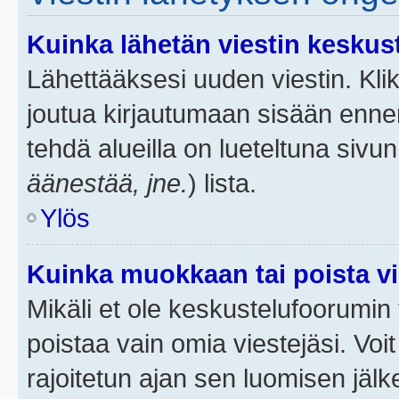
Kuinka lähetän viestin keskus
Lähettääksesi uuden viestin. Kl
joutua kirjautumaan sisään ennen 
tehdä alueilla on lueteltuna sivun
äänestää, jne.
) lista.
Ylös
Kuinka muokkaan tai poista vi
Mikäli et ole keskustelufoorumin y
poistaa vain omia viestejäsi. Voi
rajoitetun ajan sen luomisen jäl