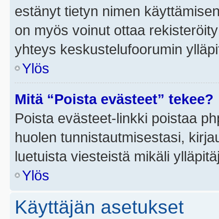
estänyt tietyn nimen käyttämisen
on myös voinut ottaa rekisteröi
yhteys keskustelufoorumin ylläpit
Ylös
Mitä “Poista evästeet” tekee?
Poista evästeet-linkki poistaa p
huolen tunnistautmisestasi, kirja
luetuista viesteistä mikäli ylläpitä
Ylös
Käyttäjän asetukset