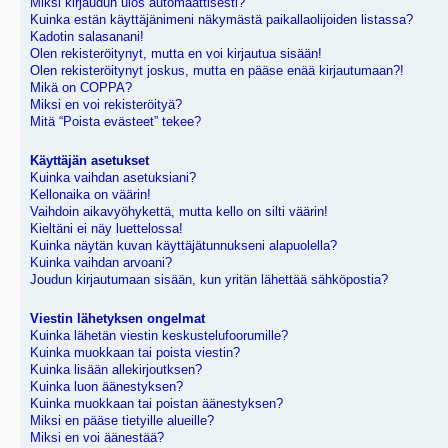
Miksi kirjaudun ulos automaattisesti?
Kuinka estän käyttäjänimeni näkymästä paikallaolijoiden listassa?
Kadotin salasanani!
Olen rekisteröitynyt, mutta en voi kirjautua sisään!
Olen rekisteröitynyt joskus, mutta en pääse enää kirjautumaan?!
Mikä on COPPA?
Miksi en voi rekisteröityä?
Mitä “Poista evästeet” tekee?
Käyttäjän asetukset
Kuinka vaihdan asetuksiani?
Kellonaika on väärin!
Vaihdoin aikavyöhykettä, mutta kello on silti väärin!
Kieltäni ei näy luettelossa!
Kuinka näytän kuvan käyttäjätunnukseni alapuolella?
Kuinka vaihdan arvoani?
Joudun kirjautumaan sisään, kun yritän lähettää sähköpostia?
Viestin lähetyksen ongelmat
Kuinka lähetän viestin keskustelufoorumille?
Kuinka muokkaan tai poista viestin?
Kuinka lisään allekirjoutksen?
Kuinka luon äänestyksen?
Kuinka muokkaan tai poistan äänestyksen?
Miksi en pääse tietyille alueille?
Miksi en voi äänestää?