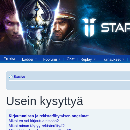
Etusivu
Chat
Ladder
Foorumi
Replay
Turnaukset
Etusivu
Usein kysyttyä
Kirjautumisen ja rekisteröitymisen ongelmat
Miksi en voi kirjautua sisään?
Miksi minun täytyy rekisteröityä?