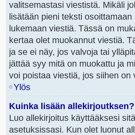
valitsemastasi viestistä. Mikäli jo
lisätään pieni teksti osoittama
lukemaan viestiä. Tässä on mu
kertaa olet muokannut viestiä. Tä
ja se ei näy, jos valvoja tai yllä
jättää syy mitä on muokattu ja mi
voi poistaa viestiä, jos siihen on 
Ylös
Kuinka lisään allekirjoutksen?
Luo allekirjoitus käyttääksesi si
asetuksissasi. Kun olet luonut all