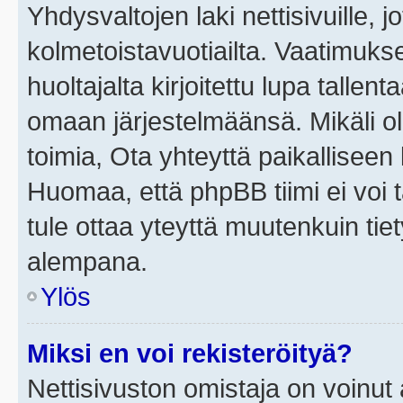
Yhdysvaltojen laki nettisivuille, j
kolmetoistavuotiailta. Vaatimuk
huoltajalta kirjoitettu lupa tallen
omaan järjestelmäänsä. Mikäli o
toimia, Ota yhteyttä paikallisee
Huomaa, että phpBB tiimi ei voi t
tule ottaa yteyttä muutenkuin tiet
alempana.
Ylös
Miksi en voi rekisteröityä?
Nettisivuston omistaja on voinut a