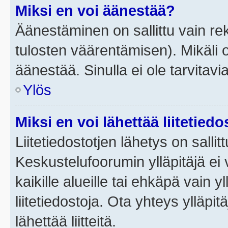
Miksi en voi äänestää?
Äänestäminen on sallittu vain rek
tulosten väärentämisen). Mikäli ol
äänestää. Sinulla ei ole tarvitavi
Ylös
Miksi en voi lähettää liitetied
Liitetiedostotjen lähetys on sallit
Keskustelufoorumin ylläpitäjä ei v
kaikille alueille tai ehkäpä vain 
liitetiedostoja. Ota yhteys ylläpit
lähettää liitteitä.