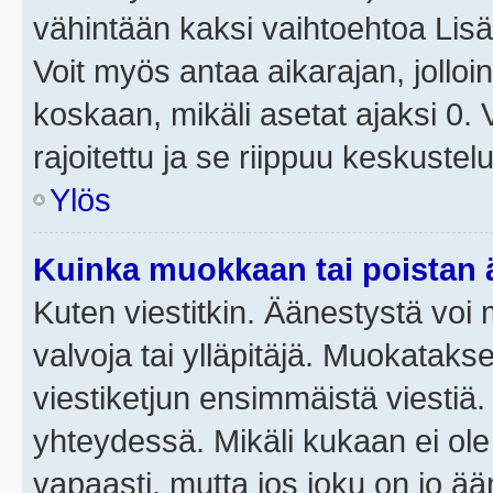
vähintään kaksi vaihtoehtoa Lisää
Voit myös antaa aikarajan, jolloi
koskaan, mikäli asetat ajaksi 0.
rajoitettu ja se riippuu keskustel
Ylös
Kuinka muokkaan tai poistan
Kuten viestitkin. Äänestystä voi
valvoja tai ylläpitäjä. Muokatak
viestiketjun ensimmäistä viestiä
yhteydessä. Mikäli kukaan ei ol
vapaasti, mutta jos joku on jo ä