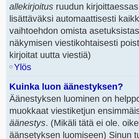
allekirjoitus
ruudun kirjoittaessasi
lisättäväksi automaattisesti kaikk
vaihtoehdon omista asetuksistasi.
näkymisen viestikohtaisesti poist
kirjoitat uutta viestiä)
Ylös
Kuinka luon äänestyksen?
Äänestyksen luominen on helppoa.
muokkaat viestiketjun ensimmäis
äänestys
. (Mikäli tätä ei ole. oik
äänsetyksen luomiseen) Sinun tu