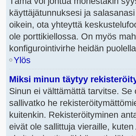
Tämä voi johtua monestakin syyst
käyttäjätunnuksesi ja salasanasi 
oikein, ota yhteyttä keskustelufo
ole porttikiellossa. On myös mahdo
konfigurointivirhe heidän puolella
Ylös
Miksi minun täytyy rekisteröit
Sinun ei välttämättä tarvitse. Se 
sallivatko he rekisteröitymättömi
kuitenkin. Rekisteröityminen anta
eivät ole sallittuja vieraille, ku