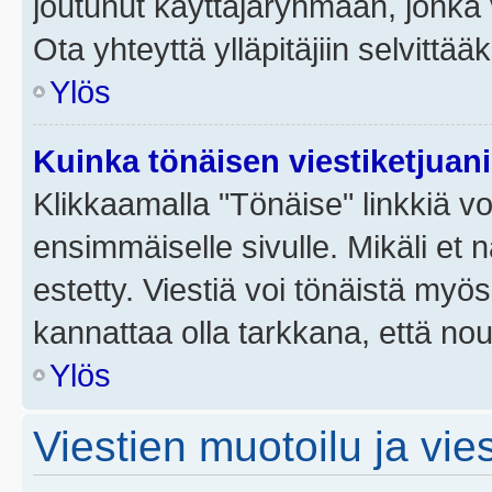
joutunut käyttäjäryhmään, jonka v
Ota yhteyttä ylläpitäjiin selvittää
Ylös
Kuinka tönäisen viestiketjuan
Klikkaamalla "Tönäise" linkkiä voi
ensimmäiselle sivulle. Mikäli et 
estetty. Viestiä voi tönäistä myös
kannattaa olla tarkkana, että no
Ylös
Viestien muotoilu ja vies