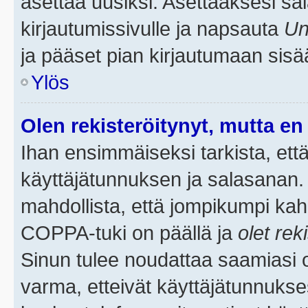
asettaa uusiksi. Asettaaksesi s
kirjautumissivulle ja napsauta
Un
ja pääset pian kirjautumaan sisä
Ylös
Olen rekisteröitynyt, mutta en 
Ihan ensimmäiseksi tarkista, että
käyttäjätunnuksen ja salasanan.
mahdollista, että jompikumpi kah
COPPA-tuki on päällä ja
olet rek
Sinun tulee noudattaa saamiasi oh
varma, etteivät käyttäjätunnukse