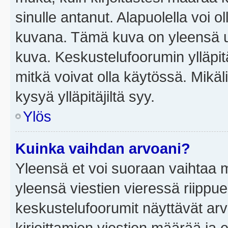
sinulle antanut. Alapuolella voi 
kuvana. Tämä kuva on yleensä un
kuva. Keskustelufoorumin ylläpit
mitkä voivat olla käytössä. Mikäl
kysyä ylläpitäjiltä syy.
Ylös
Kuinka vaihdan arvoani?
Yleensä et voi suoraan vaihtaa 
yleensä viestien vieressä riippu
keskustelufoorumit näyttävät ar
kirjoittamien viestien määrää ja er