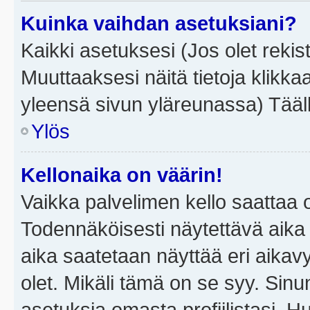
Kuinka vaihdan asetuksiani?
Kaikki asetuksesi (Jos olet rekist
Muuttaaksesi näitä tietoja klikka
yleensä sivun yläreunassa) Tääll
Ylös
Kellonaika on väärin!
Vaikka palvelimen kello saattaa 
Todennäköisesti näytettävä aika
aika saatetaan näyttää eri aika
olet. Mikäli tämä on se syy. Si
asetuksia omasta profiilistasi. 