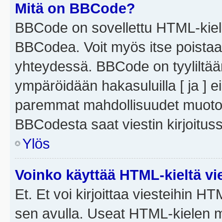
Mitä on BBCode?
BBCode on sovellettu HTML-kieles
BBCodea. Voit myös itse poistaa
yhteydessä. BBCode on tyyliltään
ympäröidään hakasuluilla [ ja ] e
paremmat mahdollisuudet muotoill
BBCodesta saat viestin kirjoituss
Ylös
Voinko käyttää HTML-kieltä vi
Et. Et voi kirjoittaa viesteihin H
sen avulla. Useat HTML-kielen m