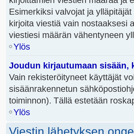
Esimerkiksi valvojat ja ylläpitäjä
kirjoita viestiä vain nostaakses
viestiesi määrän vähentyneen yl
Ylös
Joudun kirjautumaan sisään, k
Vain rekisteröityneet käyttäjät v
sisäänrakennetun sähköpostiohjel
toiminnon). Tällä estetään roskap
Ylös
Viestin lähetyksen ong