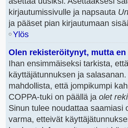
asettaa uusiksi. Asettaaksesi s
kirjautumissivulle ja napsauta
Un
ja pääset pian kirjautumaan sisä
Ylös
Olen rekisteröitynyt, mutta en 
Ihan ensimmäiseksi tarkista, että
käyttäjätunnuksen ja salasanan.
mahdollista, että jompikumpi kah
COPPA-tuki on päällä ja
olet rek
Sinun tulee noudattaa saamiasi oh
varma, etteivät käyttäjätunnukse