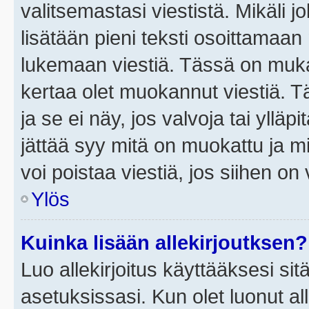
valitsemastasi viestistä. Mikäli jo
lisätään pieni teksti osoittama
lukemaan viestiä. Tässä on mu
kertaa olet muokannut viestiä. Tä
ja se ei näy, jos valvoja tai yllä
jättää syy mitä on muokattu ja mi
voi poistaa viestiä, jos siihen on 
Ylös
Kuinka lisään allekirjoutksen?
Luo allekirjoitus käyttääksesi si
asetuksissasi. Kun olet luonut all