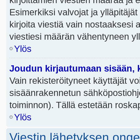
Esimerkiksi valvojat ja ylläpitäjä
kirjoita viestiä vain nostaakses
viestiesi määrän vähentyneen yl
Ylös
Joudun kirjautumaan sisään, k
Vain rekisteröityneet käyttäjät v
sisäänrakennetun sähköpostiohjel
toiminnon). Tällä estetään roskap
Ylös
Viestin lähetyksen ong