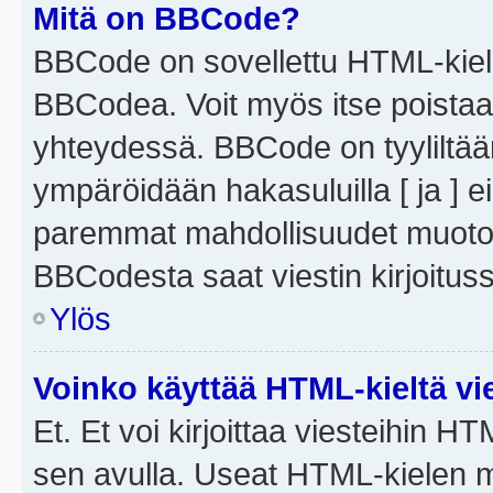
Mitä on BBCode?
BBCode on sovellettu HTML-kieles
BBCodea. Voit myös itse poistaa
yhteydessä. BBCode on tyyliltään
ympäröidään hakasuluilla [ ja ] e
paremmat mahdollisuudet muotoill
BBCodesta saat viestin kirjoituss
Ylös
Voinko käyttää HTML-kieltä vi
Et. Et voi kirjoittaa viesteihin H
sen avulla. Useat HTML-kielen m