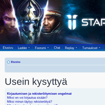
Etusivu
Chat
Ladder
Foorumi
Replay
Turnaukset
Etusivu
Usein kysyttyä
Kirjautumisen ja rekisteröitymisen ongelmat
Miksi en voi kirjautua sisään?
Miksi minun täytyy rekisteröityä?