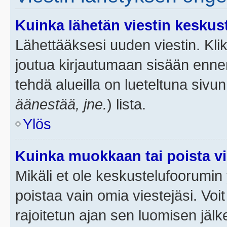
Kuinka lähetän viestin keskus
Lähettääksesi uuden viestin. Kl
joutua kirjautumaan sisään ennen 
tehdä alueilla on lueteltuna sivun
äänestää, jne.
) lista.
Ylös
Kuinka muokkaan tai poista vi
Mikäli et ole keskustelufoorumin y
poistaa vain omia viestejäsi. Voi
rajoitetun ajan sen luomisen jäl