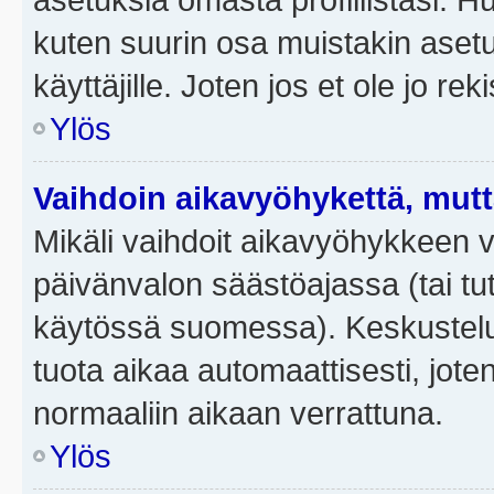
kuten suurin osa muistakin asetuks
käyttäjille. Joten jos et ole jo rek
Ylös
Vaihdoin aikavyöhykettä, mutta 
Mikäli vaihdoit aikavyöhykkeen 
päivänvalon säästöajassa (tai tut
käytössä suomessa). Keskusteluf
tuota aikaa automaattisesti, joten
normaaliin aikaan verrattuna.
Ylös