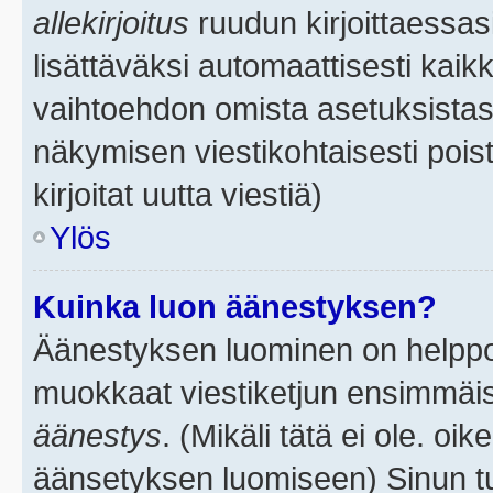
allekirjoitus
ruudun kirjoittaessasi
lisättäväksi automaattisesti kaikk
vaihtoehdon omista asetuksistasi.
näkymisen viestikohtaisesti poist
kirjoitat uutta viestiä)
Ylös
Kuinka luon äänestyksen?
Äänestyksen luominen on helppoa.
muokkaat viestiketjun ensimmäis
äänestys
. (Mikäli tätä ei ole. oik
äänsetyksen luomiseen) Sinun tu