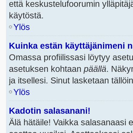
että keskustelufoorumin ylläpitä
käytöstä.
Ylös
Kuinka estän käyttäjänimeni n
Omassa profiilissasi löytyy aset
asetuksen kohtaan
päällä
. Näkym
ja itsellesi. Sinut lasketaan tällö
Ylös
Kadotin salasanani!
Älä hätäile! Vaikka salasanaasi 