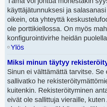
Tämä voi johtua monestakin syyst
käyttäjätunnuksesi ja salasanasi 
oikein, ota yhteyttä keskustelufo
ole porttikiellossa. On myös mahdo
konfigurointivirhe heidän puolella
Ylös
Miksi minun täytyy rekisteröit
Sinun ei välttämättä tarvitse. Se 
sallivatko he rekisteröitymättömi
kuitenkin. Rekisteröityminen anta
eivät ole sallittuja vieraille, ku