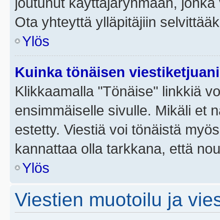
joutunut käyttäjäryhmään, jonka v
Ota yhteyttä ylläpitäjiin selvittää
Ylös
Kuinka tönäisen viestiketjuan
Klikkaamalla "Tönäise" linkkiä voi
ensimmäiselle sivulle. Mikäli et 
estetty. Viestiä voi tönäistä myös
kannattaa olla tarkkana, että no
Ylös
Viestien muotoilu ja vies