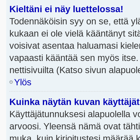
Kieltäni ei näy luettelossa!
Todennäköisin syy on se, että yläp
kukaan ei ole vielä kääntänyt sitä 
voisivat asentaa haluamasi kiele
vapaasti kääntää sen myös itse.
nettisivuilta (Katso sivun alapuole
Ylös
Kuinka näytän kuvan käyttäjä
Käyttäjätunnuksesi alapuolella vo
arvoosi. Yleensä nämä ovat tähtiä 
muka, kuin kirjoitustesi määrää 