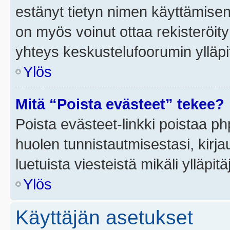
estänyt tietyn nimen käyttämisen
on myös voinut ottaa rekisteröi
yhteys keskustelufoorumin ylläpit
Ylös
Mitä “Poista evästeet” tekee?
Poista evästeet-linkki poistaa p
huolen tunnistautmisestasi, kirja
luetuista viesteistä mikäli ylläpitä
Ylös
Käyttäjän asetukset