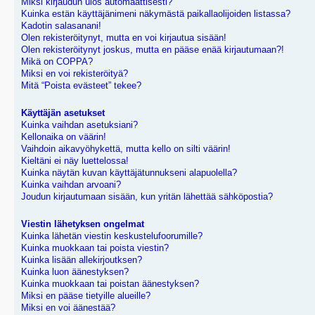
Miksi kirjaudun ulos automaattisesti?
Kuinka estän käyttäjänimeni näkymästä paikallaolijoiden listassa?
Kadotin salasanani!
Olen rekisteröitynyt, mutta en voi kirjautua sisään!
Olen rekisteröitynyt joskus, mutta en pääse enää kirjautumaan?!
Mikä on COPPA?
Miksi en voi rekisteröityä?
Mitä “Poista evästeet” tekee?
Käyttäjän asetukset
Kuinka vaihdan asetuksiani?
Kellonaika on väärin!
Vaihdoin aikavyöhykettä, mutta kello on silti väärin!
Kieltäni ei näy luettelossa!
Kuinka näytän kuvan käyttäjätunnukseni alapuolella?
Kuinka vaihdan arvoani?
Joudun kirjautumaan sisään, kun yritän lähettää sähköpostia?
Viestin lähetyksen ongelmat
Kuinka lähetän viestin keskustelufoorumille?
Kuinka muokkaan tai poista viestin?
Kuinka lisään allekirjoutksen?
Kuinka luon äänestyksen?
Kuinka muokkaan tai poistan äänestyksen?
Miksi en pääse tietyille alueille?
Miksi en voi äänestää?