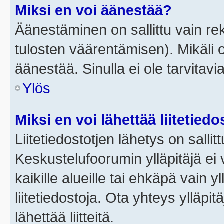
Miksi en voi äänestää?
Äänestäminen on sallittu vain rek
tulosten väärentämisen). Mikäli ol
äänestää. Sinulla ei ole tarvitavi
Ylös
Miksi en voi lähettää liitetied
Liitetiedostotjen lähetys on sallit
Keskustelufoorumin ylläpitäjä ei v
kaikille alueille tai ehkäpä vain 
liitetiedostoja. Ota yhteys ylläpit
lähettää liitteitä.