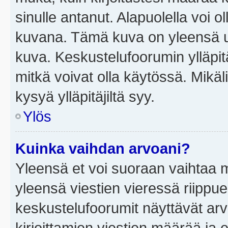
sinulle antanut. Alapuolella voi 
kuvana. Tämä kuva on yleensä un
kuva. Keskustelufoorumin ylläpit
mitkä voivat olla käytössä. Mikäl
kysyä ylläpitäjiltä syy.
Ylös
Kuinka vaihdan arvoani?
Yleensä et voi suoraan vaihtaa 
yleensä viestien vieressä riippu
keskustelufoorumit näyttävät ar
kirjoittamien viestien määrää ja er