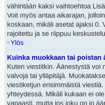
vähintään kaksi vaihtoehtoa Lisää
Voit myös antaa aikarajan, jolloi
koskaan, mikäli asetat ajaksi 0.
rajoitettu ja se riippuu keskustel
Ylös
Kuinka muokkaan tai poistan
Kuten viestitkin. Äänestystä voi
valvoja tai ylläpitäjä. Muokatak
viestiketjun ensimmäistä viestiä
yhteydessä. Mikäli kukaan ei ol
vapaasti, mutta jos joku on jo ä