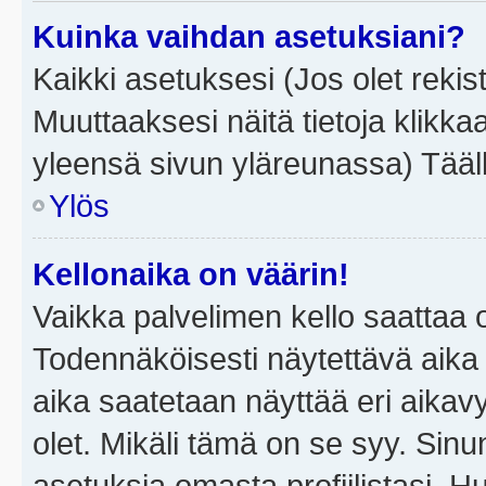
Kuinka vaihdan asetuksiani?
Kaikki asetuksesi (Jos olet rekist
Muuttaaksesi näitä tietoja klikka
yleensä sivun yläreunassa) Tääll
Ylös
Kellonaika on väärin!
Vaikka palvelimen kello saattaa 
Todennäköisesti näytettävä aika
aika saatetaan näyttää eri aika
olet. Mikäli tämä on se syy. Si
asetuksia omasta profiilistasi. 