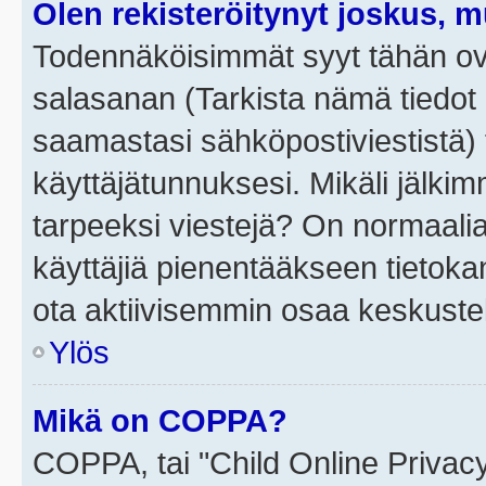
Olen rekisteröitynyt joskus, 
Todennäköisimmät syyt tähän ova
salasanan (Tarkista nämä tiedot
saamastasi sähköpostiviestistä) t
käyttäjätunnuksesi. Mikäli jälkim
tarpeeksi viestejä? On normaalia, 
käyttäjiä pienentääkseen tietoka
ota aktiivisemmin osaa keskustel
Ylös
Mikä on COPPA?
COPPA, tai "Child Online Privac