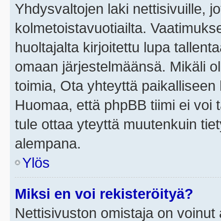
Yhdysvaltojen laki nettisivuille, j
kolmetoistavuotiailta. Vaatimuk
huoltajalta kirjoitettu lupa tallen
omaan järjestelmäänsä. Mikäli o
toimia, Ota yhteyttä paikallisee
Huomaa, että phpBB tiimi ei voi t
tule ottaa yteyttä muutenkuin tiet
alempana.
Ylös
Miksi en voi rekisteröityä?
Nettisivuston omistaja on voinut a