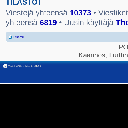
TILASTOT
Viestejä yhteensä
10373
• Viestike
yhteensä
6819
• Uusin käyttäjä
Th
Etusivu
P
Käännös, Lurtti
06.08.2026, 18:52:27 EEST