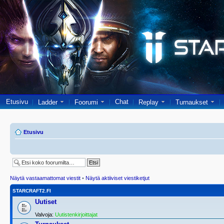
Etusivu
Chat
Ladder
Foorumi
Replay
Turnaukset
Etusivu
Näytä vastaamattomat viestit
•
Näytä aktiiviset viestiketjut
STARCRAFT2.FI
Uutiset
Valvoja:
Uutistenkirjoittajat