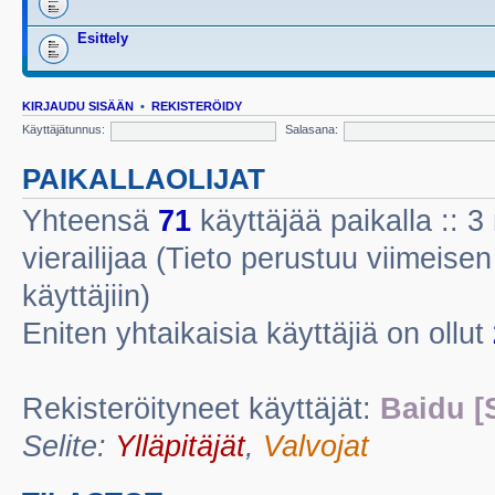
Esittely
KIRJAUDU SISÄÄN
•
REKISTERÖIDY
Käyttäjätunnus:
Salasana:
PAIKALLAOLIJAT
Yhteensä
71
käyttäjää paikalla :: 3 
vierailijaa (Tieto perustuu viimeisen 
käyttäjiin)
Eniten yhtaikaisia käyttäjiä on ollut
Rekisteröityneet käyttäjät:
Baidu [
Selite:
Ylläpitäjät
,
Valvojat