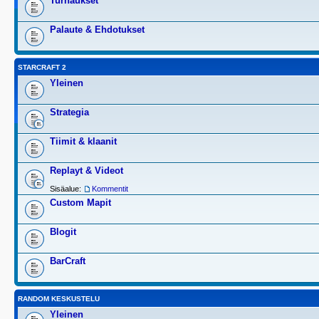
Turnaukset
Palaute & Ehdotukset
STARCRAFT 2
Yleinen
Strategia
Tiimit & klaanit
Replayt & Videot
Sisäalue:
Kommentit
Custom Mapit
Blogit
BarCraft
RANDOM KESKUSTELU
Yleinen