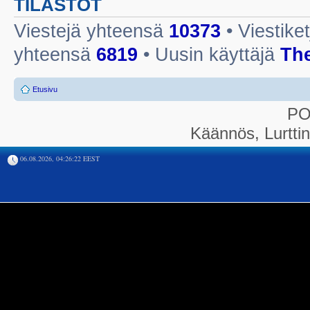
TILASTOT
Viestejä yhteensä
10373
• Viestike
yhteensä
6819
• Uusin käyttäjä
Th
Etusivu
P
Käännös, Lurtti
06.08.2026, 04:26:22 EEST