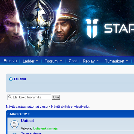
Etusivu
Chat
Ladder
Foorumi
Replay
Turnaukset
Etusivu
Näytä vastaamattomat viestit
•
Näytä aktiiviset viestiketjut
STARCRAFT2.FI
Uutiset
Valvoja:
Uutistenkirjoittajat