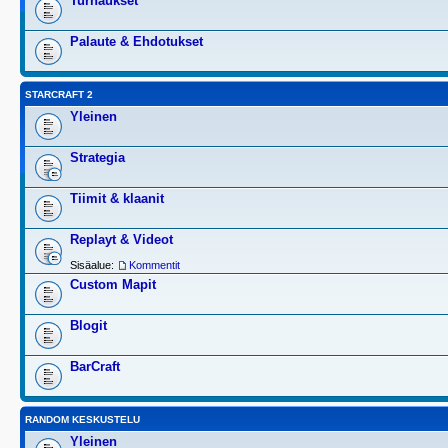
Turnaukset
Palaute & Ehdotukset
STARCRAFT 2
Yleinen
Strategia
Tiimit & klaanit
Replayt & Videot
Sisäalue:
Kommentit
Custom Mapit
Blogit
BarCraft
RANDOM KESKUSTELU
Yleinen