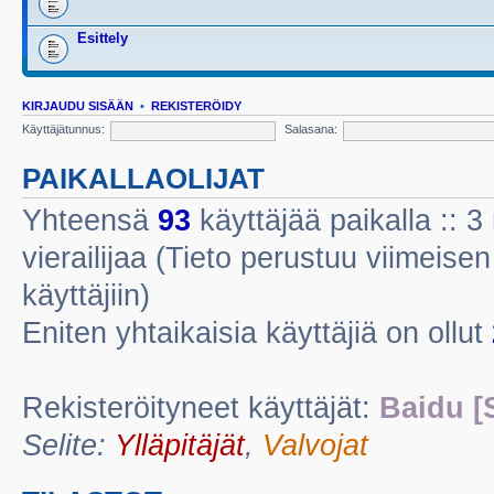
Esittely
KIRJAUDU SISÄÄN
•
REKISTERÖIDY
Käyttäjätunnus:
Salasana:
PAIKALLAOLIJAT
Yhteensä
93
käyttäjää paikalla :: 3 
vierailijaa (Tieto perustuu viimeisen 
käyttäjiin)
Eniten yhtaikaisia käyttäjiä on ollut
Rekisteröityneet käyttäjät:
Baidu [
Selite:
Ylläpitäjät
,
Valvojat