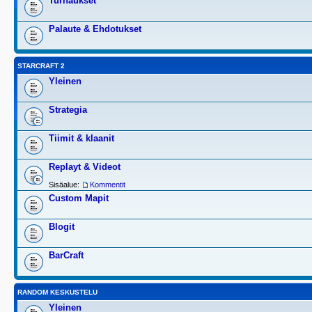
Turnaukset
Palaute & Ehdotukset
STARCRAFT 2
Yleinen
Strategia
Tiimit & klaanit
Replayt & Videot
Sisäalue:
Kommentit
Custom Mapit
Blogit
BarCraft
RANDOM KESKUSTELU
Yleinen