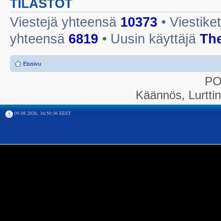
TILASTOT
Viestejä yhteensä
10373
• Viestike
yhteensä
6819
• Uusin käyttäjä
Th
Etusivu
P
Käännös, Lurtti
09.08.2026, 16:50:36 EEST