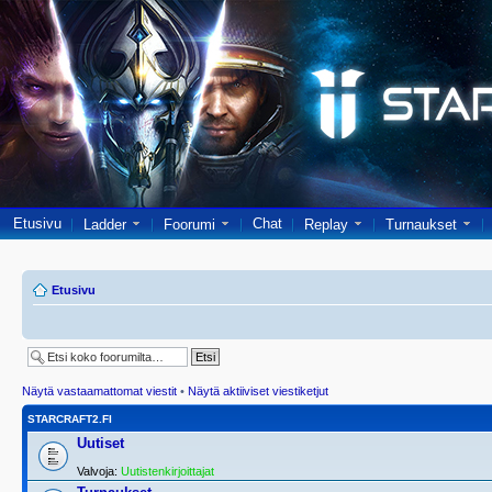
Etusivu
Chat
Ladder
Foorumi
Replay
Turnaukset
Etusivu
Näytä vastaamattomat viestit
•
Näytä aktiiviset viestiketjut
STARCRAFT2.FI
Uutiset
Valvoja:
Uutistenkirjoittajat