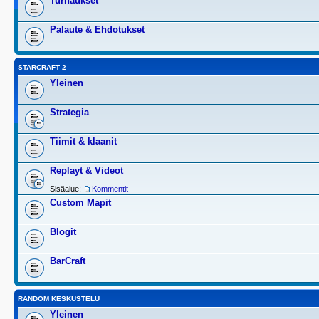
Turnaukset
Palaute & Ehdotukset
STARCRAFT 2
Yleinen
Strategia
Tiimit & klaanit
Replayt & Videot
Sisäalue:
Kommentit
Custom Mapit
Blogit
BarCraft
RANDOM KESKUSTELU
Yleinen