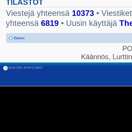
TILASTOT
Viestejä yhteensä
10373
• Viestike
yhteensä
6819
• Uusin käyttäjä
Th
Etusivu
P
Käännös, Lurtti
06.08.2026, 09:09:12 EEST