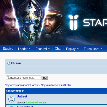
Etusivu
Chat
Ladder
Foorumi
Replay
Turnaukset
Etusivu
Näytä vastaamattomat viestit
•
Näytä aktiiviset viestiketjut
STARCRAFT2.FI
Uutiset
Valvoja:
Uutistenkirjoittajat