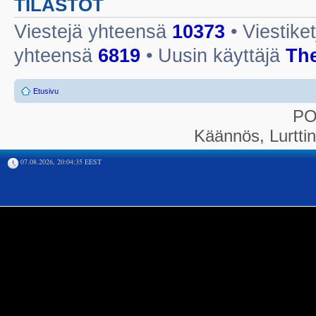
TILASTOT
Viestejä yhteensä
10373
• Viestike
yhteensä
6819
• Uusin käyttäjä
Th
Etusivu
P
Käännös, Lurtti
07.08.2026, 20:04:35 EEST