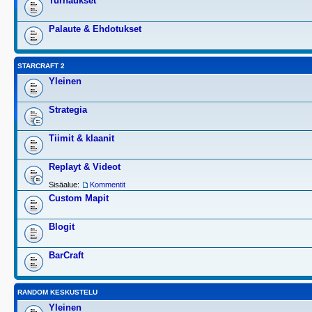
Turnaukset
Palaute & Ehdotukset
STARCRAFT 2
Yleinen
Strategia
Tiimit & klaanit
Replayt & Videot
Sisäalue:
Kommentit
Custom Mapit
Blogit
BarCraft
RANDOM KESKUSTELU
Yleinen