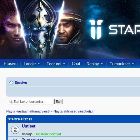
Etusivu
Chat
Ladder
Foorumi
Replay
Turnaukset
Etusivu
Näytä vastaamattomat viestit
•
Näytä aktiiviset viestiketjut
STARCRAFT2.FI
Uutiset
Valvoja:
Uutistenkirjoittajat