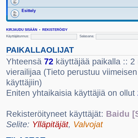
Esittely
KIRJAUDU SISÄÄN
•
REKISTERÖIDY
Käyttäjätunnus:
Salasana:
PAIKALLAOLIJAT
Yhteensä
72
käyttäjää paikalla :: 2 
vierailijaa (Tieto perustuu viimeisen 
käyttäjiin)
Eniten yhtaikaisia käyttäjiä on ollut
Rekisteröityneet käyttäjät:
Baidu [
Selite:
Ylläpitäjät
,
Valvojat