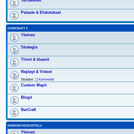
Turnaukset
Palaute & Ehdotukset
STARCRAFT 2
Yleinen
Strategia
Tiimit & klaanit
Replayt & Videot
Sisäalue:
Kommentit
Custom Mapit
Blogit
BarCraft
RANDOM KESKUSTELU
Yleinen