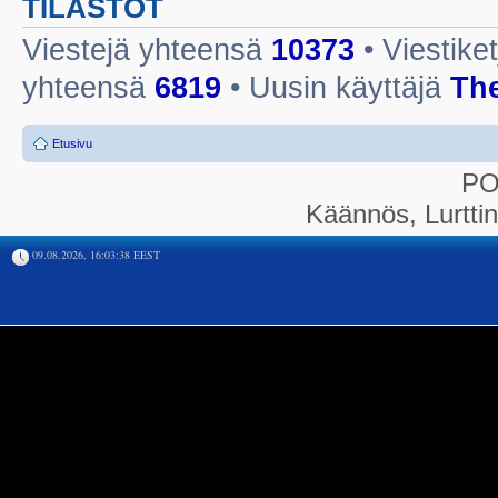
TILASTOT
Viestejä yhteensä
10373
• Viestike
yhteensä
6819
• Uusin käyttäjä
Th
Etusivu
P
Käännös, Lurtti
09.08.2026, 16:03:38 EEST