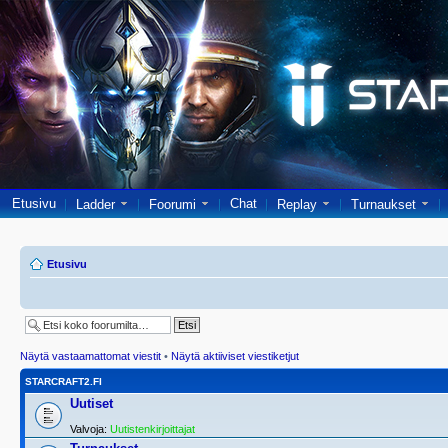
Etusivu
Chat
Ladder
Foorumi
Replay
Turnaukset
Etusivu
Näytä vastaamattomat viestit
•
Näytä aktiiviset viestiketjut
STARCRAFT2.FI
Uutiset
Valvoja:
Uutistenkirjoittajat