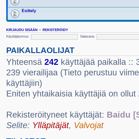
Esittely
KIRJAUDU SISÄÄN
•
REKISTERÖIDY
Käyttäjätunnus:
Salasana:
PAIKALLAOLIJAT
Yhteensä
242
käyttäjää paikalla :: 3
239 vierailijaa (Tieto perustuu viime
käyttäjiin)
Eniten yhtaikaisia käyttäjiä on ollut
Rekisteröityneet käyttäjät:
Baidu [
Selite:
Ylläpitäjät
,
Valvojat