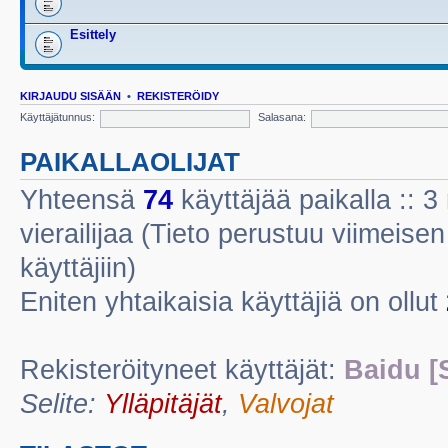
Esittely
KIRJAUDU SISÄÄN
•
REKISTERÖIDY
Käyttäjätunnus:
Salasana:
PAIKALLAOLIJAT
Yhteensä
74
käyttäjää paikalla :: 3 
vierailijaa (Tieto perustuu viimeisen 
käyttäjiin)
Eniten yhtaikaisia käyttäjiä on ollut
Rekisteröityneet käyttäjät:
Baidu [
Selite:
Ylläpitäjät
,
Valvojat