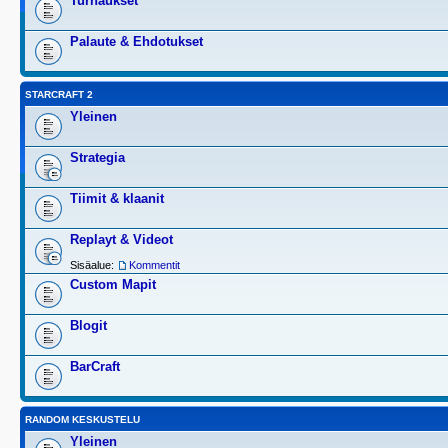
Turnaukset
Palaute & Ehdotukset
STARCRAFT 2
Yleinen
Strategia
Tiimit & klaanit
Replayt & Videot
Sisäalue:
Kommentit
Custom Mapit
Blogit
BarCraft
RANDOM KESKUSTELU
Yleinen