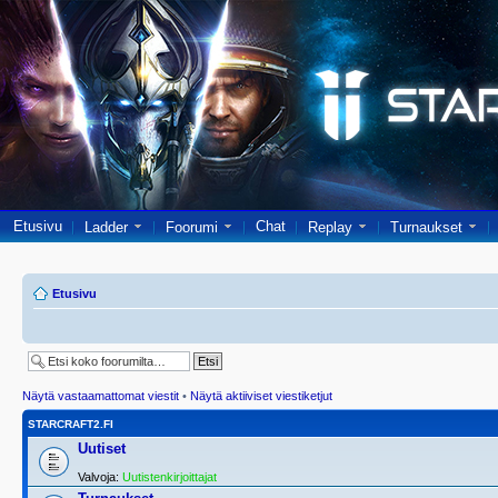
Etusivu
Chat
Ladder
Foorumi
Replay
Turnaukset
Etusivu
Näytä vastaamattomat viestit
•
Näytä aktiiviset viestiketjut
STARCRAFT2.FI
Uutiset
Valvoja:
Uutistenkirjoittajat