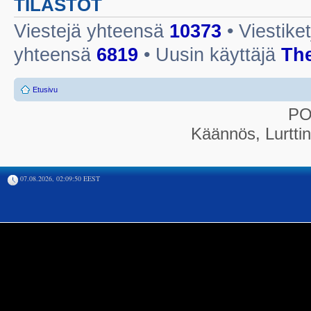
TILASTOT
Viestejä yhteensä
10373
• Viestike
yhteensä
6819
• Uusin käyttäjä
Th
Etusivu
P
Käännös, Lurtti
07.08.2026, 02:09:50 EEST