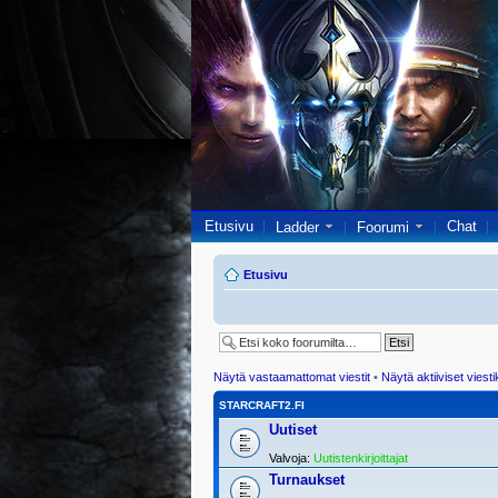
Etusivu
Chat
Ladder
Foorumi
Etusivu
Näytä vastaamattomat viestit
•
Näytä aktiiviset viesti
STARCRAFT2.FI
Uutiset
Valvoja:
Uutistenkirjoittajat
Turnaukset