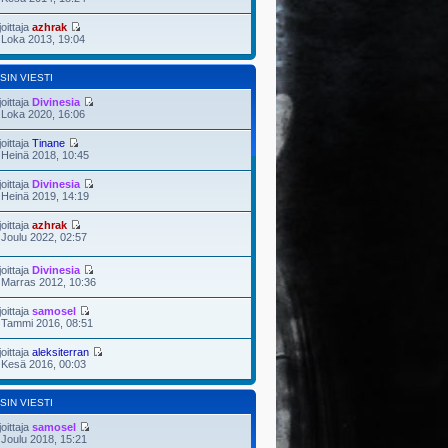
joittaja
azhrak
 Loka 2013, 19:04
SIN VIESTI
joittaja
Divinesia
 Loka 2020, 16:06
joittaja
Tinane
 Heinä 2018, 10:45
joittaja
Divinesia
 Heinä 2019, 14:19
joittaja
azhrak
 Joulu 2022, 02:57
joittaja
Divinesia
 Marras 2012, 10:36
joittaja
samosel
 Tammi 2016, 08:51
joittaja
aleksiterran
 Kesä 2016, 00:03
SIN VIESTI
joittaja
samosel
 Joulu 2018, 15:21