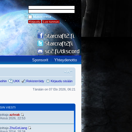
Muista minut
Sponsorit
Yhteydenotto
eihin
UKK
Rekisteröidy
Kirjaudu sisään
Tänään on 07 Elo 2026, 06:21
SIN VIESTI
joittaja
azhrak
 Kesä 2026, 22:53
joittaja
ZhuGeLiang
 Kesä 2014, 18:24