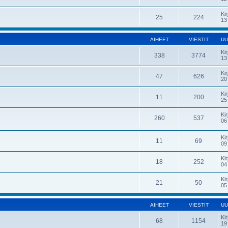
Kir
25
224
13
AIHEET
VIESTIT
UU
Kir
338
3774
13
Kir
47
626
20
Kir
11
200
25
Kir
260
537
06
Kir
11
69
09
Kir
18
252
04
Kir
21
50
05
AIHEET
VIESTIT
UU
Kir
68
1154
19