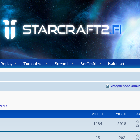
Kalenteri
Replay
Turnaukset
Streamit
BarCraftit
Yhteydenotto admin
ketjut
AIHEET
VIESTIT
UU
Kir
1184
2918
22
Kir
15
202
12