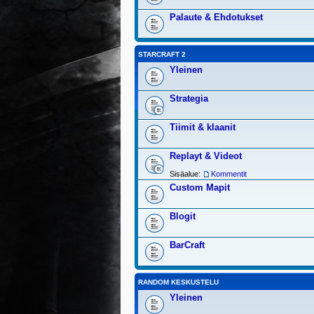
Palaute & Ehdotukset
STARCRAFT 2
Yleinen
Strategia
Tiimit & klaanit
Replayt & Videot
Sisäalue:
Kommentit
Custom Mapit
Blogit
BarCraft
RANDOM KESKUSTELU
Yleinen