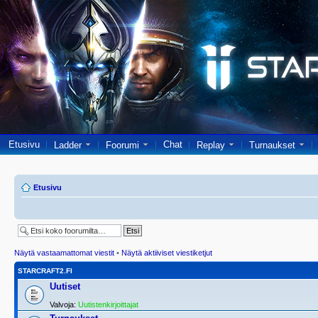
Etusivu
Chat
Ladder
Foorumi
Replay
Turnaukset
Etusivu
Näytä vastaamattomat viestit
•
Näytä aktiiviset viestiketjut
STARCRAFT2.FI
Uutiset
Valvoja:
Uutistenkirjoittajat