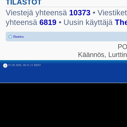
TILASTOT
Viestejä yhteensä
10373
• Viestike
yhteensä
6819
• Uusin käyttäjä
Th
Etusivu
P
Käännös, Lurtti
07.08.2026, 06:51:11 EEST