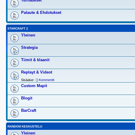
Turnaukset
Palaute & Ehdotukset
STARCRAFT 2
Yleinen
Strategia
Tiimit & klaanit
Replayt & Videot
Sisäalue:
Kommentit
Custom Mapit
Blogit
BarCraft
RANDOM KESKUSTELU
Yleinen