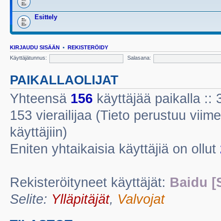
Esittely
KIRJAUDU SISÄÄN
•
REKISTERÖIDY
Käyttäjätunnus:
Salasana:
PAIKALLAOLIJAT
Yhteensä
156
käyttäjää paikalla :: 3
153 vierailijaa (Tieto perustuu viime
käyttäjiin)
Eniten yhtaikaisia käyttäjiä on ollut
Rekisteröityneet käyttäjät:
Baidu [
Selite:
Ylläpitäjät
,
Valvojat